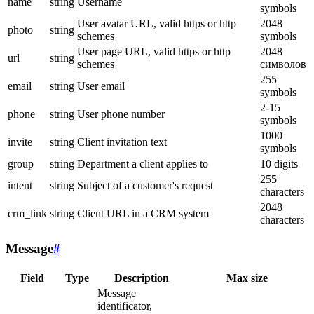
name
string
Username
symbols
User avatar URL, valid https or http
2048
photo
string
schemes
symbols
User page URL, valid https or http
2048
url
string
schemes
символов
255
email
string
User email
symbols
2-15
phone
string
User phone number
symbols
1000
invite
string
Client invitation text
symbols
group
string
Department a client applies to
10 digits
255
intent
string
Subject of a customer's request
characters
2048
crm_link
string
Client URL in a CRM system
characters
Message
#
Field
Type
Description
Max size
Message
identificator,