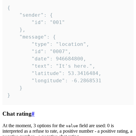
{

	"sender": {

		"id": "001"

	},

	"message": {

		"type": "location",

		"id": "0007",

		"date": 946684800,

		"text": "It's here.",

		"latitude": 53.3416484,

		"longitude": -6.2868531

	}

}
Chat rating
#
At the moment, 3 options for the
field are used: 0 is
value
interpreted as a refuse to rate, a positive number - a positive rating, a