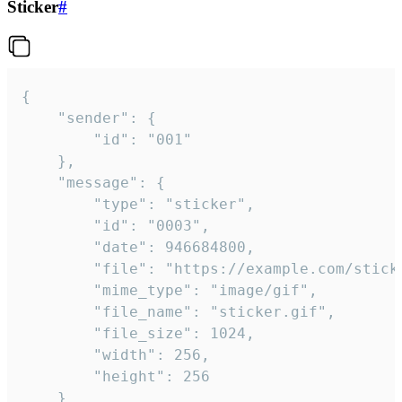
Sticker
#
{

	"sender": {

		"id": "001"

	},

	"message": {

		"type": "sticker",

		"id": "0003",

		"date": 946684800,

		"file": "https://example.com/sticker.gif",

		"mime_type": "image/gif",

		"file_name": "sticker.gif",

		"file_size": 1024,

		"width": 256,

		"height": 256

	}
