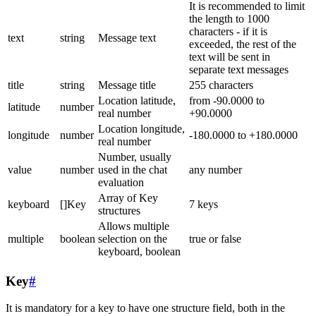
It is recommended to limit
the length to 1000
characters - if it is
text
string
Message text
exceeded, the rest of the
text will be sent in
separate text messages
title
string
Message title
255 characters
Location latitude,
from -90.0000 to
latitude
number
real number
+90.0000
Location longitude,
longitude
number
-180.0000 to +180.0000
real number
Number, usually
value
number
used in the chat
any number
evaluation
Array of Key
keyboard
[]Key
7 keys
structures
Allows multiple
multiple
boolean
selection on the
true or false
keyboard, boolean
Key
#
It is mandatory for a key to have one structure field, both in the