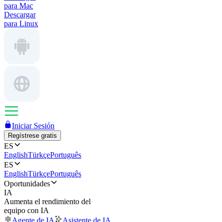
para Mac
Descargar
para Linux
Iniciar Sesión
Regístrese gratis
ES
English
Türkçe
Português
ES
English
Türkçe
Português
Oportunidades
IA
Aumenta el rendimiento del
equipo con IA
Agente de IA
Asistente de IA