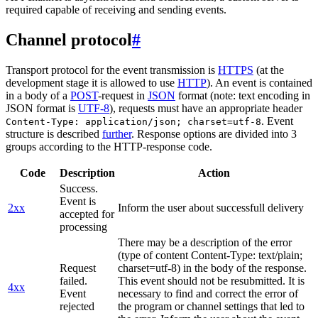
required capable of receiving and sending events.
Channel protocol
#
Transport protocol for the event transmission is
HTTPS
(at the
development stage it is allowed to use
HTTP
). An event is contained
in a body of a
POST
-request in
JSON
format (note: text encoding in
JSON format is
UTF-8
), requests must have an appropriate header
. Event
Content-Type: application/json; charset=utf-8
structure is described
further
. Response options are divided into 3
groups according to the HTTP-response code.
Code
Description
Action
Success.
Event is
2xx
Inform the user about successfull delivery
accepted for
processing
There may be a description of the error
(type of content Content-Type: text/plain;
Request
charset=utf-8) in the body of the response.
failed.
This event should not be resubmitted. It is
4xx
Event
necessary to find and correct the error of
rejected
the program or channel settings that led to