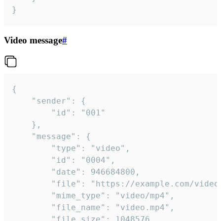
}
Video message
#
{

	"sender": {

		"id": "001"

	},

	"message": {

		"type": "video",

		"id": "0004",

		"date": 946684800,

		"file": "https://example.com/video.mp4",

		"mime_type": "video/mp4",

		"file_name": "video.mp4",

		"file_size": 1048576,
