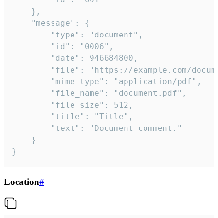
	},

	"message": {

		"type": "document",

		"id": "0006",

		"date": 946684800,

		"file": "https://example.com/document.pdf",

		"mime_type": "application/pdf",

		"file_name": "document.pdf",

		"file_size": 512,

		"title": "Title",

		"text": "Document comment."

	}

}
Location
#