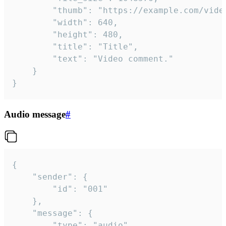
		"thumb": "https://example.com/video_thumb.png",

		"width": 640,

		"height": 480,

		"title": "Title",

		"text": "Video comment."

	}

}
Audio message
#
{

	"sender": {

		"id": "001"

	},

	"message": {

		"type": "audio",
