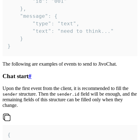
		"id": "001"

	},

	"message": {

		"type": "text",

		"text": "need to think..."

	}

}
The following are examples of events to send to JivoChat.
Chat start
#
Upon the first event from the client, it is recommended to fill the
structure. Then the
field will be enough, and the
sender
sender.id
remaining fields of this structure can be filled only when they
change.
{
