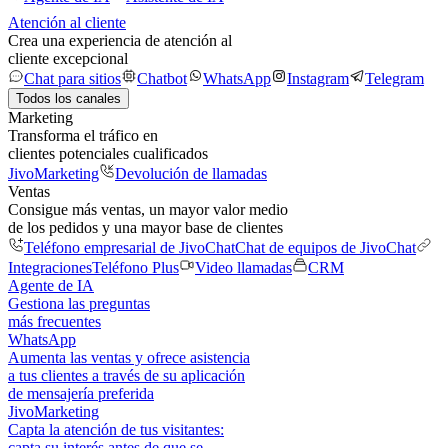
Atención al cliente
Crea una experiencia de atención al
cliente excepcional
Chat para sitios
Chatbot
WhatsApp
Instagram
Telegram
Todos los canales
Marketing
Transforma el tráfico en
clientes potenciales cualificados
JivoMarketing
Devolución de llamadas
Ventas
Consigue más ventas, un mayor valor medio
de los pedidos y una mayor base de clientes
Teléfono empresarial de JivoChat
Chat de equipos de JivoChat
Integraciones
Teléfono Plus
Video llamadas
CRM
Agente de IA
Gestiona las preguntas
más frecuentes
WhatsApp
Aumenta las ventas y ofrece asistencia
a tus clientes a través de su aplicación
de mensajería preferida
JivoMarketing
Capta la atención de tus visitantes:
capta su interés antes de que se