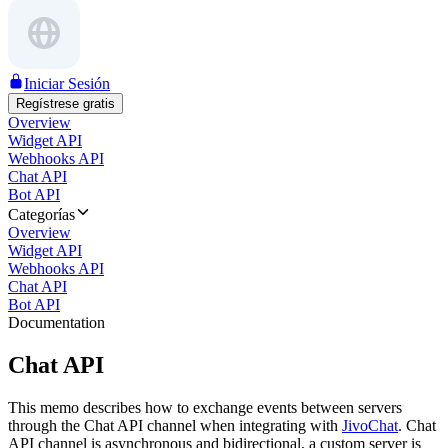
Iniciar Sesión
Regístrese gratis
Overview
Widget API
Webhooks API
Chat API
Bot API
Categorías
Overview
Widget API
Webhooks API
Chat API
Bot API
Documentation
Chat API
This memo describes how to exchange events between servers
through the Chat API channel when integrating with
JivoChat
. Chat
API channel is asynchronous and bidirectional, a custom server is