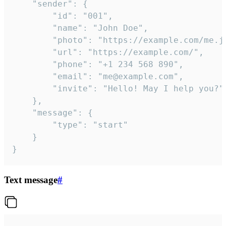
	"sender": {

		"id": "001",

		"name": "John Doe",

		"photo": "https://example.com/me.jpg",

		"url": "https://example.com/",

		"phone": "+1 234 568 890",

		"email": "me@example.com",

		"invite": "Hello! May I help you?"

	},

	"message": {

		"type": "start"

	}

}
Text message
#