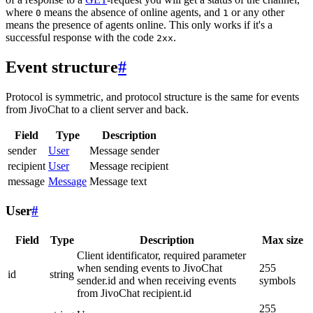
where
means the absence of online agents, and
or any other
0
1
means the presence of agents online. This only works if it's a
successful response with the code
.
2xx
Event structure
#
Protocol is symmetric, and protocol structure is the same for events
from JivoChat to a client server and back.
Field
Type
Description
sender
User
Message sender
recipient
User
Message recipient
message
Message
Message text
User
#
Field
Type
Description
Max size
Client identificator, required parameter
when sending events to JivoChat
255
id
string
sender.id and when receiving events
symbols
from JivoChat recipient.id
255