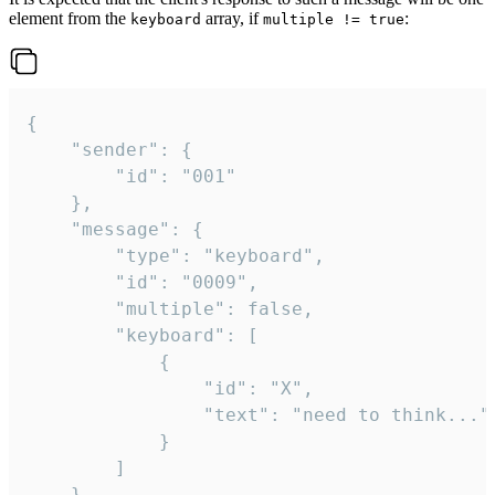
element from the
array, if
:
keyboard
multiple != true
{

	"sender": {

		"id": "001"

	},

	"message": {

		"type": "keyboard",

		"id": "0009",

		"multiple": false,

		"keyboard": [

			{

				"id": "X",

				"text": "need to think..."

			}

		]

	}
