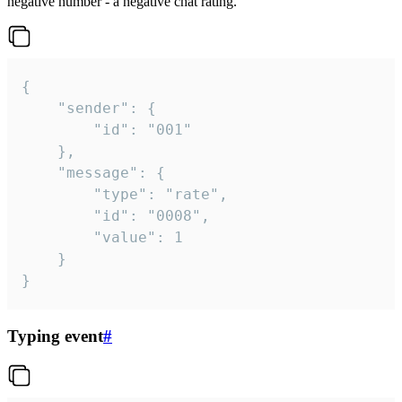
negative number - a negative chat rating.
{

	"sender": {

		"id": "001"

	},

	"message": {

		"type": "rate",

		"id": "0008",

		"value": 1

	}

}
Typing event
#