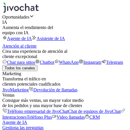
Oportunidades
IA
Aumenta el rendimiento del
equipo con IA
Agente de IA
Asistente de IA
Atención al cliente
Crea una experiencia de atención al
cliente excepcional
Chat para sitios
Chatbot
WhatsApp
Instagram
Telegram
Todos los canales
Marketing
Transforma el tráfico en
clientes potenciales cualificados
JivoMarketing
Devolución de llamadas
Ventas
Consigue más ventas, un mayor valor medio
de los pedidos y una mayor base de clientes
Teléfono empresarial de JivoChat
Chat de equipos de JivoChat
Integraciones
Teléfono Plus
Video llamadas
CRM
Agente de IA
Gestiona las preguntas