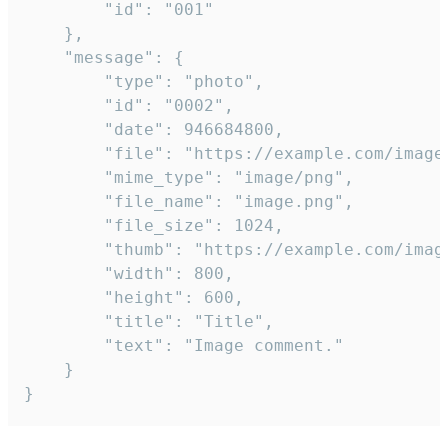
		"id": "001"

	},

	"message": {

		"type": "photo",

		"id": "0002",

		"date": 946684800,

		"file": "https://example.com/image.png",

		"mime_type": "image/png",

		"file_name": "image.png",

		"file_size": 1024,

		"thumb": "https://example.com/image_thumb.png",

		"width": 800,

		"height": 600,

		"title": "Title",

		"text": "Image comment."

	}

}