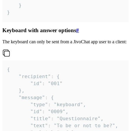
	}

}
Keyboard with answer options
#
The keyboard can only be sent from a JivoChat app user to a client:
{

	"recipient": {

		"id": "001"

	},

	"message": {

		"type": "keyboard",

		"id": "0009",

		"title": "Questionnaire",

		"text": "To be or not to be?",
