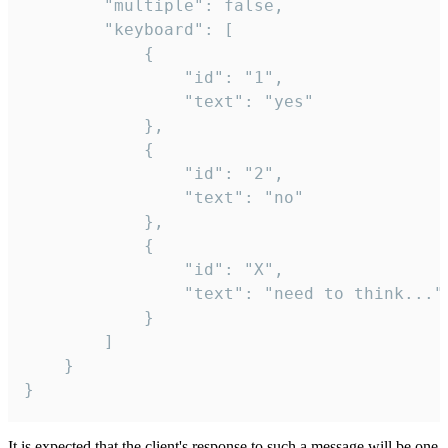
		"multiple": false,

		"keyboard": [

			{

				"id": "1",

				"text": "yes"

			},

			{

				"id": "2",

				"text": "no"

			},

			{

				"id": "X",

				"text": "need to think..."

			}

		]

	}

}
It is expected that the client's response to such a message will be one