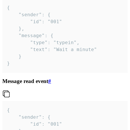
{

	"sender": {

		"id": "001"

	},

	"message": {

		"type": "typein",

		"text": "Wait a minute"

	}

}
Message read event
#
{

	"sender": {

		"id": "001"
