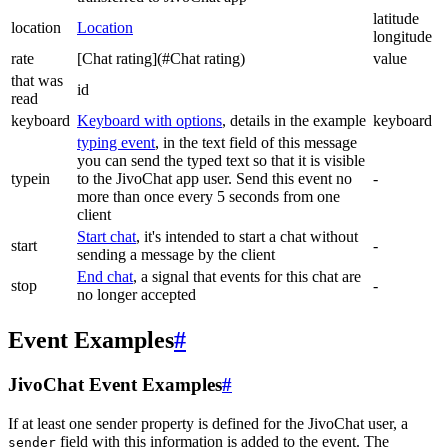
latitude
location
Location
longitude
rate
[Chat rating](#Chat rating)
value
that was
id
read
keyboard
Keyboard with options
, details in the example
keyboard
typing event
, in the text field of this message
you can send the typed text so that it is visible
typein
to the JivoChat app user. Send this event no
-
more than once every 5 seconds from one
client
Start chat
, it's intended to start a chat without
start
-
sending a message by the client
End chat
, a signal that events for this chat are
stop
-
no longer accepted
Event Examples
#
JivoChat Event Examples
#
If at least one sender property is defined for the JivoChat user, a
field with this information is added to the event. The
sender