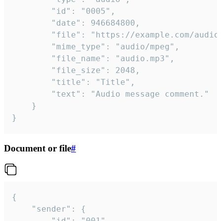
		"id": "0005",

		"date": 946684800,

		"file": "https://example.com/audio.mp3",

		"mime_type": "audio/mpeg",

		"file_name": "audio.mp3",

		"file_size": 2048,

		"title": "Title",

		"text": "Audio message comment."

	}

}
Document or file
#
{

	"sender": {

		"id": "001"
