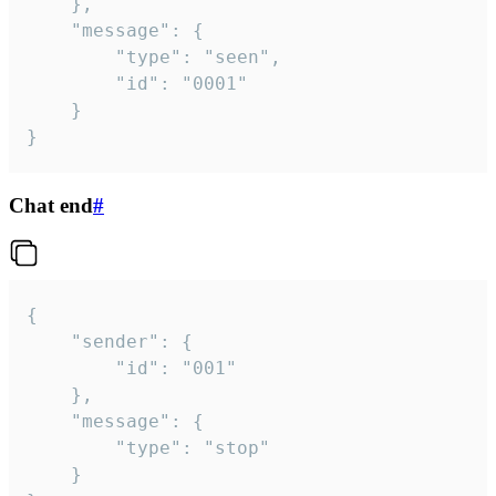
	},

	"message": {

		"type": "seen",

		"id": "0001"

	}

}
Chat end
#
{

	"sender": {

		"id": "001"

	},

	"message": {

		"type": "stop"

	}
