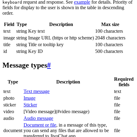
request and response. See
example
for details. Priority of
keyboard
fields for display to the user is shown in the table in descending
order.
Field
Type
Description
Max size
text
string
Key text
100 characters
image
string
Image URL (https or http scheme)
2048 characters
title
string
Title or tooltip key
100 characters
id
string
Key ID
500 characters
Message types
#
Required
Type
Description
fields
text
Text message
text
photo
Image
file
sticker
Sticker
file
video
[Video message](#video message)
file
audio
Audio message
file
Document or file
, in a message of this type,
document
you can send any files that are allowed to be
file
transferred to JivoChat app