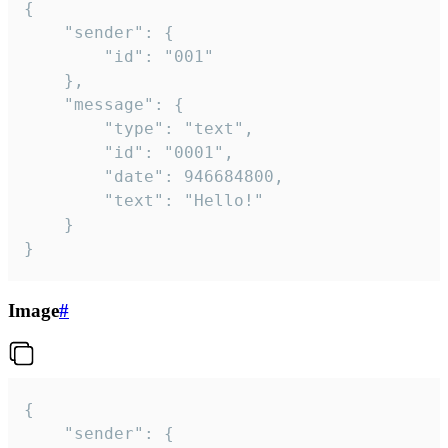
{

	"sender": {

		"id": "001"

	},

	"message": {

		"type": "text",

		"id": "0001",

		"date": 946684800,

		"text": "Hello!"

	}

}
Image
#
{

	"sender": {
