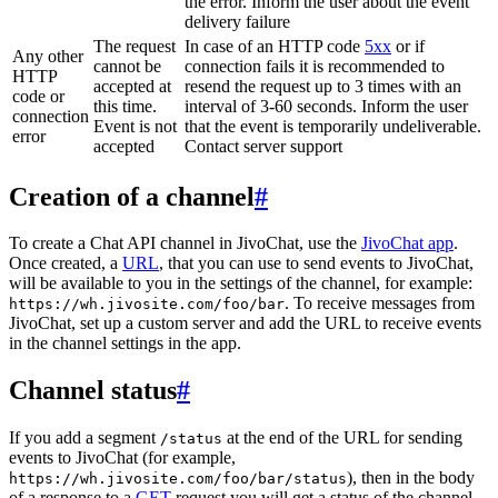
the error. Inform the user about the event
delivery failure
The request
In case of an HTTP code
5xx
or if
Any other
cannot be
connection fails it is recommended to
HTTP
accepted at
resend the request up to 3 times with an
code or
this time.
interval of 3-60 seconds. Inform the user
connection
Event is not
that the event is temporarily undeliverable.
error
accepted
Contact server support
Creation of a channel
#
To create a Chat API channel in JivoChat, use the
JivoChat app
.
Once created, a
URL
, that you can use to send events to JivoChat,
will be available to you in the settings of the channel, for example:
. To receive messages from
https://wh.jivosite.com/foo/bar
JivoChat, set up a custom server and add the URL to receive events
in the channel settings in the app.
Channel status
#
If you add a segment
at the end of the URL for sending
/status
events to JivoChat (for example,
), then in the body
https://wh.jivosite.com/foo/bar/status
of a response to a
GET
-request you will get a status of the channel,