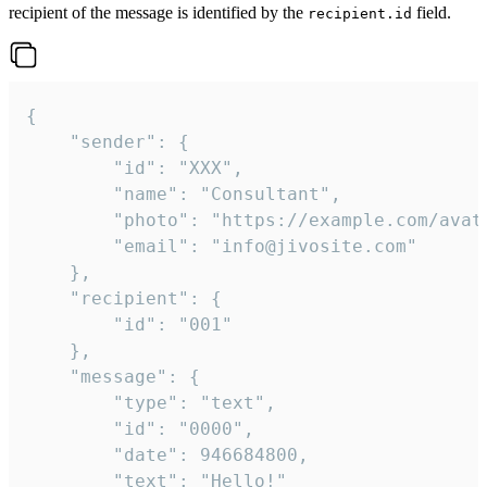
recipient of the message is identified by the
field.
recipient.id
{

	"sender": {

		"id": "XXX",

		"name": "Consultant",

		"photo": "https://example.com/avatar.png",

		"email": "info@jivosite.com"

	},

	"recipient": {

		"id": "001"

	},

	"message": {

		"type": "text",

		"id": "0000",

		"date": 946684800,

		"text": "Hello!"
