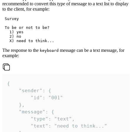
recommended to convert this type of message to a text list to display
to the client, for example:
 Survey

 To be or not to be?

   1) yes

   2) no

The response to the
message can be a text message, for
keyboard
example:
{

	"sender": {

		"id": "001"

	},

	"message": {

		"type": "text",

		"text": "need to think..."
