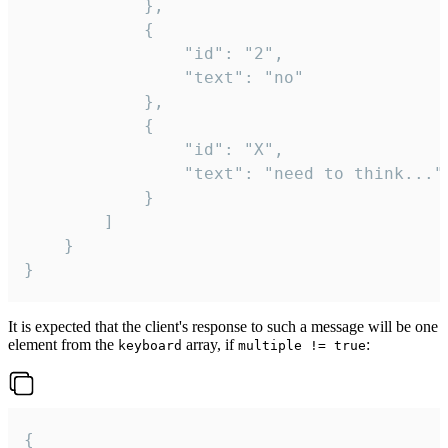
			},

			{

				"id": "2",

				"text": "no"

			},

			{

				"id": "X",

				"text": "need to think..."

			}

		]

	}

}
It is expected that the client's response to such a message will be one
element from the
array, if
:
keyboard
multiple != true
{
