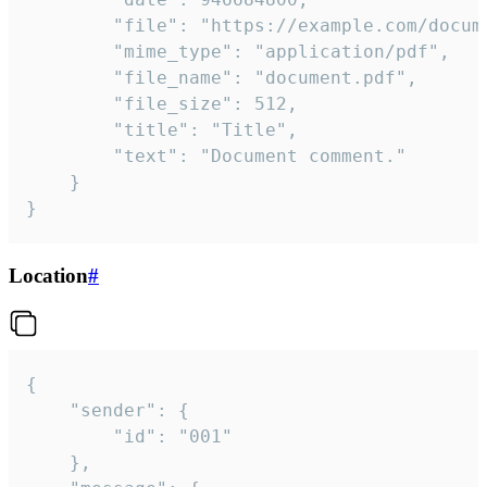
		"file": "https://example.com/document.pdf",

		"mime_type": "application/pdf",

		"file_name": "document.pdf",

		"file_size": 512,

		"title": "Title",

		"text": "Document comment."

	}

}
Location
#
{

	"sender": {

		"id": "001"

	},
