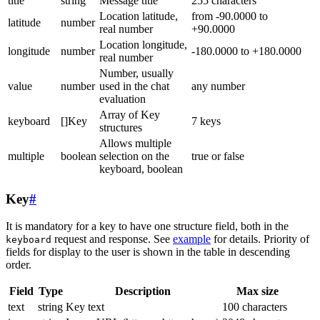
title
string
Message title
255 characters
Location latitude,
from -90.0000 to
latitude
number
real number
+90.0000
Location longitude,
longitude
number
-180.0000 to +180.0000
real number
Number, usually
value
number
used in the chat
any number
evaluation
Array of Key
keyboard
[]Key
7 keys
structures
Allows multiple
multiple
boolean
selection on the
true or false
keyboard, boolean
Key
#
It is mandatory for a key to have one structure field, both in the
request and response. See
example
for details. Priority of
keyboard
fields for display to the user is shown in the table in descending
order.
Field
Type
Description
Max size
text
string
Key text
100 characters