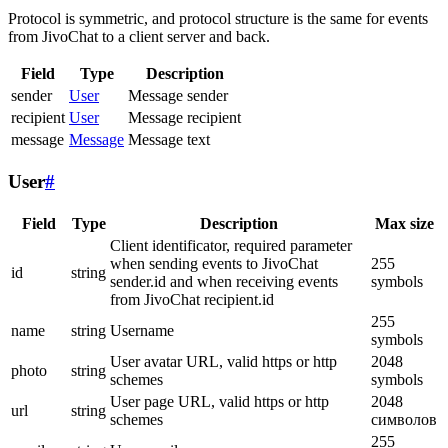
Protocol is symmetric, and protocol structure is the same for events
from JivoChat to a client server and back.
Field
Type
Description
sender
User
Message sender
recipient
User
Message recipient
message
Message
Message text
User
#
Field
Type
Description
Max size
Client identificator, required parameter
when sending events to JivoChat
255
id
string
sender.id and when receiving events
symbols
from JivoChat recipient.id
255
name
string
Username
symbols
User avatar URL, valid https or http
2048
photo
string
schemes
symbols
User page URL, valid https or http
2048
url
string
schemes
символов
255