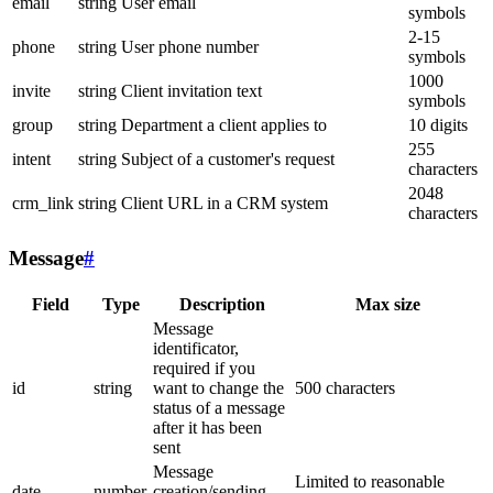
email
string
User email
symbols
2-15
phone
string
User phone number
symbols
1000
invite
string
Client invitation text
symbols
group
string
Department a client applies to
10 digits
255
intent
string
Subject of a customer's request
characters
2048
crm_link
string
Client URL in a CRM system
characters
Message
#
Field
Type
Description
Max size
Message
identificator,
required if you
id
string
want to change the
500 characters
status of a message
after it has been
sent
Message
Limited to reasonable
date
number
creation/sending