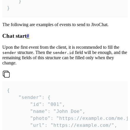
	}

}
The following are examples of events to send to JivoChat.
Chat start
#
Upon the first event from the client, it is recommended to fill the
structure. Then the
field will be enough, and the
sender
sender.id
remaining fields of this structure can be filled only when they
change.
{

	"sender": {

		"id": "001",

		"name": "John Doe",

		"photo": "https://example.com/me.jpg",

		"url": "https://example.com/",
