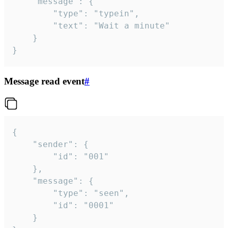
	"message": {

		"type": "typein",

		"text": "Wait a minute"

	}

}
Message read event
#
{

	"sender": {

		"id": "001"

	},

	"message": {

		"type": "seen",

		"id": "0001"

	}
