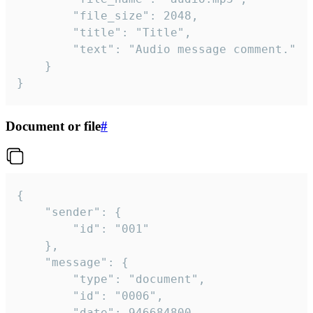
		"file_size": 2048,

		"title": "Title",

		"text": "Audio message comment."

	}

}
Document or file
#
{

	"sender": {

		"id": "001"

	},

	"message": {

		"type": "document",

		"id": "0006",

		"date": 946684800,
