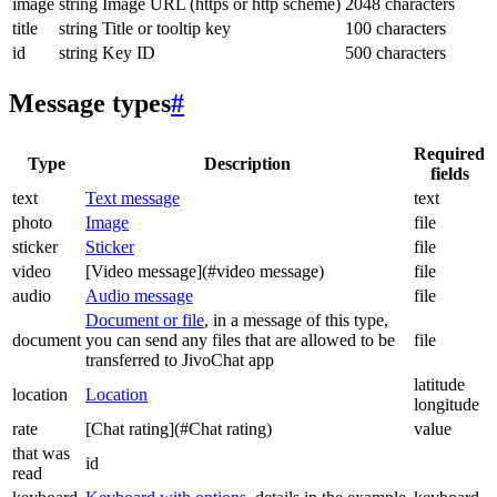
image
string
Image URL (https or http scheme)
2048 characters
title
string
Title or tooltip key
100 characters
id
string
Key ID
500 characters
Message types
#
Required
Type
Description
fields
text
Text message
text
photo
Image
file
sticker
Sticker
file
video
[Video message](#video message)
file
audio
Audio message
file
Document or file
, in a message of this type,
document
you can send any files that are allowed to be
file
transferred to JivoChat app
latitude
location
Location
longitude
rate
[Chat rating](#Chat rating)
value
that was
id
read