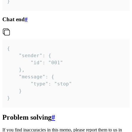
}
Chat end
#
{

	"sender": {

		"id": "001"

	},

	"message": {

		"type": "stop"

	}

}
Problem solving
#
If you find inaccuracies in this memo, please report them to us in