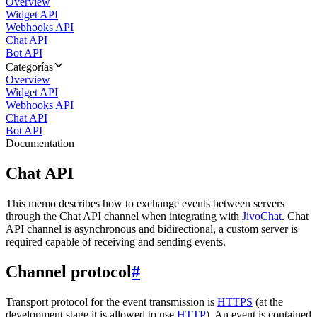
Overview
Widget API
Webhooks API
Chat API
Bot API
Categorías
Overview
Widget API
Webhooks API
Chat API
Bot API
Documentation
Chat API
This memo describes how to exchange events between servers
through the Chat API channel when integrating with
JivoChat
. Chat
API channel is asynchronous and bidirectional, a custom server is
required capable of receiving and sending events.
Channel protocol
#
Transport protocol for the event transmission is
HTTPS
(at the
development stage it is allowed to use
HTTP
). An event is contained