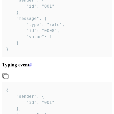
	"sender": {

		"id": "001"

	},

	"message": {

		"type": "rate",

		"id": "0008",

		"value": 1

	}

}
Typing event
#
{

	"sender": {

		"id": "001"

	},
