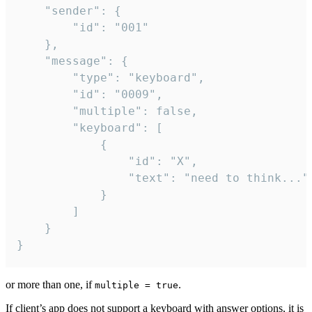
	"sender": {

		"id": "001"

	},

	"message": {

		"type": "keyboard",

		"id": "0009",

		"multiple": false,

		"keyboard": [

			{

				"id": "X",

				"text": "need to think..."

			}

		]

	}

}
or more than one, if
.
multiple = true
If client’s app does not support a keyboard with answer options, it is