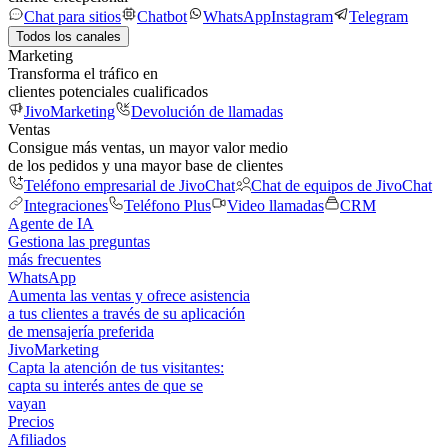
Chat para sitios
Chatbot
WhatsApp
Instagram
Telegram
Todos los canales
Marketing
Transforma el tráfico en
clientes potenciales cualificados
JivoMarketing
Devolución de llamadas
Ventas
Consigue más ventas, un mayor valor medio
de los pedidos y una mayor base de clientes
Teléfono empresarial de JivoChat
Chat de equipos de JivoChat
Integraciones
Teléfono Plus
Video llamadas
CRM
Agente de IA
Gestiona las preguntas
más frecuentes
WhatsApp
Aumenta las ventas y ofrece asistencia
a tus clientes a través de su aplicación
de mensajería preferida
JivoMarketing
Capta la atención de tus visitantes:
capta su interés antes de que se
vayan
Precios
Afiliados