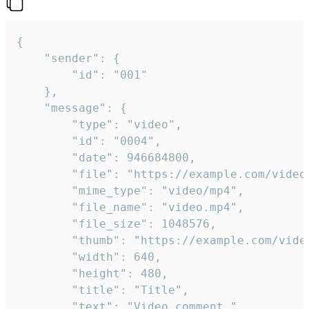
{

	"sender": {

		"id": "001"

	},

	"message": {

		"type": "video",

		"id": "0004",

		"date": 946684800,

		"file": "https://example.com/video.mp4",

		"mime_type": "video/mp4",

		"file_name": "video.mp4",

		"file_size": 1048576,

		"thumb": "https://example.com/video_thumb.png",

		"width": 640,

		"height": 480,

		"title": "Title",

		"text": "Video comment."
