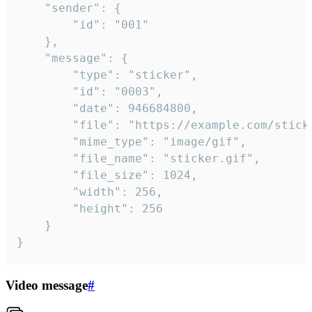
	"sender": {

		"id": "001"

	},

	"message": {

		"type": "sticker",

		"id": "0003",

		"date": 946684800,

		"file": "https://example.com/sticker.gif",

		"mime_type": "image/gif",

		"file_name": "sticker.gif",

		"file_size": 1024,

		"width": 256,

		"height": 256

	}

}
Video message
#