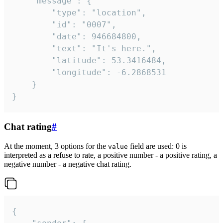
	"message": {

		"type": "location",

		"id": "0007",

		"date": 946684800,

		"text": "It's here.",

		"latitude": 53.3416484,

		"longitude": -6.2868531

	}

}
Chat rating
#
At the moment, 3 options for the
field are used: 0 is
value
interpreted as a refuse to rate, a positive number - a positive rating, a
negative number - a negative chat rating.
{
