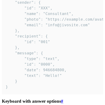
	"sender": {

		"id": "XXX",

		"name": "Consultant",

		"photo": "https://example.com/avatar.png",

		"email": "info@jivosite.com"

	},

	"recipient": {

		"id": "001"

	},

	"message": {

		"type": "text",

		"id": "0000",

		"date": 946684800,

		"text": "Hello!"

	}

}
Keyboard with answer options
#