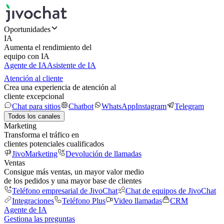
Oportunidades
IA
Aumenta el rendimiento del
equipo con IA
Agente de IA
Asistente de IA
Atención al cliente
Crea una experiencia de atención al
cliente excepcional
Chat para sitios
Chatbot
WhatsApp
Instagram
Telegram
Todos los canales
Marketing
Transforma el tráfico en
clientes potenciales cualificados
JivoMarketing
Devolución de llamadas
Ventas
Consigue más ventas, un mayor valor medio
de los pedidos y una mayor base de clientes
Teléfono empresarial de JivoChat
Chat de equipos de JivoChat
Integraciones
Teléfono Plus
Video llamadas
CRM
Agente de IA
Gestiona las preguntas