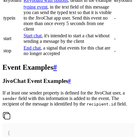
keyboard
Keyboard with options
, details in the example
keyboard
typing event
, in the text field of this message
you can send the typed text so that it is visible
typein
to the JivoChat app user. Send this event no
-
more than once every 5 seconds from one
client
Start chat
, it's intended to start a chat without
start
-
sending a message by the client
End chat
, a signal that events for this chat are
stop
-
no longer accepted
Event Examples
#
JivoChat Event Examples
#
If at least one sender property is defined for the JivoChat user, a
field with this information is added to the event. The
sender
recipient of the message is identified by the
field.
recipient.id
{
