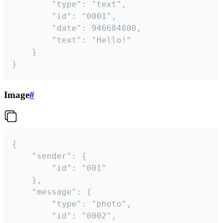
		"type": "text",

		"id": "0001",

		"date": 946684800,

		"text": "Hello!"

	}

}
Image
#
{

	"sender": {

		"id": "001"

	},

	"message": {

		"type": "photo",

		"id": "0002",
