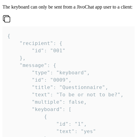
The keyboard can only be sent from a JivoChat app user to a client:
{

	"recipient": {

		"id": "001"

	},

	"message": {

		"type": "keyboard",

		"id": "0009",

		"title": "Questionnaire",

		"text": "To be or not to be?",

		"multiple": false,

		"keyboard": [

			{

				"id": "1",

				"text": "yes"
