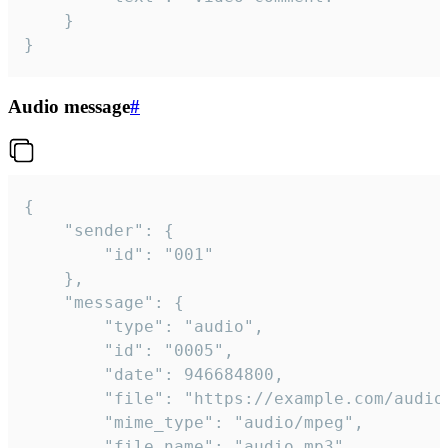
	}

}
Audio message
#
{

	"sender": {

		"id": "001"

	},

	"message": {

		"type": "audio",

		"id": "0005",

		"date": 946684800,

		"file": "https://example.com/audio.mp3",

		"mime_type": "audio/mpeg",

		"file_name": "audio.mp3",
