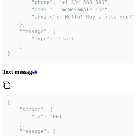
		"phone": "+1 234 568 890",

		"email": "me@example.com",

		"invite": "Hello! May I help you?"

	},

	"message": {

		"type": "start"

	}

}
Text message
#
{

	"sender": {

		"id": "001"

	},

	"message": {
