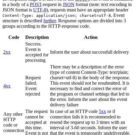
in a body of a
POST
-request in
JSON
format (note: text encoding in
JSON format is
UTF-8
), requests must have an appropriate header
. Event
Content-Type: application/json; charset=utf-8
structure is described
further
. Response options are divided into 3
groups according to the HTTP-response code.
Code
Description
Action
Success.
Event is
2xx
Inform the user about successfull delivery
accepted for
processing
There may be a description of the error
(type of content Content-Type: text/plain;
Request
charset=utf-8) in the body of the response.
failed.
This event should not be resubmitted. It is
4xx
Event
necessary to find and correct the error of
rejected
the program or channel settings that led to
the error. Inform the user about the event
delivery failure
The request
In case of an HTTP code
5xx
or if
Any other
cannot be
connection fails it is recommended to
HTTP
accepted at
resend the request up to 3 times with an
code or
this time.
interval of 3-60 seconds. Inform the user
connection
Event is not
that the event is temporarily undeliverable.