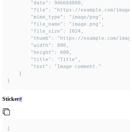
		"date": 946684800,

		"file": "https://example.com/image.png",

		"mime_type": "image/png",

		"file_name": "image.png",

		"file_size": 1024,

		"thumb": "https://example.com/image_thumb.png",

		"width": 800,

		"height": 600,

		"title": "Title",

		"text": "Image comment."

	}

}
Sticker
#
{
