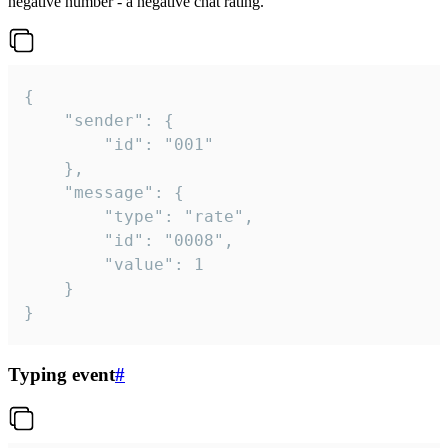
negative number - a negative chat rating.
{

	"sender": {

		"id": "001"

	},

	"message": {

		"type": "rate",

		"id": "0008",

		"value": 1

	}

}
Typing event
#