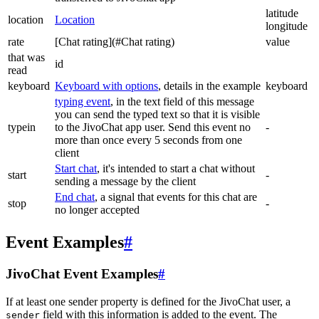
latitude
location
Location
longitude
rate
[Chat rating](#Chat rating)
value
that was
id
read
keyboard
Keyboard with options
, details in the example
keyboard
typing event
, in the text field of this message
you can send the typed text so that it is visible
typein
to the JivoChat app user. Send this event no
-
more than once every 5 seconds from one
client
Start chat
, it's intended to start a chat without
start
-
sending a message by the client
End chat
, a signal that events for this chat are
stop
-
no longer accepted
Event Examples
#
JivoChat Event Examples
#
If at least one sender property is defined for the JivoChat user, a
field with this information is added to the event. The
sender