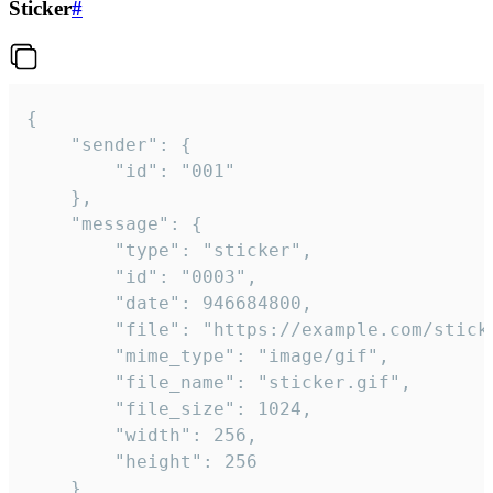
Sticker
#
{

	"sender": {

		"id": "001"

	},

	"message": {

		"type": "sticker",

		"id": "0003",

		"date": 946684800,

		"file": "https://example.com/sticker.gif",

		"mime_type": "image/gif",

		"file_name": "sticker.gif",

		"file_size": 1024,

		"width": 256,

		"height": 256

	}
