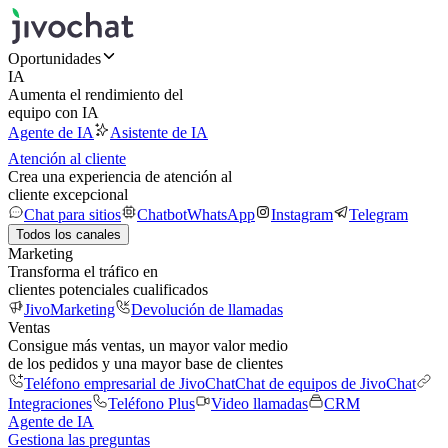
Oportunidades
IA
Aumenta el rendimiento del
equipo con IA
Agente de IA
Asistente de IA
Atención al cliente
Crea una experiencia de atención al
cliente excepcional
Chat para sitios
Chatbot
WhatsApp
Instagram
Telegram
Todos los canales
Marketing
Transforma el tráfico en
clientes potenciales cualificados
JivoMarketing
Devolución de llamadas
Ventas
Consigue más ventas, un mayor valor medio
de los pedidos y una mayor base de clientes
Teléfono empresarial de JivoChat
Chat de equipos de JivoChat
Integraciones
Teléfono Plus
Video llamadas
CRM
Agente de IA
Gestiona las preguntas