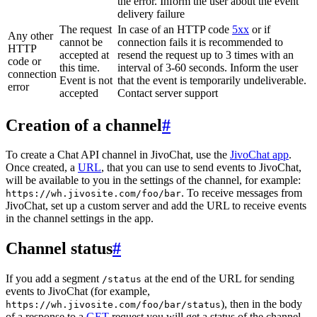
the error. Inform the user about the event
delivery failure
The request
In case of an HTTP code
5xx
or if
Any other
cannot be
connection fails it is recommended to
HTTP
accepted at
resend the request up to 3 times with an
code or
this time.
interval of 3-60 seconds. Inform the user
connection
Event is not
that the event is temporarily undeliverable.
error
accepted
Contact server support
Creation of a channel
#
To create a Chat API channel in JivoChat, use the
JivoChat app
.
Once created, a
URL
, that you can use to send events to JivoChat,
will be available to you in the settings of the channel, for example:
. To receive messages from
https://wh.jivosite.com/foo/bar
JivoChat, set up a custom server and add the URL to receive events
in the channel settings in the app.
Channel status
#
If you add a segment
at the end of the URL for sending
/status
events to JivoChat (for example,
), then in the body
https://wh.jivosite.com/foo/bar/status
of a response to a
GET
-request you will get a status of the channel,