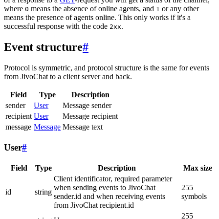
where
means the absence of online agents, and
or any other
0
1
means the presence of agents online. This only works if it's a
successful response with the code
.
2xx
Event structure
#
Protocol is symmetric, and protocol structure is the same for events
from JivoChat to a client server and back.
Field
Type
Description
sender
User
Message sender
recipient
User
Message recipient
message
Message
Message text
User
#
Field
Type
Description
Max size
Client identificator, required parameter
when sending events to JivoChat
255
id
string
sender.id and when receiving events
symbols
from JivoChat recipient.id
255