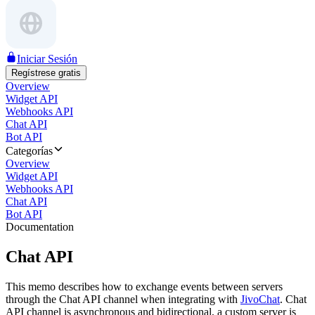
Iniciar Sesión
Regístrese gratis
Overview
Widget API
Webhooks API
Chat API
Bot API
Categorías
Overview
Widget API
Webhooks API
Chat API
Bot API
Documentation
Chat API
This memo describes how to exchange events between servers
through the Chat API channel when integrating with
JivoChat
. Chat
API channel is asynchronous and bidirectional, a custom server is