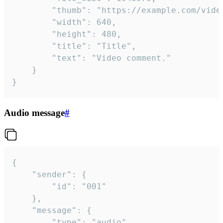
		"thumb": "https://example.com/video_thumb.png",

		"width": 640,

		"height": 480,

		"title": "Title",

		"text": "Video comment."

	}

}
Audio message
#
{

	"sender": {

		"id": "001"

	},

	"message": {

		"type": "audio",
