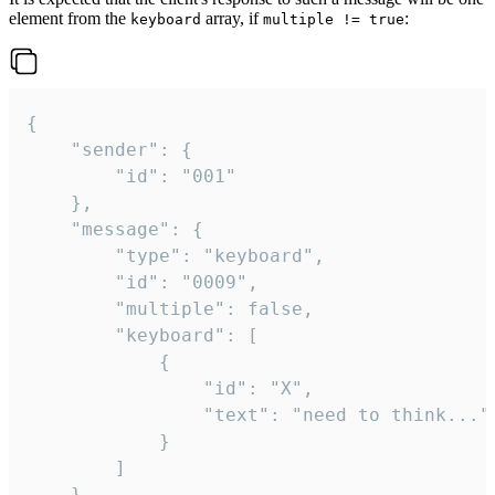
element from the
array, if
:
keyboard
multiple != true
{

	"sender": {

		"id": "001"

	},

	"message": {

		"type": "keyboard",

		"id": "0009",

		"multiple": false,

		"keyboard": [

			{

				"id": "X",

				"text": "need to think..."

			}

		]

	}
