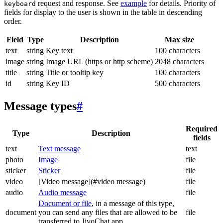
request and response. See
example
for details. Priority of
keyboard
fields for display to the user is shown in the table in descending
order.
Field
Type
Description
Max size
text
string
Key text
100 characters
image
string
Image URL (https or http scheme)
2048 characters
title
string
Title or tooltip key
100 characters
id
string
Key ID
500 characters
Message types
#
Required
Type
Description
fields
text
Text message
text
photo
Image
file
sticker
Sticker
file
video
[Video message](#video message)
file
audio
Audio message
file
Document or file
, in a message of this type,
document
you can send any files that are allowed to be
file
transferred to JivoChat app