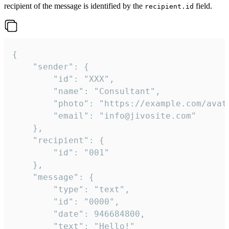
recipient of the message is identified by the
field.
recipient.id
{

	"sender": {

		"id": "XXX",

		"name": "Consultant",

		"photo": "https://example.com/avatar.png",

		"email": "info@jivosite.com"

	},

	"recipient": {

		"id": "001"

	},

	"message": {

		"type": "text",

		"id": "0000",

		"date": 946684800,

		"text": "Hello!"
