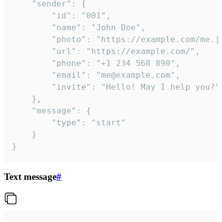
	"sender": {

		"id": "001",

		"name": "John Doe",

		"photo": "https://example.com/me.jpg",

		"url": "https://example.com/",

		"phone": "+1 234 568 890",

		"email": "me@example.com",

		"invite": "Hello! May I help you?"

	},

	"message": {

		"type": "start"

	}

}
Text message
#