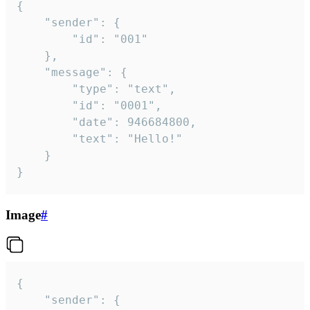
{

	"sender": {

		"id": "001"

	},

	"message": {

		"type": "text",

		"id": "0001",

		"date": 946684800,

		"text": "Hello!"

	}

}
Image
#
{

	"sender": {
