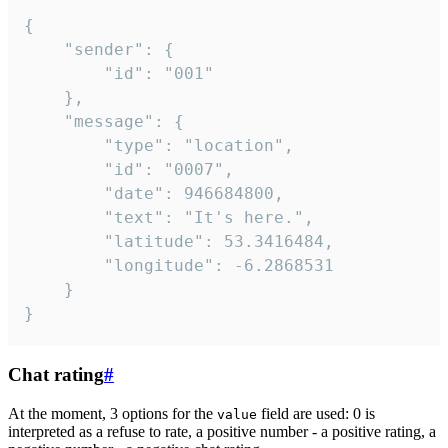
{

	"sender": {

		"id": "001"

	},

	"message": {

		"type": "location",

		"id": "0007",

		"date": 946684800,

		"text": "It's here.",

		"latitude": 53.3416484,

		"longitude": -6.2868531

	}

}
Chat rating
#
At the moment, 3 options for the
field are used: 0 is
value
interpreted as a refuse to rate, a positive number - a positive rating, a