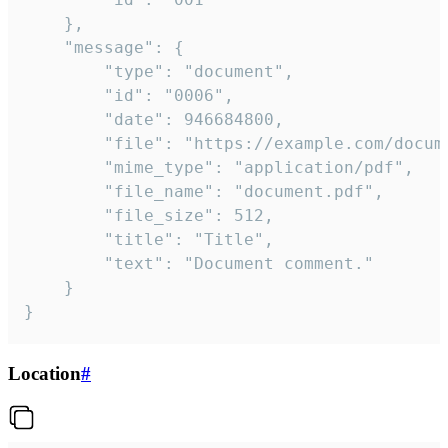
	},

	"message": {

		"type": "document",

		"id": "0006",

		"date": 946684800,

		"file": "https://example.com/document.pdf",

		"mime_type": "application/pdf",

		"file_name": "document.pdf",

		"file_size": 512,

		"title": "Title",

		"text": "Document comment."

	}

}
Location
#