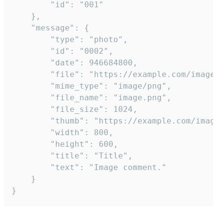
		"id": "001"

	},

	"message": {

		"type": "photo",

		"id": "0002",

		"date": 946684800,

		"file": "https://example.com/image.png",

		"mime_type": "image/png",

		"file_name": "image.png",

		"file_size": 1024,

		"thumb": "https://example.com/image_thumb.png",

		"width": 800,

		"height": 600,

		"title": "Title",

		"text": "Image comment."

	}

}