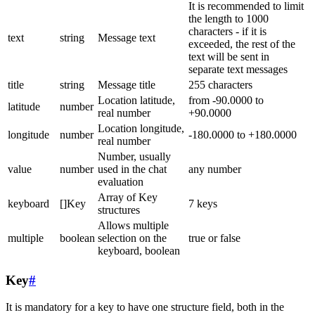
It is recommended to limit
the length to 1000
characters - if it is
text
string
Message text
exceeded, the rest of the
text will be sent in
separate text messages
title
string
Message title
255 characters
Location latitude,
from -90.0000 to
latitude
number
real number
+90.0000
Location longitude,
longitude
number
-180.0000 to +180.0000
real number
Number, usually
value
number
used in the chat
any number
evaluation
Array of Key
keyboard
[]Key
7 keys
structures
Allows multiple
multiple
boolean
selection on the
true or false
keyboard, boolean
Key
#
It is mandatory for a key to have one structure field, both in the