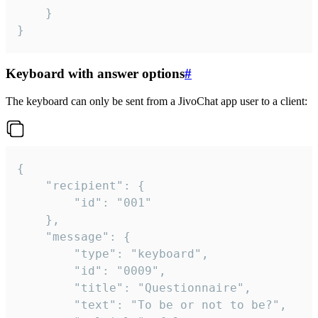
	}

}
Keyboard with answer options
#
The keyboard can only be sent from a JivoChat app user to a client:
{

	"recipient": {

		"id": "001"

	},

	"message": {

		"type": "keyboard",

		"id": "0009",

		"title": "Questionnaire",

		"text": "To be or not to be?",
