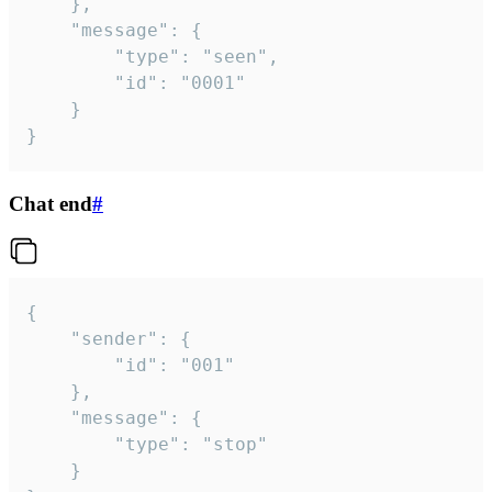
	},

	"message": {

		"type": "seen",

		"id": "0001"

	}

}
Chat end
#
{

	"sender": {

		"id": "001"

	},

	"message": {

		"type": "stop"

	}
