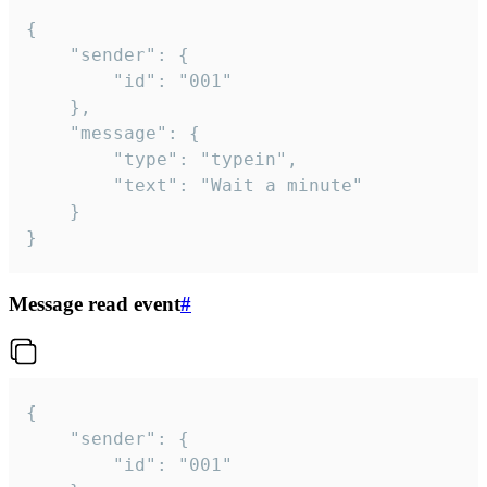
{

	"sender": {

		"id": "001"

	},

	"message": {

		"type": "typein",

		"text": "Wait a minute"

	}

}
Message read event
#
{

	"sender": {

		"id": "001"
