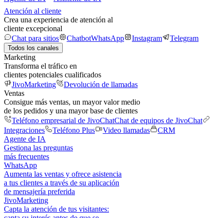
Atención al cliente
Crea una experiencia de atención al
cliente excepcional
Chat para sitios
Chatbot
WhatsApp
Instagram
Telegram
Todos los canales
Marketing
Transforma el tráfico en
clientes potenciales cualificados
JivoMarketing
Devolución de llamadas
Ventas
Consigue más ventas, un mayor valor medio
de los pedidos y una mayor base de clientes
Teléfono empresarial de JivoChat
Chat de equipos de JivoChat
Integraciones
Teléfono Plus
Video llamadas
CRM
Agente de IA
Gestiona las preguntas
más frecuentes
WhatsApp
Aumenta las ventas y ofrece asistencia
a tus clientes a través de su aplicación
de mensajería preferida
JivoMarketing
Capta la atención de tus visitantes:
capta su interés antes de que se