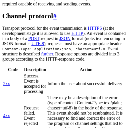
required capable of receiving and sending events.
Channel protocol
#
Transport protocol for the event transmission is
HTTPS
(at the
development stage it is allowed to use
HTTP
). An event is contained
in a body of a
POST
-request in
JSON
format (note: text encoding in
JSON format is
UTF-8
), requests must have an appropriate header
. Event
Content-Type: application/json; charset=utf-8
structure is described
further
. Response options are divided into 3
groups according to the HTTP-response code.
Code
Description
Action
Success.
Event is
2xx
Inform the user about successfull delivery
accepted for
processing
There may be a description of the error
(type of content Content-Type: text/plain;
Request
charset=utf-8) in the body of the response.
failed.
This event should not be resubmitted. It is
4xx
Event
necessary to find and correct the error of
rejected
the program or channel settings that led to