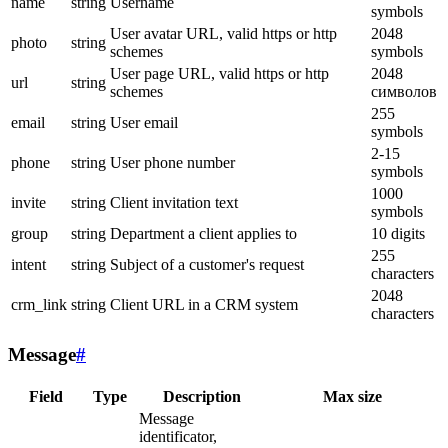
name
string
Username
symbols
User avatar URL, valid https or http
2048
photo
string
schemes
symbols
User page URL, valid https or http
2048
url
string
schemes
символов
255
email
string
User email
symbols
2-15
phone
string
User phone number
symbols
1000
invite
string
Client invitation text
symbols
group
string
Department a client applies to
10 digits
255
intent
string
Subject of a customer's request
characters
2048
crm_link
string
Client URL in a CRM system
characters
Message
#
Field
Type
Description
Max size
Message
identificator,