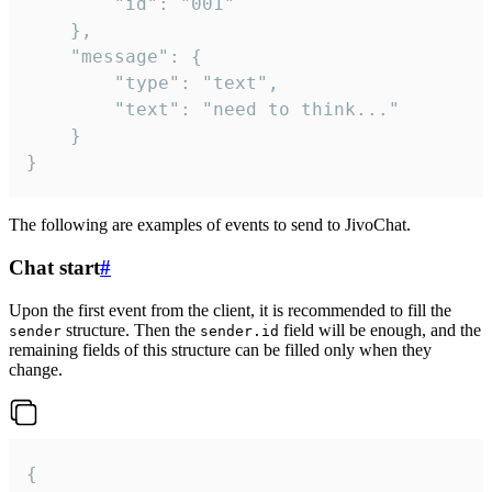
		"id": "001"

	},

	"message": {

		"type": "text",

		"text": "need to think..."

	}

}
The following are examples of events to send to JivoChat.
Chat start
#
Upon the first event from the client, it is recommended to fill the
structure. Then the
field will be enough, and the
sender
sender.id
remaining fields of this structure can be filled only when they
change.
{
