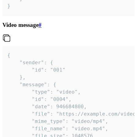
}
Video message
#
{

	"sender": {

		"id": "001"

	},

	"message": {

		"type": "video",

		"id": "0004",

		"date": 946684800,

		"file": "https://example.com/video.mp4",

		"mime_type": "video/mp4",

		"file_name": "video.mp4",

		"file_size": 1048576,
