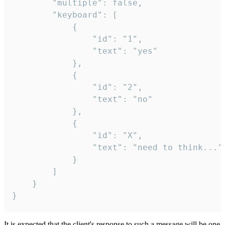
		"multiple": false,

		"keyboard": [

			{

				"id": "1",

				"text": "yes"

			},

			{

				"id": "2",

				"text": "no"

			},

			{

				"id": "X",

				"text": "need to think..."

			}

		]

	}

}
It is expected that the client's response to such a message will be one