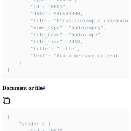
		"id": "0005",

		"date": 946684800,

		"file": "https://example.com/audio.mp3",

		"mime_type": "audio/mpeg",

		"file_name": "audio.mp3",

		"file_size": 2048,

		"title": "Title",

		"text": "Audio message comment."

	}

}
Document or file
#
{

	"sender": {

		"id": "001"
