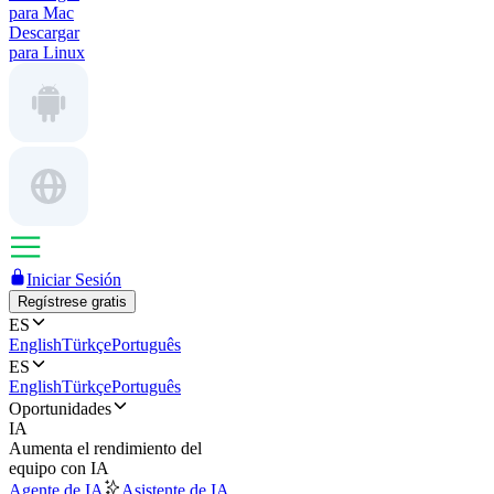
para Mac
Descargar
para Linux
Iniciar Sesión
Regístrese gratis
ES
English
Türkçe
Português
ES
English
Türkçe
Português
Oportunidades
IA
Aumenta el rendimiento del
equipo con IA
Agente de IA
Asistente de IA