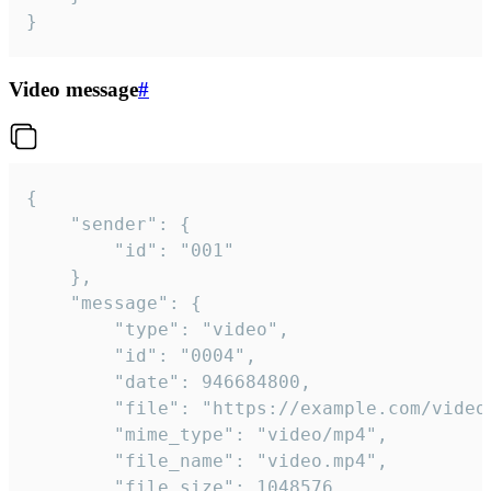
}
Video message
#
{

	"sender": {

		"id": "001"

	},

	"message": {

		"type": "video",

		"id": "0004",

		"date": 946684800,

		"file": "https://example.com/video.mp4",

		"mime_type": "video/mp4",

		"file_name": "video.mp4",

		"file_size": 1048576,
