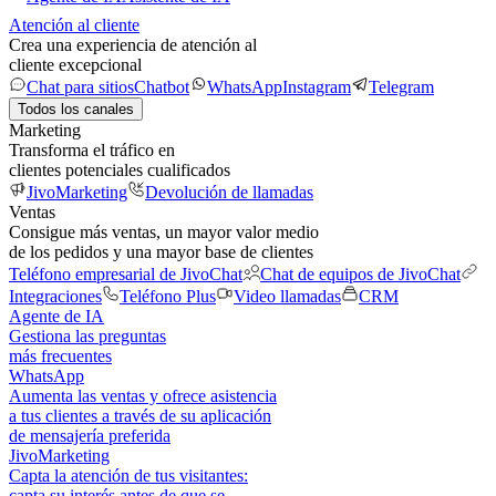
Atención al cliente
Crea una experiencia de atención al
cliente excepcional
Chat para sitios
Chatbot
WhatsApp
Instagram
Telegram
Todos los canales
Marketing
Transforma el tráfico en
clientes potenciales cualificados
JivoMarketing
Devolución de llamadas
Ventas
Consigue más ventas, un mayor valor medio
de los pedidos y una mayor base de clientes
Teléfono empresarial de JivoChat
Chat de equipos de JivoChat
Integraciones
Teléfono Plus
Video llamadas
CRM
Agente de IA
Gestiona las preguntas
más frecuentes
WhatsApp
Aumenta las ventas y ofrece asistencia
a tus clientes a través de su aplicación
de mensajería preferida
JivoMarketing
Capta la atención de tus visitantes:
capta su interés antes de que se