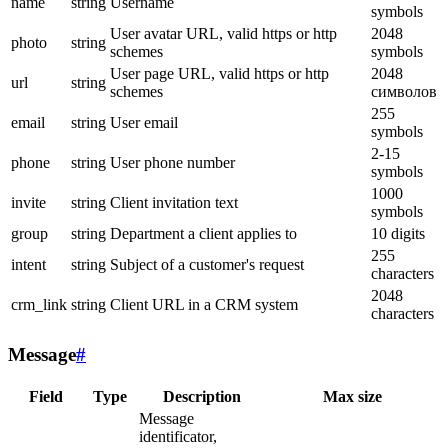
name
string
Username
symbols
User avatar URL, valid https or http
2048
photo
string
schemes
symbols
User page URL, valid https or http
2048
url
string
schemes
символов
255
email
string
User email
symbols
2-15
phone
string
User phone number
symbols
1000
invite
string
Client invitation text
symbols
group
string
Department a client applies to
10 digits
255
intent
string
Subject of a customer's request
characters
2048
crm_link
string
Client URL in a CRM system
characters
Message
#
Field
Type
Description
Max size
Message
identificator,