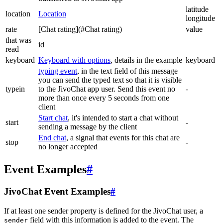
latitude
location
Location
longitude
rate
[Chat rating](#Chat rating)
value
that was
id
read
keyboard
Keyboard with options
, details in the example
keyboard
typing event
, in the text field of this message
you can send the typed text so that it is visible
typein
to the JivoChat app user. Send this event no
-
more than once every 5 seconds from one
client
Start chat
, it's intended to start a chat without
start
-
sending a message by the client
End chat
, a signal that events for this chat are
stop
-
no longer accepted
Event Examples
#
JivoChat Event Examples
#
If at least one sender property is defined for the JivoChat user, a
field with this information is added to the event. The
sender