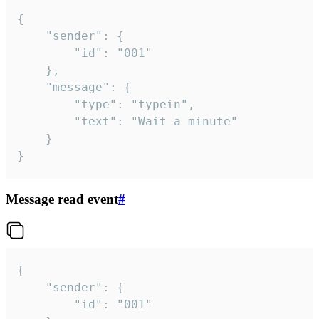
{

	"sender": {

		"id": "001"

	},

	"message": {

		"type": "typein",

		"text": "Wait a minute"

	}

}
Message read event
#
{

	"sender": {

		"id": "001"
