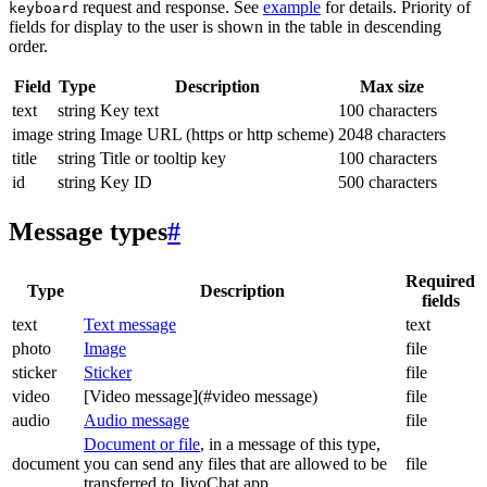
request and response. See
example
for details. Priority of
keyboard
fields for display to the user is shown in the table in descending
order.
Field
Type
Description
Max size
text
string
Key text
100 characters
image
string
Image URL (https or http scheme)
2048 characters
title
string
Title or tooltip key
100 characters
id
string
Key ID
500 characters
Message types
#
Required
Type
Description
fields
text
Text message
text
photo
Image
file
sticker
Sticker
file
video
[Video message](#video message)
file
audio
Audio message
file
Document or file
, in a message of this type,
document
you can send any files that are allowed to be
file
transferred to JivoChat app