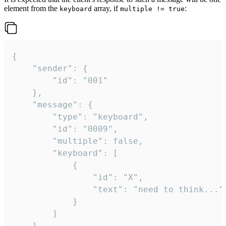
element from the
array, if
:
keyboard
multiple != true
{

	"sender": {

		"id": "001"

	},

	"message": {

		"type": "keyboard",

		"id": "0009",

		"multiple": false,

		"keyboard": [

			{

				"id": "X",

				"text": "need to think..."

			}

		]

	}
