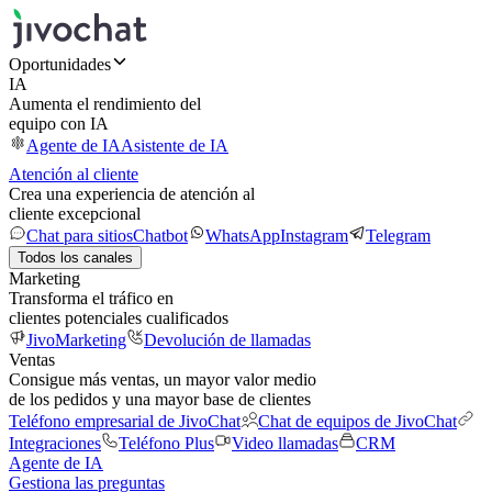
Oportunidades
IA
Aumenta el rendimiento del
equipo con IA
Agente de IA
Asistente de IA
Atención al cliente
Crea una experiencia de atención al
cliente excepcional
Chat para sitios
Chatbot
WhatsApp
Instagram
Telegram
Todos los canales
Marketing
Transforma el tráfico en
clientes potenciales cualificados
JivoMarketing
Devolución de llamadas
Ventas
Consigue más ventas, un mayor valor medio
de los pedidos y una mayor base de clientes
Teléfono empresarial de JivoChat
Chat de equipos de JivoChat
Integraciones
Teléfono Plus
Video llamadas
CRM
Agente de IA
Gestiona las preguntas