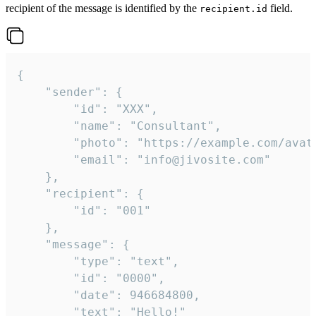
recipient of the message is identified by the
field.
recipient.id
{

	"sender": {

		"id": "XXX",

		"name": "Consultant",

		"photo": "https://example.com/avatar.png",

		"email": "info@jivosite.com"

	},

	"recipient": {

		"id": "001"

	},

	"message": {

		"type": "text",

		"id": "0000",

		"date": 946684800,

		"text": "Hello!"
