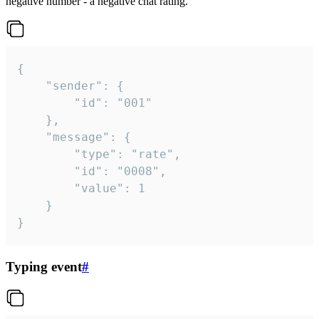
negative number - a negative chat rating.
{

	"sender": {

		"id": "001"

	},

	"message": {

		"type": "rate",

		"id": "0008",

		"value": 1

	}

}
Typing event
#