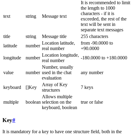
It is recommended to limit
the length to 1000
characters - if it is
text
string
Message text
exceeded, the rest of the
text will be sent in
separate text messages
title
string
Message title
255 characters
Location latitude,
from -90.0000 to
latitude
number
real number
+90.0000
Location longitude,
longitude
number
-180.0000 to +180.0000
real number
Number, usually
value
number
used in the chat
any number
evaluation
Array of Key
keyboard
[]Key
7 keys
structures
Allows multiple
multiple
boolean
selection on the
true or false
keyboard, boolean
Key
#
It is mandatory for a key to have one structure field, both in the