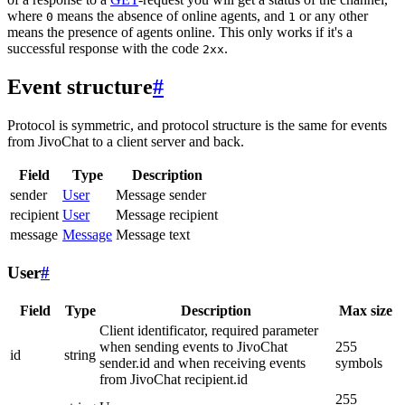
where
means the absence of online agents, and
or any other
0
1
means the presence of agents online. This only works if it's a
successful response with the code
.
2xx
Event structure
#
Protocol is symmetric, and protocol structure is the same for events
from JivoChat to a client server and back.
Field
Type
Description
sender
User
Message sender
recipient
User
Message recipient
message
Message
Message text
User
#
Field
Type
Description
Max size
Client identificator, required parameter
when sending events to JivoChat
255
id
string
sender.id and when receiving events
symbols
from JivoChat recipient.id
255