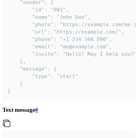
	"sender": {

		"id": "001",

		"name": "John Doe",

		"photo": "https://example.com/me.jpg",

		"url": "https://example.com/",

		"phone": "+1 234 568 890",

		"email": "me@example.com",

		"invite": "Hello! May I help you?"

	},

	"message": {

		"type": "start"

	}

}
Text message
#