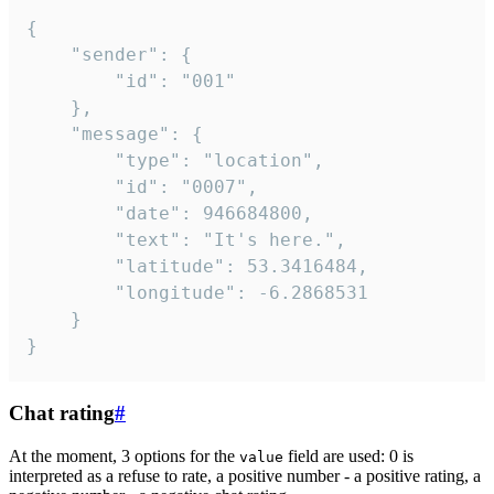
{

	"sender": {

		"id": "001"

	},

	"message": {

		"type": "location",

		"id": "0007",

		"date": 946684800,

		"text": "It's here.",

		"latitude": 53.3416484,

		"longitude": -6.2868531

	}

}
Chat rating
#
At the moment, 3 options for the
field are used: 0 is
value
interpreted as a refuse to rate, a positive number - a positive rating, a