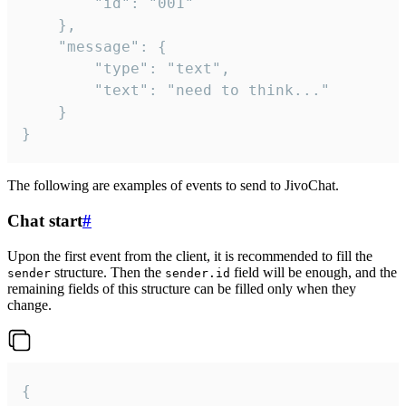
		"id": "001"

	},

	"message": {

		"type": "text",

		"text": "need to think..."

	}

}
The following are examples of events to send to JivoChat.
Chat start
#
Upon the first event from the client, it is recommended to fill the
structure. Then the
field will be enough, and the
sender
sender.id
remaining fields of this structure can be filled only when they
change.
{
