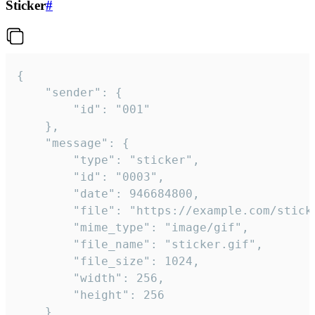
Sticker
#
{

	"sender": {

		"id": "001"

	},

	"message": {

		"type": "sticker",

		"id": "0003",

		"date": 946684800,

		"file": "https://example.com/sticker.gif",

		"mime_type": "image/gif",

		"file_name": "sticker.gif",

		"file_size": 1024,

		"width": 256,

		"height": 256

	}
