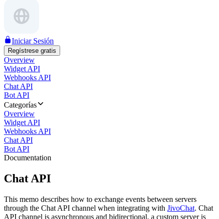
Iniciar Sesión
Regístrese gratis
Overview
Widget API
Webhooks API
Chat API
Bot API
Categorías
Overview
Widget API
Webhooks API
Chat API
Bot API
Documentation
Chat API
This memo describes how to exchange events between servers
through the Chat API channel when integrating with
JivoChat
. Chat
API channel is asynchronous and bidirectional, a custom server is