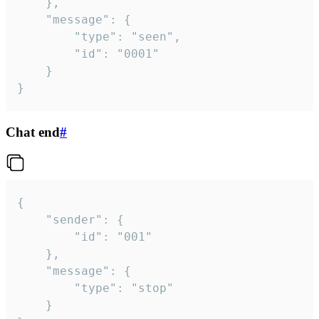
	},

	"message": {

		"type": "seen",

		"id": "0001"

	}

}
Chat end
#
{

	"sender": {

		"id": "001"

	},

	"message": {

		"type": "stop"

	}
