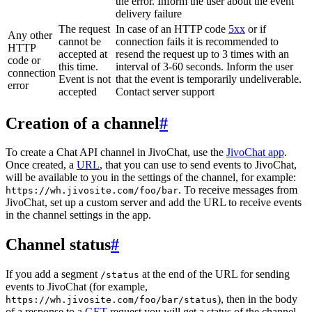
the error. Inform the user about the event
delivery failure
The request
In case of an HTTP code
5xx
or if
Any other
cannot be
connection fails it is recommended to
HTTP
accepted at
resend the request up to 3 times with an
code or
this time.
interval of 3-60 seconds. Inform the user
connection
Event is not
that the event is temporarily undeliverable.
error
accepted
Contact server support
Creation of a channel
#
To create a Chat API channel in JivoChat, use the
JivoChat app
.
Once created, a
URL
, that you can use to send events to JivoChat,
will be available to you in the settings of the channel, for example:
. To receive messages from
https://wh.jivosite.com/foo/bar
JivoChat, set up a custom server and add the URL to receive events
in the channel settings in the app.
Channel status
#
If you add a segment
at the end of the URL for sending
/status
events to JivoChat (for example,
), then in the body
https://wh.jivosite.com/foo/bar/status
of a response to a
GET
-request you will get a status of the channel,