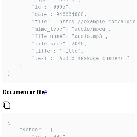
		"id": "0005",

		"date": 946684800,

		"file": "https://example.com/audio.mp3",

		"mime_type": "audio/mpeg",

		"file_name": "audio.mp3",

		"file_size": 2048,

		"title": "Title",

		"text": "Audio message comment."

	}

}
Document or file
#
{

	"sender": {

		"id": "001"
