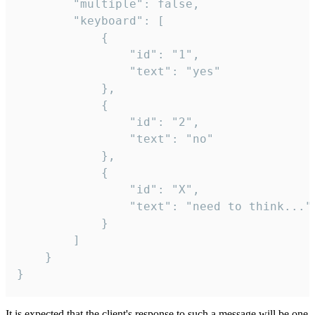
		"multiple": false,

		"keyboard": [

			{

				"id": "1",

				"text": "yes"

			},

			{

				"id": "2",

				"text": "no"

			},

			{

				"id": "X",

				"text": "need to think..."

			}

		]

	}

}
It is expected that the client's response to such a message will be one