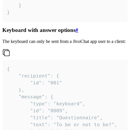
	}

}
Keyboard with answer options
#
The keyboard can only be sent from a JivoChat app user to a client:
{

	"recipient": {

		"id": "001"

	},

	"message": {

		"type": "keyboard",

		"id": "0009",

		"title": "Questionnaire",

		"text": "To be or not to be?",
