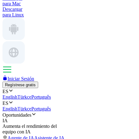
para Mac
Descargar
para Linux
Iniciar Sesión
Regístrese gratis
ES
English
Türkçe
Português
ES
English
Türkçe
Português
Oportunidades
IA
Aumenta el rendimiento del
equipo con IA
Agente de IA
Asistente de IA