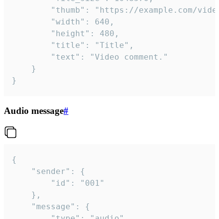
		"thumb": "https://example.com/video_thumb.png",

		"width": 640,

		"height": 480,

		"title": "Title",

		"text": "Video comment."

	}

}
Audio message
#
{

	"sender": {

		"id": "001"

	},

	"message": {

		"type": "audio",
