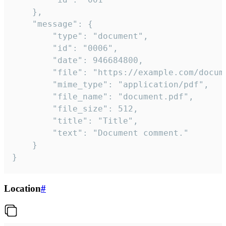
	},

	"message": {

		"type": "document",

		"id": "0006",

		"date": 946684800,

		"file": "https://example.com/document.pdf",

		"mime_type": "application/pdf",

		"file_name": "document.pdf",

		"file_size": 512,

		"title": "Title",

		"text": "Document comment."

	}

}
Location
#