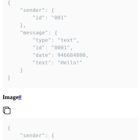
{

	"sender": {

		"id": "001"

	},

	"message": {

		"type": "text",

		"id": "0001",

		"date": 946684800,

		"text": "Hello!"

	}

}
Image
#
{

	"sender": {
