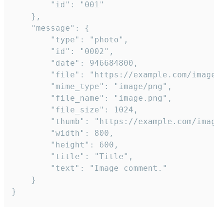
		"id": "001"

	},

	"message": {

		"type": "photo",

		"id": "0002",

		"date": 946684800,

		"file": "https://example.com/image.png",

		"mime_type": "image/png",

		"file_name": "image.png",

		"file_size": 1024,

		"thumb": "https://example.com/image_thumb.png",

		"width": 800,

		"height": 600,

		"title": "Title",

		"text": "Image comment."

	}

}