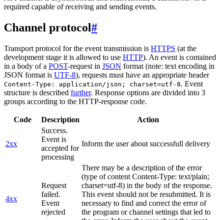
required capable of receiving and sending events.
Channel protocol
#
Transport protocol for the event transmission is
HTTPS
(at the
development stage it is allowed to use
HTTP
). An event is contained
in a body of a
POST
-request in
JSON
format (note: text encoding in
JSON format is
UTF-8
), requests must have an appropriate header
. Event
Content-Type: application/json; charset=utf-8
structure is described
further
. Response options are divided into 3
groups according to the HTTP-response code.
Code
Description
Action
Success.
Event is
2xx
Inform the user about successfull delivery
accepted for
processing
There may be a description of the error
(type of content Content-Type: text/plain;
Request
charset=utf-8) in the body of the response.
failed.
This event should not be resubmitted. It is
4xx
Event
necessary to find and correct the error of
rejected
the program or channel settings that led to