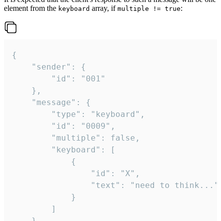
element from the
array, if
:
keyboard
multiple != true
{

	"sender": {

		"id": "001"

	},

	"message": {

		"type": "keyboard",

		"id": "0009",

		"multiple": false,

		"keyboard": [

			{

				"id": "X",

				"text": "need to think..."

			}

		]

	}
