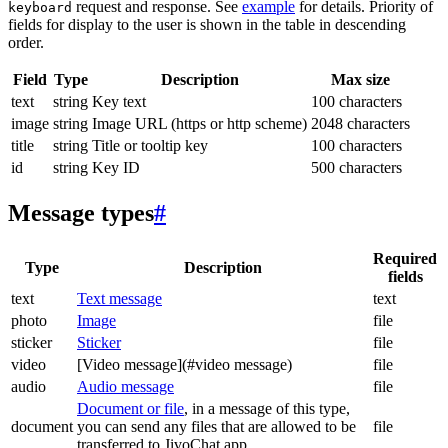
request and response. See
example
for details. Priority of
keyboard
fields for display to the user is shown in the table in descending
order.
Field
Type
Description
Max size
text
string
Key text
100 characters
image
string
Image URL (https or http scheme)
2048 characters
title
string
Title or tooltip key
100 characters
id
string
Key ID
500 characters
Message types
#
Required
Type
Description
fields
text
Text message
text
photo
Image
file
sticker
Sticker
file
video
[Video message](#video message)
file
audio
Audio message
file
Document or file
, in a message of this type,
document
you can send any files that are allowed to be
file
transferred to JivoChat app