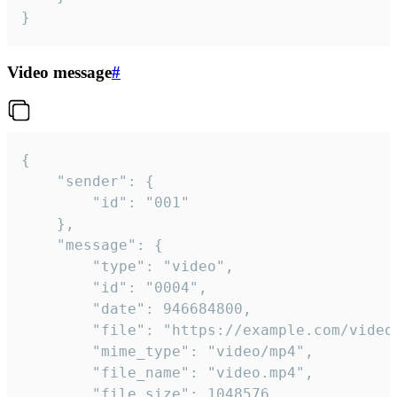
}
Video message
#
{

	"sender": {

		"id": "001"

	},

	"message": {

		"type": "video",

		"id": "0004",

		"date": 946684800,

		"file": "https://example.com/video.mp4",

		"mime_type": "video/mp4",

		"file_name": "video.mp4",

		"file_size": 1048576,
