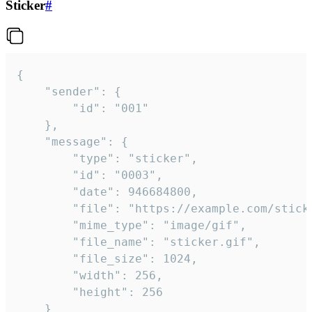
Sticker
#
{

	"sender": {

		"id": "001"

	},

	"message": {

		"type": "sticker",

		"id": "0003",

		"date": 946684800,

		"file": "https://example.com/sticker.gif",

		"mime_type": "image/gif",

		"file_name": "sticker.gif",

		"file_size": 1024,

		"width": 256,

		"height": 256

	}
