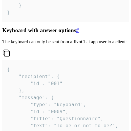
	}

}
Keyboard with answer options
#
The keyboard can only be sent from a JivoChat app user to a client:
{

	"recipient": {

		"id": "001"

	},

	"message": {

		"type": "keyboard",

		"id": "0009",

		"title": "Questionnaire",

		"text": "To be or not to be?",
