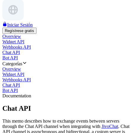
Iniciar Sesión
Regístrese gratis
Overview
Widget API
Webhooks API
Chat API
Bot API
Categorías
Overview
Widget API
Webhooks API
Chat API
Bot API
Documentation
Chat API
This memo describes how to exchange events between servers
through the Chat API channel when integrating with
JivoChat
. Chat
API channel is asynchronous and bidirectional, a custom server is