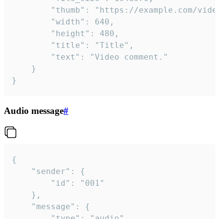
		"thumb": "https://example.com/video_thumb.png",

		"width": 640,

		"height": 480,

		"title": "Title",

		"text": "Video comment."

	}

}
Audio message
#
{

	"sender": {

		"id": "001"

	},

	"message": {

		"type": "audio",
