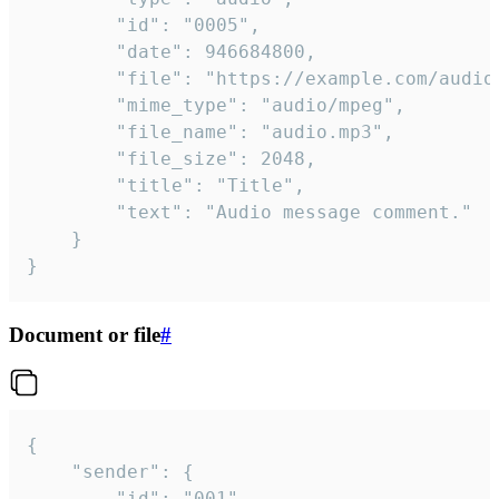
		"id": "0005",

		"date": 946684800,

		"file": "https://example.com/audio.mp3",

		"mime_type": "audio/mpeg",

		"file_name": "audio.mp3",

		"file_size": 2048,

		"title": "Title",

		"text": "Audio message comment."

	}

}
Document or file
#
{

	"sender": {

		"id": "001"
