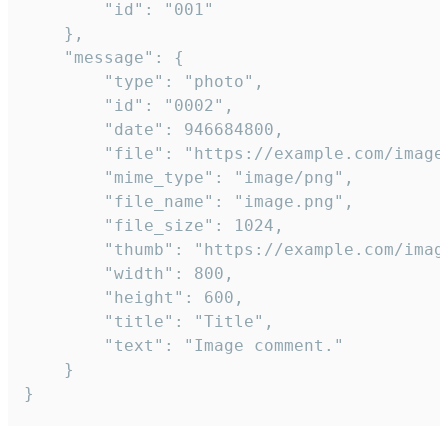
		"id": "001"

	},

	"message": {

		"type": "photo",

		"id": "0002",

		"date": 946684800,

		"file": "https://example.com/image.png",

		"mime_type": "image/png",

		"file_name": "image.png",

		"file_size": 1024,

		"thumb": "https://example.com/image_thumb.png",

		"width": 800,

		"height": 600,

		"title": "Title",

		"text": "Image comment."

	}

}