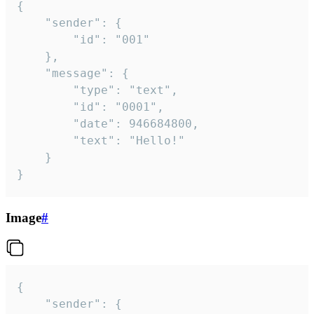
{

	"sender": {

		"id": "001"

	},

	"message": {

		"type": "text",

		"id": "0001",

		"date": 946684800,

		"text": "Hello!"

	}

}
Image
#
{

	"sender": {
