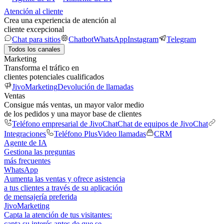
Atención al cliente
Crea una experiencia de atención al
cliente excepcional
Chat para sitios
Chatbot
WhatsApp
Instagram
Telegram
Todos los canales
Marketing
Transforma el tráfico en
clientes potenciales cualificados
JivoMarketing
Devolución de llamadas
Ventas
Consigue más ventas, un mayor valor medio
de los pedidos y una mayor base de clientes
Teléfono empresarial de JivoChat
Chat de equipos de JivoChat
Integraciones
Teléfono Plus
Video llamadas
CRM
Agente de IA
Gestiona las preguntas
más frecuentes
WhatsApp
Aumenta las ventas y ofrece asistencia
a tus clientes a través de su aplicación
de mensajería preferida
JivoMarketing
Capta la atención de tus visitantes:
capta su interés antes de que se