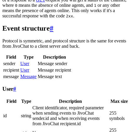
where
means the absence of online agents, and
or any other
0
1
means the presence of agents online. This only works if it's a
successful response with the code
.
2xx
Event structure
#
Protocol is symmetric, and protocol structure is the same for events
from JivoChat to a client server and back.
Field
Type
Description
sender
User
Message sender
recipient
User
Message recipient
message
Message
Message text
User
#
Field
Type
Description
Max size
Client identificator, required parameter
when sending events to JivoChat
255
id
string
sender.id and when receiving events
symbols
from JivoChat recipient.id
255