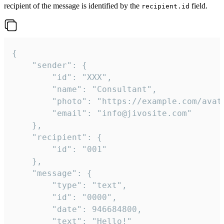
recipient of the message is identified by the
field.
recipient.id
{

	"sender": {

		"id": "XXX",

		"name": "Consultant",

		"photo": "https://example.com/avatar.png",

		"email": "info@jivosite.com"

	},

	"recipient": {

		"id": "001"

	},

	"message": {

		"type": "text",

		"id": "0000",

		"date": 946684800,

		"text": "Hello!"
