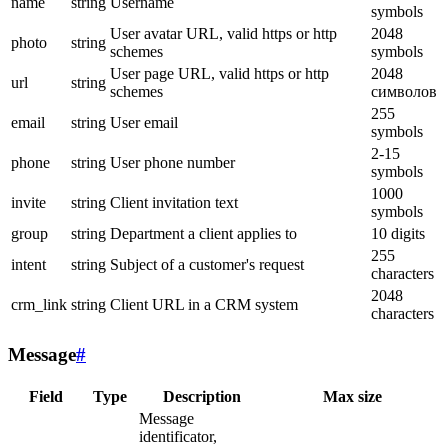
name
string
Username
symbols
User avatar URL, valid https or http
2048
photo
string
schemes
symbols
User page URL, valid https or http
2048
url
string
schemes
символов
255
email
string
User email
symbols
2-15
phone
string
User phone number
symbols
1000
invite
string
Client invitation text
symbols
group
string
Department a client applies to
10 digits
255
intent
string
Subject of a customer's request
characters
2048
crm_link
string
Client URL in a CRM system
characters
Message
#
Field
Type
Description
Max size
Message
identificator,