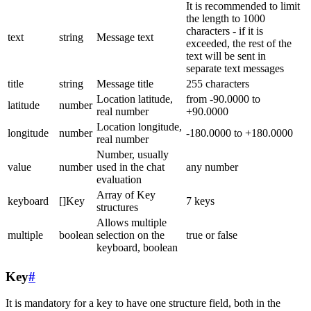
It is recommended to limit
the length to 1000
characters - if it is
text
string
Message text
exceeded, the rest of the
text will be sent in
separate text messages
title
string
Message title
255 characters
Location latitude,
from -90.0000 to
latitude
number
real number
+90.0000
Location longitude,
longitude
number
-180.0000 to +180.0000
real number
Number, usually
value
number
used in the chat
any number
evaluation
Array of Key
keyboard
[]Key
7 keys
structures
Allows multiple
multiple
boolean
selection on the
true or false
keyboard, boolean
Key
#
It is mandatory for a key to have one structure field, both in the