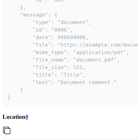
	},

	"message": {

		"type": "document",

		"id": "0006",

		"date": 946684800,

		"file": "https://example.com/document.pdf",

		"mime_type": "application/pdf",

		"file_name": "document.pdf",

		"file_size": 512,

		"title": "Title",

		"text": "Document comment."

	}

}
Location
#