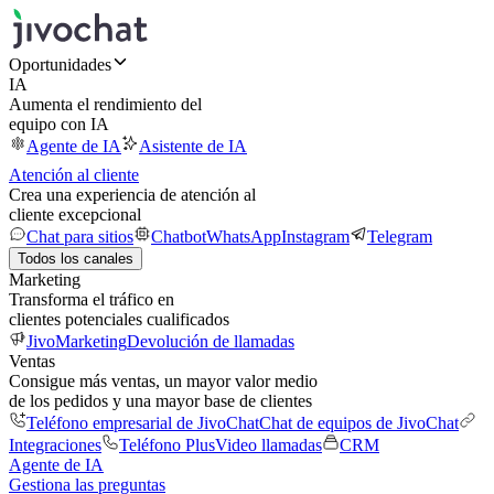
Oportunidades
IA
Aumenta el rendimiento del
equipo con IA
Agente de IA
Asistente de IA
Atención al cliente
Crea una experiencia de atención al
cliente excepcional
Chat para sitios
Chatbot
WhatsApp
Instagram
Telegram
Todos los canales
Marketing
Transforma el tráfico en
clientes potenciales cualificados
JivoMarketing
Devolución de llamadas
Ventas
Consigue más ventas, un mayor valor medio
de los pedidos y una mayor base de clientes
Teléfono empresarial de JivoChat
Chat de equipos de JivoChat
Integraciones
Teléfono Plus
Video llamadas
CRM
Agente de IA
Gestiona las preguntas