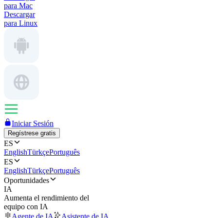
para Mac
Descargar
para Linux
Iniciar Sesión
Regístrese gratis
ES
English
Türkçe
Português
ES
English
Türkçe
Português
Oportunidades
IA
Aumenta el rendimiento del
equipo con IA
Agente de IA
Asistente de IA