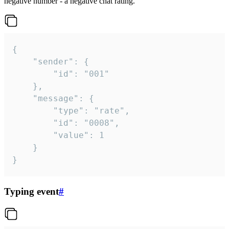
negative number - a negative chat rating.
{

	"sender": {

		"id": "001"

	},

	"message": {

		"type": "rate",

		"id": "0008",

		"value": 1

	}

}
Typing event
#