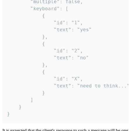
		"multiple": false,

		"keyboard": [

			{

				"id": "1",

				"text": "yes"

			},

			{

				"id": "2",

				"text": "no"

			},

			{

				"id": "X",

				"text": "need to think..."

			}

		]

	}

}
It is expected that the client's response to such a message will be one