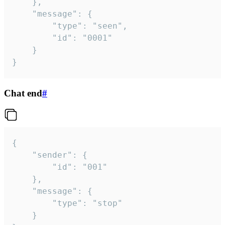
	},

	"message": {

		"type": "seen",

		"id": "0001"

	}

}
Chat end
#
{

	"sender": {

		"id": "001"

	},

	"message": {

		"type": "stop"

	}
