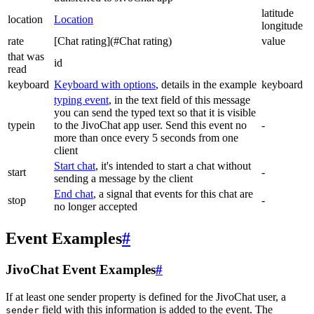
latitude
location
Location
longitude
rate
[Chat rating](#Chat rating)
value
that was
id
read
keyboard
Keyboard with options
, details in the example
keyboard
typing event
, in the text field of this message
you can send the typed text so that it is visible
typein
to the JivoChat app user. Send this event no
-
more than once every 5 seconds from one
client
Start chat
, it's intended to start a chat without
start
-
sending a message by the client
End chat
, a signal that events for this chat are
stop
-
no longer accepted
Event Examples
#
JivoChat Event Examples
#
If at least one sender property is defined for the JivoChat user, a
field with this information is added to the event. The
sender