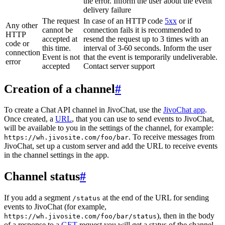
the error. Inform the user about the event
delivery failure
The request
In case of an HTTP code
5xx
or if
Any other
cannot be
connection fails it is recommended to
HTTP
accepted at
resend the request up to 3 times with an
code or
this time.
interval of 3-60 seconds. Inform the user
connection
Event is not
that the event is temporarily undeliverable.
error
accepted
Contact server support
Creation of a channel
#
To create a Chat API channel in JivoChat, use the
JivoChat app
.
Once created, a
URL
, that you can use to send events to JivoChat,
will be available to you in the settings of the channel, for example:
. To receive messages from
https://wh.jivosite.com/foo/bar
JivoChat, set up a custom server and add the URL to receive events
in the channel settings in the app.
Channel status
#
If you add a segment
at the end of the URL for sending
/status
events to JivoChat (for example,
), then in the body
https://wh.jivosite.com/foo/bar/status
of a response to a
GET
-request you will get a status of the channel,