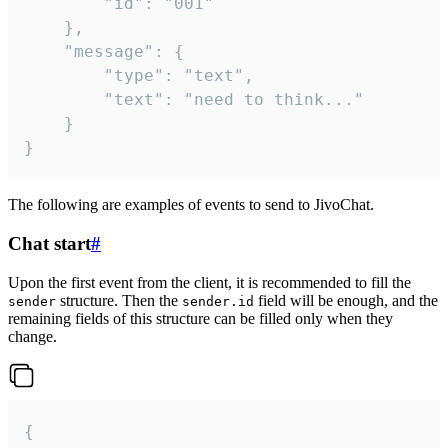
		"id": "001"

	},

	"message": {

		"type": "text",

		"text": "need to think..."

	}

}
The following are examples of events to send to JivoChat.
Chat start
#
Upon the first event from the client, it is recommended to fill the
structure. Then the
field will be enough, and the
sender
sender.id
remaining fields of this structure can be filled only when they
change.
{
