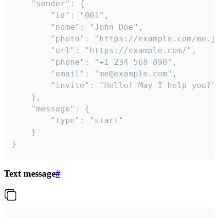
	"sender": {

		"id": "001",

		"name": "John Doe",

		"photo": "https://example.com/me.jpg",

		"url": "https://example.com/",

		"phone": "+1 234 568 890",

		"email": "me@example.com",

		"invite": "Hello! May I help you?"

	},

	"message": {

		"type": "start"

	}

}
Text message
#