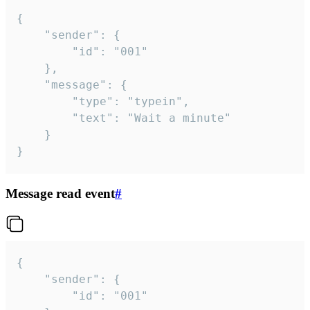
{

	"sender": {

		"id": "001"

	},

	"message": {

		"type": "typein",

		"text": "Wait a minute"

	}

}
Message read event
#
{

	"sender": {

		"id": "001"
