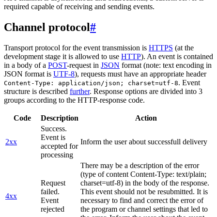
required capable of receiving and sending events.
Channel protocol
#
Transport protocol for the event transmission is
HTTPS
(at the
development stage it is allowed to use
HTTP
). An event is contained
in a body of a
POST
-request in
JSON
format (note: text encoding in
JSON format is
UTF-8
), requests must have an appropriate header
. Event
Content-Type: application/json; charset=utf-8
structure is described
further
. Response options are divided into 3
groups according to the HTTP-response code.
Code
Description
Action
Success.
Event is
2xx
Inform the user about successfull delivery
accepted for
processing
There may be a description of the error
(type of content Content-Type: text/plain;
Request
charset=utf-8) in the body of the response.
failed.
This event should not be resubmitted. It is
4xx
Event
necessary to find and correct the error of
rejected
the program or channel settings that led to