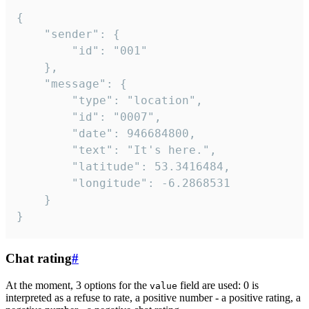
{

	"sender": {

		"id": "001"

	},

	"message": {

		"type": "location",

		"id": "0007",

		"date": 946684800,

		"text": "It's here.",

		"latitude": 53.3416484,

		"longitude": -6.2868531

	}

}
Chat rating
#
At the moment, 3 options for the
field are used: 0 is
value
interpreted as a refuse to rate, a positive number - a positive rating, a