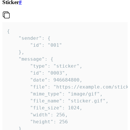
Sticker
#
{

	"sender": {

		"id": "001"

	},

	"message": {

		"type": "sticker",

		"id": "0003",

		"date": 946684800,

		"file": "https://example.com/sticker.gif",

		"mime_type": "image/gif",

		"file_name": "sticker.gif",

		"file_size": 1024,

		"width": 256,

		"height": 256

	}
