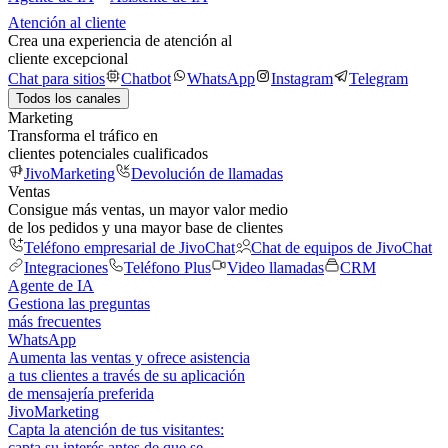
Atención al cliente
Crea una experiencia de atención al
cliente excepcional
Chat para sitios
Chatbot
WhatsApp
Instagram
Telegram
Todos los canales
Marketing
Transforma el tráfico en
clientes potenciales cualificados
JivoMarketing
Devolución de llamadas
Ventas
Consigue más ventas, un mayor valor medio
de los pedidos y una mayor base de clientes
Teléfono empresarial de JivoChat
Chat de equipos de JivoChat
Integraciones
Teléfono Plus
Video llamadas
CRM
Agente de IA
Gestiona las preguntas
más frecuentes
WhatsApp
Aumenta las ventas y ofrece asistencia
a tus clientes a través de su aplicación
de mensajería preferida
JivoMarketing
Capta la atención de tus visitantes:
capta su interés antes de que se