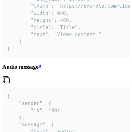
		"thumb": "https://example.com/video_thumb.png",

		"width": 640,

		"height": 480,

		"title": "Title",

		"text": "Video comment."

	}

}
Audio message
#
{

	"sender": {

		"id": "001"

	},

	"message": {

		"type": "audio",
