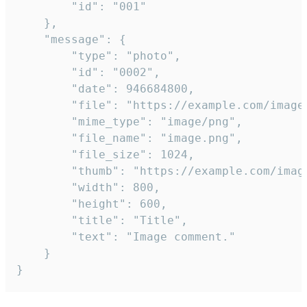
		"id": "001"

	},

	"message": {

		"type": "photo",

		"id": "0002",

		"date": 946684800,

		"file": "https://example.com/image.png",

		"mime_type": "image/png",

		"file_name": "image.png",

		"file_size": 1024,

		"thumb": "https://example.com/image_thumb.png",

		"width": 800,

		"height": 600,

		"title": "Title",

		"text": "Image comment."

	}

}