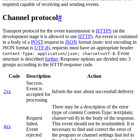
required capable of receiving and sending events.
Channel protocol
#
Transport protocol for the event transmission is
HTTPS
(at the
development stage it is allowed to use
HTTP
). An event is contained
in a body of a
POST
-request in
JSON
format (note: text encoding in
JSON format is
UTF-8
), requests must have an appropriate header
. Event
Content-Type: application/json; charset=utf-8
structure is described
further
. Response options are divided into 3
groups according to the HTTP-response code.
Code
Description
Action
Success.
Event is
2xx
Inform the user about successfull delivery
accepted for
processing
There may be a description of the error
(type of content Content-Type: text/plain;
Request
charset=utf-8) in the body of the response.
failed.
This event should not be resubmitted. It is
4xx
Event
necessary to find and correct the error of
rejected
the program or channel settings that led to