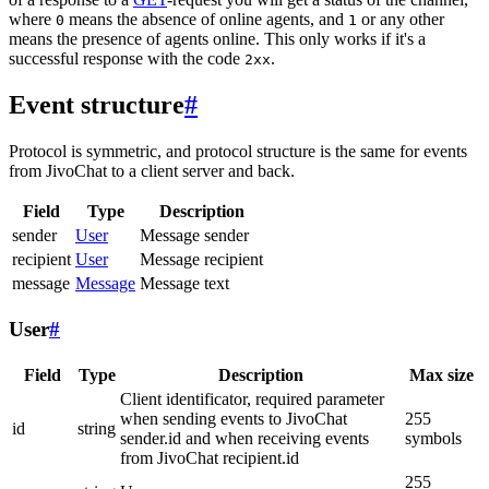
where
means the absence of online agents, and
or any other
0
1
means the presence of agents online. This only works if it's a
successful response with the code
.
2xx
Event structure
#
Protocol is symmetric, and protocol structure is the same for events
from JivoChat to a client server and back.
Field
Type
Description
sender
User
Message sender
recipient
User
Message recipient
message
Message
Message text
User
#
Field
Type
Description
Max size
Client identificator, required parameter
when sending events to JivoChat
255
id
string
sender.id and when receiving events
symbols
from JivoChat recipient.id
255