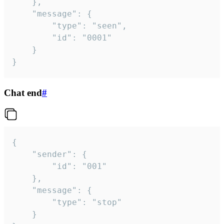
	},

	"message": {

		"type": "seen",

		"id": "0001"

	}

}
Chat end
#
{

	"sender": {

		"id": "001"

	},

	"message": {

		"type": "stop"

	}
