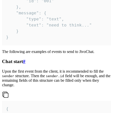
		"id": "001"

	},

	"message": {

		"type": "text",

		"text": "need to think..."

	}

}
The following are examples of events to send to JivoChat.
Chat start
#
Upon the first event from the client, it is recommended to fill the
structure. Then the
field will be enough, and the
sender
sender.id
remaining fields of this structure can be filled only when they
change.
{
