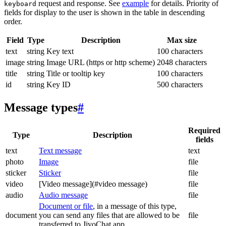
request and response. See
example
for details. Priority of
keyboard
fields for display to the user is shown in the table in descending
order.
Field
Type
Description
Max size
text
string
Key text
100 characters
image
string
Image URL (https or http scheme)
2048 characters
title
string
Title or tooltip key
100 characters
id
string
Key ID
500 characters
Message types
#
Required
Type
Description
fields
text
Text message
text
photo
Image
file
sticker
Sticker
file
video
[Video message](#video message)
file
audio
Audio message
file
Document or file
, in a message of this type,
document
you can send any files that are allowed to be
file
transferred to JivoChat app