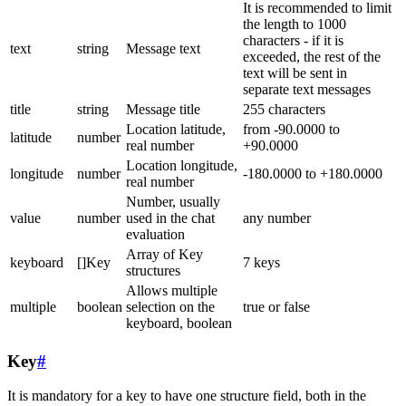
It is recommended to limit
the length to 1000
characters - if it is
text
string
Message text
exceeded, the rest of the
text will be sent in
separate text messages
title
string
Message title
255 characters
Location latitude,
from -90.0000 to
latitude
number
real number
+90.0000
Location longitude,
longitude
number
-180.0000 to +180.0000
real number
Number, usually
value
number
used in the chat
any number
evaluation
Array of Key
keyboard
[]Key
7 keys
structures
Allows multiple
multiple
boolean
selection on the
true or false
keyboard, boolean
Key
#
It is mandatory for a key to have one structure field, both in the