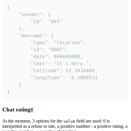
{

	"sender": {

		"id": "001"

	},

	"message": {

		"type": "location",

		"id": "0007",

		"date": 946684800,

		"text": "It's here.",

		"latitude": 53.3416484,

		"longitude": -6.2868531

	}

}
Chat rating
#
At the moment, 3 options for the
field are used: 0 is
value
interpreted as a refuse to rate, a positive number - a positive rating, a