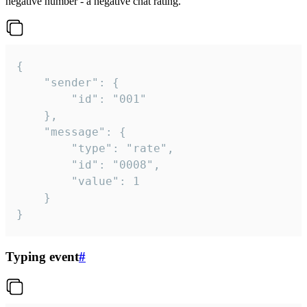
negative number - a negative chat rating.
{

	"sender": {

		"id": "001"

	},

	"message": {

		"type": "rate",

		"id": "0008",

		"value": 1

	}

}
Typing event
#