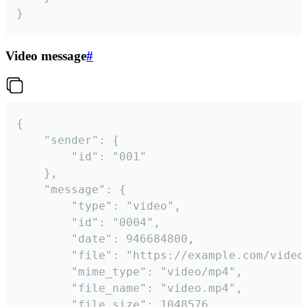
}
Video message
#
{

	"sender": {

		"id": "001"

	},

	"message": {

		"type": "video",

		"id": "0004",

		"date": 946684800,

		"file": "https://example.com/video.mp4",

		"mime_type": "video/mp4",

		"file_name": "video.mp4",

		"file_size": 1048576,
