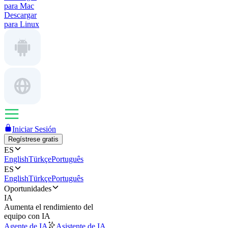
para Mac
Descargar
para Linux
Iniciar Sesión
Regístrese gratis
ES
English
Türkçe
Português
ES
English
Türkçe
Português
Oportunidades
IA
Aumenta el rendimiento del
equipo con IA
Agente de IA
Asistente de IA