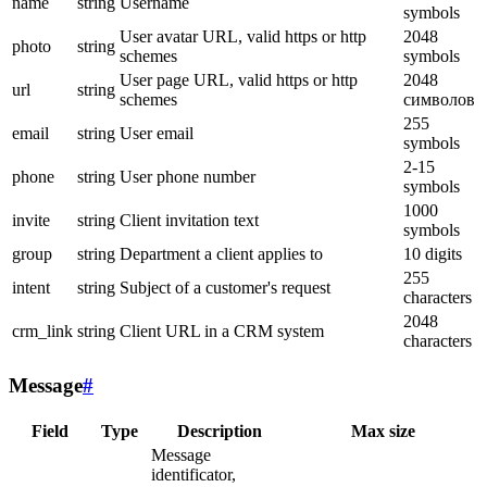
name
string
Username
symbols
User avatar URL, valid https or http
2048
photo
string
schemes
symbols
User page URL, valid https or http
2048
url
string
schemes
символов
255
email
string
User email
symbols
2-15
phone
string
User phone number
symbols
1000
invite
string
Client invitation text
symbols
group
string
Department a client applies to
10 digits
255
intent
string
Subject of a customer's request
characters
2048
crm_link
string
Client URL in a CRM system
characters
Message
#
Field
Type
Description
Max size
Message
identificator,