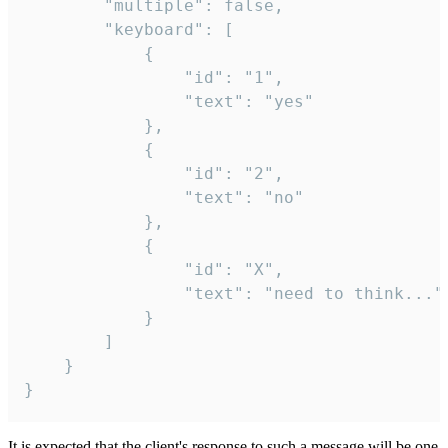
		"multiple": false,

		"keyboard": [

			{

				"id": "1",

				"text": "yes"

			},

			{

				"id": "2",

				"text": "no"

			},

			{

				"id": "X",

				"text": "need to think..."

			}

		]

	}

}
It is expected that the client's response to such a message will be one