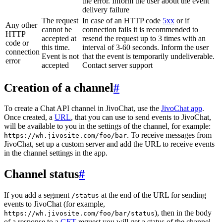
the error. Inform the user about the event
delivery failure
The request
In case of an HTTP code
5xx
or if
Any other
cannot be
connection fails it is recommended to
HTTP
accepted at
resend the request up to 3 times with an
code or
this time.
interval of 3-60 seconds. Inform the user
connection
Event is not
that the event is temporarily undeliverable.
error
accepted
Contact server support
Creation of a channel
#
To create a Chat API channel in JivoChat, use the
JivoChat app
.
Once created, a
URL
, that you can use to send events to JivoChat,
will be available to you in the settings of the channel, for example:
. To receive messages from
https://wh.jivosite.com/foo/bar
JivoChat, set up a custom server and add the URL to receive events
in the channel settings in the app.
Channel status
#
If you add a segment
at the end of the URL for sending
/status
events to JivoChat (for example,
), then in the body
https://wh.jivosite.com/foo/bar/status
of a response to a
GET
-request you will get a status of the channel,