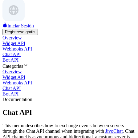
Iniciar Sesión
Regístrese gratis
Overview
Widget API
Webhooks API
Chat API
Bot API
Categorías
Overview
Widget API
Webhooks API
Chat API
Bot API
Documentation
Chat API
This memo describes how to exchange events between servers
through the Chat API channel when integrating with
JivoChat
. Chat
API channel is asynchronous and bidirectional, a custom server is