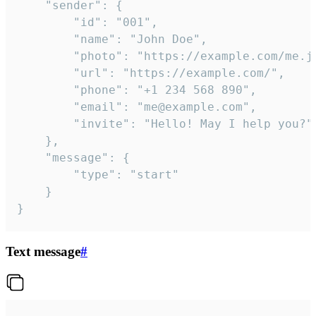
	"sender": {

		"id": "001",

		"name": "John Doe",

		"photo": "https://example.com/me.jpg",

		"url": "https://example.com/",

		"phone": "+1 234 568 890",

		"email": "me@example.com",

		"invite": "Hello! May I help you?"

	},

	"message": {

		"type": "start"

	}

}
Text message
#