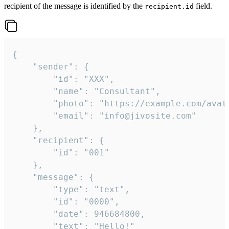
recipient of the message is identified by the
field.
recipient.id
{

	"sender": {

		"id": "XXX",

		"name": "Consultant",

		"photo": "https://example.com/avatar.png",

		"email": "info@jivosite.com"

	},

	"recipient": {

		"id": "001"

	},

	"message": {

		"type": "text",

		"id": "0000",

		"date": 946684800,

		"text": "Hello!"
