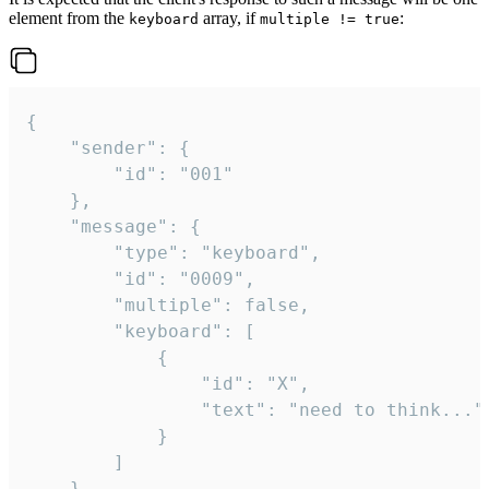
element from the
array, if
:
keyboard
multiple != true
{

	"sender": {

		"id": "001"

	},

	"message": {

		"type": "keyboard",

		"id": "0009",

		"multiple": false,

		"keyboard": [

			{

				"id": "X",

				"text": "need to think..."

			}

		]

	}
