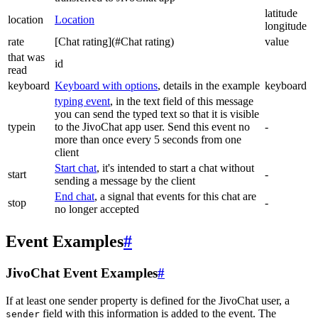
latitude
location
Location
longitude
rate
[Chat rating](#Chat rating)
value
that was
id
read
keyboard
Keyboard with options
, details in the example
keyboard
typing event
, in the text field of this message
you can send the typed text so that it is visible
typein
to the JivoChat app user. Send this event no
-
more than once every 5 seconds from one
client
Start chat
, it's intended to start a chat without
start
-
sending a message by the client
End chat
, a signal that events for this chat are
stop
-
no longer accepted
Event Examples
#
JivoChat Event Examples
#
If at least one sender property is defined for the JivoChat user, a
field with this information is added to the event. The
sender