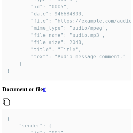
		"id": "0005",

		"date": 946684800,

		"file": "https://example.com/audio.mp3",

		"mime_type": "audio/mpeg",

		"file_name": "audio.mp3",

		"file_size": 2048,

		"title": "Title",

		"text": "Audio message comment."

	}

}
Document or file
#
{

	"sender": {

		"id": "001"
