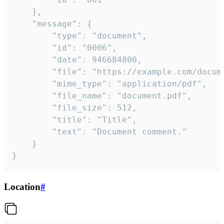
	},

	"message": {

		"type": "document",

		"id": "0006",

		"date": 946684800,

		"file": "https://example.com/document.pdf",

		"mime_type": "application/pdf",

		"file_name": "document.pdf",

		"file_size": 512,

		"title": "Title",

		"text": "Document comment."

	}

}
Location
#