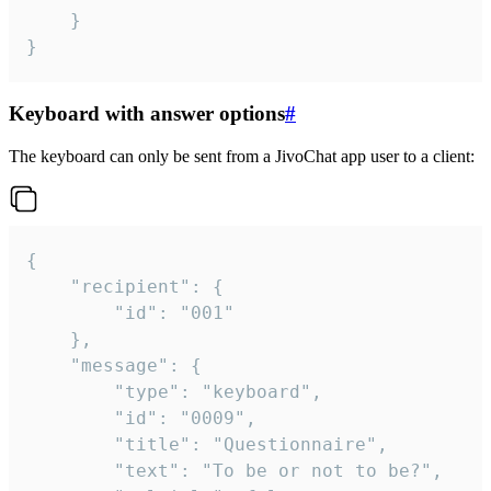
	}

}
Keyboard with answer options
#
The keyboard can only be sent from a JivoChat app user to a client:
{

	"recipient": {

		"id": "001"

	},

	"message": {

		"type": "keyboard",

		"id": "0009",

		"title": "Questionnaire",

		"text": "To be or not to be?",
