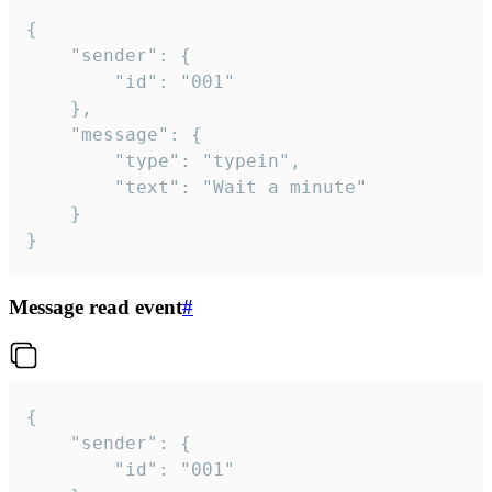
{

	"sender": {

		"id": "001"

	},

	"message": {

		"type": "typein",

		"text": "Wait a minute"

	}

}
Message read event
#
{

	"sender": {

		"id": "001"
