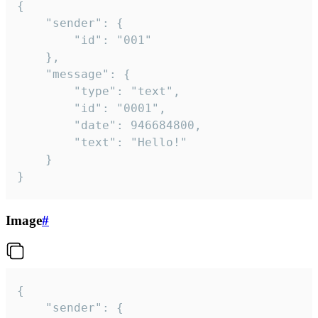
{

	"sender": {

		"id": "001"

	},

	"message": {

		"type": "text",

		"id": "0001",

		"date": 946684800,

		"text": "Hello!"

	}

}
Image
#
{

	"sender": {
