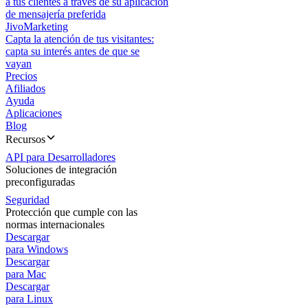
a tus clientes a través de su aplicación
de mensajería preferida
JivoMarketing
Capta la atención de tus visitantes:
capta su interés antes de que se
vayan
Precios
Afiliados
Ayuda
Aplicaciones
Blog
Recursos
API para Desarrolladores
Soluciones de integración
preconfiguradas
Seguridad
Protección que cumple con las
normas internacionales
Descargar
para Windows
Descargar
para Mac
Descargar
para Linux