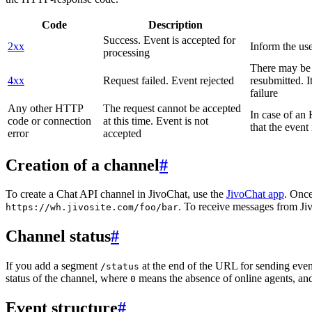
Code
Description
Success. Event is accepted for
2xx
Inform the use
processing
There may be a
4xx
Request failed. Event rejected
resubmitted. I
failure
Any other HTTP
The request cannot be accepted
In case of a
code or connection
at this time. Event is not
that the event
error
accepted
Creation of a channel
#
To create a Chat API channel in JivoChat, use the
JivoChat app
. Once
. To receive messages from Jiv
https://wh.jivosite.com/foo/bar
Channel status
#
If you add a segment
at the end of the URL for sending even
/status
status of the channel, where
means the absence of online agents, a
0
Event structure
#