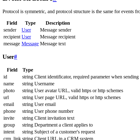
Protocol is symmetric, and protocol structure is the same for events fr
Field
Type
Description
sender
User
Message sender
recipient
User
Message recipient
message
Message
Message text
User
#
Field
Type
id
string
Client identificator, required parameter when sending
name
string
Username
photo
string
User avatar URL, valid https or http schemes
url
string
User page URL, valid https or http schemes
email
string
User email
phone
string
User phone number
invite
string
Client invitation text
group
string
Department a client applies to
intent
string
Subject of a customer's request
crm_link
string
Client URL in a CRM system