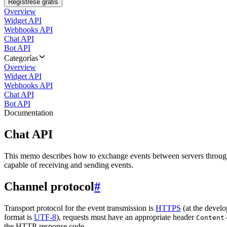
Regístrese gratis
Overview
Widget API
Webhooks API
Chat API
Bot API
Categorías
Overview
Widget API
Webhooks API
Chat API
Bot API
Documentation
Chat API
This memo describes how to exchange events between servers throug
capable of receiving and sending events.
Channel protocol
#
Transport protocol for the event transmission is
HTTPS
(at the develo
format is
UTF-8
), requests must have an appropriate header
Content
the HTTP-response code.