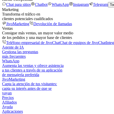
Chat para sitios
Chatbot
WhatsApp
Instagram
Telegram
To
Marketing
Transforma el tráfico en
clientes potenciales cualificados
JivoMarketing
Devolución de llamadas
Ventas
Consigue más ventas, un mayor valor medio
de los pedidos y una mayor base de clientes
Teléfono empresarial de JivoChat
Chat de equipos de JivoChat
Inte
Agente de IA
Gestiona las preguntas
más frecuentes
WhatsApp
Aumenta las ventas y ofrece asistencia
a tus clientes a través de su aplicación
de mensajería preferida
JivoMarketing
Capta la atención de tus visitantes:
capta su interés antes de que se
vayan
Precios
Afiliados
Ayuda
Aplicaciones