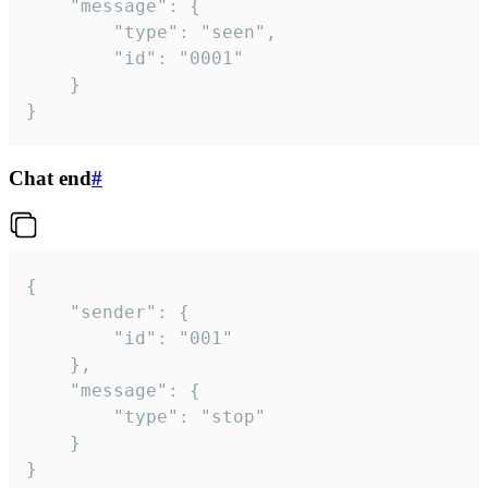
	"message": {

		"type": "seen",

		"id": "0001"

	}

}
Chat end
#
{

	"sender": {

		"id": "001"

	},

	"message": {

		"type": "stop"

	}

}