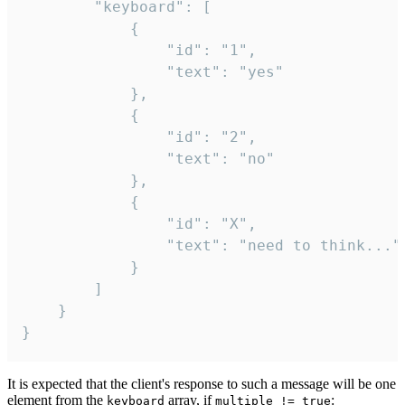
		"keyboard": [

			{

				"id": "1",

				"text": "yes"

			},

			{

				"id": "2",

				"text": "no"

			},

			{

				"id": "X",

				"text": "need to think..."

			}

		]

	}

}
It is expected that the client's response to such a message will be one
element from the
array, if
:
keyboard
multiple != true