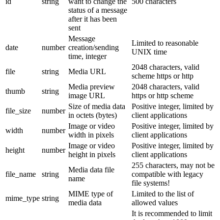
id
string
want to change the
500 characters
status of a message
after it has been
sent
Message
Limited to reasonable
date
number
creation/sending
UNIX time
time, integer
2048 characters, valid
file
string
Media URL
scheme https or http
Media preview
2048 characters, valid
thumb
string
image URL
https or http scheme
Size of media data
Positive integer, limited by
file_size
number
in octets (bytes)
client applications
Image or video
Positive integer, limited by
width
number
width in pixels
client applications
Image or video
Positive integer, limited by
height
number
height in pixels
client applications
255 characters, may not be
Media data file
file_name
string
compatible with legacy
name
file systems!
MIME type of
Limited to the list of
mime_type
string
media data
allowed values
It is recommended to limit