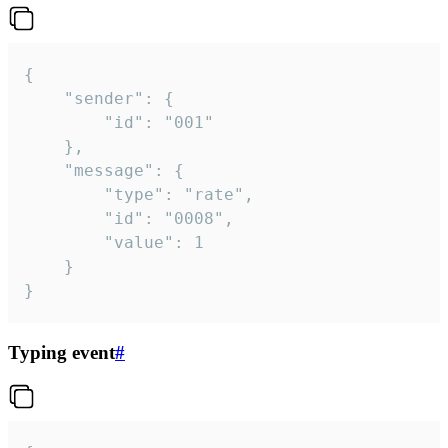
{

	"sender": {

		"id": "001"

	},

	"message": {

		"type": "rate",

		"id": "0008",

		"value": 1

	}

}
Typing event
#