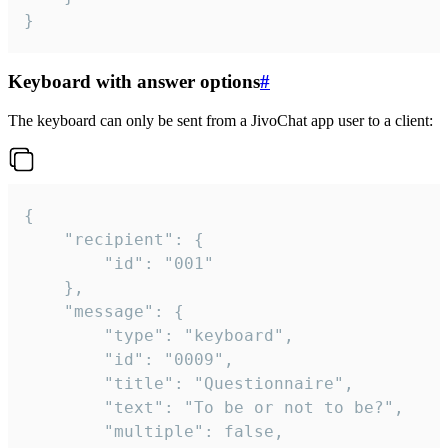
}
Keyboard with answer options
#
The keyboard can only be sent from a JivoChat app user to a client:
{

	"recipient": {

		"id": "001"

	},

	"message": {

		"type": "keyboard",

		"id": "0009",

		"title": "Questionnaire",

		"text": "To be or not to be?",

		"multiple": false,
