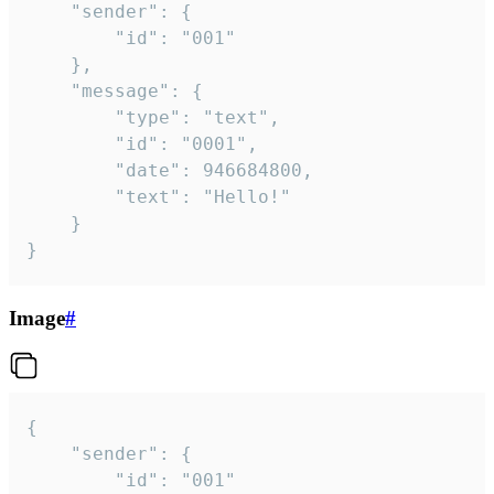
	"sender": {

		"id": "001"

	},

	"message": {

		"type": "text",

		"id": "0001",

		"date": 946684800,

		"text": "Hello!"

	}

}
Image
#
{

	"sender": {

		"id": "001"
