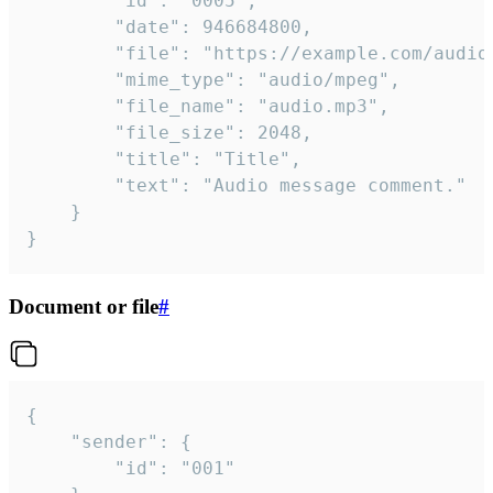
		"id": "0005",

		"date": 946684800,

		"file": "https://example.com/audio.mp3",

		"mime_type": "audio/mpeg",

		"file_name": "audio.mp3",

		"file_size": 2048,

		"title": "Title",

		"text": "Audio message comment."

	}

}
Document or file
#
{

	"sender": {

		"id": "001"
