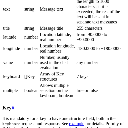
the length to 1000
characters - if it is
text
string
Message text
exceeded, the rest of the
text will be sent in
separate text messages
title
string
Message title
255 characters
Location latitude,
from -90.0000 to
latitude
number
real number
+90.0000
Location longitude,
longitude
number
-180.0000 to +180.0000
real number
Number, usually
value
number
used in the chat
any number
evaluation
Array of Key
keyboard
[]Key
7 keys
structures
Allows multiple
multiple
boolean
selection on the
true or false
keyboard, boolean
Key
#
It is mandatory for a key to have one structure field, both in the
request and response. See
example
for details. Priority of
keyboard