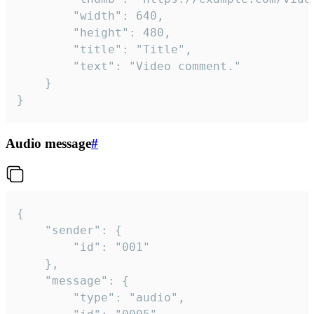
		"width": 640,

		"height": 480,

		"title": "Title",

		"text": "Video comment."

	}

}
Audio message
#
{

	"sender": {

		"id": "001"

	},

	"message": {

		"type": "audio",
