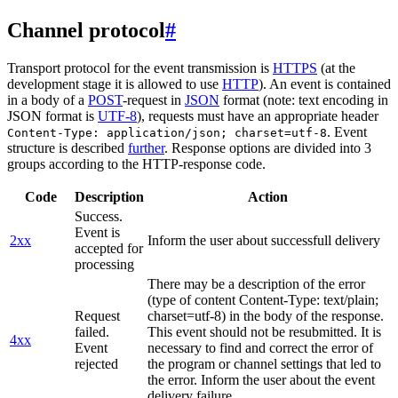
Channel protocol
#
Transport protocol for the event transmission is
HTTPS
(at the
development stage it is allowed to use
HTTP
). An event is contained
in a body of a
POST
-request in
JSON
format (note: text encoding in
JSON format is
UTF-8
), requests must have an appropriate header
. Event
Content-Type: application/json; charset=utf-8
structure is described
further
. Response options are divided into 3
groups according to the HTTP-response code.
Code
Description
Action
Success.
Event is
2xx
Inform the user about successfull delivery
accepted for
processing
There may be a description of the error
(type of content Content-Type: text/plain;
Request
charset=utf-8) in the body of the response.
failed.
This event should not be resubmitted. It is
4xx
Event
necessary to find and correct the error of
rejected
the program or channel settings that led to
the error. Inform the user about the event
delivery failure