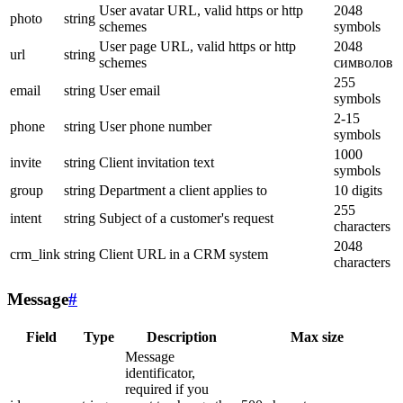
User avatar URL, valid https or http
2048
photo
string
schemes
symbols
User page URL, valid https or http
2048
url
string
schemes
символов
255
email
string
User email
symbols
2-15
phone
string
User phone number
symbols
1000
invite
string
Client invitation text
symbols
group
string
Department a client applies to
10 digits
255
intent
string
Subject of a customer's request
characters
2048
crm_link
string
Client URL in a CRM system
characters
Message
#
Field
Type
Description
Max size
Message
identificator,
required if you