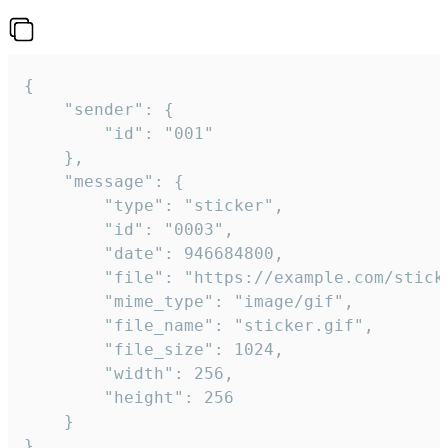
{

	"sender": {

		"id": "001"

	},

	"message": {

		"type": "sticker",

		"id": "0003",

		"date": 946684800,

		"file": "https://example.com/sticker.gif",

		"mime_type": "image/gif",

		"file_name": "sticker.gif",

		"file_size": 1024,

		"width": 256,

		"height": 256

	}

}