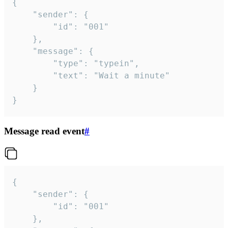
{

	"sender": {

		"id": "001"

	},

	"message": {

		"type": "typein",

		"text": "Wait a minute"

	}

}
Message read event
#
{

	"sender": {

		"id": "001"

	},
