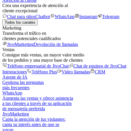
Atención al cliente
Crea una experiencia de atención al
cliente excepcional
Chat para sitios
Chatbot
WhatsApp
Instagram
Telegram
Todos los canales
Marketing
Transforma el tráfico en
clientes potenciales cualificados
JivoMarketing
Devolución de llamadas
Ventas
Consigue más ventas, un mayor valor medio
de los pedidos y una mayor base de clientes
Teléfono empresarial de JivoChat
Chat de equipos de JivoChat
Integraciones
Teléfono Plus
Video llamadas
CRM
Agente de IA
Gestiona las preguntas
más frecuentes
WhatsApp
Aumenta las ventas y ofrece asistencia
a tus clientes a través de su aplicación
de mensajería preferida
JivoMarketing
Capta la atención de tus visitantes:
capta su interés antes de que se
vayan