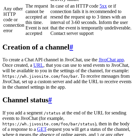
The request
In case of an HTTP code
5xx
or if
Any other
cannot be
connection fails it is recommended to
HTTP
accepted at
resend the request up to 3 times with an
code or
this time.
interval of 3-60 seconds. Inform the user
connection
Event is not
that the event is temporarily undeliverable.
error
accepted
Contact server support
Creation of a channel
#
To create a Chat API channel in JivoChat, use the
JivoChat app
.
Once created, a
URL
, that you can use to send events to JivoChat,
will be available to you in the settings of the channel, for example:
. To receive messages from
https://wh.jivosite.com/foo/bar
JivoChat, set up a custom server and add the URL to receive events
in the channel settings in the app.
Channel status
#
If you add a segment
at the end of the URL for sending
/status
events to JivoChat (for example,
), then in the body
https://wh.jivosite.com/foo/bar/status
of a response to a
GET
-request you will get a status of the channel,
where
means the absence of online agents, and
or any other
0
1