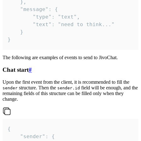
	},

	"message": {

		"type": "text",

		"text": "need to think..."

	}

}
The following are examples of events to send to JivoChat.
Chat start
#
Upon the first event from the client, it is recommended to fill the
structure. Then the
field will be enough, and the
sender
sender.id
remaining fields of this structure can be filled only when they
change.
{

	"sender": {
