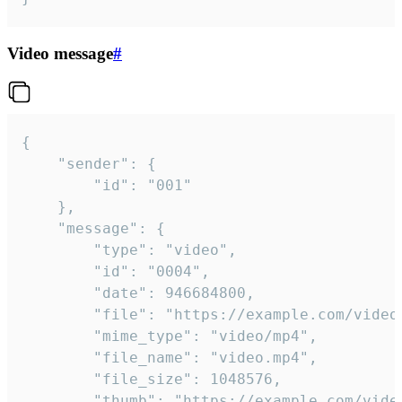
Video message
#
{

	"sender": {

		"id": "001"

	},

	"message": {

		"type": "video",

		"id": "0004",

		"date": 946684800,

		"file": "https://example.com/video.mp4",

		"mime_type": "video/mp4",

		"file_name": "video.mp4",

		"file_size": 1048576,

		"thumb": "https://example.com/video_thumb.png",
