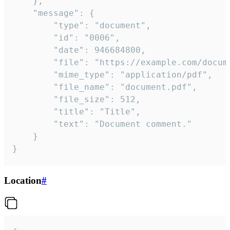
	},

	"message": {

		"type": "document",

		"id": "0006",

		"date": 946684800,

		"file": "https://example.com/document.pdf",

		"mime_type": "application/pdf",

		"file_name": "document.pdf",

		"file_size": 512,

		"title": "Title",

		"text": "Document comment."

	}

}
Location
#