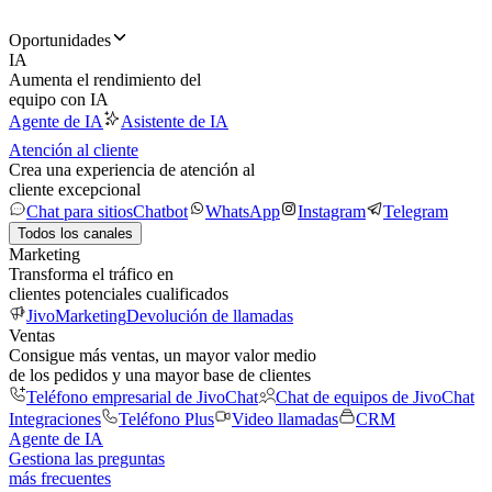
Oportunidades
IA
Aumenta el rendimiento del
equipo con IA
Agente de IA
Asistente de IA
Atención al cliente
Crea una experiencia de atención al
cliente excepcional
Chat para sitios
Chatbot
WhatsApp
Instagram
Telegram
Todos los canales
Marketing
Transforma el tráfico en
clientes potenciales cualificados
JivoMarketing
Devolución de llamadas
Ventas
Consigue más ventas, un mayor valor medio
de los pedidos y una mayor base de clientes
Teléfono empresarial de JivoChat
Chat de equipos de JivoChat
Integraciones
Teléfono Plus
Video llamadas
CRM
Agente de IA
Gestiona las preguntas
más frecuentes