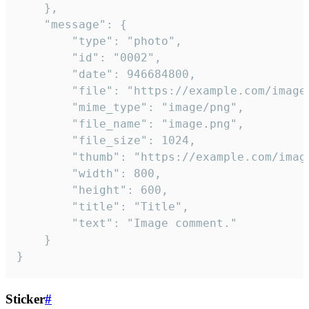
	},

	"message": {

		"type": "photo",

		"id": "0002",

		"date": 946684800,

		"file": "https://example.com/image.png",

		"mime_type": "image/png",

		"file_name": "image.png",

		"file_size": 1024,

		"thumb": "https://example.com/image_thumb.png",

		"width": 800,

		"height": 600,

		"title": "Title",

		"text": "Image comment."

	}

}
Sticker
#