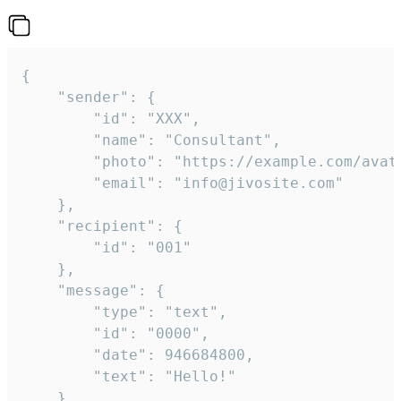
{

	"sender": {

		"id": "XXX",

		"name": "Consultant",

		"photo": "https://example.com/avatar.png",

		"email": "info@jivosite.com"

	},

	"recipient": {

		"id": "001"

	},

	"message": {

		"type": "text",

		"id": "0000",

		"date": 946684800,

		"text": "Hello!"

	}
