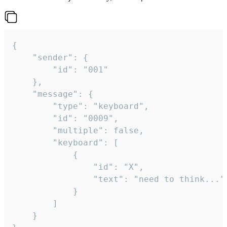
{

	"sender": {

		"id": "001"

	},

	"message": {

		"type": "keyboard",

		"id": "0009",

		"multiple": false,

		"keyboard": [

			{

				"id": "X",

				"text": "need to think..."

			}

		]

	}
