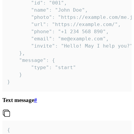
		"id": "001",

		"name": "John Doe",

		"photo": "https://example.com/me.jpg",

		"url": "https://example.com/",

		"phone": "+1 234 568 890",

		"email": "me@example.com",

		"invite": "Hello! May I help you?"

	},

	"message": {

		"type": "start"

	}

}
Text message
#
{
