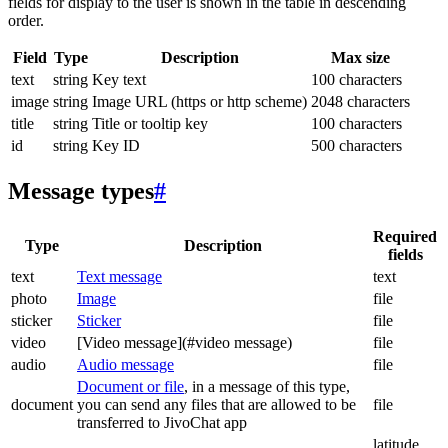
fields for display to the user is shown in the table in descending
order.
Field
Type
Description
Max size
text
string
Key text
100 characters
image
string
Image URL (https or http scheme)
2048 characters
title
string
Title or tooltip key
100 characters
id
string
Key ID
500 characters
Message types
#
Required
Type
Description
fields
text
Text message
text
photo
Image
file
sticker
Sticker
file
video
[Video message](#video message)
file
audio
Audio message
file
Document or file
, in a message of this type,
document
you can send any files that are allowed to be
file
transferred to JivoChat app
latitude