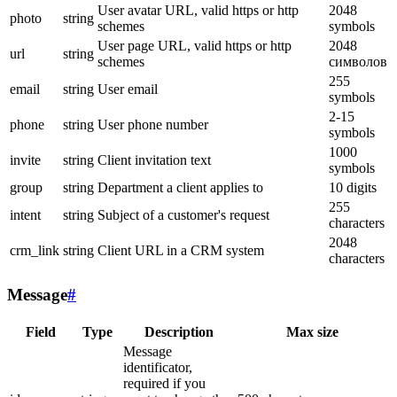
User avatar URL, valid https or http
2048
photo
string
schemes
symbols
User page URL, valid https or http
2048
url
string
schemes
символов
255
email
string
User email
symbols
2-15
phone
string
User phone number
symbols
1000
invite
string
Client invitation text
symbols
group
string
Department a client applies to
10 digits
255
intent
string
Subject of a customer's request
characters
2048
crm_link
string
Client URL in a CRM system
characters
Message
#
Field
Type
Description
Max size
Message
identificator,
required if you