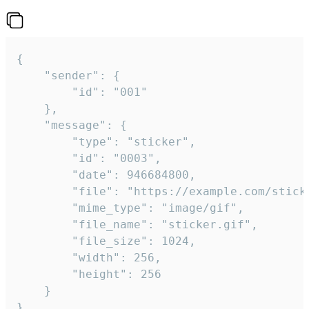
{

	"sender": {

		"id": "001"

	},

	"message": {

		"type": "sticker",

		"id": "0003",

		"date": 946684800,

		"file": "https://example.com/sticker.gif",

		"mime_type": "image/gif",

		"file_name": "sticker.gif",

		"file_size": 1024,

		"width": 256,

		"height": 256

	}

}