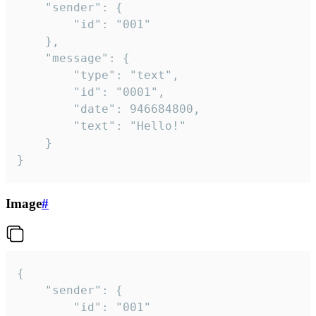
	"sender": {

		"id": "001"

	},

	"message": {

		"type": "text",

		"id": "0001",

		"date": 946684800,

		"text": "Hello!"

	}

}
Image
#
{

	"sender": {

		"id": "001"
