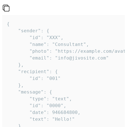
{

	"sender": {

		"id": "XXX",

		"name": "Consultant",

		"photo": "https://example.com/avatar.png",

		"email": "info@jivosite.com"

	},

	"recipient": {

		"id": "001"

	},

	"message": {

		"type": "text",

		"id": "0000",

		"date": 946684800,

		"text": "Hello!"

	}
