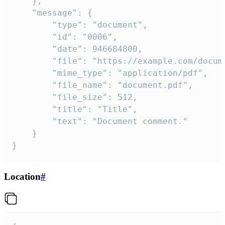
	},

	"message": {

		"type": "document",

		"id": "0006",

		"date": 946684800,

		"file": "https://example.com/document.pdf",

		"mime_type": "application/pdf",

		"file_name": "document.pdf",

		"file_size": 512,

		"title": "Title",

		"text": "Document comment."

	}

}
Location
#