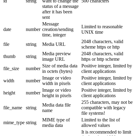
id
string
want to change the
500 characters
status of a message
after it has been
sent
Message
Limited to reasonable
date
number
creation/sending
UNIX time
time, integer
2048 characters, valid
file
string
Media URL
scheme https or http
Media preview
2048 characters, valid
thumb
string
image URL
https or http scheme
Size of media data
Positive integer, limited by
file_size
number
in octets (bytes)
client applications
Image or video
Positive integer, limited by
width
number
width in pixels
client applications
Image or video
Positive integer, limited by
height
number
height in pixels
client applications
255 characters, may not be
Media data file
file_name
string
compatible with legacy
name
file systems!
MIME type of
Limited to the list of
mime_type
string
media data
allowed values
It is recommended to limit