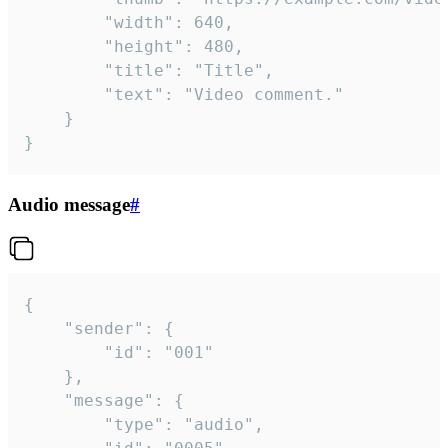
		"width": 640,

		"height": 480,

		"title": "Title",

		"text": "Video comment."

	}

}
Audio message
#
{

	"sender": {

		"id": "001"

	},

	"message": {

		"type": "audio",
