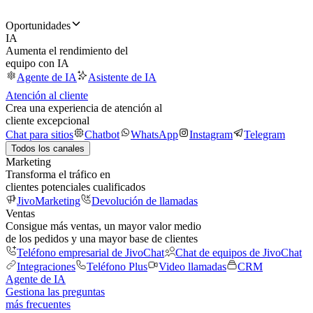
Oportunidades
IA
Aumenta el rendimiento del
equipo con IA
Agente de IA
Asistente de IA
Atención al cliente
Crea una experiencia de atención al
cliente excepcional
Chat para sitios
Chatbot
WhatsApp
Instagram
Telegram
Todos los canales
Marketing
Transforma el tráfico en
clientes potenciales cualificados
JivoMarketing
Devolución de llamadas
Ventas
Consigue más ventas, un mayor valor medio
de los pedidos y una mayor base de clientes
Teléfono empresarial de JivoChat
Chat de equipos de JivoChat
Integraciones
Teléfono Plus
Video llamadas
CRM
Agente de IA
Gestiona las preguntas
más frecuentes