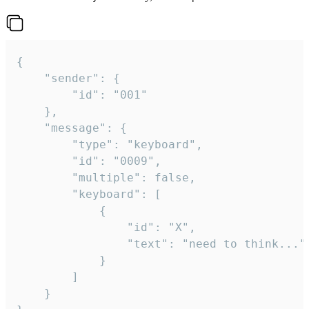
{

	"sender": {

		"id": "001"

	},

	"message": {

		"type": "keyboard",

		"id": "0009",

		"multiple": false,

		"keyboard": [

			{

				"id": "X",

				"text": "need to think..."

			}

		]

	}
