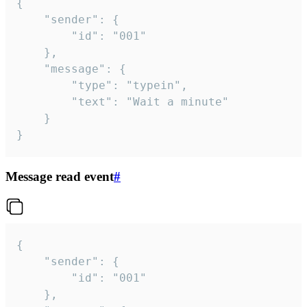
{

	"sender": {

		"id": "001"

	},

	"message": {

		"type": "typein",

		"text": "Wait a minute"

	}

}
Message read event
#
{

	"sender": {

		"id": "001"

	},
