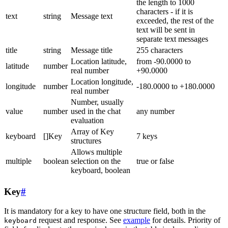
the length to 1000
characters - if it is
text
string
Message text
exceeded, the rest of the
text will be sent in
separate text messages
title
string
Message title
255 characters
Location latitude,
from -90.0000 to
latitude
number
real number
+90.0000
Location longitude,
longitude
number
-180.0000 to +180.0000
real number
Number, usually
value
number
used in the chat
any number
evaluation
Array of Key
keyboard
[]Key
7 keys
structures
Allows multiple
multiple
boolean
selection on the
true or false
keyboard, boolean
Key
#
It is mandatory for a key to have one structure field, both in the
request and response. See
example
for details. Priority of
keyboard