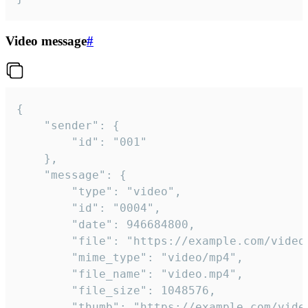
Video message
#
{

	"sender": {

		"id": "001"

	},

	"message": {

		"type": "video",

		"id": "0004",

		"date": 946684800,

		"file": "https://example.com/video.mp4",

		"mime_type": "video/mp4",

		"file_name": "video.mp4",

		"file_size": 1048576,

		"thumb": "https://example.com/video_thumb.png",
