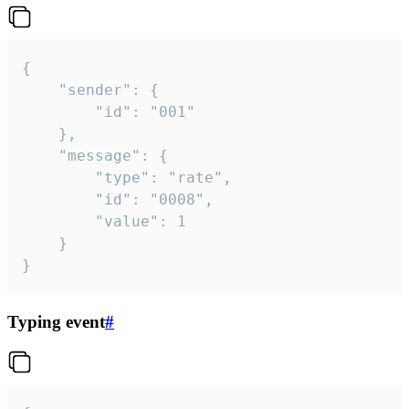
{

	"sender": {

		"id": "001"

	},

	"message": {

		"type": "rate",

		"id": "0008",

		"value": 1

	}

}
Typing event
#