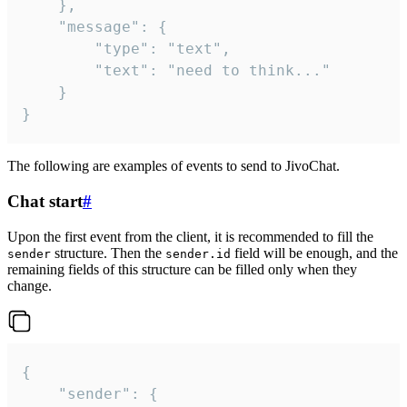
	},

	"message": {

		"type": "text",

		"text": "need to think..."

	}

}
The following are examples of events to send to JivoChat.
Chat start
#
Upon the first event from the client, it is recommended to fill the
structure. Then the
field will be enough, and the
sender
sender.id
remaining fields of this structure can be filled only when they
change.
{

	"sender": {
