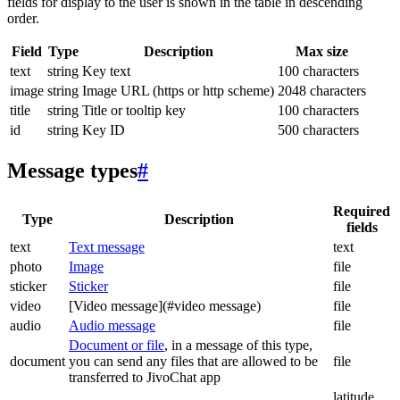
fields for display to the user is shown in the table in descending
order.
Field
Type
Description
Max size
text
string
Key text
100 characters
image
string
Image URL (https or http scheme)
2048 characters
title
string
Title or tooltip key
100 characters
id
string
Key ID
500 characters
Message types
#
Required
Type
Description
fields
text
Text message
text
photo
Image
file
sticker
Sticker
file
video
[Video message](#video message)
file
audio
Audio message
file
Document or file
, in a message of this type,
document
you can send any files that are allowed to be
file
transferred to JivoChat app
latitude