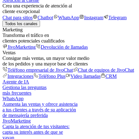
Atención al cliente
Crea una experiencia de atención al
cliente excepcional
Chat para sitios
Chatbot
WhatsApp
Instagram
Telegram
Todos los canales
Marketing
Transforma el tráfico en
clientes potenciales cualificados
JivoMarketing
Devolución de llamadas
Ventas
Consigue más ventas, un mayor valor medio
de los pedidos y una mayor base de clientes
Teléfono empresarial de JivoChat
Chat de equipos de JivoChat
Integraciones
Teléfono Plus
Video llamadas
CRM
Agente de IA
Gestiona las preguntas
más frecuentes
WhatsApp
Aumenta las ventas y ofrece asistencia
a tus clientes a través de su aplicación
de mensajería preferida
JivoMarketing
Capta la atención de tus visitantes:
capta su interés antes de que se
vayan