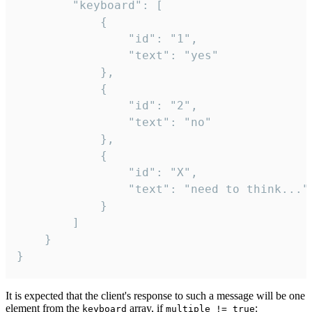
		"keyboard": [

			{

				"id": "1",

				"text": "yes"

			},

			{

				"id": "2",

				"text": "no"

			},

			{

				"id": "X",

				"text": "need to think..."

			}

		]

	}

}
It is expected that the client's response to such a message will be one
element from the
array, if
:
keyboard
multiple != true