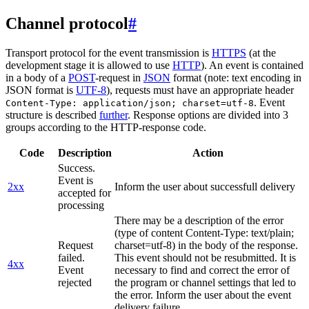
Channel protocol
#
Transport protocol for the event transmission is
HTTPS
(at the
development stage it is allowed to use
HTTP
). An event is contained
in a body of a
POST
-request in
JSON
format (note: text encoding in
JSON format is
UTF-8
), requests must have an appropriate header
. Event
Content-Type: application/json; charset=utf-8
structure is described
further
. Response options are divided into 3
groups according to the HTTP-response code.
Code
Description
Action
Success.
Event is
2xx
Inform the user about successfull delivery
accepted for
processing
There may be a description of the error
(type of content Content-Type: text/plain;
Request
charset=utf-8) in the body of the response.
failed.
This event should not be resubmitted. It is
4xx
Event
necessary to find and correct the error of
rejected
the program or channel settings that led to
the error. Inform the user about the event
delivery failure