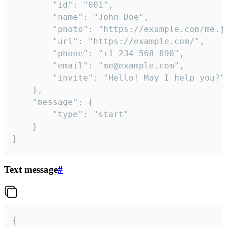
		"id": "001",

		"name": "John Doe",

		"photo": "https://example.com/me.jpg",

		"url": "https://example.com/",

		"phone": "+1 234 568 890",

		"email": "me@example.com",

		"invite": "Hello! May I help you?"

	},

	"message": {

		"type": "start"

	}

}
Text message
#
{
