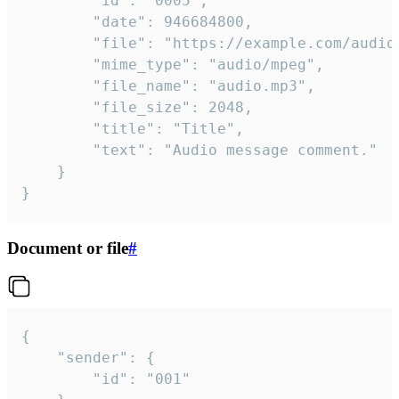
		"id": "0005",

		"date": 946684800,

		"file": "https://example.com/audio.mp3",

		"mime_type": "audio/mpeg",

		"file_name": "audio.mp3",

		"file_size": 2048,

		"title": "Title",

		"text": "Audio message comment."

	}

}
Document or file
#
{

	"sender": {

		"id": "001"
