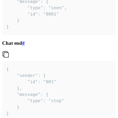
	"message": {

		"type": "seen",

		"id": "0001"

	}

}
Chat end
#
{

	"sender": {

		"id": "001"

	},

	"message": {

		"type": "stop"

	}

}