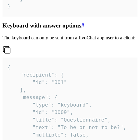
}
Keyboard with answer options
#
The keyboard can only be sent from a JivoChat app user to a client:
{

	"recipient": {

		"id": "001"

	},

	"message": {

		"type": "keyboard",

		"id": "0009",

		"title": "Questionnaire",

		"text": "To be or not to be?",

		"multiple": false,
