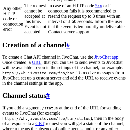
The request
In case of an HTTP code
5xx
or if
Any other
cannot be
connection fails it is recommended to
HTTP
accepted at
resend the request up to 3 times with an
code or
this time.
interval of 3-60 seconds. Inform the user
connection
Event is not
that the event is temporarily undeliverable.
error
accepted
Contact server support
Creation of a channel
#
To create a Chat API channel in JivoChat, use the
JivoChat app
.
Once created, a
URL
, that you can use to send events to JivoChat,
will be available to you in the settings of the channel, for example:
. To receive messages from
https://wh.jivosite.com/foo/bar
JivoChat, set up a custom server and add the URL to receive events
in the channel settings in the app.
Channel status
#
If you add a segment
at the end of the URL for sending
/status
events to JivoChat (for example,
), then in the body
https://wh.jivosite.com/foo/bar/status
of a response to a
GET
-request you will get a status of the channel,
where
means the absence of online agents, and
or any other
0
1