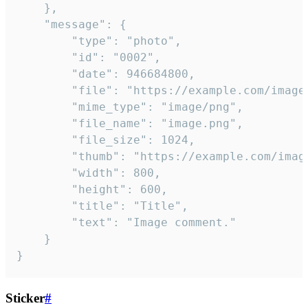
	},

	"message": {

		"type": "photo",

		"id": "0002",

		"date": 946684800,

		"file": "https://example.com/image.png",

		"mime_type": "image/png",

		"file_name": "image.png",

		"file_size": 1024,

		"thumb": "https://example.com/image_thumb.png",

		"width": 800,

		"height": 600,

		"title": "Title",

		"text": "Image comment."

	}

}
Sticker
#