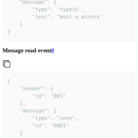
	"message": {

		"type": "typein",

		"text": "Wait a minute"

	}

}
Message read event
#
{

	"sender": {

		"id": "001"

	},

	"message": {

		"type": "seen",

		"id": "0001"

	}
