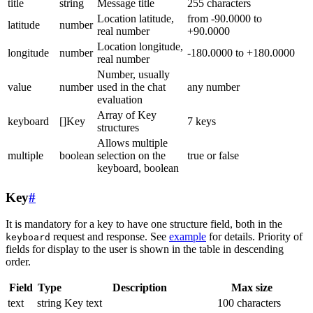
title
string
Message title
255 characters
Location latitude,
from -90.0000 to
latitude
number
real number
+90.0000
Location longitude,
longitude
number
-180.0000 to +180.0000
real number
Number, usually
value
number
used in the chat
any number
evaluation
Array of Key
keyboard
[]Key
7 keys
structures
Allows multiple
multiple
boolean
selection on the
true or false
keyboard, boolean
Key
#
It is mandatory for a key to have one structure field, both in the
request and response. See
example
for details. Priority of
keyboard
fields for display to the user is shown in the table in descending
order.
Field
Type
Description
Max size
text
string
Key text
100 characters