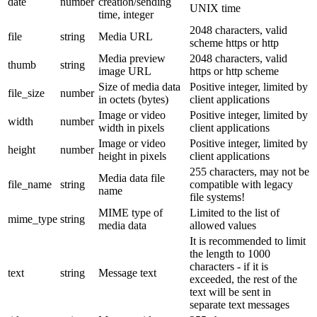
date
number
creation/sending
UNIX time
time, integer
2048 characters, valid
file
string
Media URL
scheme https or http
Media preview
2048 characters, valid
thumb
string
image URL
https or http scheme
Size of media data
Positive integer, limited by
file_size
number
in octets (bytes)
client applications
Image or video
Positive integer, limited by
width
number
width in pixels
client applications
Image or video
Positive integer, limited by
height
number
height in pixels
client applications
255 characters, may not be
Media data file
file_name
string
compatible with legacy
name
file systems!
MIME type of
Limited to the list of
mime_type
string
media data
allowed values
It is recommended to limit
the length to 1000
characters - if it is
text
string
Message text
exceeded, the rest of the
text will be sent in
separate text messages