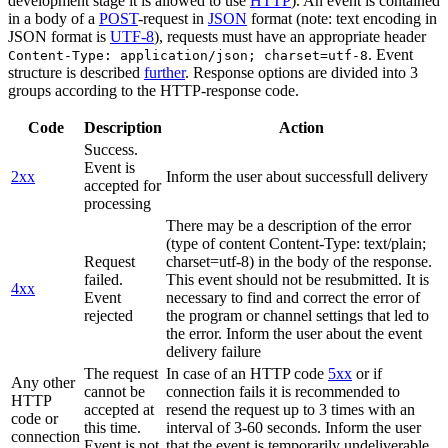
development stage it is allowed to use
HTTP
). An event is contained
in a body of a
POST
-request in
JSON
format (note: text encoding in
JSON format is
UTF-8
), requests must have an appropriate header
. Event
Content-Type: application/json; charset=utf-8
structure is described
further
. Response options are divided into 3
groups according to the HTTP-response code.
Code
Description
Action
Success.
Event is
2xx
Inform the user about successfull delivery
accepted for
processing
There may be a description of the error
(type of content Content-Type: text/plain;
Request
charset=utf-8) in the body of the response.
failed.
This event should not be resubmitted. It is
4xx
Event
necessary to find and correct the error of
rejected
the program or channel settings that led to
the error. Inform the user about the event
delivery failure
The request
In case of an HTTP code
5xx
or if
Any other
cannot be
connection fails it is recommended to
HTTP
accepted at
resend the request up to 3 times with an
code or
this time.
interval of 3-60 seconds. Inform the user
connection
Event is not
that the event is temporarily undeliverable.