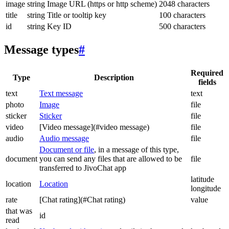
image
string
Image URL (https or http scheme)
2048 characters
title
string
Title or tooltip key
100 characters
id
string
Key ID
500 characters
Message types
#
Required
Type
Description
fields
text
Text message
text
photo
Image
file
sticker
Sticker
file
video
[Video message](#video message)
file
audio
Audio message
file
Document or file
, in a message of this type,
document
you can send any files that are allowed to be
file
transferred to JivoChat app
latitude
location
Location
longitude
rate
[Chat rating](#Chat rating)
value
that was
id
read