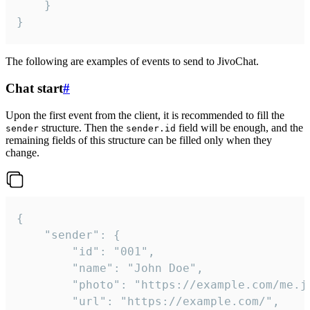
	}

}
The following are examples of events to send to JivoChat.
Chat start
#
Upon the first event from the client, it is recommended to fill the
structure. Then the
field will be enough, and the
sender
sender.id
remaining fields of this structure can be filled only when they
change.
{

	"sender": {

		"id": "001",

		"name": "John Doe",

		"photo": "https://example.com/me.jpg",

		"url": "https://example.com/",
