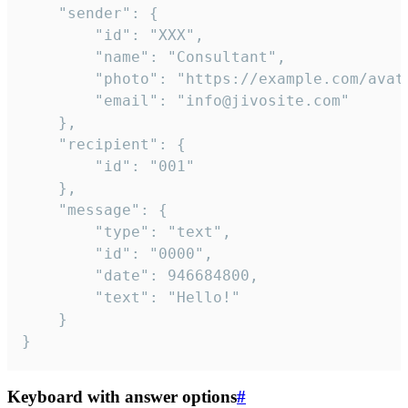
	"sender": {

		"id": "XXX",

		"name": "Consultant",

		"photo": "https://example.com/avatar.png",

		"email": "info@jivosite.com"

	},

	"recipient": {

		"id": "001"

	},

	"message": {

		"type": "text",

		"id": "0000",

		"date": 946684800,

		"text": "Hello!"

	}

}
Keyboard with answer options
#