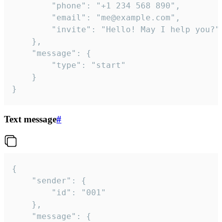
		"phone": "+1 234 568 890",

		"email": "me@example.com",

		"invite": "Hello! May I help you?"

	},

	"message": {

		"type": "start"

	}

}
Text message
#
{

	"sender": {

		"id": "001"

	},

	"message": {
