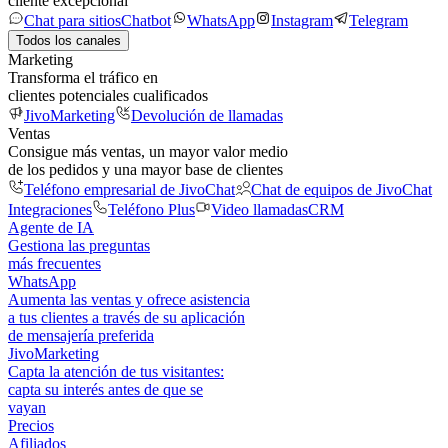
cliente excepcional
Chat para sitios
Chatbot
WhatsApp
Instagram
Telegram
Todos los canales
Marketing
Transforma el tráfico en
clientes potenciales cualificados
JivoMarketing
Devolución de llamadas
Ventas
Consigue más ventas, un mayor valor medio
de los pedidos y una mayor base de clientes
Teléfono empresarial de JivoChat
Chat de equipos de JivoChat
Integraciones
Teléfono Plus
Video llamadas
CRM
Agente de IA
Gestiona las preguntas
más frecuentes
WhatsApp
Aumenta las ventas y ofrece asistencia
a tus clientes a través de su aplicación
de mensajería preferida
JivoMarketing
Capta la atención de tus visitantes:
capta su interés antes de que se
vayan
Precios
Afiliados