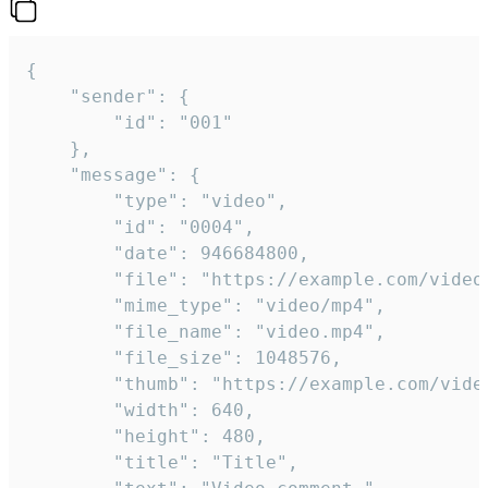
{

	"sender": {

		"id": "001"

	},

	"message": {

		"type": "video",

		"id": "0004",

		"date": 946684800,

		"file": "https://example.com/video.mp4",

		"mime_type": "video/mp4",

		"file_name": "video.mp4",

		"file_size": 1048576,

		"thumb": "https://example.com/video_thumb.png",

		"width": 640,

		"height": 480,

		"title": "Title",
