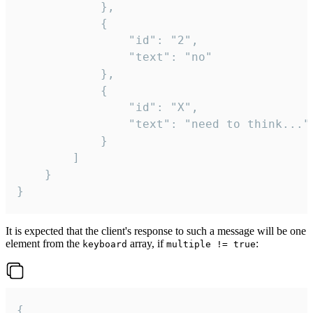
			},

			{

				"id": "2",

				"text": "no"

			},

			{

				"id": "X",

				"text": "need to think..."

			}

		]

	}

}
It is expected that the client's response to such a message will be one
element from the
array, if
:
keyboard
multiple != true
{
