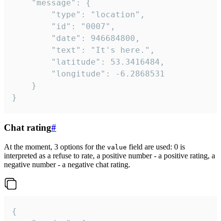
	"message": {

		"type": "location",

		"id": "0007",

		"date": 946684800,

		"text": "It's here.",

		"latitude": 53.3416484,

		"longitude": -6.2868531

	}

}
Chat rating
#
At the moment, 3 options for the
field are used: 0 is
value
interpreted as a refuse to rate, a positive number - a positive rating, a
negative number - a negative chat rating.
{
