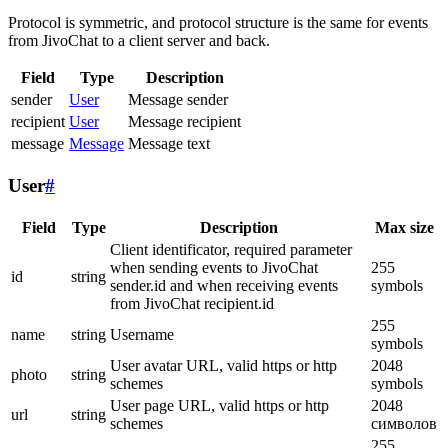
Protocol is symmetric, and protocol structure is the same for events
from JivoChat to a client server and back.
Field
Type
Description
sender
User
Message sender
recipient
User
Message recipient
message
Message
Message text
User
#
Field
Type
Description
Max size
Client identificator, required parameter
when sending events to JivoChat
255
id
string
sender.id and when receiving events
symbols
from JivoChat recipient.id
255
name
string
Username
symbols
User avatar URL, valid https or http
2048
photo
string
schemes
symbols
User page URL, valid https or http
2048
url
string
schemes
символов
255