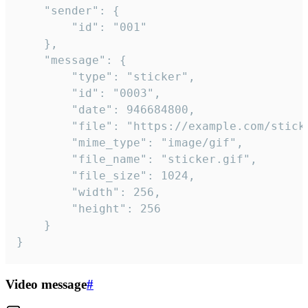
	"sender": {

		"id": "001"

	},

	"message": {

		"type": "sticker",

		"id": "0003",

		"date": 946684800,

		"file": "https://example.com/sticker.gif",

		"mime_type": "image/gif",

		"file_name": "sticker.gif",

		"file_size": 1024,

		"width": 256,

		"height": 256

	}

}
Video message
#