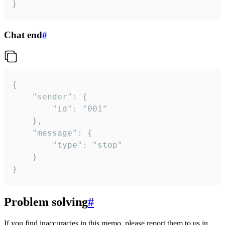
}
Chat end
#
{

	"sender": {

		"id": "001"

	},

	"message": {

		"type": "stop"

	}

}
Problem solving
#
If you find inaccuracies in this memo, please report them to us in