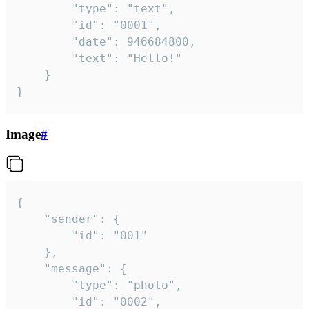
		"type": "text",

		"id": "0001",

		"date": 946684800,

		"text": "Hello!"

	}

}
Image
#
{

	"sender": {

		"id": "001"

	},

	"message": {

		"type": "photo",

		"id": "0002",
