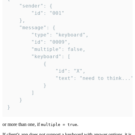
	"sender": {

		"id": "001"

	},

	"message": {

		"type": "keyboard",

		"id": "0009",

		"multiple": false,

		"keyboard": [

			{

				"id": "X",

				"text": "need to think..."

			}

		]

	}

}
or more than one, if
.
multiple = true
If client’s app does not support a keyboard with answer options, it is