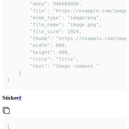
		"date": 946684800,

		"file": "https://example.com/image.png",

		"mime_type": "image/png",

		"file_name": "image.png",

		"file_size": 1024,

		"thumb": "https://example.com/image_thumb.png",

		"width": 800,

		"height": 600,

		"title": "Title",

		"text": "Image comment."

	}

}
Sticker
#
{
