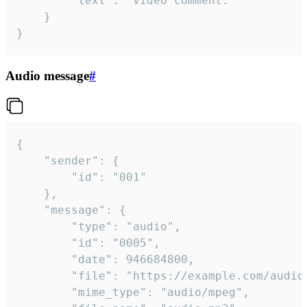
		"text": "Video comment."

	}

}
Audio message
#
{

	"sender": {

		"id": "001"

	},

	"message": {

		"type": "audio",

		"id": "0005",

		"date": 946684800,

		"file": "https://example.com/audio.mp3",

		"mime_type": "audio/mpeg",
