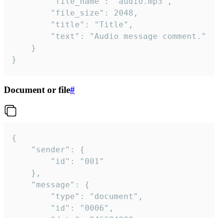
		"file_name": "audio.mp3",

		"file_size": 2048,

		"title": "Title",

		"text": "Audio message comment."

	}

}
Document or file
#
{

	"sender": {

		"id": "001"

	},

	"message": {

		"type": "document",

		"id": "0006",
