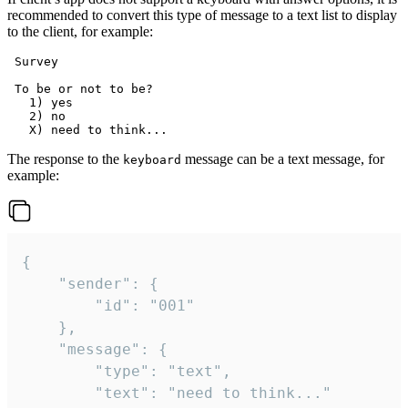
recommended to convert this type of message to a text list to display
to the client, for example:
 Survey

 To be or not to be?

   1) yes

   2) no

The response to the
message can be a text message, for
keyboard
example:
{

	"sender": {

		"id": "001"

	},

	"message": {

		"type": "text",

		"text": "need to think..."
