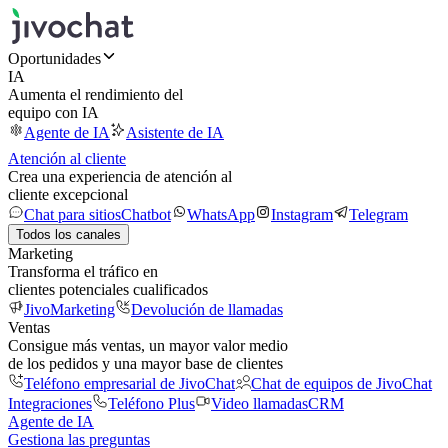
Oportunidades
IA
Aumenta el rendimiento del
equipo con IA
Agente de IA
Asistente de IA
Atención al cliente
Crea una experiencia de atención al
cliente excepcional
Chat para sitios
Chatbot
WhatsApp
Instagram
Telegram
Todos los canales
Marketing
Transforma el tráfico en
clientes potenciales cualificados
JivoMarketing
Devolución de llamadas
Ventas
Consigue más ventas, un mayor valor medio
de los pedidos y una mayor base de clientes
Teléfono empresarial de JivoChat
Chat de equipos de JivoChat
Integraciones
Teléfono Plus
Video llamadas
CRM
Agente de IA
Gestiona las preguntas