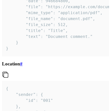
		"date": 946684800,

		"file": "https://example.com/document.pdf",

		"mime_type": "application/pdf",

		"file_name": "document.pdf",

		"file_size": 512,

		"title": "Title",

		"text": "Document comment."

	}

}
Location
#
{

	"sender": {

		"id": "001"

	},
