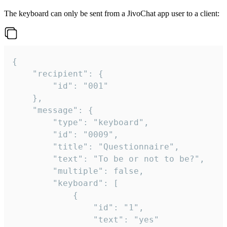
The keyboard can only be sent from a JivoChat app user to a client:
{

	"recipient": {

		"id": "001"

	},

	"message": {

		"type": "keyboard",

		"id": "0009",

		"title": "Questionnaire",

		"text": "To be or not to be?",

		"multiple": false,

		"keyboard": [

			{

				"id": "1",

				"text": "yes"
