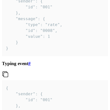
	"sender": {

		"id": "001"

	},

	"message": {

		"type": "rate",

		"id": "0008",

		"value": 1

	}

}
Typing event
#
{

	"sender": {

		"id": "001"

	},
