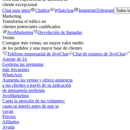
cliente excepcional
Chat para sitios
Chatbot
WhatsApp
Instagram
Telegram
Todos l
Marketing
Transforma el tráfico en
clientes potenciales cualificados
JivoMarketing
Devolución de llamadas
Ventas
Consigue más ventas, un mayor valor medio
de los pedidos y una mayor base de clientes
Teléfono empresarial de JivoChat
Chat de equipos de JivoChat
Agente de IA
Gestiona las preguntas
más frecuentes
WhatsApp
Aumenta las ventas y ofrece asistencia
a tus clientes a través de su aplicación
de mensajería preferida
JivoMarketing
Capta la atención de tus visitantes:
capta su interés antes de que se
vayan
Precios
Afiliados
Ayuda