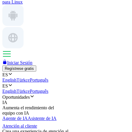
para Linux
Iniciar Sesión
Regístrese gratis
ES
English
Türkçe
Português
ES
English
Türkçe
Português
Oportunidades
IA
Aumenta el rendimiento del
equipo con IA
Agente de IA
Asistente de IA
Atención al cliente
Crea una experiencia de atención al