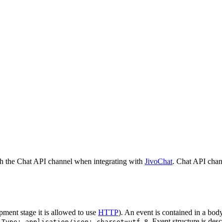
h the Chat API channel when integrating with
JivoChat
. Chat API chan
pment stage it is allowed to use
HTTP
). An event is contained in a bod
. Event structure is des
-Type: application/json; charset=utf-8