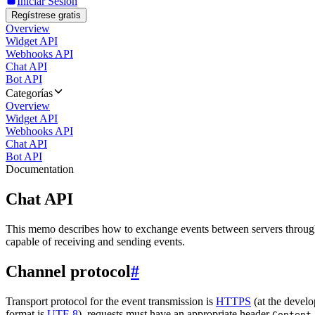
Iniciar Sesión
Regístrese gratis
Overview
Widget API
Webhooks API
Chat API
Bot API
Categorías
Overview
Widget API
Webhooks API
Chat API
Bot API
Documentation
Chat API
This memo describes how to exchange events between servers throug
capable of receiving and sending events.
Channel protocol
#
Transport protocol for the event transmission is
HTTPS
(at the develo
format is
UTF-8
), requests must have an appropriate header
Content