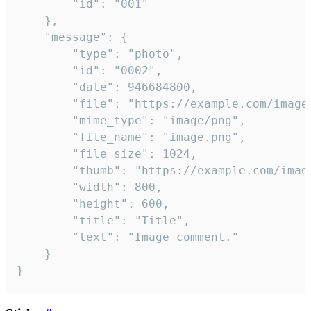
		"id": "001"

	},

	"message": {

		"type": "photo",

		"id": "0002",

		"date": 946684800,

		"file": "https://example.com/image.png",

		"mime_type": "image/png",

		"file_name": "image.png",

		"file_size": 1024,

		"thumb": "https://example.com/image_thumb.png",

		"width": 800,

		"height": 600,

		"title": "Title",

		"text": "Image comment."

	}

}