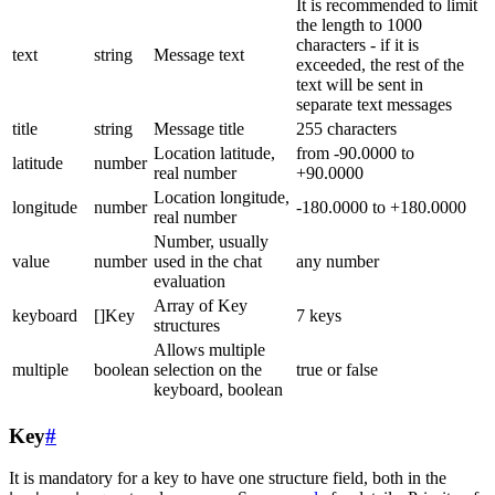
It is recommended to limit
the length to 1000
characters - if it is
text
string
Message text
exceeded, the rest of the
text will be sent in
separate text messages
title
string
Message title
255 characters
Location latitude,
from -90.0000 to
latitude
number
real number
+90.0000
Location longitude,
longitude
number
-180.0000 to +180.0000
real number
Number, usually
value
number
used in the chat
any number
evaluation
Array of Key
keyboard
[]Key
7 keys
structures
Allows multiple
multiple
boolean
selection on the
true or false
keyboard, boolean
Key
#
It is mandatory for a key to have one structure field, both in the