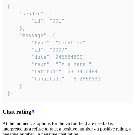
{

	"sender": {

		"id": "001"

	},

	"message": {

		"type": "location",

		"id": "0007",

		"date": 946684800,

		"text": "It's here.",

		"latitude": 53.3416484,

		"longitude": -6.2868531

	}

}
Chat rating
#
At the moment, 3 options for the
field are used: 0 is
value
interpreted as a refuse to rate, a positive number - a positive rating, a
negative number - a negative chat rating.