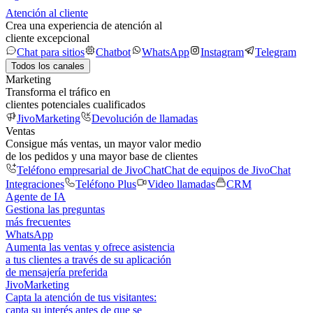
Atención al cliente
Crea una experiencia de atención al
cliente excepcional
Chat para sitios
Chatbot
WhatsApp
Instagram
Telegram
Todos los canales
Marketing
Transforma el tráfico en
clientes potenciales cualificados
JivoMarketing
Devolución de llamadas
Ventas
Consigue más ventas, un mayor valor medio
de los pedidos y una mayor base de clientes
Teléfono empresarial de JivoChat
Chat de equipos de JivoChat
Integraciones
Teléfono Plus
Video llamadas
CRM
Agente de IA
Gestiona las preguntas
más frecuentes
WhatsApp
Aumenta las ventas y ofrece asistencia
a tus clientes a través de su aplicación
de mensajería preferida
JivoMarketing
Capta la atención de tus visitantes:
capta su interés antes de que se