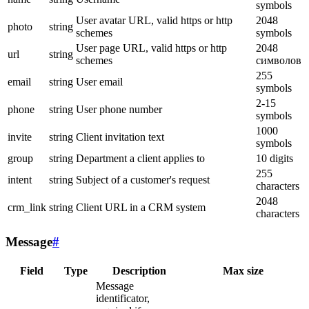
symbols
User avatar URL, valid https or http
2048
photo
string
schemes
symbols
User page URL, valid https or http
2048
url
string
schemes
символов
255
email
string
User email
symbols
2-15
phone
string
User phone number
symbols
1000
invite
string
Client invitation text
symbols
group
string
Department a client applies to
10 digits
255
intent
string
Subject of a customer's request
characters
2048
crm_link
string
Client URL in a CRM system
characters
Message
#
Field
Type
Description
Max size
Message
identificator,