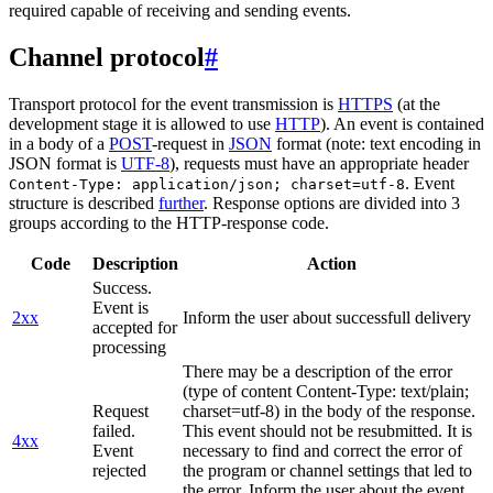
required capable of receiving and sending events.
Channel protocol
#
Transport protocol for the event transmission is
HTTPS
(at the
development stage it is allowed to use
HTTP
). An event is contained
in a body of a
POST
-request in
JSON
format (note: text encoding in
JSON format is
UTF-8
), requests must have an appropriate header
. Event
Content-Type: application/json; charset=utf-8
structure is described
further
. Response options are divided into 3
groups according to the HTTP-response code.
Code
Description
Action
Success.
Event is
2xx
Inform the user about successfull delivery
accepted for
processing
There may be a description of the error
(type of content Content-Type: text/plain;
Request
charset=utf-8) in the body of the response.
failed.
This event should not be resubmitted. It is
4xx
Event
necessary to find and correct the error of
rejected
the program or channel settings that led to
the error. Inform the user about the event