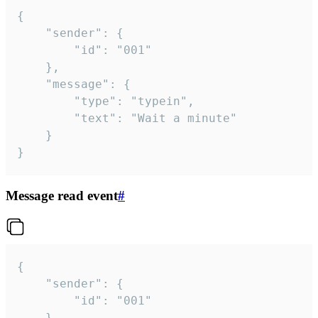
{

	"sender": {

		"id": "001"

	},

	"message": {

		"type": "typein",

		"text": "Wait a minute"

	}

}
Message read event
#
{

	"sender": {

		"id": "001"

	},
