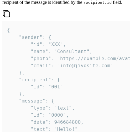
recipient of the message is identified by the
field.
recipient.id
{

	"sender": {

		"id": "XXX",

		"name": "Consultant",

		"photo": "https://example.com/avatar.png",

		"email": "info@jivosite.com"

	},

	"recipient": {

		"id": "001"

	},

	"message": {

		"type": "text",

		"id": "0000",

		"date": 946684800,

		"text": "Hello!"
