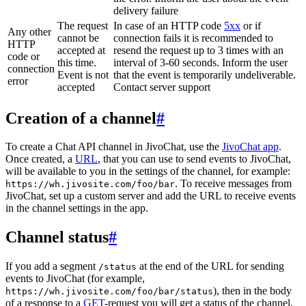
delivery failure
The request
In case of an HTTP code
5xx
or if
Any other
cannot be
connection fails it is recommended to
HTTP
accepted at
resend the request up to 3 times with an
code or
this time.
interval of 3-60 seconds. Inform the user
connection
Event is not
that the event is temporarily undeliverable.
error
accepted
Contact server support
Creation of a channel
#
To create a Chat API channel in JivoChat, use the
JivoChat app
.
Once created, a
URL
, that you can use to send events to JivoChat,
will be available to you in the settings of the channel, for example:
. To receive messages from
https://wh.jivosite.com/foo/bar
JivoChat, set up a custom server and add the URL to receive events
in the channel settings in the app.
Channel status
#
If you add a segment
at the end of the URL for sending
/status
events to JivoChat (for example,
), then in the body
https://wh.jivosite.com/foo/bar/status
of a response to a
GET
-request you will get a status of the channel,