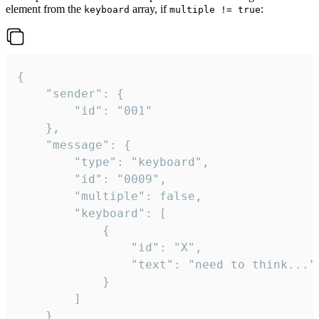
element from the
array, if
:
keyboard
multiple != true
{

	"sender": {

		"id": "001"

	},

	"message": {

		"type": "keyboard",

		"id": "0009",

		"multiple": false,

		"keyboard": [

			{

				"id": "X",

				"text": "need to think..."

			}

		]

	}
