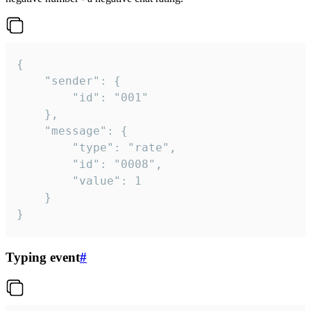
{

	"sender": {

		"id": "001"

	},

	"message": {

		"type": "rate",

		"id": "0008",

		"value": 1

	}

}
Typing event
#