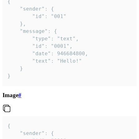
{

	"sender": {

		"id": "001"

	},

	"message": {

		"type": "text",

		"id": "0001",

		"date": 946684800,

		"text": "Hello!"

	}

}
Image
#
{

	"sender": {
