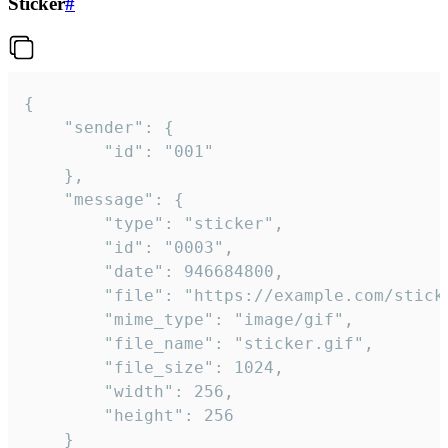
Sticker
#
{

	"sender": {

		"id": "001"

	},

	"message": {

		"type": "sticker",

		"id": "0003",

		"date": 946684800,

		"file": "https://example.com/sticker.gif",

		"mime_type": "image/gif",

		"file_name": "sticker.gif",

		"file_size": 1024,

		"width": 256,

		"height": 256

	}
