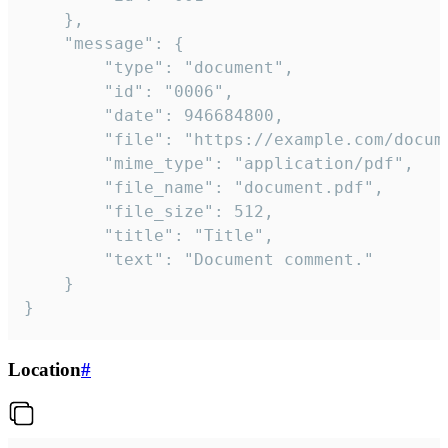
	},

	"message": {

		"type": "document",

		"id": "0006",

		"date": 946684800,

		"file": "https://example.com/document.pdf",

		"mime_type": "application/pdf",

		"file_name": "document.pdf",

		"file_size": 512,

		"title": "Title",

		"text": "Document comment."

	}

}
Location
#