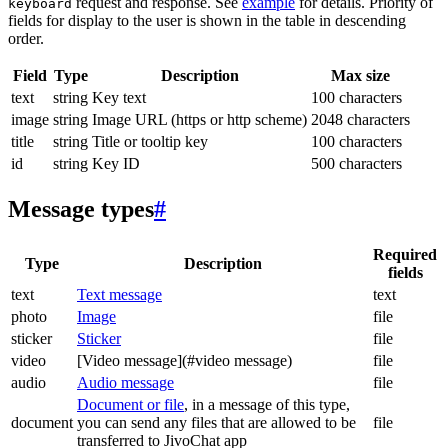
request and response. See
example
for details. Priority of
keyboard
fields for display to the user is shown in the table in descending
order.
Field
Type
Description
Max size
text
string
Key text
100 characters
image
string
Image URL (https or http scheme)
2048 characters
title
string
Title or tooltip key
100 characters
id
string
Key ID
500 characters
Message types
#
Required
Type
Description
fields
text
Text message
text
photo
Image
file
sticker
Sticker
file
video
[Video message](#video message)
file
audio
Audio message
file
Document or file
, in a message of this type,
document
you can send any files that are allowed to be
file
transferred to JivoChat app