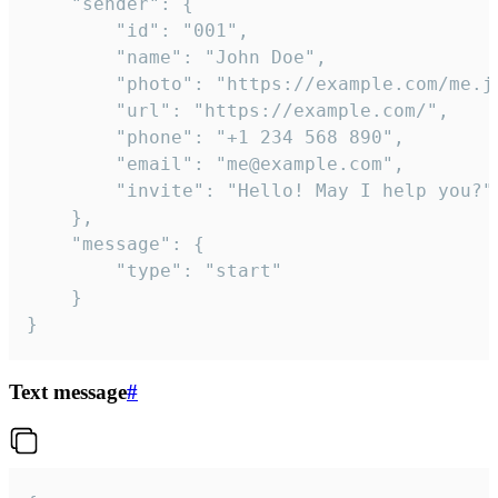
	"sender": {

		"id": "001",

		"name": "John Doe",

		"photo": "https://example.com/me.jpg",

		"url": "https://example.com/",

		"phone": "+1 234 568 890",

		"email": "me@example.com",

		"invite": "Hello! May I help you?"

	},

	"message": {

		"type": "start"

	}

}
Text message
#