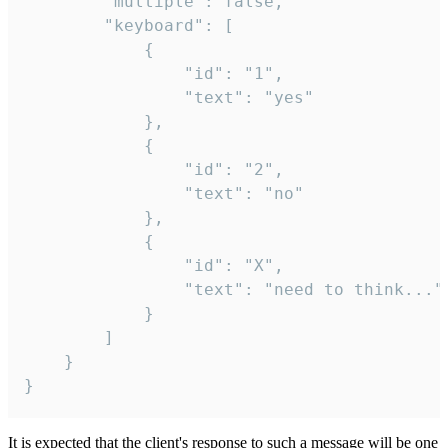
		"multiple": false,

		"keyboard": [

			{

				"id": "1",

				"text": "yes"

			},

			{

				"id": "2",

				"text": "no"

			},

			{

				"id": "X",

				"text": "need to think..."

			}

		]

	}

}
It is expected that the client's response to such a message will be one