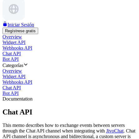
Iniciar Sesión
Regístrese gratis
Overview
Widget API
Webhooks API
Chat API
Bot API
Categorías
Overview
Widget API
Webhooks API
Chat API
Bot API
Documentation
Chat API
This memo describes how to exchange events between servers
through the Chat API channel when integrating with
JivoChat
. Chat
API channel is asynchronous and bidirectional, a custom server is