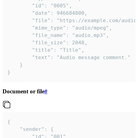
		"id": "0005",

		"date": 946684800,

		"file": "https://example.com/audio.mp3",

		"mime_type": "audio/mpeg",

		"file_name": "audio.mp3",

		"file_size": 2048,

		"title": "Title",

		"text": "Audio message comment."

	}

}
Document or file
#
{

	"sender": {

		"id": "001"
