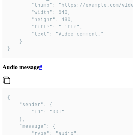
		"thumb": "https://example.com/video_thumb.png",

		"width": 640,

		"height": 480,

		"title": "Title",

		"text": "Video comment."

	}

}
Audio message
#
{

	"sender": {

		"id": "001"

	},

	"message": {

		"type": "audio",
