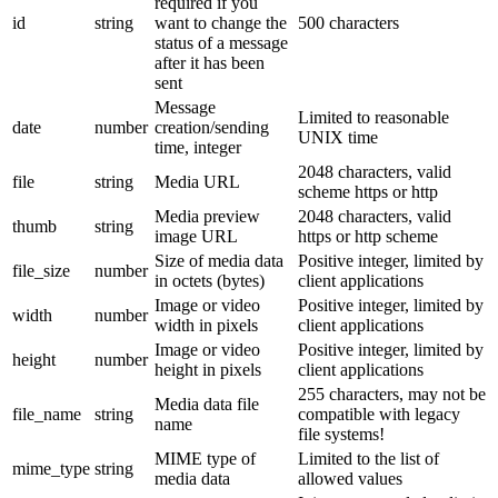
required if you
id
string
want to change the
500 characters
status of a message
after it has been
sent
Message
Limited to reasonable
date
number
creation/sending
UNIX time
time, integer
2048 characters, valid
file
string
Media URL
scheme https or http
Media preview
2048 characters, valid
thumb
string
image URL
https or http scheme
Size of media data
Positive integer, limited by
file_size
number
in octets (bytes)
client applications
Image or video
Positive integer, limited by
width
number
width in pixels
client applications
Image or video
Positive integer, limited by
height
number
height in pixels
client applications
255 characters, may not be
Media data file
file_name
string
compatible with legacy
name
file systems!
MIME type of
Limited to the list of
mime_type
string
media data
allowed values