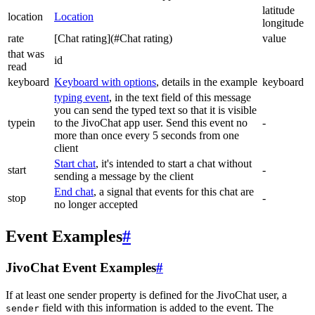
latitude
location
Location
longitude
rate
[Chat rating](#Chat rating)
value
that was
id
read
keyboard
Keyboard with options
, details in the example
keyboard
typing event
, in the text field of this message
you can send the typed text so that it is visible
typein
to the JivoChat app user. Send this event no
-
more than once every 5 seconds from one
client
Start chat
, it's intended to start a chat without
start
-
sending a message by the client
End chat
, a signal that events for this chat are
stop
-
no longer accepted
Event Examples
#
JivoChat Event Examples
#
If at least one sender property is defined for the JivoChat user, a
field with this information is added to the event. The
sender