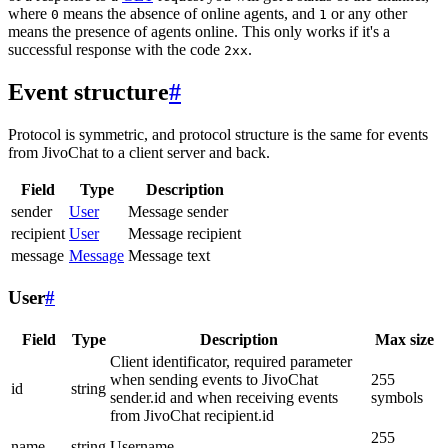
where
means the absence of online agents, and
or any other
0
1
means the presence of agents online. This only works if it's a
successful response with the code
.
2xx
Event structure
#
Protocol is symmetric, and protocol structure is the same for events
from JivoChat to a client server and back.
Field
Type
Description
sender
User
Message sender
recipient
User
Message recipient
message
Message
Message text
User
#
Field
Type
Description
Max size
Client identificator, required parameter
when sending events to JivoChat
255
id
string
sender.id and when receiving events
symbols
from JivoChat recipient.id
255
name
string
Username