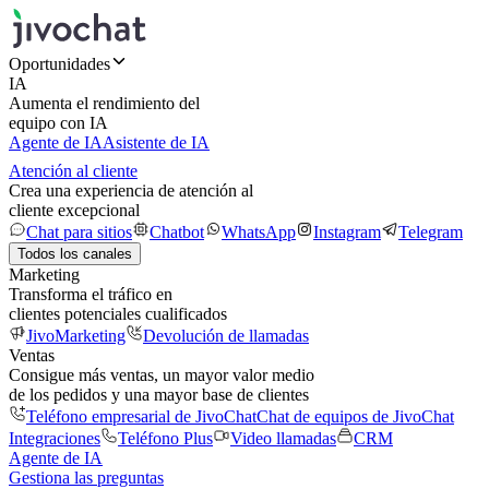
Oportunidades
IA
Aumenta el rendimiento del
equipo con IA
Agente de IA
Asistente de IA
Atención al cliente
Crea una experiencia de atención al
cliente excepcional
Chat para sitios
Chatbot
WhatsApp
Instagram
Telegram
Todos los canales
Marketing
Transforma el tráfico en
clientes potenciales cualificados
JivoMarketing
Devolución de llamadas
Ventas
Consigue más ventas, un mayor valor medio
de los pedidos y una mayor base de clientes
Teléfono empresarial de JivoChat
Chat de equipos de JivoChat
Integraciones
Teléfono Plus
Video llamadas
CRM
Agente de IA
Gestiona las preguntas