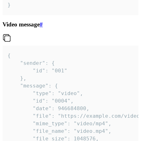
}
Video message
#
{

	"sender": {

		"id": "001"

	},

	"message": {

		"type": "video",

		"id": "0004",

		"date": 946684800,

		"file": "https://example.com/video.mp4",

		"mime_type": "video/mp4",

		"file_name": "video.mp4",

		"file_size": 1048576,
