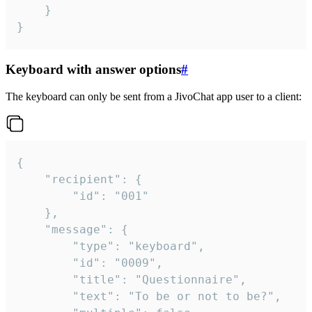
	}

}
Keyboard with answer options
#
The keyboard can only be sent from a JivoChat app user to a client:
{

	"recipient": {

		"id": "001"

	},

	"message": {

		"type": "keyboard",

		"id": "0009",

		"title": "Questionnaire",

		"text": "To be or not to be?",
