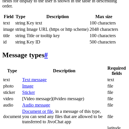
fields for display to the user is shown in the table in descending
order.
Field
Type
Description
Max size
text
string
Key text
100 characters
image
string
Image URL (https or http scheme)
2048 characters
title
string
Title or tooltip key
100 characters
id
string
Key ID
500 characters
Message types
#
Required
Type
Description
fields
text
Text message
text
photo
Image
file
sticker
Sticker
file
video
[Video message](#video message)
file
audio
Audio message
file
Document or file
, in a message of this type,
document
you can send any files that are allowed to be
file
transferred to JivoChat app
latitude