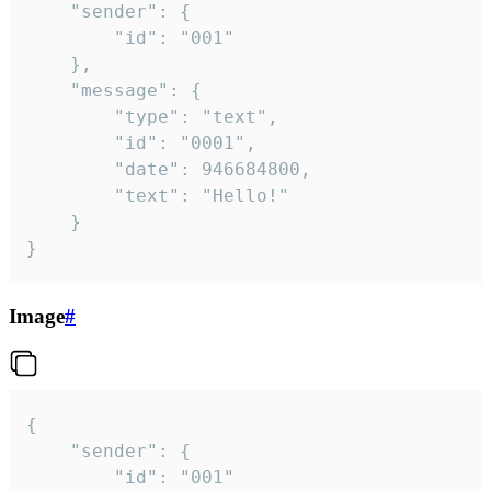
	"sender": {

		"id": "001"

	},

	"message": {

		"type": "text",

		"id": "0001",

		"date": 946684800,

		"text": "Hello!"

	}

}
Image
#
{

	"sender": {

		"id": "001"
