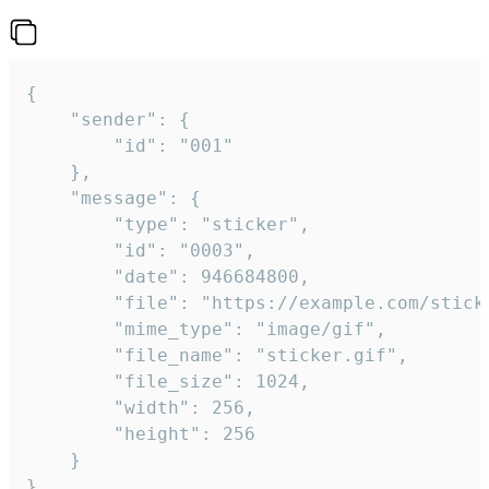
{

	"sender": {

		"id": "001"

	},

	"message": {

		"type": "sticker",

		"id": "0003",

		"date": 946684800,

		"file": "https://example.com/sticker.gif",

		"mime_type": "image/gif",

		"file_name": "sticker.gif",

		"file_size": 1024,

		"width": 256,

		"height": 256

	}

}