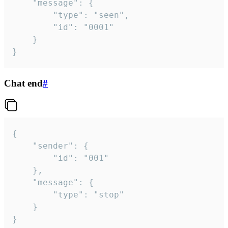
	"message": {

		"type": "seen",

		"id": "0001"

	}

}
Chat end
#
{

	"sender": {

		"id": "001"

	},

	"message": {

		"type": "stop"

	}

}