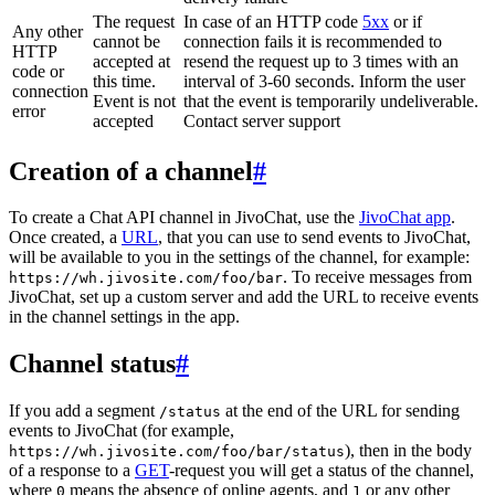
The request
In case of an HTTP code
5xx
or if
Any other
cannot be
connection fails it is recommended to
HTTP
accepted at
resend the request up to 3 times with an
code or
this time.
interval of 3-60 seconds. Inform the user
connection
Event is not
that the event is temporarily undeliverable.
error
accepted
Contact server support
Creation of a channel
#
To create a Chat API channel in JivoChat, use the
JivoChat app
.
Once created, a
URL
, that you can use to send events to JivoChat,
will be available to you in the settings of the channel, for example:
. To receive messages from
https://wh.jivosite.com/foo/bar
JivoChat, set up a custom server and add the URL to receive events
in the channel settings in the app.
Channel status
#
If you add a segment
at the end of the URL for sending
/status
events to JivoChat (for example,
), then in the body
https://wh.jivosite.com/foo/bar/status
of a response to a
GET
-request you will get a status of the channel,
where
means the absence of online agents, and
or any other
0
1