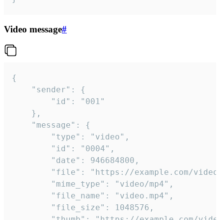
Video message
#
{

	"sender": {

		"id": "001"

	},

	"message": {

		"type": "video",

		"id": "0004",

		"date": 946684800,

		"file": "https://example.com/video.mp4",

		"mime_type": "video/mp4",

		"file_name": "video.mp4",

		"file_size": 1048576,

		"thumb": "https://example.com/video_thumb.png",
