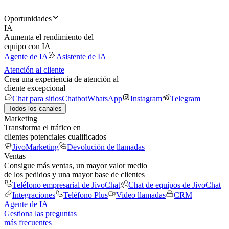
Oportunidades
IA
Aumenta el rendimiento del
equipo con IA
Agente de IA
Asistente de IA
Atención al cliente
Crea una experiencia de atención al
cliente excepcional
Chat para sitios
Chatbot
WhatsApp
Instagram
Telegram
Todos los canales
Marketing
Transforma el tráfico en
clientes potenciales cualificados
JivoMarketing
Devolución de llamadas
Ventas
Consigue más ventas, un mayor valor medio
de los pedidos y una mayor base de clientes
Teléfono empresarial de JivoChat
Chat de equipos de JivoChat
Integraciones
Teléfono Plus
Video llamadas
CRM
Agente de IA
Gestiona las preguntas
más frecuentes