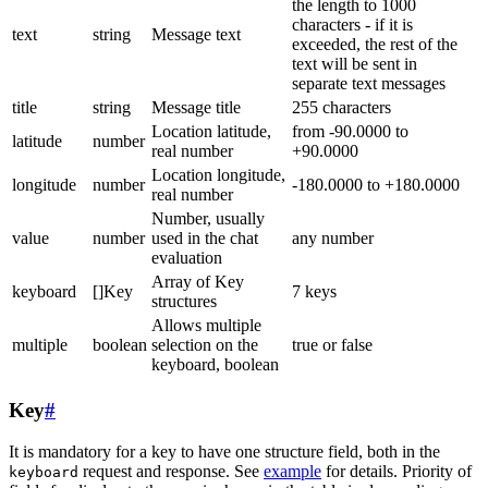
the length to 1000
characters - if it is
text
string
Message text
exceeded, the rest of the
text will be sent in
separate text messages
title
string
Message title
255 characters
Location latitude,
from -90.0000 to
latitude
number
real number
+90.0000
Location longitude,
longitude
number
-180.0000 to +180.0000
real number
Number, usually
value
number
used in the chat
any number
evaluation
Array of Key
keyboard
[]Key
7 keys
structures
Allows multiple
multiple
boolean
selection on the
true or false
keyboard, boolean
Key
#
It is mandatory for a key to have one structure field, both in the
request and response. See
example
for details. Priority of
keyboard