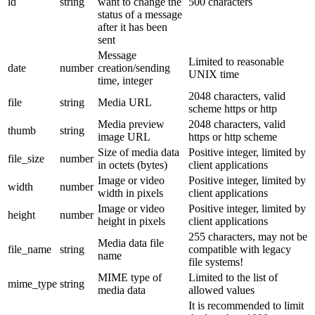
id
string
want to change the
500 characters
status of a message
after it has been
sent
Message
Limited to reasonable
date
number
creation/sending
UNIX time
time, integer
2048 characters, valid
file
string
Media URL
scheme https or http
Media preview
2048 characters, valid
thumb
string
image URL
https or http scheme
Size of media data
Positive integer, limited by
file_size
number
in octets (bytes)
client applications
Image or video
Positive integer, limited by
width
number
width in pixels
client applications
Image or video
Positive integer, limited by
height
number
height in pixels
client applications
255 characters, may not be
Media data file
file_name
string
compatible with legacy
name
file systems!
MIME type of
Limited to the list of
mime_type
string
media data
allowed values
It is recommended to limit