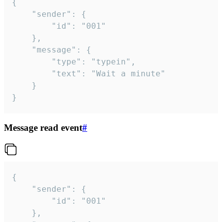
{

	"sender": {

		"id": "001"

	},

	"message": {

		"type": "typein",

		"text": "Wait a minute"

	}

}
Message read event
#
{

	"sender": {

		"id": "001"

	},
