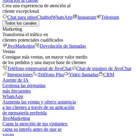
Atención al cliente
Crea una experiencia de atención al
cliente excepcional
Chat para sitios
Chatbot
WhatsApp
Instagram
Telegram
Todos los canales
Marketing
Transforma el tráfico en
clientes potenciales cualificados
JivoMarketing
Devolución de llamadas
Ventas
Consigue más ventas, un mayor valor medio
de los pedidos y una mayor base de clientes
Teléfono empresarial de JivoChat
Chat de equipos de JivoChat
Integraciones
Teléfono Plus
Video llamadas
CRM
Agente de IA
Gestiona las preguntas
más frecuentes
WhatsApp
Aumenta las ventas y ofrece asistencia
a tus clientes a través de su aplicación
de mensajería preferida
JivoMarketing
Capta la atención de tus visitantes:
capta su interés antes de que se
vayan