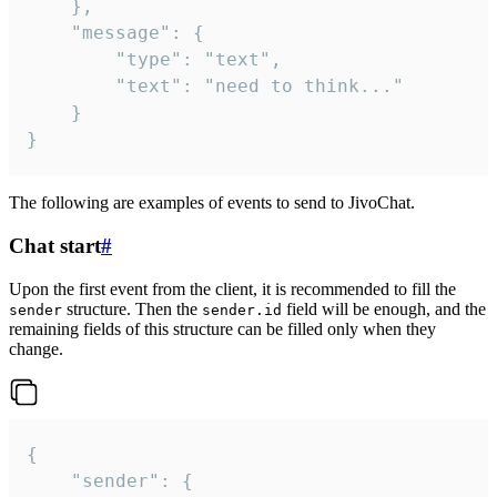
	},

	"message": {

		"type": "text",

		"text": "need to think..."

	}

}
The following are examples of events to send to JivoChat.
Chat start
#
Upon the first event from the client, it is recommended to fill the
structure. Then the
field will be enough, and the
sender
sender.id
remaining fields of this structure can be filled only when they
change.
{

	"sender": {
