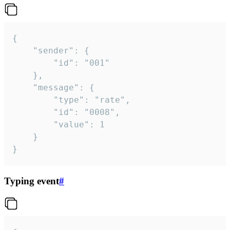
{

	"sender": {

		"id": "001"

	},

	"message": {

		"type": "rate",

		"id": "0008",

		"value": 1

	}

}
Typing event
#