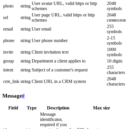
User avatar URL, valid https or http
2048
photo
string
schemes
symbols
User page URL, valid https or http
2048
url
string
schemes
символов
255
email
string
User email
symbols
2-15
phone
string
User phone number
symbols
1000
invite
string
Client invitation text
symbols
group
string
Department a client applies to
10 digits
255
intent
string
Subject of a customer's request
characters
2048
crm_link
string
Client URL in a CRM system
characters
Message
#
Field
Type
Description
Max size
Message
identificator,
required if you