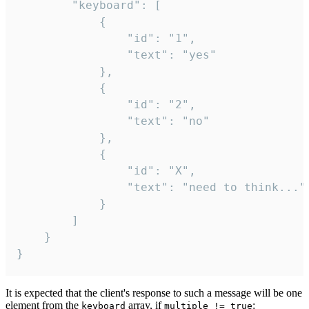
		"keyboard": [

			{

				"id": "1",

				"text": "yes"

			},

			{

				"id": "2",

				"text": "no"

			},

			{

				"id": "X",

				"text": "need to think..."

			}

		]

	}

}
It is expected that the client's response to such a message will be one
element from the
array, if
:
keyboard
multiple != true