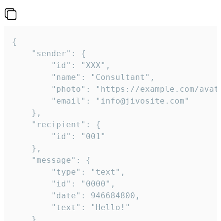
{

	"sender": {

		"id": "XXX",

		"name": "Consultant",

		"photo": "https://example.com/avatar.png",

		"email": "info@jivosite.com"

	},

	"recipient": {

		"id": "001"

	},

	"message": {

		"type": "text",

		"id": "0000",

		"date": 946684800,

		"text": "Hello!"

	}
