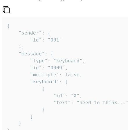
{

	"sender": {

		"id": "001"

	},

	"message": {

		"type": "keyboard",

		"id": "0009",

		"multiple": false,

		"keyboard": [

			{

				"id": "X",

				"text": "need to think..."

			}

		]

	}
