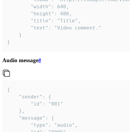
		"width": 640,

		"height": 480,

		"title": "Title",

		"text": "Video comment."

	}

}
Audio message
#
{

	"sender": {

		"id": "001"

	},

	"message": {

		"type": "audio",
