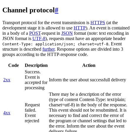
Channel protocol
#
Transport protocol for the event transmission is
HTTPS
(at the
development stage it is allowed to use
HTTP
). An event is contained
in a body of a
POST
-request in
JSON
format (note: text encoding in
JSON format is
UTF-8
), requests must have an appropriate header
. Event
Content-Type: application/json; charset=utf-8
structure is described
further
. Response options are divided into 3
groups according to the HTTP-response code.
Code
Description
Action
Success.
Event is
2xx
Inform the user about successfull delivery
accepted for
processing
There may be a description of the error
(type of content Content-Type: text/plain;
Request
charset=utf-8) in the body of the response.
failed.
This event should not be resubmitted. It is
4xx
Event
necessary to find and correct the error of
rejected
the program or channel settings that led to
the error. Inform the user about the event
delivery failure