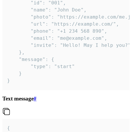
		"id": "001",

		"name": "John Doe",

		"photo": "https://example.com/me.jpg",

		"url": "https://example.com/",

		"phone": "+1 234 568 890",

		"email": "me@example.com",

		"invite": "Hello! May I help you?"

	},

	"message": {

		"type": "start"

	}

}
Text message
#
{
