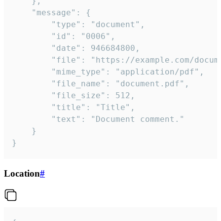
	},

	"message": {

		"type": "document",

		"id": "0006",

		"date": 946684800,

		"file": "https://example.com/document.pdf",

		"mime_type": "application/pdf",

		"file_name": "document.pdf",

		"file_size": 512,

		"title": "Title",

		"text": "Document comment."

	}

}
Location
#