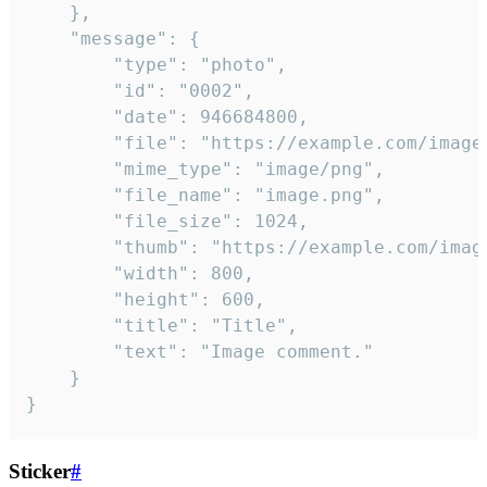
	},

	"message": {

		"type": "photo",

		"id": "0002",

		"date": 946684800,

		"file": "https://example.com/image.png",

		"mime_type": "image/png",

		"file_name": "image.png",

		"file_size": 1024,

		"thumb": "https://example.com/image_thumb.png",

		"width": 800,

		"height": 600,

		"title": "Title",

		"text": "Image comment."

	}

}
Sticker
#