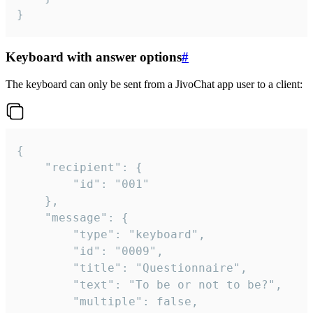
}
Keyboard with answer options
#
The keyboard can only be sent from a JivoChat app user to a client:
{

	"recipient": {

		"id": "001"

	},

	"message": {

		"type": "keyboard",

		"id": "0009",

		"title": "Questionnaire",

		"text": "To be or not to be?",

		"multiple": false,
