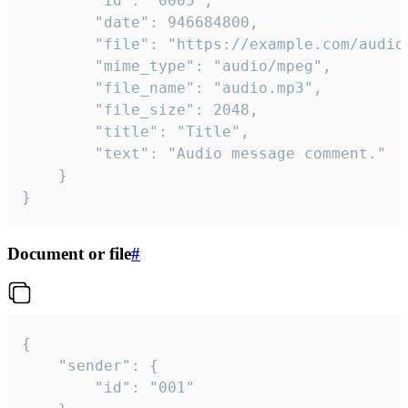
		"id": "0005",

		"date": 946684800,

		"file": "https://example.com/audio.mp3",

		"mime_type": "audio/mpeg",

		"file_name": "audio.mp3",

		"file_size": 2048,

		"title": "Title",

		"text": "Audio message comment."

	}

}
Document or file
#
{

	"sender": {

		"id": "001"
