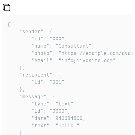
{

	"sender": {

		"id": "XXX",

		"name": "Consultant",

		"photo": "https://example.com/avatar.png",

		"email": "info@jivosite.com"

	},

	"recipient": {

		"id": "001"

	},

	"message": {

		"type": "text",

		"id": "0000",

		"date": 946684800,

		"text": "Hello!"

	}
