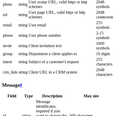
User avatar URL, valid https or http
2048
photo
string
schemes
symbols
User page URL, valid https or http
2048
url
string
schemes
символов
255
email
string
User email
symbols
2-15
phone
string
User phone number
symbols
1000
invite
string
Client invitation text
symbols
group
string
Department a client applies to
10 digits
255
intent
string
Subject of a customer's request
characters
2048
crm_link
string
Client URL in a CRM system
characters
Message
#
Field
Type
Description
Max size
Message
identificator,
required if you
id
string
want to change the
500 characters