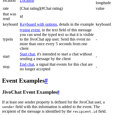
location
Location
longitude
rate
[Chat rating](#Chat rating)
value
that was
id
read
keyboard
Keyboard with options
, details in the example
keyboard
typing event
, in the text field of this message
you can send the typed text so that it is visible
typein
to the JivoChat app user. Send this event no
-
more than once every 5 seconds from one
client
Start chat
, it's intended to start a chat without
start
-
sending a message by the client
End chat
, a signal that events for this chat are
stop
-
no longer accepted
Event Examples
#
JivoChat Event Examples
#
If at least one sender property is defined for the JivoChat user, a
field with this information is added to the event. The
sender
recipient of the message is identified by the
field.
recipient.id