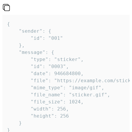
{

	"sender": {

		"id": "001"

	},

	"message": {

		"type": "sticker",

		"id": "0003",

		"date": 946684800,

		"file": "https://example.com/sticker.gif",

		"mime_type": "image/gif",

		"file_name": "sticker.gif",

		"file_size": 1024,

		"width": 256,

		"height": 256

	}

}