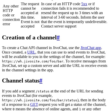
The request
In case of an HTTP code
5xx
or if
Any other
cannot be
connection fails it is recommended to
HTTP
accepted at
resend the request up to 3 times with an
code or
this time.
interval of 3-60 seconds. Inform the user
connection
Event is not
that the event is temporarily undeliverable.
error
accepted
Contact server support
Creation of a channel
#
To create a Chat API channel in JivoChat, use the
JivoChat app
.
Once created, a
URL
, that you can use to send events to JivoChat,
will be available to you in the settings of the channel, for example:
. To receive messages from
https://wh.jivosite.com/foo/bar
JivoChat, set up a custom server and add the URL to receive events
in the channel settings in the app.
Channel status
#
If you add a segment
at the end of the URL for sending
/status
events to JivoChat (for example,
), then in the body
https://wh.jivosite.com/foo/bar/status
of a response to a
GET
-request you will get a status of the channel,
where
means the absence of online agents, and
or any other
0
1