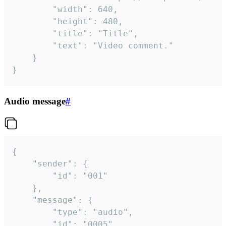
		"width": 640,

		"height": 480,

		"title": "Title",

		"text": "Video comment."

	}

}
Audio message
#
{

	"sender": {

		"id": "001"

	},

	"message": {

		"type": "audio",

		"id": "0005",
