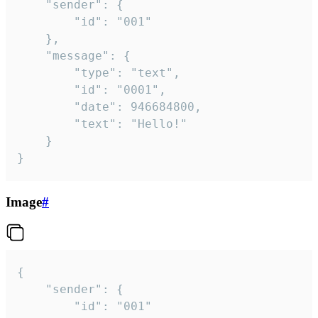
	"sender": {

		"id": "001"

	},

	"message": {

		"type": "text",

		"id": "0001",

		"date": 946684800,

		"text": "Hello!"

	}

}
Image
#
{

	"sender": {

		"id": "001"
