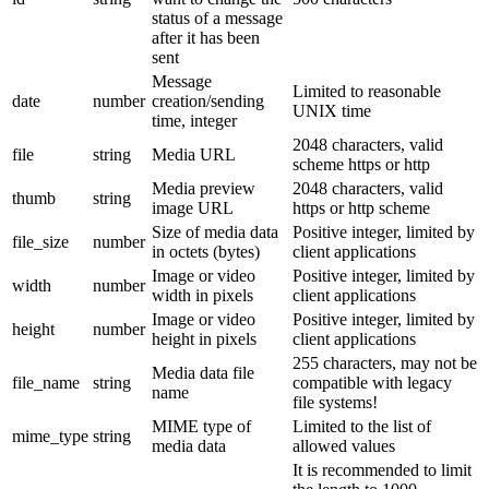
status of a message
after it has been
sent
Message
Limited to reasonable
date
number
creation/sending
UNIX time
time, integer
2048 characters, valid
file
string
Media URL
scheme https or http
Media preview
2048 characters, valid
thumb
string
image URL
https or http scheme
Size of media data
Positive integer, limited by
file_size
number
in octets (bytes)
client applications
Image or video
Positive integer, limited by
width
number
width in pixels
client applications
Image or video
Positive integer, limited by
height
number
height in pixels
client applications
255 characters, may not be
Media data file
file_name
string
compatible with legacy
name
file systems!
MIME type of
Limited to the list of
mime_type
string
media data
allowed values
It is recommended to limit