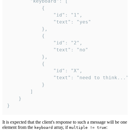
		"keyboard": [

			{

				"id": "1",

				"text": "yes"

			},

			{

				"id": "2",

				"text": "no"

			},

			{

				"id": "X",

				"text": "need to think..."

			}

		]

	}

}
It is expected that the client's response to such a message will be one
element from the
array, if
:
keyboard
multiple != true