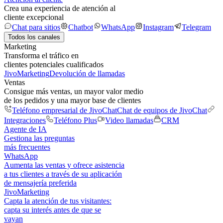
Crea una experiencia de atención al
cliente excepcional
Chat para sitios
Chatbot
WhatsApp
Instagram
Telegram
Todos los canales
Marketing
Transforma el tráfico en
clientes potenciales cualificados
JivoMarketing
Devolución de llamadas
Ventas
Consigue más ventas, un mayor valor medio
de los pedidos y una mayor base de clientes
Teléfono empresarial de JivoChat
Chat de equipos de JivoChat
Integraciones
Teléfono Plus
Video llamadas
CRM
Agente de IA
Gestiona las preguntas
más frecuentes
WhatsApp
Aumenta las ventas y ofrece asistencia
a tus clientes a través de su aplicación
de mensajería preferida
JivoMarketing
Capta la atención de tus visitantes:
capta su interés antes de que se
vayan