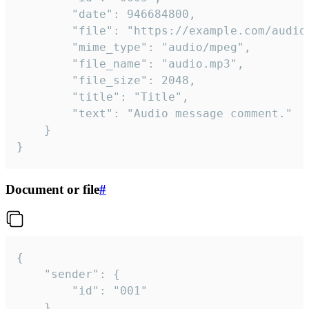
		"date": 946684800,

		"file": "https://example.com/audio.mp3",

		"mime_type": "audio/mpeg",

		"file_name": "audio.mp3",

		"file_size": 2048,

		"title": "Title",

		"text": "Audio message comment."

	}

}
Document or file
#
{

	"sender": {

		"id": "001"

	},
