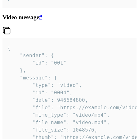
Video message
#
{

	"sender": {

		"id": "001"

	},

	"message": {

		"type": "video",

		"id": "0004",

		"date": 946684800,

		"file": "https://example.com/video.mp4",

		"mime_type": "video/mp4",

		"file_name": "video.mp4",

		"file_size": 1048576,

		"thumb": "https://example.com/video_thumb.png",
