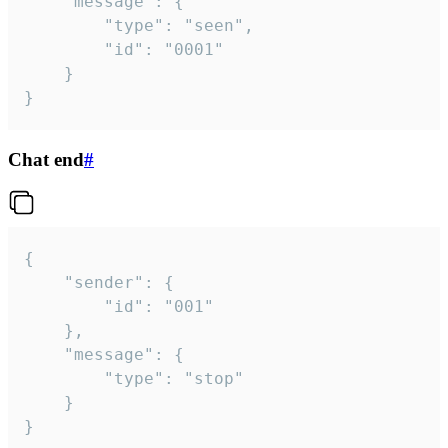
	"message": {

		"type": "seen",

		"id": "0001"

	}

}
Chat end
#
{

	"sender": {

		"id": "001"

	},

	"message": {

		"type": "stop"

	}

}