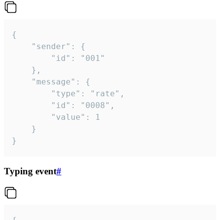
{

	"sender": {

		"id": "001"

	},

	"message": {

		"type": "rate",

		"id": "0008",

		"value": 1

	}

}
Typing event
#