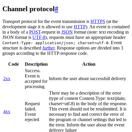
Channel protocol
#
Transport protocol for the event transmission is
HTTPS
(at the
development stage it is allowed to use
HTTP
). An event is contained
in a body of a
POST
-request in
JSON
format (note: text encoding in
JSON format is
UTF-8
), requests must have an appropriate header
. Event
Content-Type: application/json; charset=utf-8
structure is described
further
. Response options are divided into 3
groups according to the HTTP-response code.
Code
Description
Action
Success.
Event is
2xx
Inform the user about successfull delivery
accepted for
processing
There may be a description of the error
(type of content Content-Type: text/plain;
Request
charset=utf-8) in the body of the response.
failed.
This event should not be resubmitted. It is
4xx
Event
necessary to find and correct the error of
rejected
the program or channel settings that led to
the error. Inform the user about the event
delivery failure