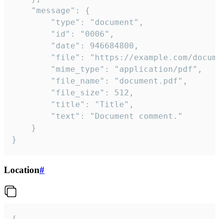
	"message": {

		"type": "document",

		"id": "0006",

		"date": 946684800,

		"file": "https://example.com/document.pdf",

		"mime_type": "application/pdf",

		"file_name": "document.pdf",

		"file_size": 512,

		"title": "Title",

		"text": "Document comment."

	}

}
Location
#
{
