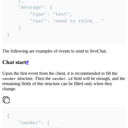
	},

	"message": {

		"type": "text",

		"text": "need to think..."

	}

}
The following are examples of events to send to JivoChat.
Chat start
#
Upon the first event from the client, it is recommended to fill the
structure. Then the
field will be enough, and the
sender
sender.id
remaining fields of this structure can be filled only when they
change.
{

	"sender": {
