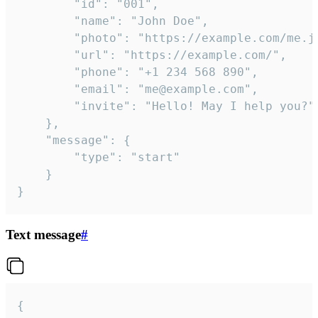
		"id": "001",

		"name": "John Doe",

		"photo": "https://example.com/me.jpg",

		"url": "https://example.com/",

		"phone": "+1 234 568 890",

		"email": "me@example.com",

		"invite": "Hello! May I help you?"

	},

	"message": {

		"type": "start"

	}

}
Text message
#
{
