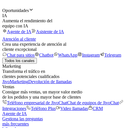
Oportunidades
IA
Aumenta el rendimiento del
equipo con IA
Agente de IA
Asistente de IA
Atención al cliente
Crea una experiencia de atención al
cliente excepcional
Chat para sitios
Chatbot
WhatsApp
Instagram
Telegram
Todos los canales
Marketing
Transforma el tráfico en
clientes potenciales cualificados
JivoMarketing
Devolución de llamadas
Ventas
Consigue más ventas, un mayor valor medio
de los pedidos y una mayor base de clientes
Teléfono empresarial de JivoChat
Chat de equipos de JivoChat
Integraciones
Teléfono Plus
Video llamadas
CRM
Agente de IA
Gestiona las preguntas
más frecuentes