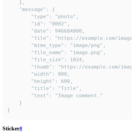
	},

	"message": {

		"type": "photo",

		"id": "0002",

		"date": 946684800,

		"file": "https://example.com/image.png",

		"mime_type": "image/png",

		"file_name": "image.png",

		"file_size": 1024,

		"thumb": "https://example.com/image_thumb.png",

		"width": 800,

		"height": 600,

		"title": "Title",

		"text": "Image comment."

	}

}
Sticker
#