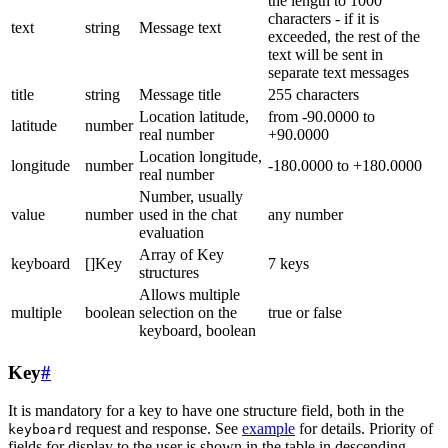
the length to 1000
characters - if it is
text
string
Message text
exceeded, the rest of the
text will be sent in
separate text messages
title
string
Message title
255 characters
Location latitude,
from -90.0000 to
latitude
number
real number
+90.0000
Location longitude,
longitude
number
-180.0000 to +180.0000
real number
Number, usually
value
number
used in the chat
any number
evaluation
Array of Key
keyboard
[]Key
7 keys
structures
Allows multiple
multiple
boolean
selection on the
true or false
keyboard, boolean
Key
#
It is mandatory for a key to have one structure field, both in the
request and response. See
example
for details. Priority of
keyboard
fields for display to the user is shown in the table in descending