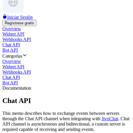
Iniciar Sesión
Regístrese gratis
Overview
Widget API
Webhooks API
Chat API
Bot API
Categorías
Overview
Widget API
Webhooks API
Chat API
Bot API
Documentation
Chat API
This memo describes how to exchange events between servers
through the Chat API channel when integrating with
JivoChat
. Chat
API channel is asynchronous and bidirectional, a custom server is
required capable of receiving and sending events.