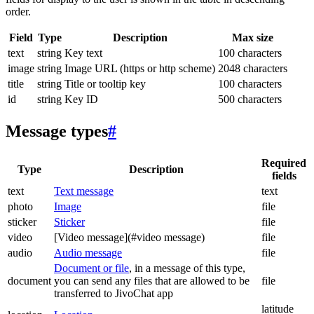
order.
Field
Type
Description
Max size
text
string
Key text
100 characters
image
string
Image URL (https or http scheme)
2048 characters
title
string
Title or tooltip key
100 characters
id
string
Key ID
500 characters
Message types
#
Required
Type
Description
fields
text
Text message
text
photo
Image
file
sticker
Sticker
file
video
[Video message](#video message)
file
audio
Audio message
file
Document or file
, in a message of this type,
document
you can send any files that are allowed to be
file
transferred to JivoChat app
latitude