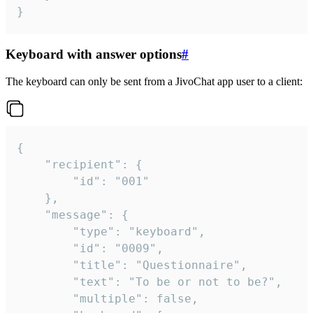
}
Keyboard with answer options
#
The keyboard can only be sent from a JivoChat app user to a client:
{

	"recipient": {

		"id": "001"

	},

	"message": {

		"type": "keyboard",

		"id": "0009",

		"title": "Questionnaire",

		"text": "To be or not to be?",

		"multiple": false,
