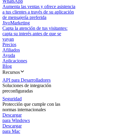
WhatsApp
Aumenta las ventas y ofrece asistencia
a tus clientes a través de su aplicación
de mensajería preferida
JivoMarketing
Capta la atención de tus visitantes:
capta su interés antes de que se
vayan
Precios
Afiliados
Ayuda
Aplicaciones
Blog
Recursos
API para Desarrolladores
Soluciones de integración
preconfiguradas
Seguridad
Protección que cumple con las
normas internacionales
Descargar
para Windows
Descargar
para Mac