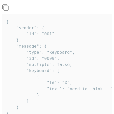
{

	"sender": {

		"id": "001"

	},

	"message": {

		"type": "keyboard",

		"id": "0009",

		"multiple": false,

		"keyboard": [

			{

				"id": "X",

				"text": "need to think..."

			}

		]

	}

}