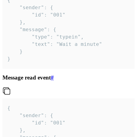
{

	"sender": {

		"id": "001"

	},

	"message": {

		"type": "typein",

		"text": "Wait a minute"

	}

}
Message read event
#
{

	"sender": {

		"id": "001"

	},
