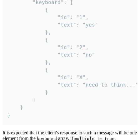
		"keyboard": [

			{

				"id": "1",

				"text": "yes"

			},

			{

				"id": "2",

				"text": "no"

			},

			{

				"id": "X",

				"text": "need to think..."

			}

		]

	}

}
It is expected that the client's response to such a message will be one
element from the
array, if
:
keyboard
multiple != true