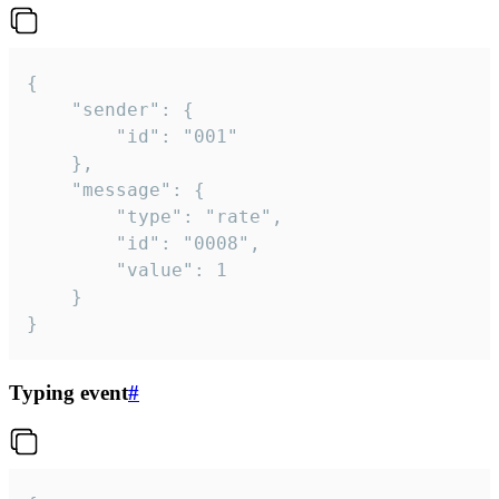
{

	"sender": {

		"id": "001"

	},

	"message": {

		"type": "rate",

		"id": "0008",

		"value": 1

	}

}
Typing event
#