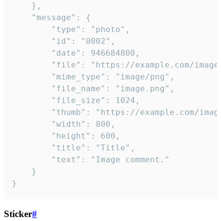
	},

	"message": {

		"type": "photo",

		"id": "0002",

		"date": 946684800,

		"file": "https://example.com/image.png",

		"mime_type": "image/png",

		"file_name": "image.png",

		"file_size": 1024,

		"thumb": "https://example.com/image_thumb.png",

		"width": 800,

		"height": 600,

		"title": "Title",

		"text": "Image comment."

	}

}
Sticker
#