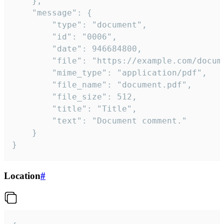
	},

	"message": {

		"type": "document",

		"id": "0006",

		"date": 946684800,

		"file": "https://example.com/document.pdf",

		"mime_type": "application/pdf",

		"file_name": "document.pdf",

		"file_size": 512,

		"title": "Title",

		"text": "Document comment."

	}

}
Location
#