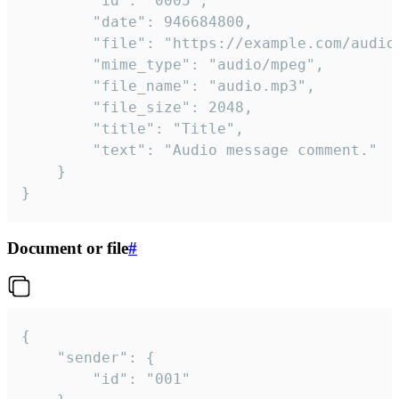
		"id": "0005",

		"date": 946684800,

		"file": "https://example.com/audio.mp3",

		"mime_type": "audio/mpeg",

		"file_name": "audio.mp3",

		"file_size": 2048,

		"title": "Title",

		"text": "Audio message comment."

	}

}
Document or file
#
{

	"sender": {

		"id": "001"
