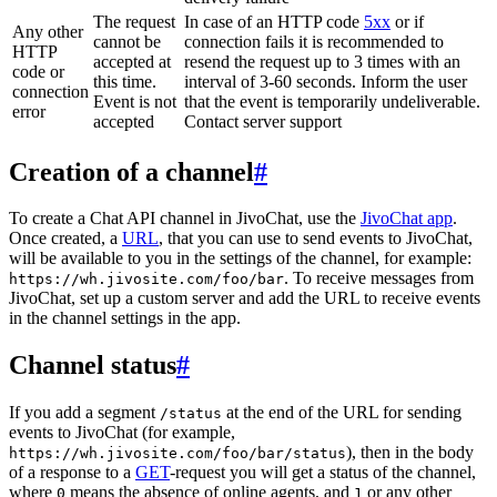
The request
In case of an HTTP code
5xx
or if
Any other
cannot be
connection fails it is recommended to
HTTP
accepted at
resend the request up to 3 times with an
code or
this time.
interval of 3-60 seconds. Inform the user
connection
Event is not
that the event is temporarily undeliverable.
error
accepted
Contact server support
Creation of a channel
#
To create a Chat API channel in JivoChat, use the
JivoChat app
.
Once created, a
URL
, that you can use to send events to JivoChat,
will be available to you in the settings of the channel, for example:
. To receive messages from
https://wh.jivosite.com/foo/bar
JivoChat, set up a custom server and add the URL to receive events
in the channel settings in the app.
Channel status
#
If you add a segment
at the end of the URL for sending
/status
events to JivoChat (for example,
), then in the body
https://wh.jivosite.com/foo/bar/status
of a response to a
GET
-request you will get a status of the channel,
where
means the absence of online agents, and
or any other
0
1