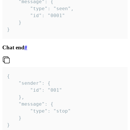
	"message": {

		"type": "seen",

		"id": "0001"

	}

}
Chat end
#
{

	"sender": {

		"id": "001"

	},

	"message": {

		"type": "stop"

	}

}