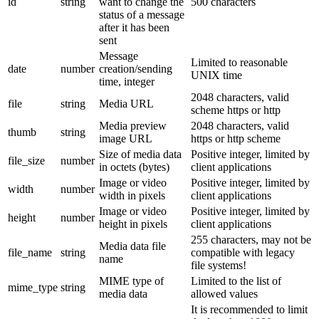
id
string
want to change the
500 characters
status of a message
after it has been
sent
Message
Limited to reasonable
date
number
creation/sending
UNIX time
time, integer
2048 characters, valid
file
string
Media URL
scheme https or http
Media preview
2048 characters, valid
thumb
string
image URL
https or http scheme
Size of media data
Positive integer, limited by
file_size
number
in octets (bytes)
client applications
Image or video
Positive integer, limited by
width
number
width in pixels
client applications
Image or video
Positive integer, limited by
height
number
height in pixels
client applications
255 characters, may not be
Media data file
file_name
string
compatible with legacy
name
file systems!
MIME type of
Limited to the list of
mime_type
string
media data
allowed values
It is recommended to limit