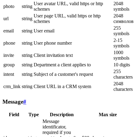
User avatar URL, valid https or http
2048
photo
string
schemes
symbols
User page URL, valid https or http
2048
url
string
schemes
символов
255
email
string
User email
symbols
2-15
phone
string
User phone number
symbols
1000
invite
string
Client invitation text
symbols
group
string
Department a client applies to
10 digits
255
intent
string
Subject of a customer's request
characters
2048
crm_link
string
Client URL in a CRM system
characters
Message
#
Field
Type
Description
Max size
Message
identificator,
required if you