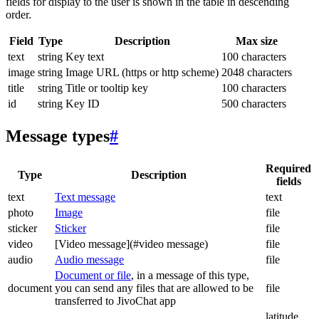
fields for display to the user is shown in the table in descending
order.
Field
Type
Description
Max size
text
string
Key text
100 characters
image
string
Image URL (https or http scheme)
2048 characters
title
string
Title or tooltip key
100 characters
id
string
Key ID
500 characters
Message types
#
Required
Type
Description
fields
text
Text message
text
photo
Image
file
sticker
Sticker
file
video
[Video message](#video message)
file
audio
Audio message
file
Document or file
, in a message of this type,
document
you can send any files that are allowed to be
file
transferred to JivoChat app
latitude