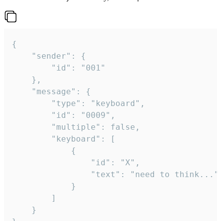
{

	"sender": {

		"id": "001"

	},

	"message": {

		"type": "keyboard",

		"id": "0009",

		"multiple": false,

		"keyboard": [

			{

				"id": "X",

				"text": "need to think..."

			}

		]

	}
