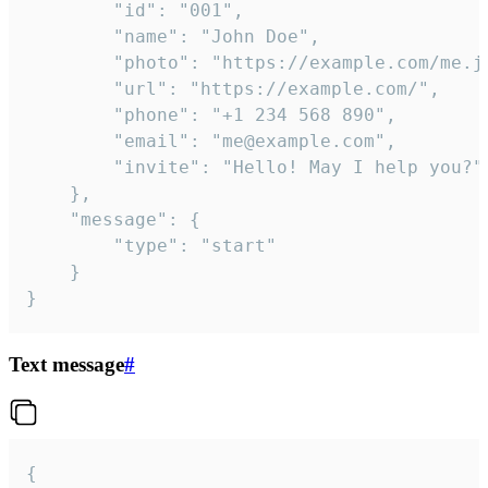
		"id": "001",

		"name": "John Doe",

		"photo": "https://example.com/me.jpg",

		"url": "https://example.com/",

		"phone": "+1 234 568 890",

		"email": "me@example.com",

		"invite": "Hello! May I help you?"

	},

	"message": {

		"type": "start"

	}

}
Text message
#
{
