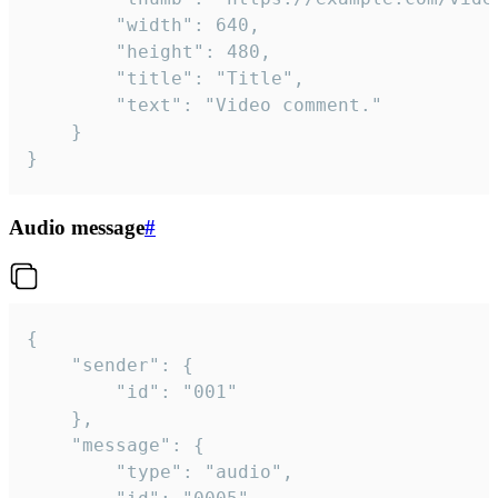
		"width": 640,

		"height": 480,

		"title": "Title",

		"text": "Video comment."

	}

}
Audio message
#
{

	"sender": {

		"id": "001"

	},

	"message": {

		"type": "audio",
