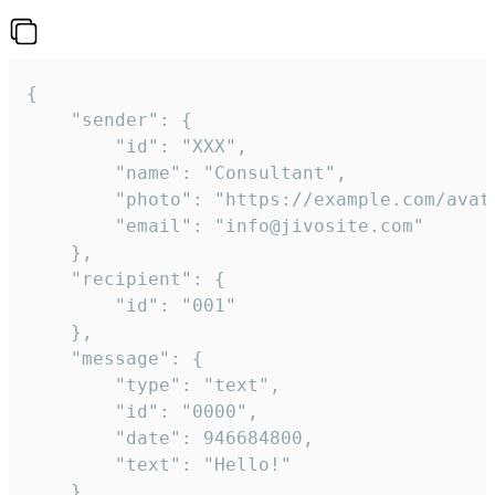
{

	"sender": {

		"id": "XXX",

		"name": "Consultant",

		"photo": "https://example.com/avatar.png",

		"email": "info@jivosite.com"

	},

	"recipient": {

		"id": "001"

	},

	"message": {

		"type": "text",

		"id": "0000",

		"date": 946684800,

		"text": "Hello!"

	}
