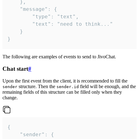
	},

	"message": {

		"type": "text",

		"text": "need to think..."

	}

}
The following are examples of events to send to JivoChat.
Chat start
#
Upon the first event from the client, it is recommended to fill the
structure. Then the
field will be enough, and the
sender
sender.id
remaining fields of this structure can be filled only when they
change.
{

	"sender": {
