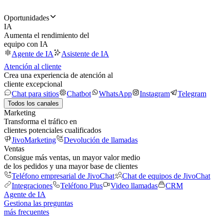
Oportunidades
IA
Aumenta el rendimiento del
equipo con IA
Agente de IA
Asistente de IA
Atención al cliente
Crea una experiencia de atención al
cliente excepcional
Chat para sitios
Chatbot
WhatsApp
Instagram
Telegram
Todos los canales
Marketing
Transforma el tráfico en
clientes potenciales cualificados
JivoMarketing
Devolución de llamadas
Ventas
Consigue más ventas, un mayor valor medio
de los pedidos y una mayor base de clientes
Teléfono empresarial de JivoChat
Chat de equipos de JivoChat
Integraciones
Teléfono Plus
Video llamadas
CRM
Agente de IA
Gestiona las preguntas
más frecuentes