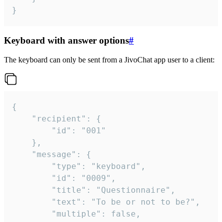
}
Keyboard with answer options
#
The keyboard can only be sent from a JivoChat app user to a client:
{

	"recipient": {

		"id": "001"

	},

	"message": {

		"type": "keyboard",

		"id": "0009",

		"title": "Questionnaire",

		"text": "To be or not to be?",

		"multiple": false,
