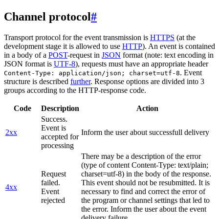
Channel protocol
#
Transport protocol for the event transmission is
HTTPS
(at the
development stage it is allowed to use
HTTP
). An event is contained
in a body of a
POST
-request in
JSON
format (note: text encoding in
JSON format is
UTF-8
), requests must have an appropriate header
. Event
Content-Type: application/json; charset=utf-8
structure is described
further
. Response options are divided into 3
groups according to the HTTP-response code.
Code
Description
Action
Success.
Event is
2xx
Inform the user about successfull delivery
accepted for
processing
There may be a description of the error
(type of content Content-Type: text/plain;
Request
charset=utf-8) in the body of the response.
failed.
This event should not be resubmitted. It is
4xx
Event
necessary to find and correct the error of
rejected
the program or channel settings that led to
the error. Inform the user about the event
delivery failure