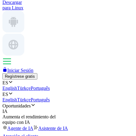
Descargar
para Linux
Iniciar Sesión
Regístrese gratis
ES
English
Türkçe
Português
ES
English
Türkçe
Português
Oportunidades
IA
Aumenta el rendimiento del
equipo con IA
Agente de IA
Asistente de IA