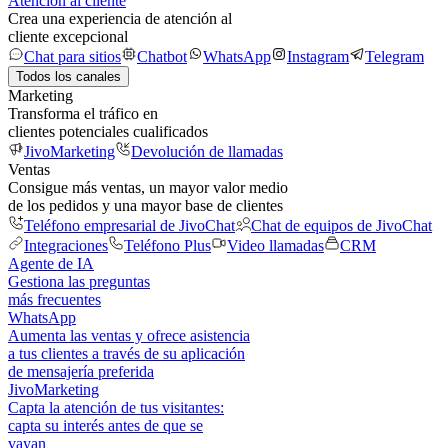
Atención al cliente
Crea una experiencia de atención al
cliente excepcional
Chat para sitios
Chatbot
WhatsApp
Instagram
Telegram
Todos los canales
Marketing
Transforma el tráfico en
clientes potenciales cualificados
JivoMarketing
Devolución de llamadas
Ventas
Consigue más ventas, un mayor valor medio
de los pedidos y una mayor base de clientes
Teléfono empresarial de JivoChat
Chat de equipos de JivoChat
Integraciones
Teléfono Plus
Video llamadas
CRM
Agente de IA
Gestiona las preguntas
más frecuentes
WhatsApp
Aumenta las ventas y ofrece asistencia
a tus clientes a través de su aplicación
de mensajería preferida
JivoMarketing
Capta la atención de tus visitantes:
capta su interés antes de que se
vayan