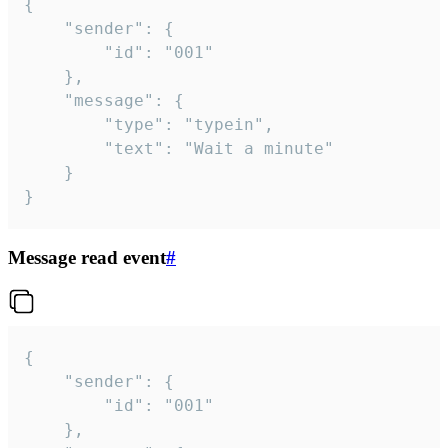
{

	"sender": {

		"id": "001"

	},

	"message": {

		"type": "typein",

		"text": "Wait a minute"

	}

}
Message read event
#
{

	"sender": {

		"id": "001"

	},
