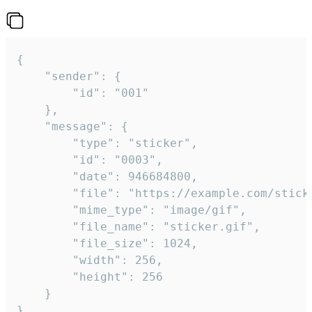
{

	"sender": {

		"id": "001"

	},

	"message": {

		"type": "sticker",

		"id": "0003",

		"date": 946684800,

		"file": "https://example.com/sticker.gif",

		"mime_type": "image/gif",

		"file_name": "sticker.gif",

		"file_size": 1024,

		"width": 256,

		"height": 256

	}

}