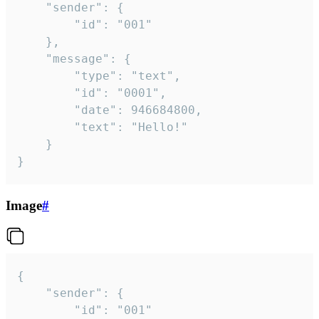
	"sender": {

		"id": "001"

	},

	"message": {

		"type": "text",

		"id": "0001",

		"date": 946684800,

		"text": "Hello!"

	}

}
Image
#
{

	"sender": {

		"id": "001"
