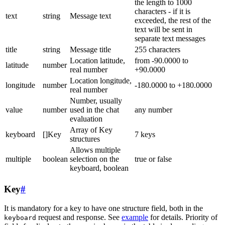
the length to 1000
characters - if it is
text
string
Message text
exceeded, the rest of the
text will be sent in
separate text messages
title
string
Message title
255 characters
Location latitude,
from -90.0000 to
latitude
number
real number
+90.0000
Location longitude,
longitude
number
-180.0000 to +180.0000
real number
Number, usually
value
number
used in the chat
any number
evaluation
Array of Key
keyboard
[]Key
7 keys
structures
Allows multiple
multiple
boolean
selection on the
true or false
keyboard, boolean
Key
#
It is mandatory for a key to have one structure field, both in the
request and response. See
example
for details. Priority of
keyboard