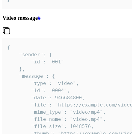
Video message
#
{

	"sender": {

		"id": "001"

	},

	"message": {

		"type": "video",

		"id": "0004",

		"date": 946684800,

		"file": "https://example.com/video.mp4",

		"mime_type": "video/mp4",

		"file_name": "video.mp4",

		"file_size": 1048576,

		"thumb": "https://example.com/video_thumb.png",
