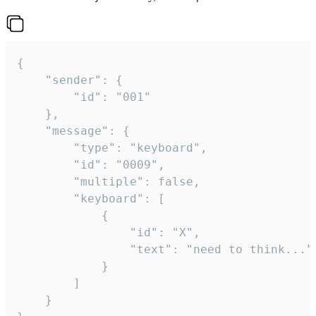
{

	"sender": {

		"id": "001"

	},

	"message": {

		"type": "keyboard",

		"id": "0009",

		"multiple": false,

		"keyboard": [

			{

				"id": "X",

				"text": "need to think..."

			}

		]

	}
