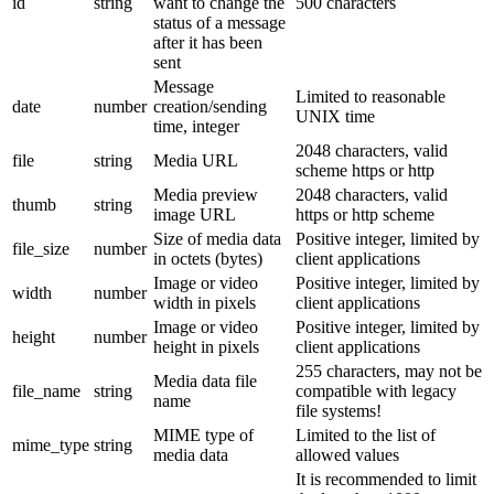
id
string
want to change the
500 characters
status of a message
after it has been
sent
Message
Limited to reasonable
date
number
creation/sending
UNIX time
time, integer
2048 characters, valid
file
string
Media URL
scheme https or http
Media preview
2048 characters, valid
thumb
string
image URL
https or http scheme
Size of media data
Positive integer, limited by
file_size
number
in octets (bytes)
client applications
Image or video
Positive integer, limited by
width
number
width in pixels
client applications
Image or video
Positive integer, limited by
height
number
height in pixels
client applications
255 characters, may not be
Media data file
file_name
string
compatible with legacy
name
file systems!
MIME type of
Limited to the list of
mime_type
string
media data
allowed values
It is recommended to limit