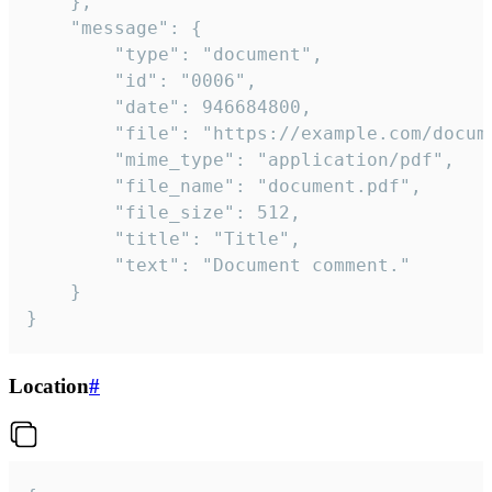
	},

	"message": {

		"type": "document",

		"id": "0006",

		"date": 946684800,

		"file": "https://example.com/document.pdf",

		"mime_type": "application/pdf",

		"file_name": "document.pdf",

		"file_size": 512,

		"title": "Title",

		"text": "Document comment."

	}

}
Location
#