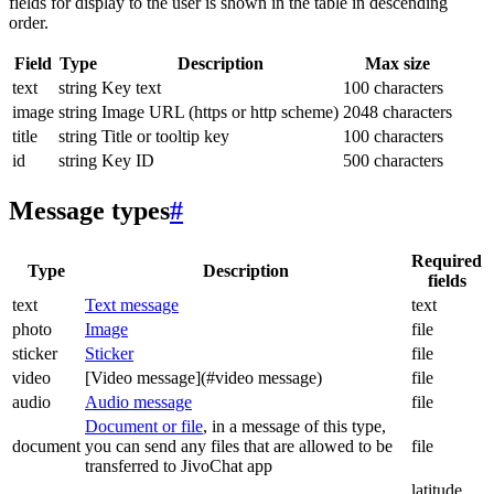
fields for display to the user is shown in the table in descending
order.
Field
Type
Description
Max size
text
string
Key text
100 characters
image
string
Image URL (https or http scheme)
2048 characters
title
string
Title or tooltip key
100 characters
id
string
Key ID
500 characters
Message types
#
Required
Type
Description
fields
text
Text message
text
photo
Image
file
sticker
Sticker
file
video
[Video message](#video message)
file
audio
Audio message
file
Document or file
, in a message of this type,
document
you can send any files that are allowed to be
file
transferred to JivoChat app
latitude