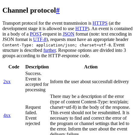
Channel protocol
#
Transport protocol for the event transmission is
HTTPS
(at the
development stage it is allowed to use
HTTP
). An event is contained
in a body of a
POST
-request in
JSON
format (note: text encoding in
JSON format is
UTF-8
), requests must have an appropriate header
. Event
Content-Type: application/json; charset=utf-8
structure is described
further
. Response options are divided into 3
groups according to the HTTP-response code.
Code
Description
Action
Success.
Event is
2xx
Inform the user about successfull delivery
accepted for
processing
There may be a description of the error
(type of content Content-Type: text/plain;
Request
charset=utf-8) in the body of the response.
failed.
This event should not be resubmitted. It is
4xx
Event
necessary to find and correct the error of
rejected
the program or channel settings that led to
the error. Inform the user about the event
delivery failure