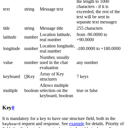
the length to 1000
characters - if it is
text
string
Message text
exceeded, the rest of the
text will be sent in
separate text messages
title
string
Message title
255 characters
Location latitude,
from -90.0000 to
latitude
number
real number
+90.0000
Location longitude,
longitude
number
-180.0000 to +180.0000
real number
Number, usually
value
number
used in the chat
any number
evaluation
Array of Key
keyboard
[]Key
7 keys
structures
Allows multiple
multiple
boolean
selection on the
true or false
keyboard, boolean
Key
#
It is mandatory for a key to have one structure field, both in the
request and response. See
example
for details. Priority of
keyboard