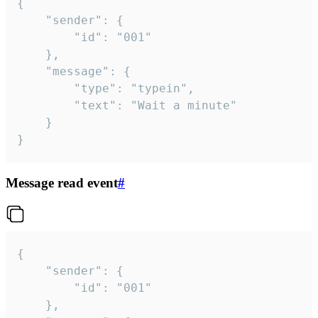
{

	"sender": {

		"id": "001"

	},

	"message": {

		"type": "typein",

		"text": "Wait a minute"

	}

}
Message read event
#
{

	"sender": {

		"id": "001"

	},
