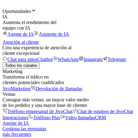
Oportunidades
IA
Aumenta el rendimiento del
equipo con IA
Agente de IA
Asistente de IA
Atención al cliente
Crea una experiencia de atención al
cliente excepcional
Chat para sitios
Chatbot
WhatsApp
Instagram
Telegram
Todos los canales
Marketing
Transforma el tráfico en
clientes potenciales cualificados
JivoMarketing
Devolución de llamadas
Ventas
Consigue más ventas, un mayor valor medio
de los pedidos y una mayor base de clientes
Teléfono empresarial de JivoChat
Chat de equipos de JivoChat
Integraciones
Teléfono Plus
Video llamadas
CRM
Agente de IA
Gestiona las preguntas
más frecuentes