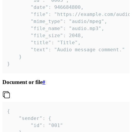
		"id": "0005",

		"date": 946684800,

		"file": "https://example.com/audio.mp3",

		"mime_type": "audio/mpeg",

		"file_name": "audio.mp3",

		"file_size": 2048,

		"title": "Title",

		"text": "Audio message comment."

	}

}
Document or file
#
{

	"sender": {

		"id": "001"
