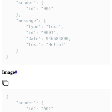
	"sender": {

		"id": "001"

	},

	"message": {

		"type": "text",

		"id": "0001",

		"date": 946684800,

		"text": "Hello!"

	}

}
Image
#
{

	"sender": {

		"id": "001"
