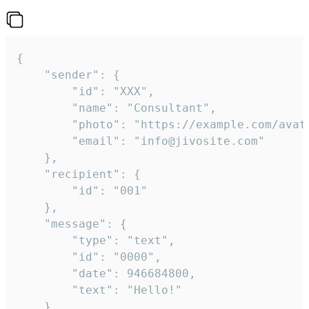
{

	"sender": {

		"id": "XXX",

		"name": "Consultant",

		"photo": "https://example.com/avatar.png",

		"email": "info@jivosite.com"

	},

	"recipient": {

		"id": "001"

	},

	"message": {

		"type": "text",

		"id": "0000",

		"date": 946684800,

		"text": "Hello!"

	}
