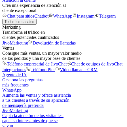
Atención al cliente
Crea una experiencia de atención al
cliente excepcional
Chat para sitios
Chatbot
WhatsApp
Instagram
Telegram
Todos los canales
Marketing
Transforma el tráfico en
clientes potenciales cualificados
JivoMarketing
Devolución de llamadas
Ventas
Consigue más ventas, un mayor valor medio
de los pedidos y una mayor base de clientes
Teléfono empresarial de JivoChat
Chat de equipos de JivoChat
Integraciones
Teléfono Plus
Video llamadas
CRM
Agente de IA
Gestiona las preguntas
más frecuentes
WhatsApp
Aumenta las ventas y ofrece asistencia
a tus clientes a través de su aplicación
de mensajería preferida
JivoMarketing
Capta la atención de tus visitantes:
capta su interés antes de que se
vayan