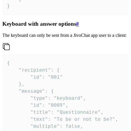
}
Keyboard with answer options
#
The keyboard can only be sent from a JivoChat app user to a client:
{

	"recipient": {

		"id": "001"

	},

	"message": {

		"type": "keyboard",

		"id": "0009",

		"title": "Questionnaire",

		"text": "To be or not to be?",

		"multiple": false,
