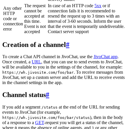
The request
In case of an HTTP code
5xx
or if
Any other
cannot be
connection fails it is recommended to
HTTP
accepted at
resend the request up to 3 times with an
code or
this time.
interval of 3-60 seconds. Inform the user
connection
Event is not
that the event is temporarily undeliverable.
error
accepted
Contact server support
Creation of a channel
#
To create a Chat API channel in JivoChat, use the
JivoChat app
.
Once created, a
URL
, that you can use to send events to JivoChat,
will be available to you in the settings of the channel, for example:
. To receive messages from
https://wh.jivosite.com/foo/bar
JivoChat, set up a custom server and add the URL to receive events
in the channel settings in the app.
Channel status
#
If you add a segment
at the end of the URL for sending
/status
events to JivoChat (for example,
), then in the body
https://wh.jivosite.com/foo/bar/status
of a response to a
GET
-request you will get a status of the channel,
where
means the absence of online agents, and
or any other
0
1