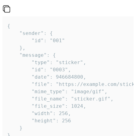
{

	"sender": {

		"id": "001"

	},

	"message": {

		"type": "sticker",

		"id": "0003",

		"date": 946684800,

		"file": "https://example.com/sticker.gif",

		"mime_type": "image/gif",

		"file_name": "sticker.gif",

		"file_size": 1024,

		"width": 256,

		"height": 256

	}

}