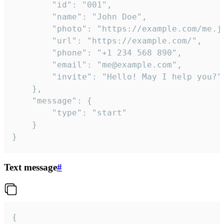
		"id": "001",

		"name": "John Doe",

		"photo": "https://example.com/me.jpg",

		"url": "https://example.com/",

		"phone": "+1 234 568 890",

		"email": "me@example.com",

		"invite": "Hello! May I help you?"

	},

	"message": {

		"type": "start"

	}

}
Text message
#
{
