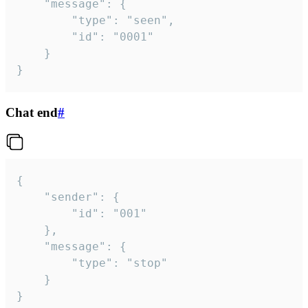
	"message": {

		"type": "seen",

		"id": "0001"

	}

}
Chat end
#
{

	"sender": {

		"id": "001"

	},

	"message": {

		"type": "stop"

	}

}