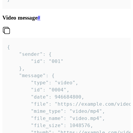
Video message
#
{

	"sender": {

		"id": "001"

	},

	"message": {

		"type": "video",

		"id": "0004",

		"date": 946684800,

		"file": "https://example.com/video.mp4",

		"mime_type": "video/mp4",

		"file_name": "video.mp4",

		"file_size": 1048576,

		"thumb": "https://example.com/video_thumb.png",
