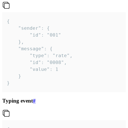
{

	"sender": {

		"id": "001"

	},

	"message": {

		"type": "rate",

		"id": "0008",

		"value": 1

	}

}
Typing event
#