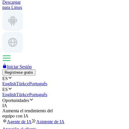
Descargar
para Linux
Iniciar Sesión
Regístrese gratis
ES
English
Türkçe
Português
ES
English
Türkçe
Português
Oportunidades
IA
Aumenta el rendimiento del
equipo con IA
Agente de IA
Asistente de IA