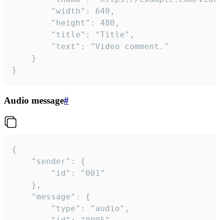
		"width": 640,

		"height": 480,

		"title": "Title",

		"text": "Video comment."

	}

}
Audio message
#
{

	"sender": {

		"id": "001"

	},

	"message": {

		"type": "audio",
