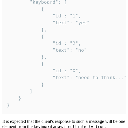
		"keyboard": [

			{

				"id": "1",

				"text": "yes"

			},

			{

				"id": "2",

				"text": "no"

			},

			{

				"id": "X",

				"text": "need to think..."

			}

		]

	}

}
It is expected that the client's response to such a message will be one
element from the
array, if
:
keyboard
multiple != true