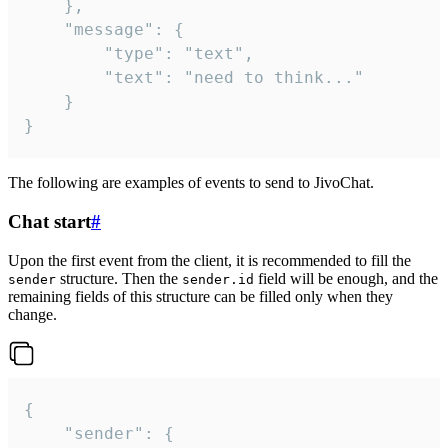
	},

	"message": {

		"type": "text",

		"text": "need to think..."

	}

}
The following are examples of events to send to JivoChat.
Chat start
#
Upon the first event from the client, it is recommended to fill the
structure. Then the
field will be enough, and the
sender
sender.id
remaining fields of this structure can be filled only when they
change.
{

	"sender": {
