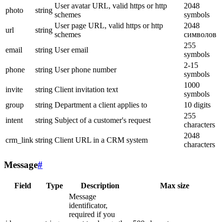
User avatar URL, valid https or http
2048
photo
string
schemes
symbols
User page URL, valid https or http
2048
url
string
schemes
символов
255
email
string
User email
symbols
2-15
phone
string
User phone number
symbols
1000
invite
string
Client invitation text
symbols
group
string
Department a client applies to
10 digits
255
intent
string
Subject of a customer's request
characters
2048
crm_link
string
Client URL in a CRM system
characters
Message
#
Field
Type
Description
Max size
Message
identificator,
required if you