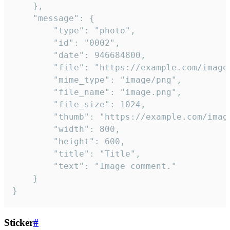
	},

	"message": {

		"type": "photo",

		"id": "0002",

		"date": 946684800,

		"file": "https://example.com/image.png",

		"mime_type": "image/png",

		"file_name": "image.png",

		"file_size": 1024,

		"thumb": "https://example.com/image_thumb.png",

		"width": 800,

		"height": 600,

		"title": "Title",

		"text": "Image comment."

	}

}
Sticker
#