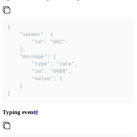
{

	"sender": {

		"id": "001"

	},

	"message": {

		"type": "rate",

		"id": "0008",

		"value": 1

	}

}
Typing event
#