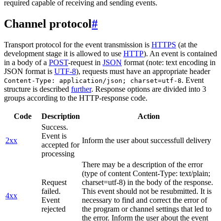
required capable of receiving and sending events.
Channel protocol
#
Transport protocol for the event transmission is
HTTPS
(at the
development stage it is allowed to use
HTTP
). An event is contained
in a body of a
POST
-request in
JSON
format (note: text encoding in
JSON format is
UTF-8
), requests must have an appropriate header
. Event
Content-Type: application/json; charset=utf-8
structure is described
further
. Response options are divided into 3
groups according to the HTTP-response code.
Code
Description
Action
Success.
Event is
2xx
Inform the user about successfull delivery
accepted for
processing
There may be a description of the error
(type of content Content-Type: text/plain;
Request
charset=utf-8) in the body of the response.
failed.
This event should not be resubmitted. It is
4xx
Event
necessary to find and correct the error of
rejected
the program or channel settings that led to
the error. Inform the user about the event