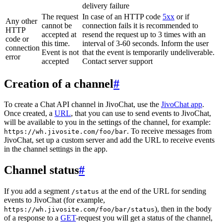
delivery failure
The request
In case of an HTTP code
5xx
or if
Any other
cannot be
connection fails it is recommended to
HTTP
accepted at
resend the request up to 3 times with an
code or
this time.
interval of 3-60 seconds. Inform the user
connection
Event is not
that the event is temporarily undeliverable.
error
accepted
Contact server support
Creation of a channel
#
To create a Chat API channel in JivoChat, use the
JivoChat app
.
Once created, a
URL
, that you can use to send events to JivoChat,
will be available to you in the settings of the channel, for example:
. To receive messages from
https://wh.jivosite.com/foo/bar
JivoChat, set up a custom server and add the URL to receive events
in the channel settings in the app.
Channel status
#
If you add a segment
at the end of the URL for sending
/status
events to JivoChat (for example,
), then in the body
https://wh.jivosite.com/foo/bar/status
of a response to a
GET
-request you will get a status of the channel,