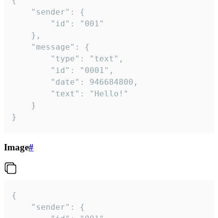
{

	"sender": {

		"id": "001"

	},

	"message": {

		"type": "text",

		"id": "0001",

		"date": 946684800,

		"text": "Hello!"

	}

}
Image
#
{

	"sender": {
