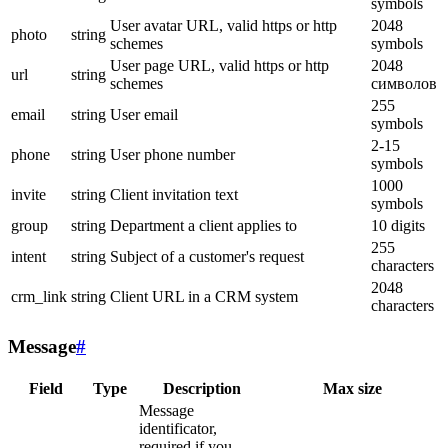
symbols
User avatar URL, valid https or http
2048
photo
string
schemes
symbols
User page URL, valid https or http
2048
url
string
schemes
символов
255
email
string
User email
symbols
2-15
phone
string
User phone number
symbols
1000
invite
string
Client invitation text
symbols
group
string
Department a client applies to
10 digits
255
intent
string
Subject of a customer's request
characters
2048
crm_link
string
Client URL in a CRM system
characters
Message
#
Field
Type
Description
Max size
Message
identificator,
required if you