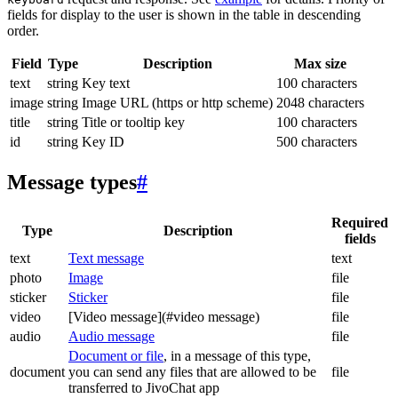
fields for display to the user is shown in the table in descending
order.
Field
Type
Description
Max size
text
string
Key text
100 characters
image
string
Image URL (https or http scheme)
2048 characters
title
string
Title or tooltip key
100 characters
id
string
Key ID
500 characters
Message types
#
Required
Type
Description
fields
text
Text message
text
photo
Image
file
sticker
Sticker
file
video
[Video message](#video message)
file
audio
Audio message
file
Document or file
, in a message of this type,
document
you can send any files that are allowed to be
file
transferred to JivoChat app