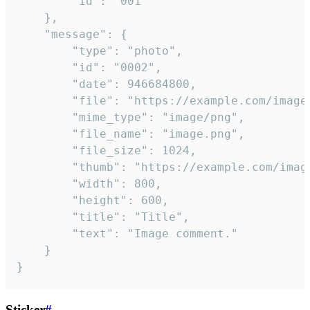
		"id": "001"

	},

	"message": {

		"type": "photo",

		"id": "0002",

		"date": 946684800,

		"file": "https://example.com/image.png",

		"mime_type": "image/png",

		"file_name": "image.png",

		"file_size": 1024,

		"thumb": "https://example.com/image_thumb.png",

		"width": 800,

		"height": 600,

		"title": "Title",

		"text": "Image comment."

	}

}
Sticker
#