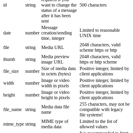
id
string
want to change the
500 characters
status of a message
after it has been
sent
Message
Limited to reasonable
date
number
creation/sending
UNIX time
time, integer
2048 characters, valid
file
string
Media URL
scheme https or http
Media preview
2048 characters, valid
thumb
string
image URL
https or http scheme
Size of media data
Positive integer, limited by
file_size
number
in octets (bytes)
client applications
Image or video
Positive integer, limited by
width
number
width in pixels
client applications
Image or video
Positive integer, limited by
height
number
height in pixels
client applications
255 characters, may not be
Media data file
file_name
string
compatible with legacy
name
file systems!
MIME type of
Limited to the list of
mime_type
string
media data
allowed values