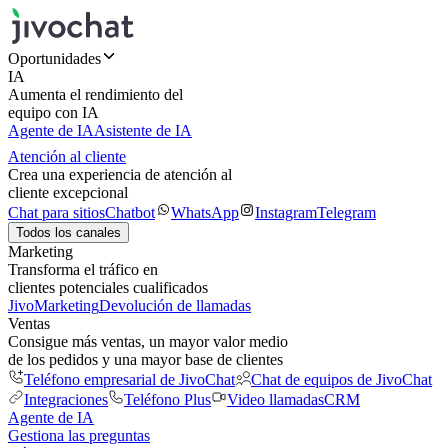
Oportunidades
IA
Aumenta el rendimiento del
equipo con IA
Agente de IA
Asistente de IA
Atención al cliente
Crea una experiencia de atención al
cliente excepcional
Chat para sitios
Chatbot
WhatsApp
Instagram
Telegram
Todos los canales
Marketing
Transforma el tráfico en
clientes potenciales cualificados
JivoMarketing
Devolución de llamadas
Ventas
Consigue más ventas, un mayor valor medio
de los pedidos y una mayor base de clientes
Teléfono empresarial de JivoChat
Chat de equipos de JivoChat
Integraciones
Teléfono Plus
Video llamadas
CRM
Agente de IA
Gestiona las preguntas