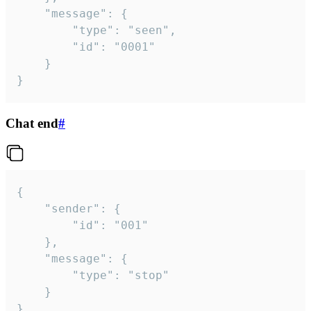
	"message": {

		"type": "seen",

		"id": "0001"

	}

}
Chat end
#
{

	"sender": {

		"id": "001"

	},

	"message": {

		"type": "stop"

	}

}