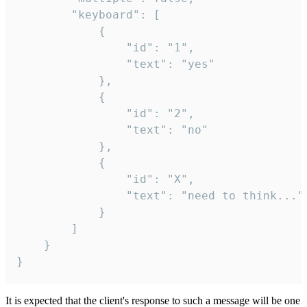
		"keyboard": [

			{

				"id": "1",

				"text": "yes"

			},

			{

				"id": "2",

				"text": "no"

			},

			{

				"id": "X",

				"text": "need to think..."

			}

		]

	}

}
It is expected that the client's response to such a message will be one