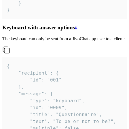
	}

}
Keyboard with answer options
#
The keyboard can only be sent from a JivoChat app user to a client:
{

	"recipient": {

		"id": "001"

	},

	"message": {

		"type": "keyboard",

		"id": "0009",

		"title": "Questionnaire",

		"text": "To be or not to be?",

		"multiple": false,
