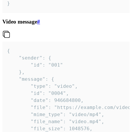
}
Video message
#
{

	"sender": {

		"id": "001"

	},

	"message": {

		"type": "video",

		"id": "0004",

		"date": 946684800,

		"file": "https://example.com/video.mp4",

		"mime_type": "video/mp4",

		"file_name": "video.mp4",

		"file_size": 1048576,
