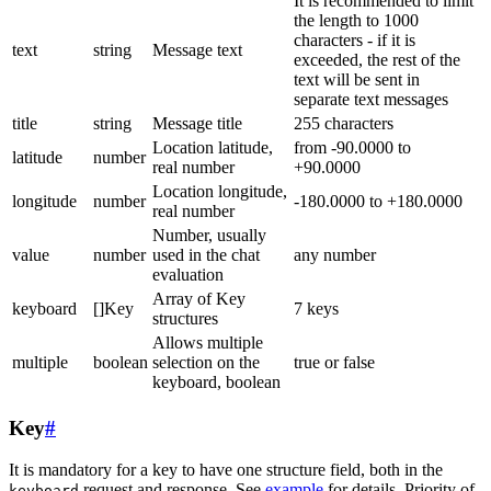
It is recommended to limit
the length to 1000
characters - if it is
text
string
Message text
exceeded, the rest of the
text will be sent in
separate text messages
title
string
Message title
255 characters
Location latitude,
from -90.0000 to
latitude
number
real number
+90.0000
Location longitude,
longitude
number
-180.0000 to +180.0000
real number
Number, usually
value
number
used in the chat
any number
evaluation
Array of Key
keyboard
[]Key
7 keys
structures
Allows multiple
multiple
boolean
selection on the
true or false
keyboard, boolean
Key
#
It is mandatory for a key to have one structure field, both in the
request and response. See
example
for details. Priority of
keyboard