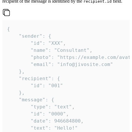
recipient of the message is identified by the
field.
recipient.id
{

	"sender": {

		"id": "XXX",

		"name": "Consultant",

		"photo": "https://example.com/avatar.png",

		"email": "info@jivosite.com"

	},

	"recipient": {

		"id": "001"

	},

	"message": {

		"type": "text",

		"id": "0000",

		"date": 946684800,

		"text": "Hello!"
