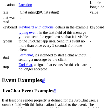
latitude
location
Location
longitude
rate
[Chat rating](#Chat rating)
value
that was
id
read
keyboard
Keyboard with options
, details in the example
keyboard
typing event
, in the text field of this message
you can send the typed text so that it is visible
typein
to the JivoChat app user. Send this event no
-
more than once every 5 seconds from one
client
Start chat
, it's intended to start a chat without
start
-
sending a message by the client
End chat
, a signal that events for this chat are
stop
-
no longer accepted
Event Examples
#
JivoChat Event Examples
#
If at least one sender property is defined for the JivoChat user, a
field with this information is added to the event. The
sender