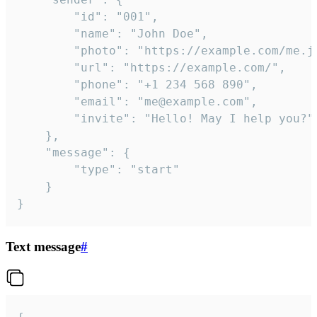
		"id": "001",

		"name": "John Doe",

		"photo": "https://example.com/me.jpg",

		"url": "https://example.com/",

		"phone": "+1 234 568 890",

		"email": "me@example.com",

		"invite": "Hello! May I help you?"

	},

	"message": {

		"type": "start"

	}

}
Text message
#