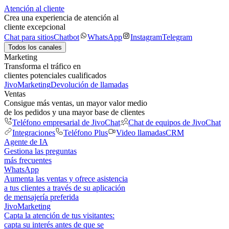
Atención al cliente
Crea una experiencia de atención al
cliente excepcional
Chat para sitios
Chatbot
WhatsApp
Instagram
Telegram
Todos los canales
Marketing
Transforma el tráfico en
clientes potenciales cualificados
JivoMarketing
Devolución de llamadas
Ventas
Consigue más ventas, un mayor valor medio
de los pedidos y una mayor base de clientes
Teléfono empresarial de JivoChat
Chat de equipos de JivoChat
Integraciones
Teléfono Plus
Video llamadas
CRM
Agente de IA
Gestiona las preguntas
más frecuentes
WhatsApp
Aumenta las ventas y ofrece asistencia
a tus clientes a través de su aplicación
de mensajería preferida
JivoMarketing
Capta la atención de tus visitantes:
capta su interés antes de que se