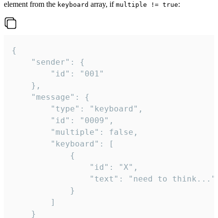
element from the
array, if
:
keyboard
multiple != true
{

	"sender": {

		"id": "001"

	},

	"message": {

		"type": "keyboard",

		"id": "0009",

		"multiple": false,

		"keyboard": [

			{

				"id": "X",

				"text": "need to think..."

			}

		]

	}
