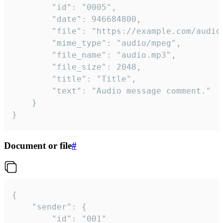
		"id": "0005",

		"date": 946684800,

		"file": "https://example.com/audio.mp3",

		"mime_type": "audio/mpeg",

		"file_name": "audio.mp3",

		"file_size": 2048,

		"title": "Title",

		"text": "Audio message comment."

	}

}
Document or file
#
{

	"sender": {

		"id": "001"
