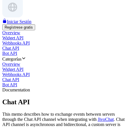
Iniciar Sesión
Regístrese gratis
Overview
Widget API
Webhooks API
Chat API
Bot API
Categorías
Overview
Widget API
Webhooks API
Chat API
Bot API
Documentation
Chat API
This memo describes how to exchange events between servers
through the Chat API channel when integrating with
JivoChat
. Chat
API channel is asynchronous and bidirectional, a custom server is