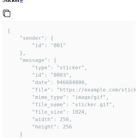
{

	"sender": {

		"id": "001"

	},

	"message": {

		"type": "sticker",

		"id": "0003",

		"date": 946684800,

		"file": "https://example.com/sticker.gif",

		"mime_type": "image/gif",

		"file_name": "sticker.gif",

		"file_size": 1024,

		"width": 256,

		"height": 256

	}
