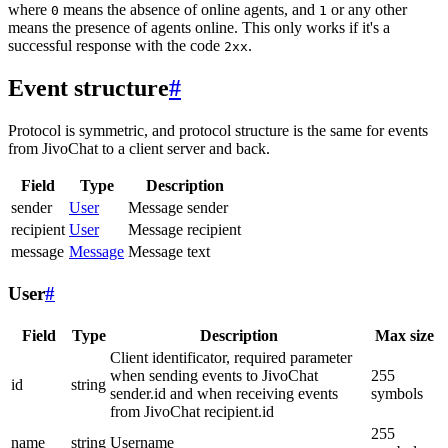
where
means the absence of online agents, and
or any other
0
1
means the presence of agents online. This only works if it's a
successful response with the code
.
2xx
Event structure
#
Protocol is symmetric, and protocol structure is the same for events
from JivoChat to a client server and back.
Field
Type
Description
sender
User
Message sender
recipient
User
Message recipient
message
Message
Message text
User
#
Field
Type
Description
Max size
Client identificator, required parameter
when sending events to JivoChat
255
id
string
sender.id and when receiving events
symbols
from JivoChat recipient.id
255
name
string
Username