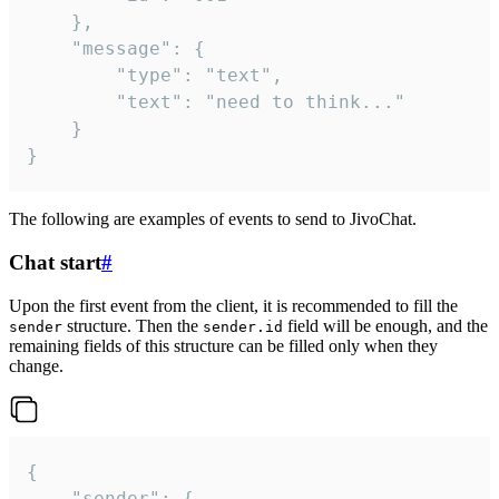
	},

	"message": {

		"type": "text",

		"text": "need to think..."

	}

}
The following are examples of events to send to JivoChat.
Chat start
#
Upon the first event from the client, it is recommended to fill the
structure. Then the
field will be enough, and the
sender
sender.id
remaining fields of this structure can be filled only when they
change.
{

	"sender": {
