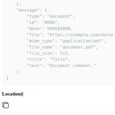
	},

	"message": {

		"type": "document",

		"id": "0006",

		"date": 946684800,

		"file": "https://example.com/document.pdf",

		"mime_type": "application/pdf",

		"file_name": "document.pdf",

		"file_size": 512,

		"title": "Title",

		"text": "Document comment."

	}

}
Location
#