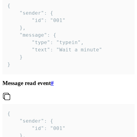
{

	"sender": {

		"id": "001"

	},

	"message": {

		"type": "typein",

		"text": "Wait a minute"

	}

}
Message read event
#
{

	"sender": {

		"id": "001"

	},
