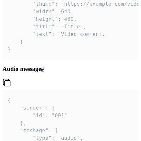
		"thumb": "https://example.com/video_thumb.png",

		"width": 640,

		"height": 480,

		"title": "Title",

		"text": "Video comment."

	}

}
Audio message
#
{

	"sender": {

		"id": "001"

	},

	"message": {

		"type": "audio",
