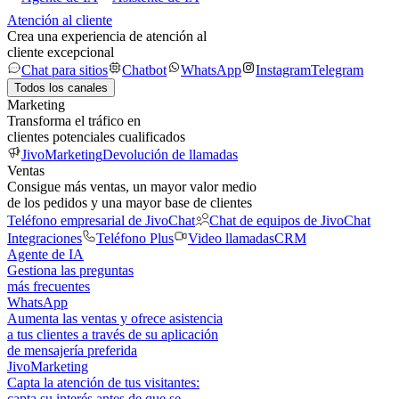
Atención al cliente
Crea una experiencia de atención al
cliente excepcional
Chat para sitios
Chatbot
WhatsApp
Instagram
Telegram
Todos los canales
Marketing
Transforma el tráfico en
clientes potenciales cualificados
JivoMarketing
Devolución de llamadas
Ventas
Consigue más ventas, un mayor valor medio
de los pedidos y una mayor base de clientes
Teléfono empresarial de JivoChat
Chat de equipos de JivoChat
Integraciones
Teléfono Plus
Video llamadas
CRM
Agente de IA
Gestiona las preguntas
más frecuentes
WhatsApp
Aumenta las ventas y ofrece asistencia
a tus clientes a través de su aplicación
de mensajería preferida
JivoMarketing
Capta la atención de tus visitantes:
capta su interés antes de que se