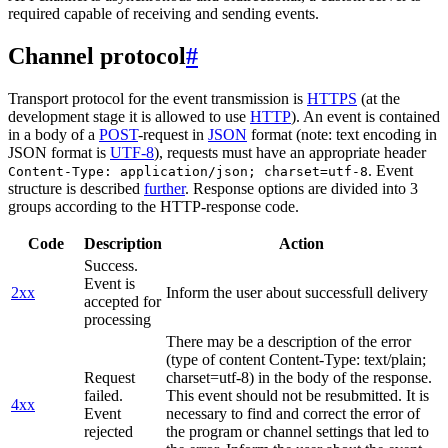
required capable of receiving and sending events.
Channel protocol
#
Transport protocol for the event transmission is
HTTPS
(at the
development stage it is allowed to use
HTTP
). An event is contained
in a body of a
POST
-request in
JSON
format (note: text encoding in
JSON format is
UTF-8
), requests must have an appropriate header
. Event
Content-Type: application/json; charset=utf-8
structure is described
further
. Response options are divided into 3
groups according to the HTTP-response code.
Code
Description
Action
Success.
Event is
2xx
Inform the user about successfull delivery
accepted for
processing
There may be a description of the error
(type of content Content-Type: text/plain;
Request
charset=utf-8) in the body of the response.
failed.
This event should not be resubmitted. It is
4xx
Event
necessary to find and correct the error of
rejected
the program or channel settings that led to