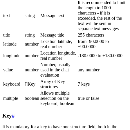
It is recommended to limit
the length to 1000
characters - if it is
text
string
Message text
exceeded, the rest of the
text will be sent in
separate text messages
title
string
Message title
255 characters
Location latitude,
from -90.0000 to
latitude
number
real number
+90.0000
Location longitude,
longitude
number
-180.0000 to +180.0000
real number
Number, usually
value
number
used in the chat
any number
evaluation
Array of Key
keyboard
[]Key
7 keys
structures
Allows multiple
multiple
boolean
selection on the
true or false
keyboard, boolean
Key
#
It is mandatory for a key to have one structure field, both in the