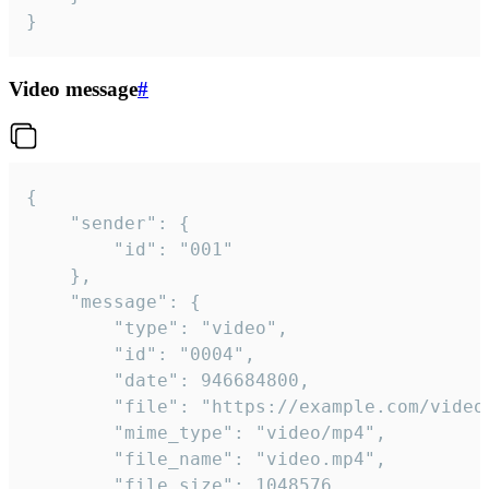
}
Video message
#
{

	"sender": {

		"id": "001"

	},

	"message": {

		"type": "video",

		"id": "0004",

		"date": 946684800,

		"file": "https://example.com/video.mp4",

		"mime_type": "video/mp4",

		"file_name": "video.mp4",

		"file_size": 1048576,
