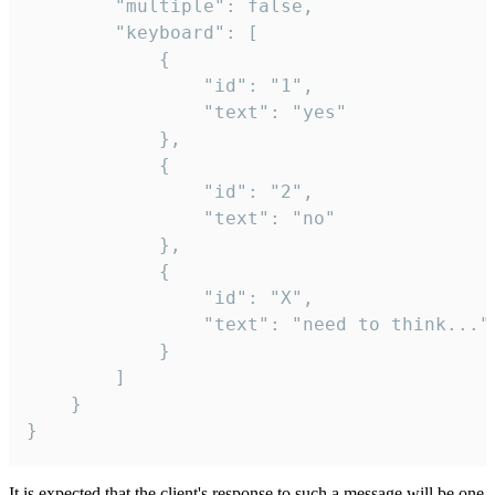
		"multiple": false,

		"keyboard": [

			{

				"id": "1",

				"text": "yes"

			},

			{

				"id": "2",

				"text": "no"

			},

			{

				"id": "X",

				"text": "need to think..."

			}

		]

	}

}
It is expected that the client's response to such a message will be one