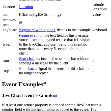
latitude
location
Location
longitude
rate
[Chat rating](#Chat rating)
value
that was
id
read
keyboard
Keyboard with options
, details in the example
keyboard
typing event
, in the text field of this message
you can send the typed text so that it is visible
typein
to the JivoChat app user. Send this event no
-
more than once every 5 seconds from one
client
Start chat
, it's intended to start a chat without
start
-
sending a message by the client
End chat
, a signal that events for this chat are
stop
-
no longer accepted
Event Examples
#
JivoChat Event Examples
#
If at least one sender property is defined for the JivoChat user, a
field with this information is added to the event. The
sender