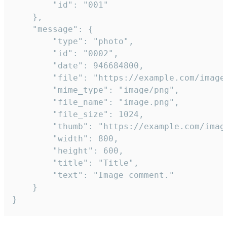
		"id": "001"

	},

	"message": {

		"type": "photo",

		"id": "0002",

		"date": 946684800,

		"file": "https://example.com/image.png",

		"mime_type": "image/png",

		"file_name": "image.png",

		"file_size": 1024,

		"thumb": "https://example.com/image_thumb.png",

		"width": 800,

		"height": 600,

		"title": "Title",

		"text": "Image comment."

	}

}