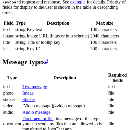
request and response. See
example
for details. Priority of
keyboard
fields for display to the user is shown in the table in descending
order.
Field
Type
Description
Max size
text
string
Key text
100 characters
image
string
Image URL (https or http scheme)
2048 characters
title
string
Title or tooltip key
100 characters
id
string
Key ID
500 characters
Message types
#
Required
Type
Description
fields
text
Text message
text
photo
Image
file
sticker
Sticker
file
video
[Video message](#video message)
file
audio
Audio message
file
Document or file
, in a message of this type,
document
you can send any files that are allowed to be
file
transferred to JivoChat app