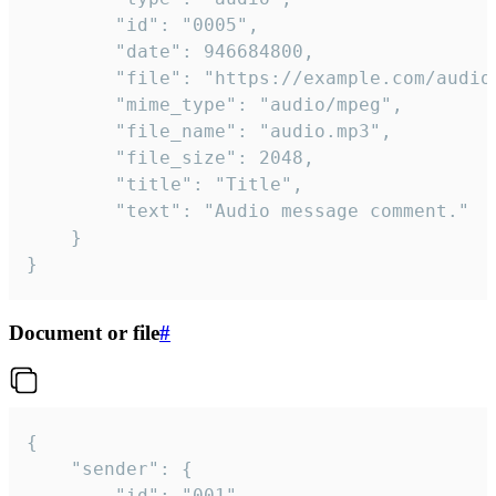
		"id": "0005",

		"date": 946684800,

		"file": "https://example.com/audio.mp3",

		"mime_type": "audio/mpeg",

		"file_name": "audio.mp3",

		"file_size": 2048,

		"title": "Title",

		"text": "Audio message comment."

	}

}
Document or file
#
{

	"sender": {

		"id": "001"
