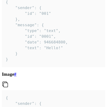
{

	"sender": {

		"id": "001"

	},

	"message": {

		"type": "text",

		"id": "0001",

		"date": 946684800,

		"text": "Hello!"

	}

}
Image
#
{

	"sender": {
