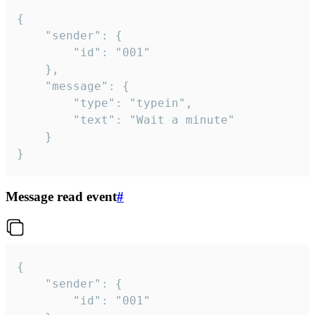
{

	"sender": {

		"id": "001"

	},

	"message": {

		"type": "typein",

		"text": "Wait a minute"

	}

}
Message read event
#
{

	"sender": {

		"id": "001"
