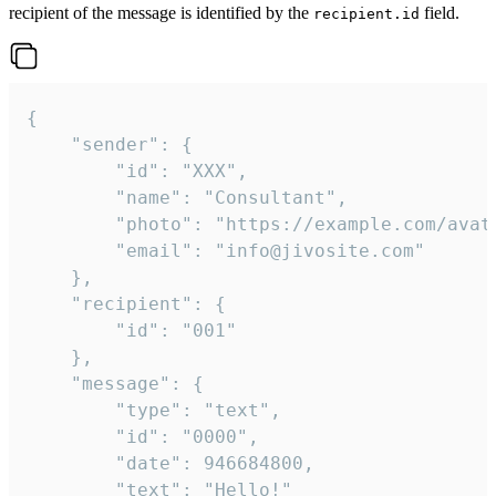
recipient of the message is identified by the
field.
recipient.id
{

	"sender": {

		"id": "XXX",

		"name": "Consultant",

		"photo": "https://example.com/avatar.png",

		"email": "info@jivosite.com"

	},

	"recipient": {

		"id": "001"

	},

	"message": {

		"type": "text",

		"id": "0000",

		"date": 946684800,

		"text": "Hello!"
