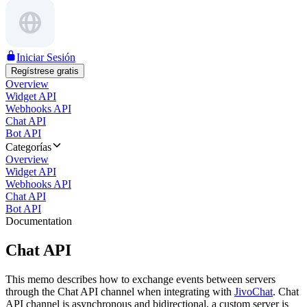
Iniciar Sesión
Regístrese gratis
Overview
Widget API
Webhooks API
Chat API
Bot API
Categorías
Overview
Widget API
Webhooks API
Chat API
Bot API
Documentation
Chat API
This memo describes how to exchange events between servers
through the Chat API channel when integrating with
JivoChat
. Chat
API channel is asynchronous and bidirectional, a custom server is