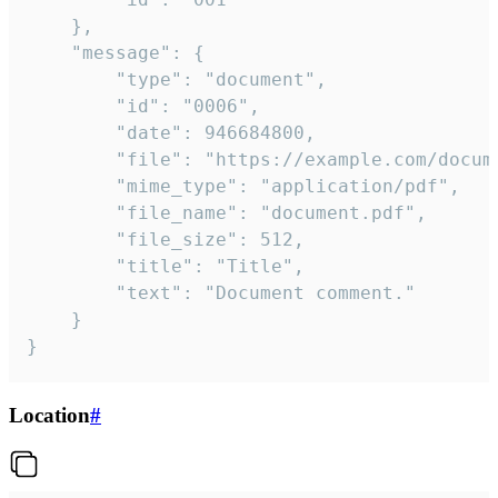
	},

	"message": {

		"type": "document",

		"id": "0006",

		"date": 946684800,

		"file": "https://example.com/document.pdf",

		"mime_type": "application/pdf",

		"file_name": "document.pdf",

		"file_size": 512,

		"title": "Title",

		"text": "Document comment."

	}

}
Location
#