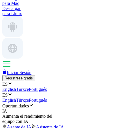
para Mac
Descargar
para Linux
Iniciar Sesión
Regístrese gratis
ES
English
Türkçe
Português
ES
English
Türkçe
Português
Oportunidades
IA
Aumenta el rendimiento del
equipo con IA
Agente de IA
Asistente de IA