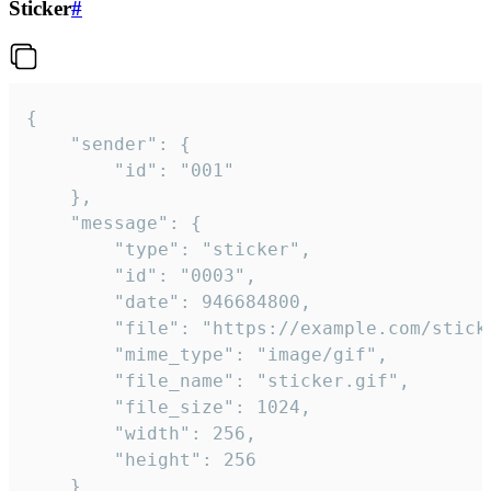
Sticker
#
{

	"sender": {

		"id": "001"

	},

	"message": {

		"type": "sticker",

		"id": "0003",

		"date": 946684800,

		"file": "https://example.com/sticker.gif",

		"mime_type": "image/gif",

		"file_name": "sticker.gif",

		"file_size": 1024,

		"width": 256,

		"height": 256

	}
