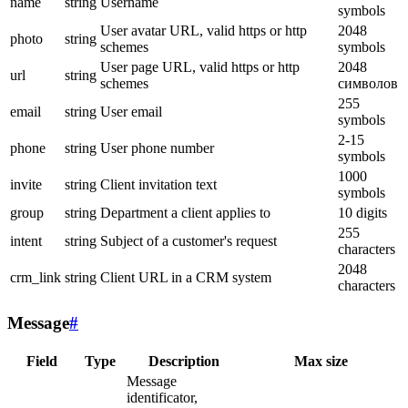
name
string
Username
symbols
User avatar URL, valid https or http
2048
photo
string
schemes
symbols
User page URL, valid https or http
2048
url
string
schemes
символов
255
email
string
User email
symbols
2-15
phone
string
User phone number
symbols
1000
invite
string
Client invitation text
symbols
group
string
Department a client applies to
10 digits
255
intent
string
Subject of a customer's request
characters
2048
crm_link
string
Client URL in a CRM system
characters
Message
#
Field
Type
Description
Max size
Message
identificator,