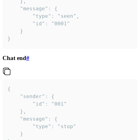
	},

	"message": {

		"type": "seen",

		"id": "0001"

	}

}
Chat end
#
{

	"sender": {

		"id": "001"

	},

	"message": {

		"type": "stop"

	}
