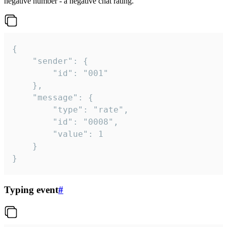
negative number - a negative chat rating.
{

	"sender": {

		"id": "001"

	},

	"message": {

		"type": "rate",

		"id": "0008",

		"value": 1

	}

}
Typing event
#