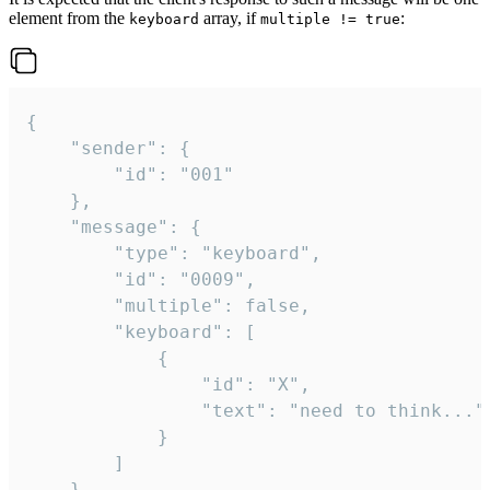
element from the
array, if
:
keyboard
multiple != true
{

	"sender": {

		"id": "001"

	},

	"message": {

		"type": "keyboard",

		"id": "0009",

		"multiple": false,

		"keyboard": [

			{

				"id": "X",

				"text": "need to think..."

			}

		]

	}
