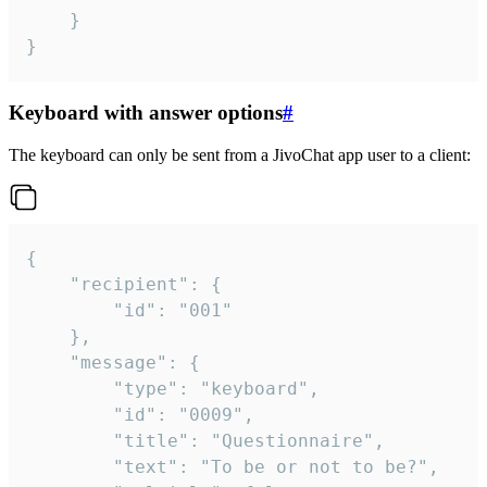
	}

}
Keyboard with answer options
#
The keyboard can only be sent from a JivoChat app user to a client:
{

	"recipient": {

		"id": "001"

	},

	"message": {

		"type": "keyboard",

		"id": "0009",

		"title": "Questionnaire",

		"text": "To be or not to be?",
