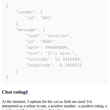
{

	"sender": {

		"id": "001"

	},

	"message": {

		"type": "location",

		"id": "0007",

		"date": 946684800,

		"text": "It's here.",

		"latitude": 53.3416484,

		"longitude": -6.2868531

	}

}
Chat rating
#
At the moment, 3 options for the
field are used: 0 is
value
interpreted as a refuse to rate, a positive number - a positive rating, a