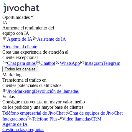
Oportunidades
IA
Aumenta el rendimiento del
equipo con IA
Agente de IA
Asistente de IA
Atención al cliente
Crea una experiencia de atención al
cliente excepcional
Chat para sitios
Chatbot
WhatsApp
Instagram
Telegram
Todos los canales
Marketing
Transforma el tráfico en
clientes potenciales cualificados
JivoMarketing
Devolución de llamadas
Ventas
Consigue más ventas, un mayor valor medio
de los pedidos y una mayor base de clientes
Teléfono empresarial de JivoChat
Chat de equipos de JivoChat
Integraciones
Teléfono Plus
Video llamadas
CRM
Agente de IA
Gestiona las preguntas