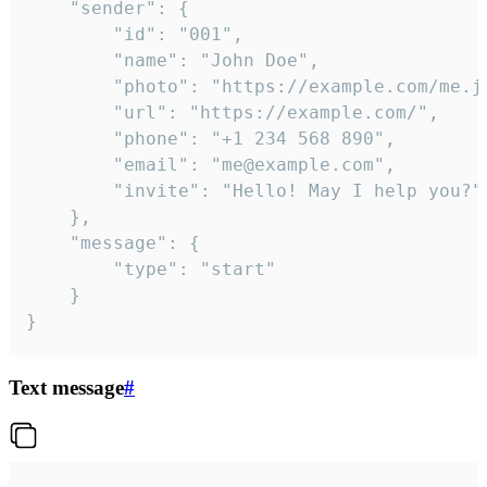
	"sender": {

		"id": "001",

		"name": "John Doe",

		"photo": "https://example.com/me.jpg",

		"url": "https://example.com/",

		"phone": "+1 234 568 890",

		"email": "me@example.com",

		"invite": "Hello! May I help you?"

	},

	"message": {

		"type": "start"

	}

}
Text message
#