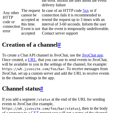
the error. Inform the user about the event
delivery failure
The request
In case of an HTTP code
5xx
or if
Any other
cannot be
connection fails it is recommended to
HTTP
accepted at
resend the request up to 3 times with an
code or
this time.
interval of 3-60 seconds. Inform the user
connection
Event is not
that the event is temporarily undeliverable.
error
accepted
Contact server support
Creation of a channel
#
To create a Chat API channel in JivoChat, use the
JivoChat app
.
Once created, a
URL
, that you can use to send events to JivoChat,
will be available to you in the settings of the channel, for example:
. To receive messages from
https://wh.jivosite.com/foo/bar
JivoChat, set up a custom server and add the URL to receive events
in the channel settings in the app.
Channel status
#
If you add a segment
at the end of the URL for sending
/status
events to JivoChat (for example,
), then in the body
https://wh.jivosite.com/foo/bar/status
of a response to a
GET
-request you will get a status of the channel,