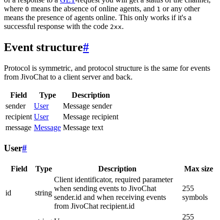
where
means the absence of online agents, and
or any other
0
1
means the presence of agents online. This only works if it's a
successful response with the code
.
2xx
Event structure
#
Protocol is symmetric, and protocol structure is the same for events
from JivoChat to a client server and back.
Field
Type
Description
sender
User
Message sender
recipient
User
Message recipient
message
Message
Message text
User
#
Field
Type
Description
Max size
Client identificator, required parameter
when sending events to JivoChat
255
id
string
sender.id and when receiving events
symbols
from JivoChat recipient.id
255