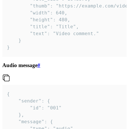
		"thumb": "https://example.com/video_thumb.png",

		"width": 640,

		"height": 480,

		"title": "Title",

		"text": "Video comment."

	}

}
Audio message
#
{

	"sender": {

		"id": "001"

	},

	"message": {

		"type": "audio",
