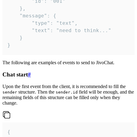
		"id": "001"

	},

	"message": {

		"type": "text",

		"text": "need to think..."

	}

}
The following are examples of events to send to JivoChat.
Chat start
#
Upon the first event from the client, it is recommended to fill the
structure. Then the
field will be enough, and the
sender
sender.id
remaining fields of this structure can be filled only when they
change.
{
