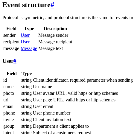
Event structure
#
Protocol is symmetric, and protocol structure is the same for events fr
Field
Type
Description
sender
User
Message sender
recipient
User
Message recipient
message
Message
Message text
User
#
Field
Type
id
string
Client identificator, required parameter when sending
name
string
Username
photo
string
User avatar URL, valid https or http schemes
url
string
User page URL, valid https or http schemes
email
string
User email
phone
string
User phone number
invite
string
Client invitation text
group
string
Department a client applies to
intent
string
Subject of a customer's request