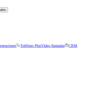
nales
tegraciones
Teléfono Plus
Video llamadas
CRM