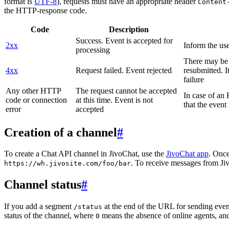
format is
UTF-8
), requests must have an appropriate header
Content
the HTTP-response code.
Code
Description
Success. Event is accepted for
2xx
Inform the use
processing
There may be a
4xx
Request failed. Event rejected
resubmitted. I
failure
Any other HTTP
The request cannot be accepted
In case of a
code or connection
at this time. Event is not
that the event
error
accepted
Creation of a channel
#
To create a Chat API channel in JivoChat, use the
JivoChat app
. Once
. To receive messages from Jiv
https://wh.jivosite.com/foo/bar
Channel status
#
If you add a segment
at the end of the URL for sending even
/status
status of the channel, where
means the absence of online agents, a
0