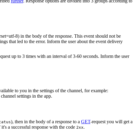
cribed
further
. Response options are divided into 3 groups according to
rset=utf-8) in the body of the response. This event should not be
ings that led to the error. Inform the user about the event delivery
equest up to 3 times with an interval of 3-60 seconds. Inform the user
vailable to you in the settings of the channel, for example:
channel settings in the app.
), then in the body of a response to a
GET
-request you will get a
tatus
 it's a successful response with the code
.
2xx