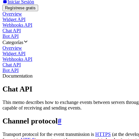
Iniciar Sesión
Regístrese gratis
Overview
Widget API
Webhooks API
Chat API
Bot API
Categorías
Overview
Widget API
Webhooks API
Chat API
Bot API
Documentation
Chat API
This memo describes how to exchange events between servers throug
capable of receiving and sending events.
Channel protocol
#
Transport protocol for the event transmission is
HTTPS
(at the develo