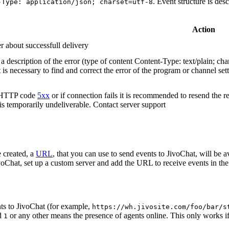
. Event structure is des
-Type: application/json; charset=utf-8
Action
r about successfull delivery
 description of the error (type of content Content-Type: text/plain; cha
t is necessary to find and correct the error of the program or channel sett
n HTTP code
5xx
or if connection fails it is recommended to resend the r
 is temporarily undeliverable. Contact server support
 created, a
URL
, that you can use to send events to JivoChat, will be a
oChat, set up a custom server and add the URL to receive events in the 
ts to JivoChat (for example,
https://wh.jivosite.com/foo/bar/s
nd
or any other means the presence of agents online. This only works if
1