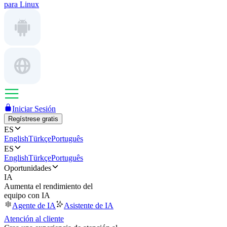
para Linux
Iniciar Sesión
Regístrese gratis
ES
English
Türkçe
Português
ES
English
Türkçe
Português
Oportunidades
IA
Aumenta el rendimiento del
equipo con IA
Agente de IA
Asistente de IA
Atención al cliente