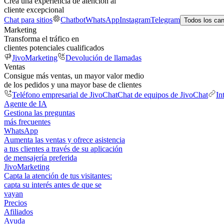
Crea una experiencia de atención al
cliente excepcional
Chat para sitios
Chatbot
WhatsApp
Instagram
Telegram
Todos los ca
Marketing
Transforma el tráfico en
clientes potenciales cualificados
JivoMarketing
Devolución de llamadas
Ventas
Consigue más ventas, un mayor valor medio
de los pedidos y una mayor base de clientes
Teléfono empresarial de JivoChat
Chat de equipos de JivoChat
In
Agente de IA
Gestiona las preguntas
más frecuentes
WhatsApp
Aumenta las ventas y ofrece asistencia
a tus clientes a través de su aplicación
de mensajería preferida
JivoMarketing
Capta la atención de tus visitantes:
capta su interés antes de que se
vayan
Precios
Afiliados
Ayuda