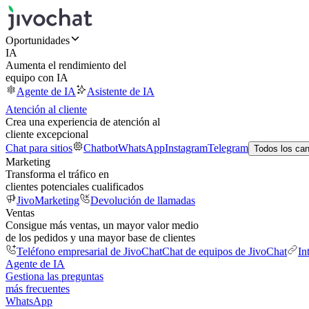
Oportunidades
IA
Aumenta el rendimiento del
equipo con IA
Agente de IA
Asistente de IA
Atención al cliente
Crea una experiencia de atención al
cliente excepcional
Chat para sitios
Chatbot
WhatsApp
Instagram
Telegram
Todos los ca
Marketing
Transforma el tráfico en
clientes potenciales cualificados
JivoMarketing
Devolución de llamadas
Ventas
Consigue más ventas, un mayor valor medio
de los pedidos y una mayor base de clientes
Teléfono empresarial de JivoChat
Chat de equipos de JivoChat
In
Agente de IA
Gestiona las preguntas
más frecuentes
WhatsApp