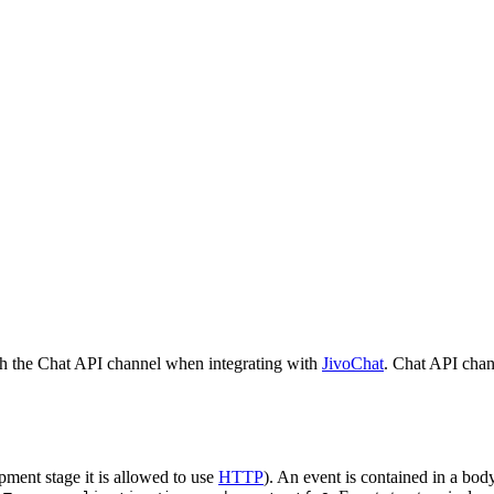
h the Chat API channel when integrating with
JivoChat
. Chat API chan
pment stage it is allowed to use
HTTP
). An event is contained in a bod