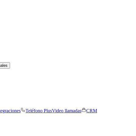
nales
tegraciones
Teléfono Plus
Video llamadas
CRM