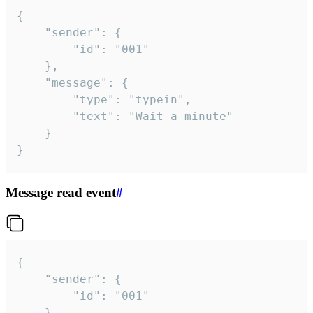
{

	"sender": {

		"id": "001"

	},

	"message": {

		"type": "typein",

		"text": "Wait a minute"

	}

}
Message read event
#
{

	"sender": {

		"id": "001"

	},
