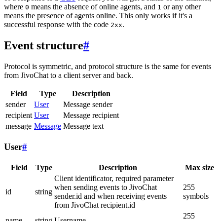
where
means the absence of online agents, and
or any other
0
1
means the presence of agents online. This only works if it's a
successful response with the code
.
2xx
Event structure
#
Protocol is symmetric, and protocol structure is the same for events
from JivoChat to a client server and back.
Field
Type
Description
sender
User
Message sender
recipient
User
Message recipient
message
Message
Message text
User
#
Field
Type
Description
Max size
Client identificator, required parameter
when sending events to JivoChat
255
id
string
sender.id and when receiving events
symbols
from JivoChat recipient.id
255
name
string
Username