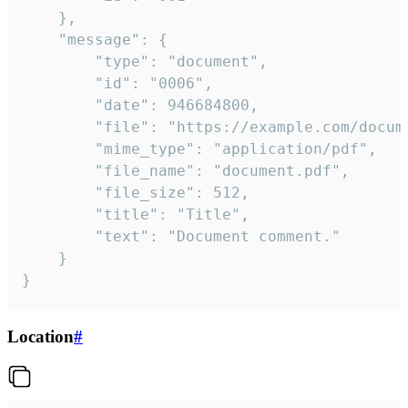
	},

	"message": {

		"type": "document",

		"id": "0006",

		"date": 946684800,

		"file": "https://example.com/document.pdf",

		"mime_type": "application/pdf",

		"file_name": "document.pdf",

		"file_size": 512,

		"title": "Title",

		"text": "Document comment."

	}

}
Location
#