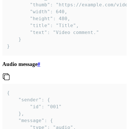
		"thumb": "https://example.com/video_thumb.png",

		"width": 640,

		"height": 480,

		"title": "Title",

		"text": "Video comment."

	}

}
Audio message
#
{

	"sender": {

		"id": "001"

	},

	"message": {

		"type": "audio",
