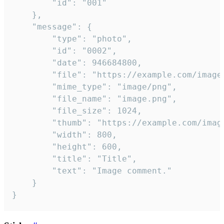
		"id": "001"

	},

	"message": {

		"type": "photo",

		"id": "0002",

		"date": 946684800,

		"file": "https://example.com/image.png",

		"mime_type": "image/png",

		"file_name": "image.png",

		"file_size": 1024,

		"thumb": "https://example.com/image_thumb.png",

		"width": 800,

		"height": 600,

		"title": "Title",

		"text": "Image comment."

	}

}