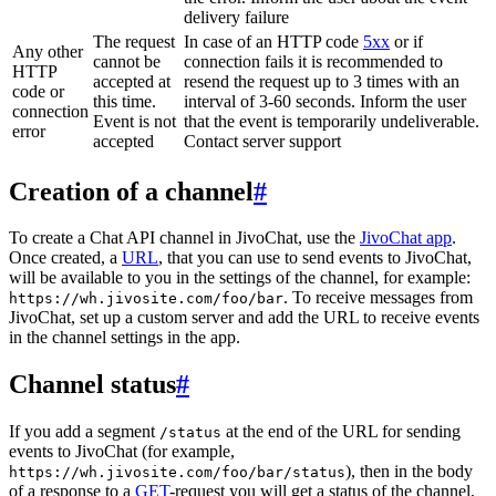
delivery failure
The request
In case of an HTTP code
5xx
or if
Any other
cannot be
connection fails it is recommended to
HTTP
accepted at
resend the request up to 3 times with an
code or
this time.
interval of 3-60 seconds. Inform the user
connection
Event is not
that the event is temporarily undeliverable.
error
accepted
Contact server support
Creation of a channel
#
To create a Chat API channel in JivoChat, use the
JivoChat app
.
Once created, a
URL
, that you can use to send events to JivoChat,
will be available to you in the settings of the channel, for example:
. To receive messages from
https://wh.jivosite.com/foo/bar
JivoChat, set up a custom server and add the URL to receive events
in the channel settings in the app.
Channel status
#
If you add a segment
at the end of the URL for sending
/status
events to JivoChat (for example,
), then in the body
https://wh.jivosite.com/foo/bar/status
of a response to a
GET
-request you will get a status of the channel,