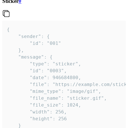
Sticker
#
{

	"sender": {

		"id": "001"

	},

	"message": {

		"type": "sticker",

		"id": "0003",

		"date": 946684800,

		"file": "https://example.com/sticker.gif",

		"mime_type": "image/gif",

		"file_name": "sticker.gif",

		"file_size": 1024,

		"width": 256,

		"height": 256

	}
