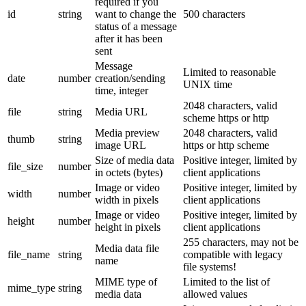
required if you
id
string
want to change the
500 characters
status of a message
after it has been
sent
Message
Limited to reasonable
date
number
creation/sending
UNIX time
time, integer
2048 characters, valid
file
string
Media URL
scheme https or http
Media preview
2048 characters, valid
thumb
string
image URL
https or http scheme
Size of media data
Positive integer, limited by
file_size
number
in octets (bytes)
client applications
Image or video
Positive integer, limited by
width
number
width in pixels
client applications
Image or video
Positive integer, limited by
height
number
height in pixels
client applications
255 characters, may not be
Media data file
file_name
string
compatible with legacy
name
file systems!
MIME type of
Limited to the list of
mime_type
string
media data
allowed values