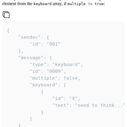
element from the
array, if
:
keyboard
multiple != true
{

	"sender": {

		"id": "001"

	},

	"message": {

		"type": "keyboard",

		"id": "0009",

		"multiple": false,

		"keyboard": [

			{

				"id": "X",

				"text": "need to think..."

			}

		]

	}
