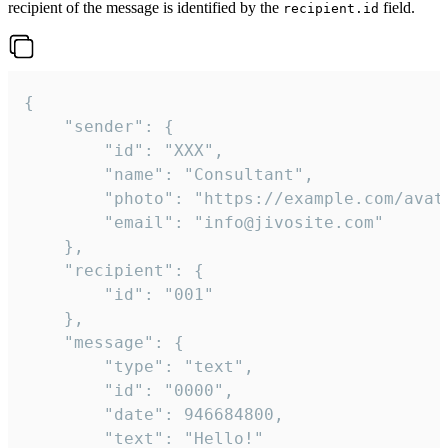
recipient of the message is identified by the
field.
recipient.id
{

	"sender": {

		"id": "XXX",

		"name": "Consultant",

		"photo": "https://example.com/avatar.png",

		"email": "info@jivosite.com"

	},

	"recipient": {

		"id": "001"

	},

	"message": {

		"type": "text",

		"id": "0000",

		"date": 946684800,

		"text": "Hello!"
