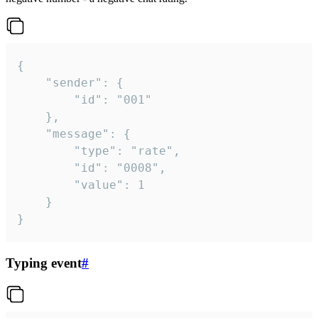
{

	"sender": {

		"id": "001"

	},

	"message": {

		"type": "rate",

		"id": "0008",

		"value": 1

	}

}
Typing event
#