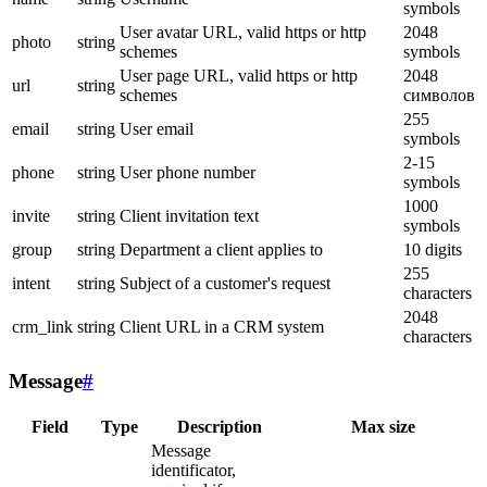
symbols
User avatar URL, valid https or http
2048
photo
string
schemes
symbols
User page URL, valid https or http
2048
url
string
schemes
символов
255
email
string
User email
symbols
2-15
phone
string
User phone number
symbols
1000
invite
string
Client invitation text
symbols
group
string
Department a client applies to
10 digits
255
intent
string
Subject of a customer's request
characters
2048
crm_link
string
Client URL in a CRM system
characters
Message
#
Field
Type
Description
Max size
Message
identificator,