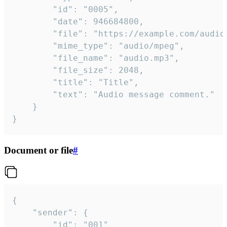
		"id": "0005",

		"date": 946684800,

		"file": "https://example.com/audio.mp3",

		"mime_type": "audio/mpeg",

		"file_name": "audio.mp3",

		"file_size": 2048,

		"title": "Title",

		"text": "Audio message comment."

	}

}
Document or file
#
{

	"sender": {

		"id": "001"
