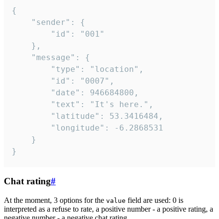
{

	"sender": {

		"id": "001"

	},

	"message": {

		"type": "location",

		"id": "0007",

		"date": 946684800,

		"text": "It's here.",

		"latitude": 53.3416484,

		"longitude": -6.2868531

	}

}
Chat rating
#
At the moment, 3 options for the
field are used: 0 is
value
interpreted as a refuse to rate, a positive number - a positive rating, a
negative number - a negative chat rating.