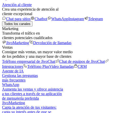
Atención al cliente
Crea una experiencia de atención al
cliente excepcional
Chat para sitios
Chatbot
WhatsApp
Instagram
Telegram
Todos los canales
Marketing
Transforma el tráfico en
clientes potenciales cualificados
JivoMarketing
Devolución de llamadas
Ventas
Consigue más ventas, un mayor valor medio
de los pedidos y una mayor base de clientes
Teléfono empresarial de JivoChat
Chat de equipos de JivoChat
Integraciones
Teléfono Plus
Video llamadas
CRM
Agente de IA
Gestiona las preguntas
más frecuentes
WhatsApp
Aumenta las ventas y ofrece asistencia
a tus clientes a través de su aplicación
de mensajería preferida
JivoMarketing
Capta la atención de tus visitantes:
capta su interés antes de que se