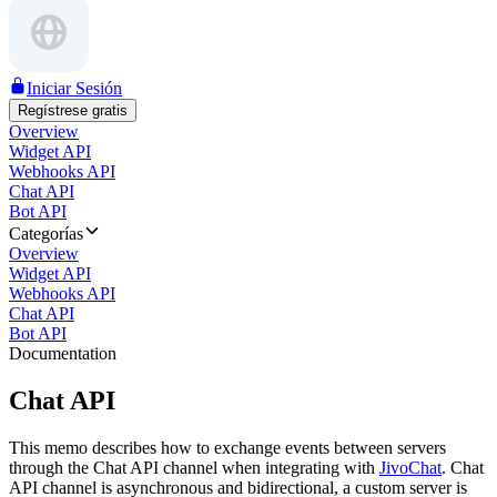
Iniciar Sesión
Regístrese gratis
Overview
Widget API
Webhooks API
Chat API
Bot API
Categorías
Overview
Widget API
Webhooks API
Chat API
Bot API
Documentation
Chat API
This memo describes how to exchange events between servers
through the Chat API channel when integrating with
JivoChat
. Chat
API channel is asynchronous and bidirectional, a custom server is