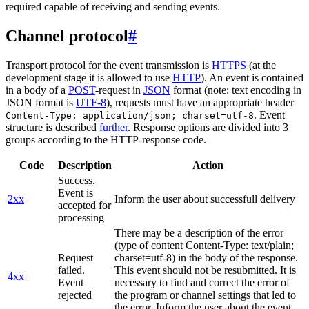
required capable of receiving and sending events.
Channel protocol
#
Transport protocol for the event transmission is
HTTPS
(at the
development stage it is allowed to use
HTTP
). An event is contained
in a body of a
POST
-request in
JSON
format (note: text encoding in
JSON format is
UTF-8
), requests must have an appropriate header
. Event
Content-Type: application/json; charset=utf-8
structure is described
further
. Response options are divided into 3
groups according to the HTTP-response code.
Code
Description
Action
Success.
Event is
2xx
Inform the user about successfull delivery
accepted for
processing
There may be a description of the error
(type of content Content-Type: text/plain;
Request
charset=utf-8) in the body of the response.
failed.
This event should not be resubmitted. It is
4xx
Event
necessary to find and correct the error of
rejected
the program or channel settings that led to
the error. Inform the user about the event