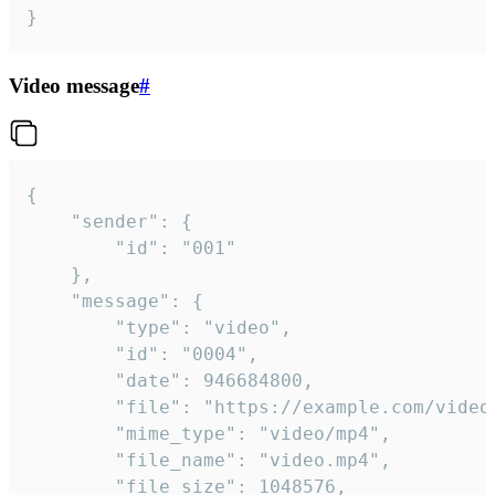
}
Video message
#
{

	"sender": {

		"id": "001"

	},

	"message": {

		"type": "video",

		"id": "0004",

		"date": 946684800,

		"file": "https://example.com/video.mp4",

		"mime_type": "video/mp4",

		"file_name": "video.mp4",

		"file_size": 1048576,
