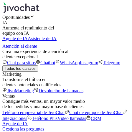
Oportunidades
IA
Aumenta el rendimiento del
equipo con IA
Agente de IA
Asistente de IA
Atención al cliente
Crea una experiencia de atención al
cliente excepcional
Chat para sitios
Chatbot
WhatsApp
Instagram
Telegram
Todos los canales
Marketing
Transforma el tráfico en
clientes potenciales cualificados
JivoMarketing
Devolución de llamadas
Ventas
Consigue más ventas, un mayor valor medio
de los pedidos y una mayor base de clientes
Teléfono empresarial de JivoChat
Chat de equipos de JivoChat
Integraciones
Teléfono Plus
Video llamadas
CRM
Agente de IA
Gestiona las preguntas