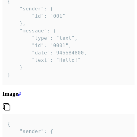
{

	"sender": {

		"id": "001"

	},

	"message": {

		"type": "text",

		"id": "0001",

		"date": 946684800,

		"text": "Hello!"

	}

}
Image
#
{

	"sender": {
