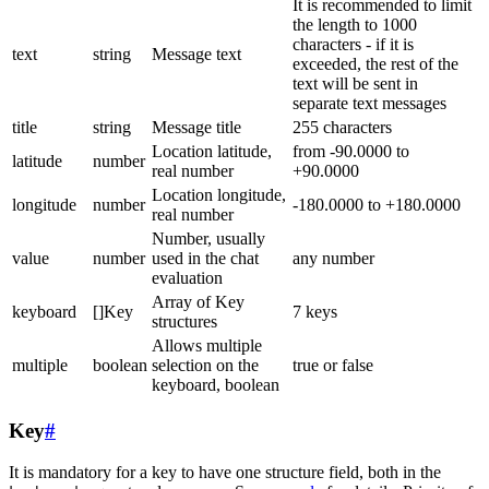
It is recommended to limit
the length to 1000
characters - if it is
text
string
Message text
exceeded, the rest of the
text will be sent in
separate text messages
title
string
Message title
255 characters
Location latitude,
from -90.0000 to
latitude
number
real number
+90.0000
Location longitude,
longitude
number
-180.0000 to +180.0000
real number
Number, usually
value
number
used in the chat
any number
evaluation
Array of Key
keyboard
[]Key
7 keys
structures
Allows multiple
multiple
boolean
selection on the
true or false
keyboard, boolean
Key
#
It is mandatory for a key to have one structure field, both in the