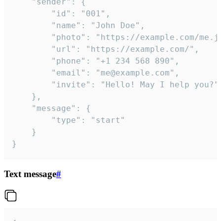
	"sender": {

		"id": "001",

		"name": "John Doe",

		"photo": "https://example.com/me.jpg",

		"url": "https://example.com/",

		"phone": "+1 234 568 890",

		"email": "me@example.com",

		"invite": "Hello! May I help you?"

	},

	"message": {

		"type": "start"

	}

}
Text message
#