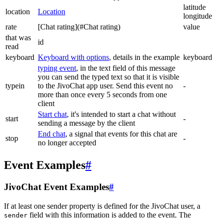
latitude
location
Location
longitude
rate
[Chat rating](#Chat rating)
value
that was
id
read
keyboard
Keyboard with options
, details in the example
keyboard
typing event
, in the text field of this message
you can send the typed text so that it is visible
typein
to the JivoChat app user. Send this event no
-
more than once every 5 seconds from one
client
Start chat
, it's intended to start a chat without
start
-
sending a message by the client
End chat
, a signal that events for this chat are
stop
-
no longer accepted
Event Examples
#
JivoChat Event Examples
#
If at least one sender property is defined for the JivoChat user, a
field with this information is added to the event. The
sender