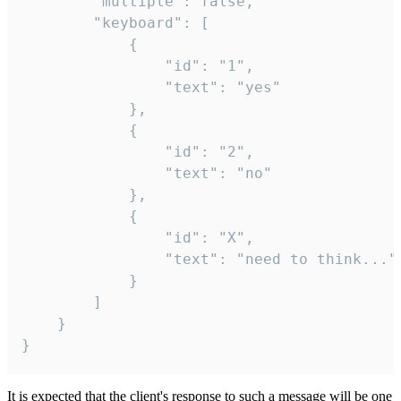
		"multiple": false,

		"keyboard": [

			{

				"id": "1",

				"text": "yes"

			},

			{

				"id": "2",

				"text": "no"

			},

			{

				"id": "X",

				"text": "need to think..."

			}

		]

	}

}
It is expected that the client's response to such a message will be one