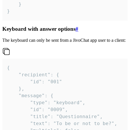
	}

}
Keyboard with answer options
#
The keyboard can only be sent from a JivoChat app user to a client:
{

	"recipient": {

		"id": "001"

	},

	"message": {

		"type": "keyboard",

		"id": "0009",

		"title": "Questionnaire",

		"text": "To be or not to be?",
