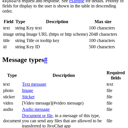
request and response. See
example
for details. Priority of
keyboard
fields for display to the user is shown in the table in descending
order.
Field
Type
Description
Max size
text
string
Key text
100 characters
image
string
Image URL (https or http scheme)
2048 characters
title
string
Title or tooltip key
100 characters
id
string
Key ID
500 characters
Message types
#
Required
Type
Description
fields
text
Text message
text
photo
Image
file
sticker
Sticker
file
video
[Video message](#video message)
file
audio
Audio message
file
Document or file
, in a message of this type,
document
you can send any files that are allowed to be
file
transferred to JivoChat app