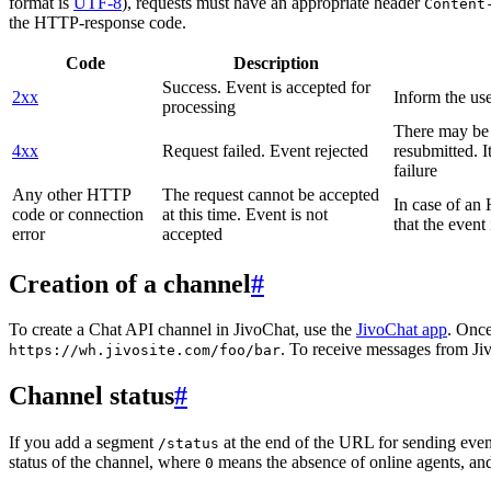
format is
UTF-8
), requests must have an appropriate header
Content
the HTTP-response code.
Code
Description
Success. Event is accepted for
2xx
Inform the use
processing
There may be a
4xx
Request failed. Event rejected
resubmitted. I
failure
Any other HTTP
The request cannot be accepted
In case of a
code or connection
at this time. Event is not
that the event
error
accepted
Creation of a channel
#
To create a Chat API channel in JivoChat, use the
JivoChat app
. Once
. To receive messages from Jiv
https://wh.jivosite.com/foo/bar
Channel status
#
If you add a segment
at the end of the URL for sending even
/status
status of the channel, where
means the absence of online agents, a
0