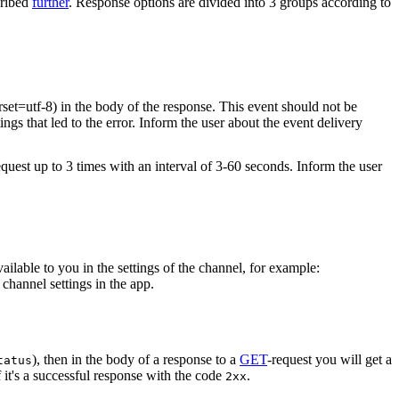
cribed
further
. Response options are divided into 3 groups according to
rset=utf-8) in the body of the response. This event should not be
ings that led to the error. Inform the user about the event delivery
equest up to 3 times with an interval of 3-60 seconds. Inform the user
vailable to you in the settings of the channel, for example:
channel settings in the app.
), then in the body of a response to a
GET
-request you will get a
tatus
 it's a successful response with the code
.
2xx