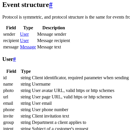
Event structure
#
Protocol is symmetric, and protocol structure is the same for events fr
Field
Type
Description
sender
User
Message sender
recipient
User
Message recipient
message
Message
Message text
User
#
Field
Type
id
string
Client identificator, required parameter when sending
name
string
Username
photo
string
User avatar URL, valid https or http schemes
url
string
User page URL, valid https or http schemes
email
string
User email
phone
string
User phone number
invite
string
Client invitation text
group
string
Department a client applies to
intent
string
Subject of a customer's request