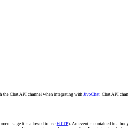
h the Chat API channel when integrating with
JivoChat
. Chat API chan
pment stage it is allowed to use
HTTP
). An event is contained in a bod