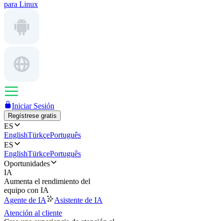
para Linux
Iniciar Sesión
Regístrese gratis
ES
English
Türkçe
Português
ES
English
Türkçe
Português
Oportunidades
IA
Aumenta el rendimiento del
equipo con IA
Agente de IA
Asistente de IA
Atención al cliente