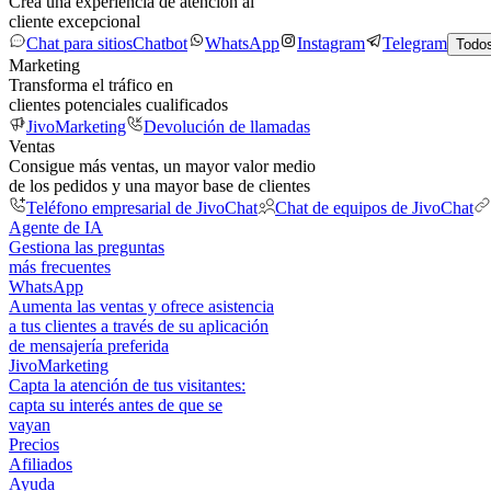
Crea una experiencia de atención al
cliente excepcional
Chat para sitios
Chatbot
WhatsApp
Instagram
Telegram
Todos
Marketing
Transforma el tráfico en
clientes potenciales cualificados
JivoMarketing
Devolución de llamadas
Ventas
Consigue más ventas, un mayor valor medio
de los pedidos y una mayor base de clientes
Teléfono empresarial de JivoChat
Chat de equipos de JivoChat
Agente de IA
Gestiona las preguntas
más frecuentes
WhatsApp
Aumenta las ventas y ofrece asistencia
a tus clientes a través de su aplicación
de mensajería preferida
JivoMarketing
Capta la atención de tus visitantes:
capta su interés antes de que se
vayan
Precios
Afiliados
Ayuda