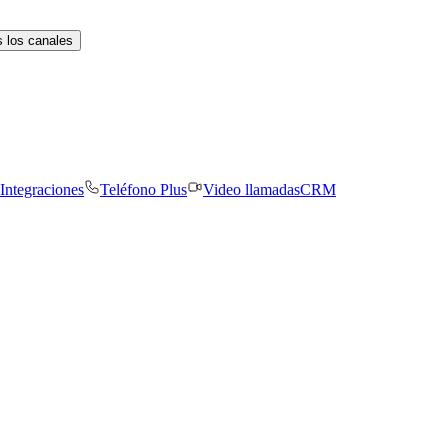
 los canales
Integraciones
Teléfono Plus
Video llamadas
CRM