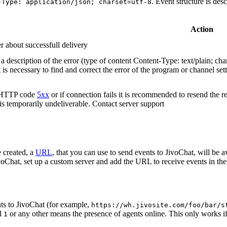
. Event structure is des
-Type: application/json; charset=utf-8
Action
r about successfull delivery
 description of the error (type of content Content-Type: text/plain; cha
t is necessary to find and correct the error of the program or channel sett
n HTTP code
5xx
or if connection fails it is recommended to resend the r
 is temporarily undeliverable. Contact server support
 created, a
URL
, that you can use to send events to JivoChat, will be a
oChat, set up a custom server and add the URL to receive events in the 
ts to JivoChat (for example,
https://wh.jivosite.com/foo/bar/s
nd
or any other means the presence of agents online. This only works if
1