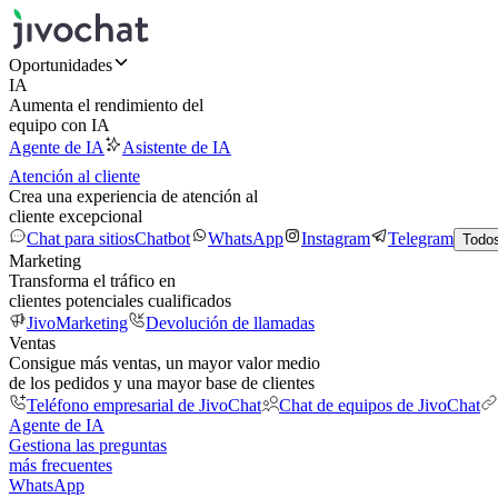
Oportunidades
IA
Aumenta el rendimiento del
equipo con IA
Agente de IA
Asistente de IA
Atención al cliente
Crea una experiencia de atención al
cliente excepcional
Chat para sitios
Chatbot
WhatsApp
Instagram
Telegram
Todos
Marketing
Transforma el tráfico en
clientes potenciales cualificados
JivoMarketing
Devolución de llamadas
Ventas
Consigue más ventas, un mayor valor medio
de los pedidos y una mayor base de clientes
Teléfono empresarial de JivoChat
Chat de equipos de JivoChat
Agente de IA
Gestiona las preguntas
más frecuentes
WhatsApp