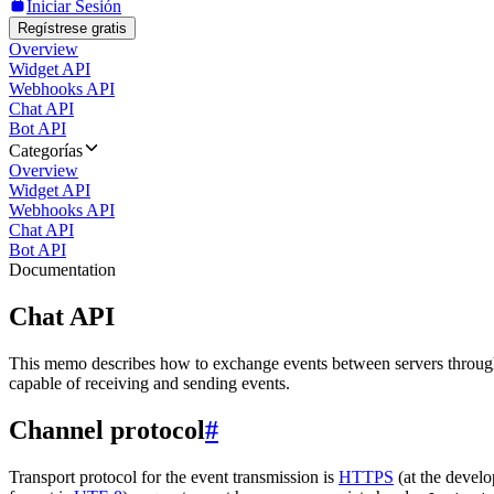
Iniciar Sesión
Regístrese gratis
Overview
Widget API
Webhooks API
Chat API
Bot API
Categorías
Overview
Widget API
Webhooks API
Chat API
Bot API
Documentation
Chat API
This memo describes how to exchange events between servers throug
capable of receiving and sending events.
Channel protocol
#
Transport protocol for the event transmission is
HTTPS
(at the develo