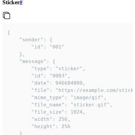
Sticker
#
{

	"sender": {

		"id": "001"

	},

	"message": {

		"type": "sticker",

		"id": "0003",

		"date": 946684800,

		"file": "https://example.com/sticker.gif",

		"mime_type": "image/gif",

		"file_name": "sticker.gif",

		"file_size": 1024,

		"width": 256,

		"height": 256

	}
