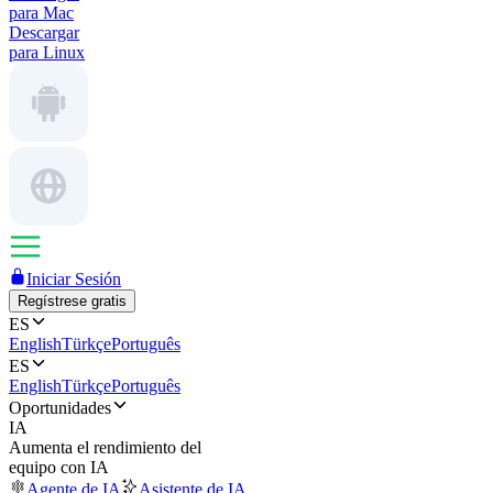
para Mac
Descargar
para Linux
Iniciar Sesión
Regístrese gratis
ES
English
Türkçe
Português
ES
English
Türkçe
Português
Oportunidades
IA
Aumenta el rendimiento del
equipo con IA
Agente de IA
Asistente de IA