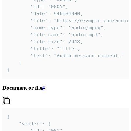
		"id": "0005",

		"date": 946684800,

		"file": "https://example.com/audio.mp3",

		"mime_type": "audio/mpeg",

		"file_name": "audio.mp3",

		"file_size": 2048,

		"title": "Title",

		"text": "Audio message comment."

	}

}
Document or file
#
{

	"sender": {

		"id": "001"
