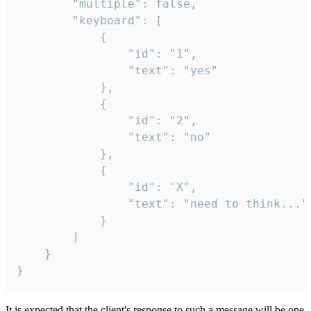
		"multiple": false,

		"keyboard": [

			{

				"id": "1",

				"text": "yes"

			},

			{

				"id": "2",

				"text": "no"

			},

			{

				"id": "X",

				"text": "need to think..."

			}

		]

	}

}
It is expected that the client's response to such a message will be one