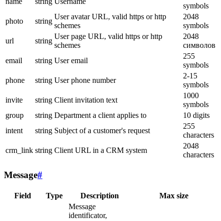
name
string
Username
symbols
User avatar URL, valid https or http
2048
photo
string
schemes
symbols
User page URL, valid https or http
2048
url
string
schemes
символов
255
email
string
User email
symbols
2-15
phone
string
User phone number
symbols
1000
invite
string
Client invitation text
symbols
group
string
Department a client applies to
10 digits
255
intent
string
Subject of a customer's request
characters
2048
crm_link
string
Client URL in a CRM system
characters
Message
#
Field
Type
Description
Max size
Message
identificator,