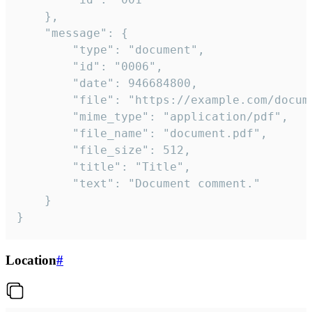
	},

	"message": {

		"type": "document",

		"id": "0006",

		"date": 946684800,

		"file": "https://example.com/document.pdf",

		"mime_type": "application/pdf",

		"file_name": "document.pdf",

		"file_size": 512,

		"title": "Title",

		"text": "Document comment."

	}

}
Location
#