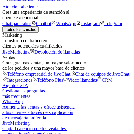
Atención al cliente
Crea una experiencia de atención al
cliente excepcional
Chat para sitios
Chatbot
WhatsApp
Instagram
Telegram
Todos los canales
Marketing
Transforma el tráfico en
clientes potenciales cualificados
JivoMarketing
Devolución de llamadas
Ventas
Consigue más ventas, un mayor valor medio
de los pedidos y una mayor base de clientes
Teléfono empresarial de JivoChat
Chat de equipos de JivoChat
Integraciones
Teléfono Plus
Video llamadas
CRM
Agente de IA
Gestiona las preguntas
más frecuentes
WhatsApp
Aumenta las ventas y ofrece asistencia
a tus clientes a través de su aplicación
de mensajería preferida
JivoMarketing
Capta la atención de tus visitantes:
capta su interés antes de que se