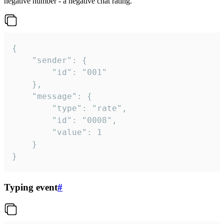
negative number - a negative chat rating.
{

	"sender": {

		"id": "001"

	},

	"message": {

		"type": "rate",

		"id": "0008",

		"value": 1

	}

}
Typing event
#