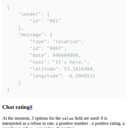
{

	"sender": {

		"id": "001"

	},

	"message": {

		"type": "location",

		"id": "0007",

		"date": 946684800,

		"text": "It's here.",

		"latitude": 53.3416484,

		"longitude": -6.2868531

	}

}
Chat rating
#
At the moment, 3 options for the
field are used: 0 is
value
interpreted as a refuse to rate, a positive number - a positive rating, a