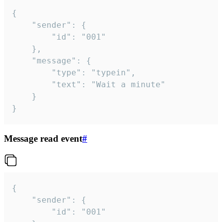
{

	"sender": {

		"id": "001"

	},

	"message": {

		"type": "typein",

		"text": "Wait a minute"

	}

}
Message read event
#
{

	"sender": {

		"id": "001"
