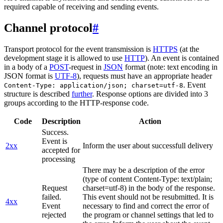
required capable of receiving and sending events.
Channel protocol
#
Transport protocol for the event transmission is
HTTPS
(at the
development stage it is allowed to use
HTTP
). An event is contained
in a body of a
POST
-request in
JSON
format (note: text encoding in
JSON format is
UTF-8
), requests must have an appropriate header
. Event
Content-Type: application/json; charset=utf-8
structure is described
further
. Response options are divided into 3
groups according to the HTTP-response code.
Code
Description
Action
Success.
Event is
2xx
Inform the user about successfull delivery
accepted for
processing
There may be a description of the error
(type of content Content-Type: text/plain;
Request
charset=utf-8) in the body of the response.
failed.
This event should not be resubmitted. It is
4xx
Event
necessary to find and correct the error of
rejected
the program or channel settings that led to