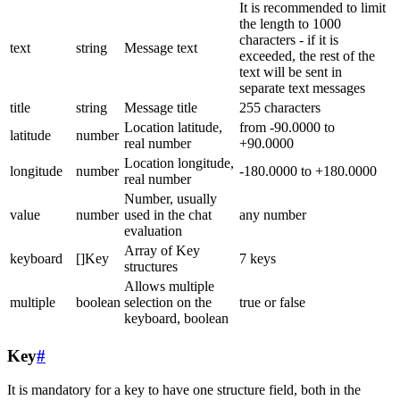
It is recommended to limit
the length to 1000
characters - if it is
text
string
Message text
exceeded, the rest of the
text will be sent in
separate text messages
title
string
Message title
255 characters
Location latitude,
from -90.0000 to
latitude
number
real number
+90.0000
Location longitude,
longitude
number
-180.0000 to +180.0000
real number
Number, usually
value
number
used in the chat
any number
evaluation
Array of Key
keyboard
[]Key
7 keys
structures
Allows multiple
multiple
boolean
selection on the
true or false
keyboard, boolean
Key
#
It is mandatory for a key to have one structure field, both in the