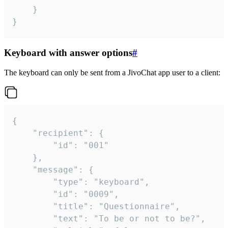
	}

}
Keyboard with answer options
#
The keyboard can only be sent from a JivoChat app user to a client:
{

	"recipient": {

		"id": "001"

	},

	"message": {

		"type": "keyboard",

		"id": "0009",

		"title": "Questionnaire",

		"text": "To be or not to be?",
