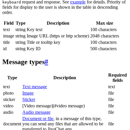
request and response. See
example
for details. Priority of
keyboard
fields for display to the user is shown in the table in descending
order.
Field
Type
Description
Max size
text
string
Key text
100 characters
image
string
Image URL (https or http scheme)
2048 characters
title
string
Title or tooltip key
100 characters
id
string
Key ID
500 characters
Message types
#
Required
Type
Description
fields
text
Text message
text
photo
Image
file
sticker
Sticker
file
video
[Video message](#video message)
file
audio
Audio message
file
Document or file
, in a message of this type,
document
you can send any files that are allowed to be
file
transferred to JivoChat app