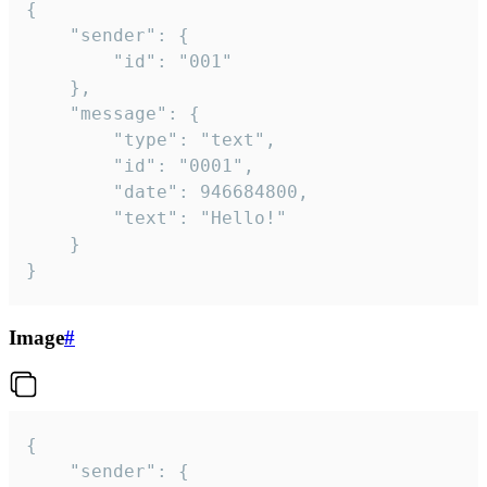
{

	"sender": {

		"id": "001"

	},

	"message": {

		"type": "text",

		"id": "0001",

		"date": 946684800,

		"text": "Hello!"

	}

}
Image
#
{

	"sender": {
