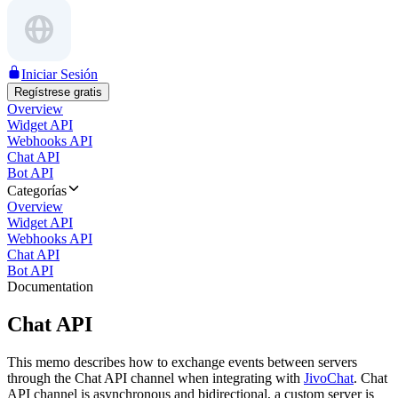
Iniciar Sesión
Regístrese gratis
Overview
Widget API
Webhooks API
Chat API
Bot API
Categorías
Overview
Widget API
Webhooks API
Chat API
Bot API
Documentation
Chat API
This memo describes how to exchange events between servers
through the Chat API channel when integrating with
JivoChat
. Chat
API channel is asynchronous and bidirectional, a custom server is