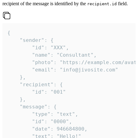
recipient of the message is identified by the
field.
recipient.id
{

	"sender": {

		"id": "XXX",

		"name": "Consultant",

		"photo": "https://example.com/avatar.png",

		"email": "info@jivosite.com"

	},

	"recipient": {

		"id": "001"

	},

	"message": {

		"type": "text",

		"id": "0000",

		"date": 946684800,

		"text": "Hello!"
