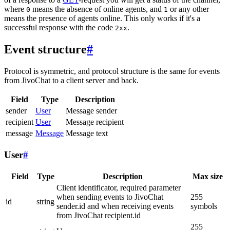
where
means the absence of online agents, and
or any other
0
1
means the presence of agents online. This only works if it's a
successful response with the code
.
2xx
Event structure
#
Protocol is symmetric, and protocol structure is the same for events
from JivoChat to a client server and back.
Field
Type
Description
sender
User
Message sender
recipient
User
Message recipient
message
Message
Message text
User
#
Field
Type
Description
Max size
Client identificator, required parameter
when sending events to JivoChat
255
id
string
sender.id and when receiving events
symbols
from JivoChat recipient.id
255