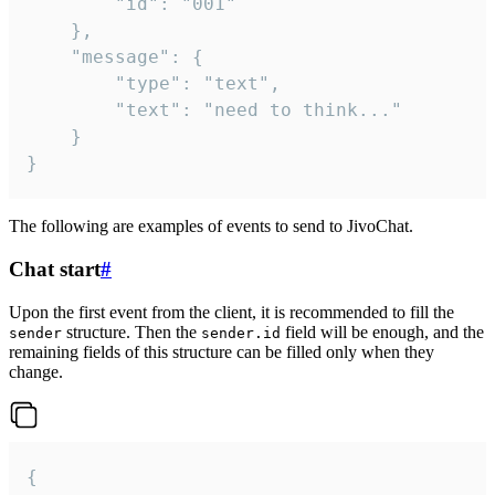
		"id": "001"

	},

	"message": {

		"type": "text",

		"text": "need to think..."

	}

}
The following are examples of events to send to JivoChat.
Chat start
#
Upon the first event from the client, it is recommended to fill the
structure. Then the
field will be enough, and the
sender
sender.id
remaining fields of this structure can be filled only when they
change.
{
