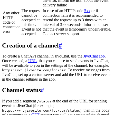
the error. Inform the user about the event
delivery failure
The request
In case of an HTTP code
5xx
or if
Any other
cannot be
connection fails it is recommended to
HTTP
accepted at
resend the request up to 3 times with an
code or
this time.
interval of 3-60 seconds. Inform the user
connection
Event is not
that the event is temporarily undeliverable.
error
accepted
Contact server support
Creation of a channel
#
To create a Chat API channel in JivoChat, use the
JivoChat app
.
Once created, a
URL
, that you can use to send events to JivoChat,
will be available to you in the settings of the channel, for example:
. To receive messages from
https://wh.jivosite.com/foo/bar
JivoChat, set up a custom server and add the URL to receive events
in the channel settings in the app.
Channel status
#
If you add a segment
at the end of the URL for sending
/status
events to JivoChat (for example,
), then in the body
https://wh.jivosite.com/foo/bar/status
of a response to a
GET
-request you will get a status of the channel,