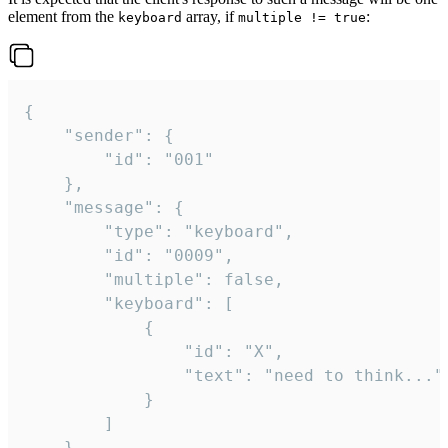
element from the
array, if
:
keyboard
multiple != true
{

	"sender": {

		"id": "001"

	},

	"message": {

		"type": "keyboard",

		"id": "0009",

		"multiple": false,

		"keyboard": [

			{

				"id": "X",

				"text": "need to think..."

			}

		]

	}
