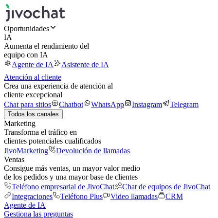
Oportunidades
IA
Aumenta el rendimiento del
equipo con IA
Agente de IA
Asistente de IA
Atención al cliente
Crea una experiencia de atención al
cliente excepcional
Chat para sitios
Chatbot
WhatsApp
Instagram
Telegram
Todos los canales
Marketing
Transforma el tráfico en
clientes potenciales cualificados
JivoMarketing
Devolución de llamadas
Ventas
Consigue más ventas, un mayor valor medio
de los pedidos y una mayor base de clientes
Teléfono empresarial de JivoChat
Chat de equipos de JivoChat
Integraciones
Teléfono Plus
Video llamadas
CRM
Agente de IA
Gestiona las preguntas