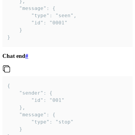
	},

	"message": {

		"type": "seen",

		"id": "0001"

	}

}
Chat end
#
{

	"sender": {

		"id": "001"

	},

	"message": {

		"type": "stop"

	}
