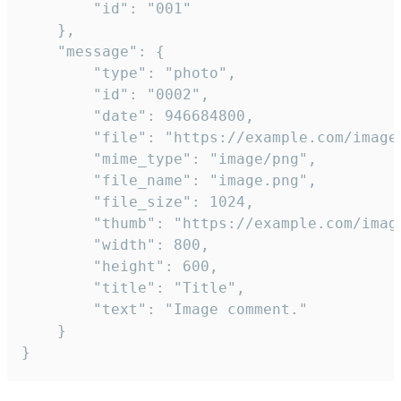
		"id": "001"

	},

	"message": {

		"type": "photo",

		"id": "0002",

		"date": 946684800,

		"file": "https://example.com/image.png",

		"mime_type": "image/png",

		"file_name": "image.png",

		"file_size": 1024,

		"thumb": "https://example.com/image_thumb.png",

		"width": 800,

		"height": 600,

		"title": "Title",

		"text": "Image comment."

	}

}