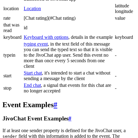
latitude
location
Location
longitude
rate
[Chat rating](#Chat rating)
value
that was
id
read
keyboard
Keyboard with options
, details in the example
keyboard
typing event
, in the text field of this message
you can send the typed text so that it is visible
typein
to the JivoChat app user. Send this event no
-
more than once every 5 seconds from one
client
Start chat
, it's intended to start a chat without
start
-
sending a message by the client
End chat
, a signal that events for this chat are
stop
-
no longer accepted
Event Examples
#
JivoChat Event Examples
#
If at least one sender property is defined for the JivoChat user, a
field with this information is added to the event. The
sender