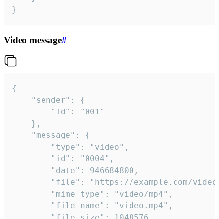
}
Video message
#
{

	"sender": {

		"id": "001"

	},

	"message": {

		"type": "video",

		"id": "0004",

		"date": 946684800,

		"file": "https://example.com/video.mp4",

		"mime_type": "video/mp4",

		"file_name": "video.mp4",

		"file_size": 1048576,
