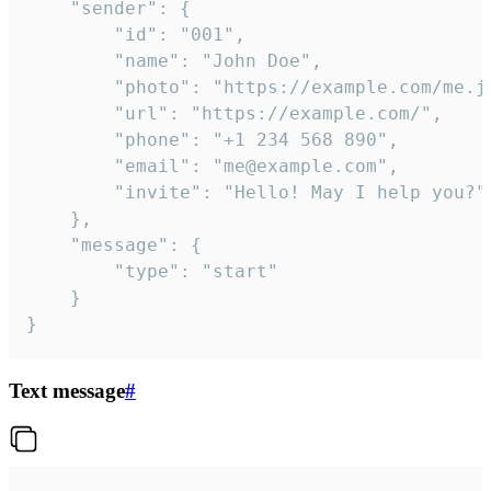
	"sender": {

		"id": "001",

		"name": "John Doe",

		"photo": "https://example.com/me.jpg",

		"url": "https://example.com/",

		"phone": "+1 234 568 890",

		"email": "me@example.com",

		"invite": "Hello! May I help you?"

	},

	"message": {

		"type": "start"

	}

}
Text message
#