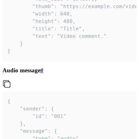
		"thumb": "https://example.com/video_thumb.png",

		"width": 640,

		"height": 480,

		"title": "Title",

		"text": "Video comment."

	}

}
Audio message
#
{

	"sender": {

		"id": "001"

	},

	"message": {

		"type": "audio",
