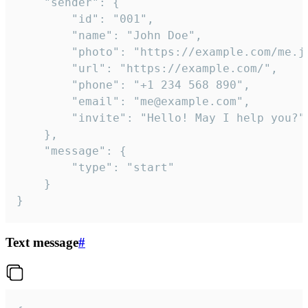
	"sender": {

		"id": "001",

		"name": "John Doe",

		"photo": "https://example.com/me.jpg",

		"url": "https://example.com/",

		"phone": "+1 234 568 890",

		"email": "me@example.com",

		"invite": "Hello! May I help you?"

	},

	"message": {

		"type": "start"

	}

}
Text message
#