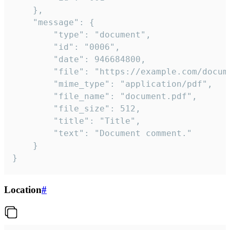
	},

	"message": {

		"type": "document",

		"id": "0006",

		"date": 946684800,

		"file": "https://example.com/document.pdf",

		"mime_type": "application/pdf",

		"file_name": "document.pdf",

		"file_size": 512,

		"title": "Title",

		"text": "Document comment."

	}

}
Location
#