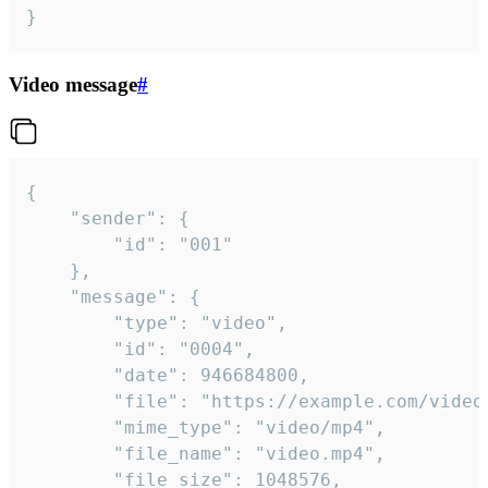
}
Video message
#
{

	"sender": {

		"id": "001"

	},

	"message": {

		"type": "video",

		"id": "0004",

		"date": 946684800,

		"file": "https://example.com/video.mp4",

		"mime_type": "video/mp4",

		"file_name": "video.mp4",

		"file_size": 1048576,
