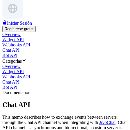
Iniciar Sesión
Regístrese gratis
Overview
Widget API
Webhooks API
Chat API
Bot API
Categorías
Overview
Widget API
Webhooks API
Chat API
Bot API
Documentation
Chat API
This memo describes how to exchange events between servers
through the Chat API channel when integrating with
JivoChat
. Chat
API channel is asynchronous and bidirectional, a custom server is