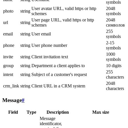
symbols
User avatar URL, valid https or http
2048
photo
string
schemes
symbols
User page URL, valid https or http
2048
url
string
schemes
символов
255
email
string
User email
symbols
2-15
phone
string
User phone number
symbols
1000
invite
string
Client invitation text
symbols
group
string
Department a client applies to
10 digits
255
intent
string
Subject of a customer's request
characters
2048
crm_link
string
Client URL in a CRM system
characters
Message
#
Field
Type
Description
Max size
Message
identificator,