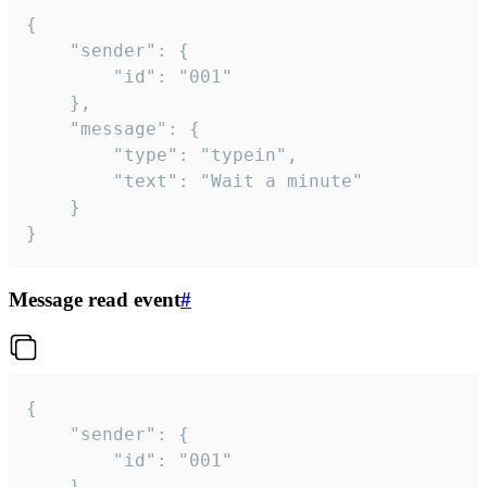
{

	"sender": {

		"id": "001"

	},

	"message": {

		"type": "typein",

		"text": "Wait a minute"

	}

}
Message read event
#
{

	"sender": {

		"id": "001"

	},
