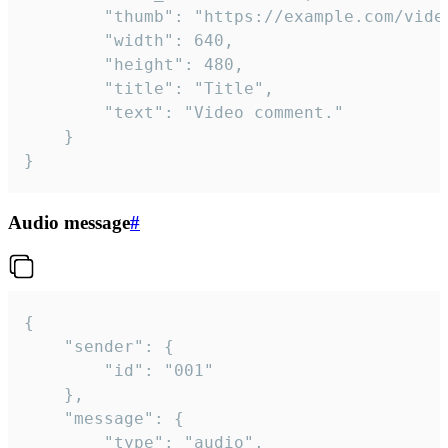
		"thumb": "https://example.com/video_thumb.png",

		"width": 640,

		"height": 480,

		"title": "Title",

		"text": "Video comment."

	}

}
Audio message
#
{

	"sender": {

		"id": "001"

	},

	"message": {

		"type": "audio",
