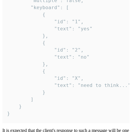
		"multiple": false,

		"keyboard": [

			{

				"id": "1",

				"text": "yes"

			},

			{

				"id": "2",

				"text": "no"

			},

			{

				"id": "X",

				"text": "need to think..."

			}

		]

	}

}
It is expected that the client's response to such a message will be one