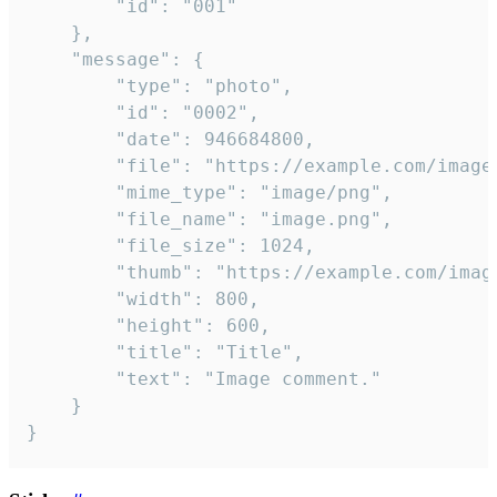
		"id": "001"

	},

	"message": {

		"type": "photo",

		"id": "0002",

		"date": 946684800,

		"file": "https://example.com/image.png",

		"mime_type": "image/png",

		"file_name": "image.png",

		"file_size": 1024,

		"thumb": "https://example.com/image_thumb.png",

		"width": 800,

		"height": 600,

		"title": "Title",

		"text": "Image comment."

	}

}