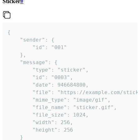
Sticker
#
{

	"sender": {

		"id": "001"

	},

	"message": {

		"type": "sticker",

		"id": "0003",

		"date": 946684800,

		"file": "https://example.com/sticker.gif",

		"mime_type": "image/gif",

		"file_name": "sticker.gif",

		"file_size": 1024,

		"width": 256,

		"height": 256

	}
