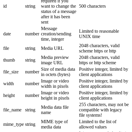
required if you
id
string
want to change the
500 characters
status of a message
after it has been
sent
Message
Limited to reasonable
date
number
creation/sending
UNIX time
time, integer
2048 characters, valid
file
string
Media URL
scheme https or http
Media preview
2048 characters, valid
thumb
string
image URL
https or http scheme
Size of media data
Positive integer, limited by
file_size
number
in octets (bytes)
client applications
Image or video
Positive integer, limited by
width
number
width in pixels
client applications
Image or video
Positive integer, limited by
height
number
height in pixels
client applications
255 characters, may not be
Media data file
file_name
string
compatible with legacy
name
file systems!
MIME type of
Limited to the list of
mime_type
string
media data
allowed values