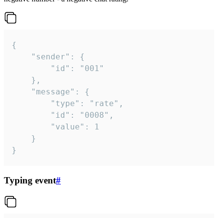
{

	"sender": {

		"id": "001"

	},

	"message": {

		"type": "rate",

		"id": "0008",

		"value": 1

	}

}
Typing event
#