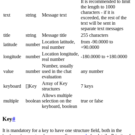
It is recommended to limit
the length to 1000
characters - if it is
text
string
Message text
exceeded, the rest of the
text will be sent in
separate text messages
title
string
Message title
255 characters
Location latitude,
from -90.0000 to
latitude
number
real number
+90.0000
Location longitude,
longitude
number
-180.0000 to +180.0000
real number
Number, usually
value
number
used in the chat
any number
evaluation
Array of Key
keyboard
[]Key
7 keys
structures
Allows multiple
multiple
boolean
selection on the
true or false
keyboard, boolean
Key
#
It is mandatory for a key to have one structure field, both in the