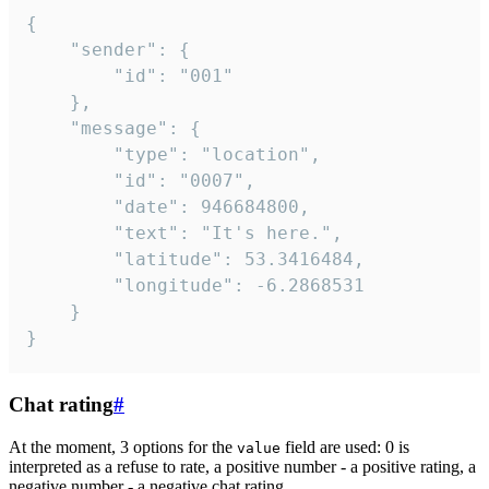
{

	"sender": {

		"id": "001"

	},

	"message": {

		"type": "location",

		"id": "0007",

		"date": 946684800,

		"text": "It's here.",

		"latitude": 53.3416484,

		"longitude": -6.2868531

	}

}
Chat rating
#
At the moment, 3 options for the
field are used: 0 is
value
interpreted as a refuse to rate, a positive number - a positive rating, a
negative number - a negative chat rating.