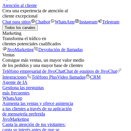
Atención al cliente
Crea una experiencia de atención al
cliente excepcional
Chat para sitios
Chatbot
WhatsApp
Instagram
Telegram
Todos los canales
Marketing
Transforma el tráfico en
clientes potenciales cualificados
JivoMarketing
Devolución de llamadas
Ventas
Consigue más ventas, un mayor valor medio
de los pedidos y una mayor base de clientes
Teléfono empresarial de JivoChat
Chat de equipos de JivoChat
Integraciones
Teléfono Plus
Video llamadas
CRM
Agente de IA
Gestiona las preguntas
más frecuentes
WhatsApp
Aumenta las ventas y ofrece asistencia
a tus clientes a través de su aplicación
de mensajería preferida
JivoMarketing
Capta la atención de tus visitantes:
capta su interés antes de que se