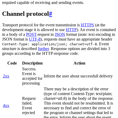
required capable of receiving and sending events.
Channel protocol
#
Transport protocol for the event transmission is
HTTPS
(at the
development stage it is allowed to use
HTTP
). An event is contained
in a body of a
POST
-request in
JSON
format (note: text encoding in
JSON format is
UTF-8
), requests must have an appropriate header
. Event
Content-Type: application/json; charset=utf-8
structure is described
further
. Response options are divided into 3
groups according to the HTTP-response code.
Code
Description
Action
Success.
Event is
2xx
Inform the user about successfull delivery
accepted for
processing
There may be a description of the error
(type of content Content-Type: text/plain;
Request
charset=utf-8) in the body of the response.
failed.
This event should not be resubmitted. It is
4xx
Event
necessary to find and correct the error of
rejected
the program or channel settings that led to
the error. Inform the user about the event