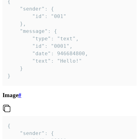
{

	"sender": {

		"id": "001"

	},

	"message": {

		"type": "text",

		"id": "0001",

		"date": 946684800,

		"text": "Hello!"

	}

}
Image
#
{

	"sender": {
