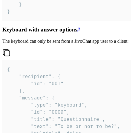
	}

}
Keyboard with answer options
#
The keyboard can only be sent from a JivoChat app user to a client:
{

	"recipient": {

		"id": "001"

	},

	"message": {

		"type": "keyboard",

		"id": "0009",

		"title": "Questionnaire",

		"text": "To be or not to be?",
