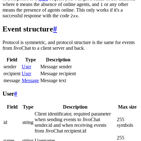
where
means the absence of online agents, and
or any other
0
1
means the presence of agents online. This only works if it's a
successful response with the code
.
2xx
Event structure
#
Protocol is symmetric, and protocol structure is the same for events
from JivoChat to a client server and back.
Field
Type
Description
sender
User
Message sender
recipient
User
Message recipient
message
Message
Message text
User
#
Field
Type
Description
Max size
Client identificator, required parameter
when sending events to JivoChat
255
id
string
sender.id and when receiving events
symbols
from JivoChat recipient.id
255
name
string
Username