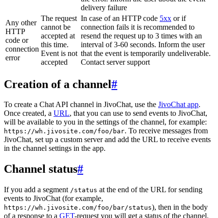
delivery failure
The request
In case of an HTTP code
5xx
or if
Any other
cannot be
connection fails it is recommended to
HTTP
accepted at
resend the request up to 3 times with an
code or
this time.
interval of 3-60 seconds. Inform the user
connection
Event is not
that the event is temporarily undeliverable.
error
accepted
Contact server support
Creation of a channel
#
To create a Chat API channel in JivoChat, use the
JivoChat app
.
Once created, a
URL
, that you can use to send events to JivoChat,
will be available to you in the settings of the channel, for example:
. To receive messages from
https://wh.jivosite.com/foo/bar
JivoChat, set up a custom server and add the URL to receive events
in the channel settings in the app.
Channel status
#
If you add a segment
at the end of the URL for sending
/status
events to JivoChat (for example,
), then in the body
https://wh.jivosite.com/foo/bar/status
of a response to a
GET
-request you will get a status of the channel,