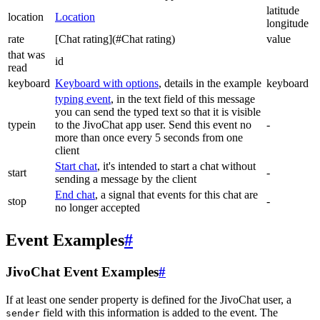
latitude
location
Location
longitude
rate
[Chat rating](#Chat rating)
value
that was
id
read
keyboard
Keyboard with options
, details in the example
keyboard
typing event
, in the text field of this message
you can send the typed text so that it is visible
typein
to the JivoChat app user. Send this event no
-
more than once every 5 seconds from one
client
Start chat
, it's intended to start a chat without
start
-
sending a message by the client
End chat
, a signal that events for this chat are
stop
-
no longer accepted
Event Examples
#
JivoChat Event Examples
#
If at least one sender property is defined for the JivoChat user, a
field with this information is added to the event. The
sender