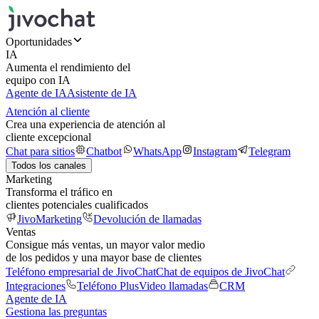
Oportunidades
IA
Aumenta el rendimiento del
equipo con IA
Agente de IA
Asistente de IA
Atención al cliente
Crea una experiencia de atención al
cliente excepcional
Chat para sitios
Chatbot
WhatsApp
Instagram
Telegram
Todos los canales
Marketing
Transforma el tráfico en
clientes potenciales cualificados
JivoMarketing
Devolución de llamadas
Ventas
Consigue más ventas, un mayor valor medio
de los pedidos y una mayor base de clientes
Teléfono empresarial de JivoChat
Chat de equipos de JivoChat
Integraciones
Teléfono Plus
Video llamadas
CRM
Agente de IA
Gestiona las preguntas