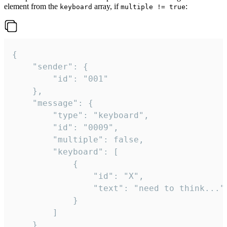
element from the
array, if
:
keyboard
multiple != true
{

	"sender": {

		"id": "001"

	},

	"message": {

		"type": "keyboard",

		"id": "0009",

		"multiple": false,

		"keyboard": [

			{

				"id": "X",

				"text": "need to think..."

			}

		]

	}
