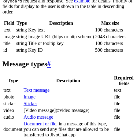
request and response. See
example
for details. Priority of
keyboard
fields for display to the user is shown in the table in descending
order.
Field
Type
Description
Max size
text
string
Key text
100 characters
image
string
Image URL (https or http scheme)
2048 characters
title
string
Title or tooltip key
100 characters
id
string
Key ID
500 characters
Message types
#
Required
Type
Description
fields
text
Text message
text
photo
Image
file
sticker
Sticker
file
video
[Video message](#video message)
file
audio
Audio message
file
Document or file
, in a message of this type,
document
you can send any files that are allowed to be
file
transferred to JivoChat app