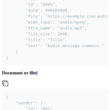
		"id": "0005",

		"date": 946684800,

		"file": "https://example.com/audio.mp3",

		"mime_type": "audio/mpeg",

		"file_name": "audio.mp3",

		"file_size": 2048,

		"title": "Title",

		"text": "Audio message comment."

	}

}
Document or file
#
{

	"sender": {

		"id": "001"
