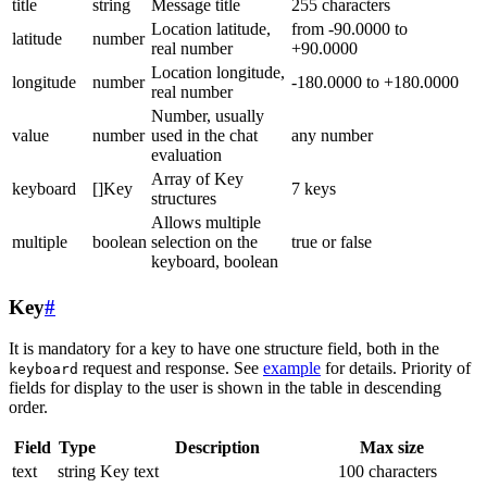
title
string
Message title
255 characters
Location latitude,
from -90.0000 to
latitude
number
real number
+90.0000
Location longitude,
longitude
number
-180.0000 to +180.0000
real number
Number, usually
value
number
used in the chat
any number
evaluation
Array of Key
keyboard
[]Key
7 keys
structures
Allows multiple
multiple
boolean
selection on the
true or false
keyboard, boolean
Key
#
It is mandatory for a key to have one structure field, both in the
request and response. See
example
for details. Priority of
keyboard
fields for display to the user is shown in the table in descending
order.
Field
Type
Description
Max size
text
string
Key text
100 characters