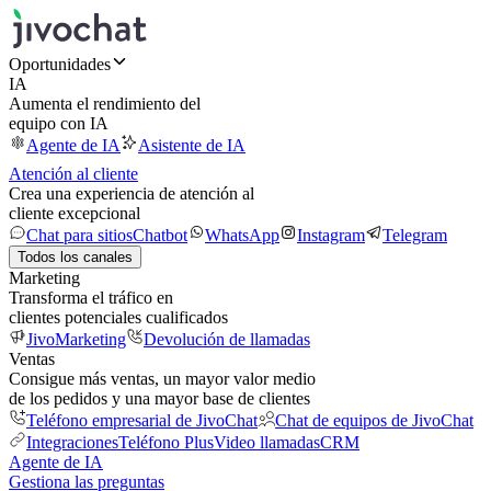
Oportunidades
IA
Aumenta el rendimiento del
equipo con IA
Agente de IA
Asistente de IA
Atención al cliente
Crea una experiencia de atención al
cliente excepcional
Chat para sitios
Chatbot
WhatsApp
Instagram
Telegram
Todos los canales
Marketing
Transforma el tráfico en
clientes potenciales cualificados
JivoMarketing
Devolución de llamadas
Ventas
Consigue más ventas, un mayor valor medio
de los pedidos y una mayor base de clientes
Teléfono empresarial de JivoChat
Chat de equipos de JivoChat
Integraciones
Teléfono Plus
Video llamadas
CRM
Agente de IA
Gestiona las preguntas