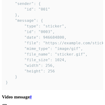
	"sender": {

		"id": "001"

	},

	"message": {

		"type": "sticker",

		"id": "0003",

		"date": 946684800,

		"file": "https://example.com/sticker.gif",

		"mime_type": "image/gif",

		"file_name": "sticker.gif",

		"file_size": 1024,

		"width": 256,

		"height": 256

	}

}
Video message
#