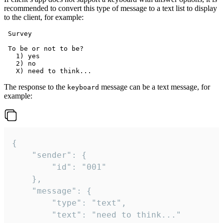
recommended to convert this type of message to a text list to display
to the client, for example:
 Survey

 To be or not to be?

   1) yes

   2) no

The response to the
message can be a text message, for
keyboard
example:
{

	"sender": {

		"id": "001"

	},

	"message": {

		"type": "text",

		"text": "need to think..."
