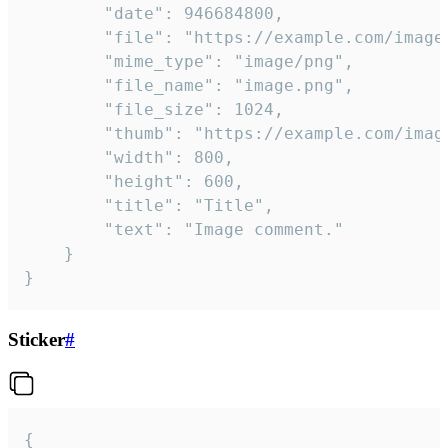
		"date": 946684800,

		"file": "https://example.com/image.png",

		"mime_type": "image/png",

		"file_name": "image.png",

		"file_size": 1024,

		"thumb": "https://example.com/image_thumb.png",

		"width": 800,

		"height": 600,

		"title": "Title",

		"text": "Image comment."

	}

}
Sticker
#
{
