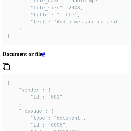
		"file_name": "audio.mp3",

		"file_size": 2048,

		"title": "Title",

		"text": "Audio message comment."

	}

}
Document or file
#
{

	"sender": {

		"id": "001"

	},

	"message": {

		"type": "document",

		"id": "0006",
