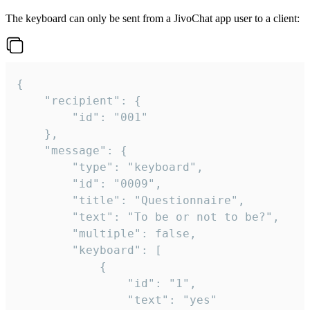
The keyboard can only be sent from a JivoChat app user to a client:
{

	"recipient": {

		"id": "001"

	},

	"message": {

		"type": "keyboard",

		"id": "0009",

		"title": "Questionnaire",

		"text": "To be or not to be?",

		"multiple": false,

		"keyboard": [

			{

				"id": "1",

				"text": "yes"
