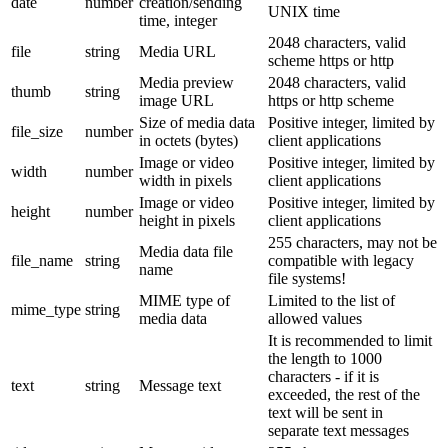
date
number
creation/sending
UNIX time
time, integer
2048 characters, valid
file
string
Media URL
scheme https or http
Media preview
2048 characters, valid
thumb
string
image URL
https or http scheme
Size of media data
Positive integer, limited by
file_size
number
in octets (bytes)
client applications
Image or video
Positive integer, limited by
width
number
width in pixels
client applications
Image or video
Positive integer, limited by
height
number
height in pixels
client applications
255 characters, may not be
Media data file
file_name
string
compatible with legacy
name
file systems!
MIME type of
Limited to the list of
mime_type
string
media data
allowed values
It is recommended to limit
the length to 1000
characters - if it is
text
string
Message text
exceeded, the rest of the
text will be sent in
separate text messages