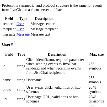
Protocol is symmetric, and protocol structure is the same for events
from JivoChat to a client server and back.
Field
Type
Description
sender
User
Message sender
recipient
User
Message recipient
message
Message
Message text
User
#
Field
Type
Description
Max size
Client identificator, required parameter
when sending events to JivoChat
255
id
string
sender.id and when receiving events
symbols
from JivoChat recipient.id
255
name
string
Username
symbols
User avatar URL, valid https or http
2048
photo
string
schemes
symbols
User page URL, valid https or http
2048
url
string
schemes
символов
255