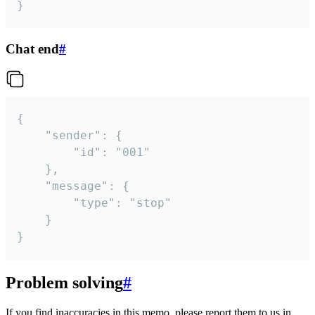
}
Chat end
#
{

	"sender": {

		"id": "001"

	},

	"message": {

		"type": "stop"

	}

}
Problem solving
#
If you find inaccuracies in this memo, please report them to us in