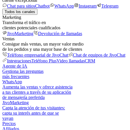
cliente excepcional
Chat para sitios
Chatbot
WhatsApp
Instagram
Telegram
Todos los canales
Marketing
Transforma el tráfico en
clientes potenciales cualificados
JivoMarketing
Devolución de llamadas
Ventas
Consigue más ventas, un mayor valor medio
de los pedidos y una mayor base de clientes
Teléfono empresarial de JivoChat
Chat de equipos de JivoChat
Integraciones
Teléfono Plus
Video llamadas
CRM
Agente de IA
Gestiona las preguntas
más frecuentes
WhatsApp
Aumenta las ventas y ofrece asistencia
a tus clientes a través de su aplicación
de mensajería preferida
JivoMarketing
Capta la atención de tus visitantes:
capta su interés antes de que se
vayan
Precios
Afiliados