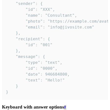
	"sender": {

		"id": "XXX",

		"name": "Consultant",

		"photo": "https://example.com/avatar.png",

		"email": "info@jivosite.com"

	},

	"recipient": {

		"id": "001"

	},

	"message": {

		"type": "text",

		"id": "0000",

		"date": 946684800,

		"text": "Hello!"

	}

}
Keyboard with answer options
#