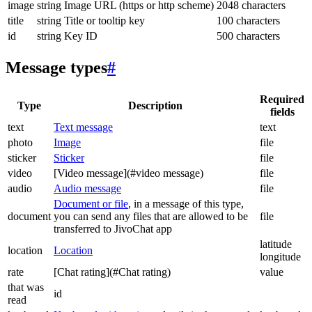
image
string
Image URL (https or http scheme)
2048 characters
title
string
Title or tooltip key
100 characters
id
string
Key ID
500 characters
Message types
#
Required
Type
Description
fields
text
Text message
text
photo
Image
file
sticker
Sticker
file
video
[Video message](#video message)
file
audio
Audio message
file
Document or file
, in a message of this type,
document
you can send any files that are allowed to be
file
transferred to JivoChat app
latitude
location
Location
longitude
rate
[Chat rating](#Chat rating)
value
that was
id
read