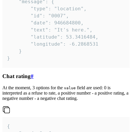
	"message": {

		"type": "location",

		"id": "0007",

		"date": 946684800,

		"text": "It's here.",

		"latitude": 53.3416484,

		"longitude": -6.2868531

	}

}
Chat rating
#
At the moment, 3 options for the
field are used: 0 is
value
interpreted as a refuse to rate, a positive number - a positive rating, a
negative number - a negative chat rating.
{
