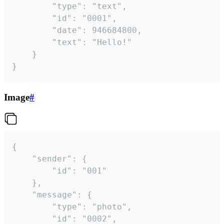
		"type": "text",

		"id": "0001",

		"date": 946684800,

		"text": "Hello!"

	}

}
Image
#
{

	"sender": {

		"id": "001"

	},

	"message": {

		"type": "photo",

		"id": "0002",
