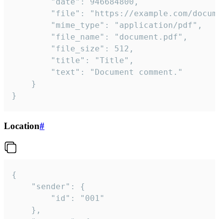
		"date": 946684800,

		"file": "https://example.com/document.pdf",

		"mime_type": "application/pdf",

		"file_name": "document.pdf",

		"file_size": 512,

		"title": "Title",

		"text": "Document comment."

	}

}
Location
#
{

	"sender": {

		"id": "001"

	},
