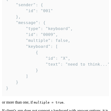
	"sender": {

		"id": "001"

	},

	"message": {

		"type": "keyboard",

		"id": "0009",

		"multiple": false,

		"keyboard": [

			{

				"id": "X",

				"text": "need to think..."

			}

		]

	}

}
or more than one, if
.
multiple = true
If client’s app does not support a keyboard with answer options, it is