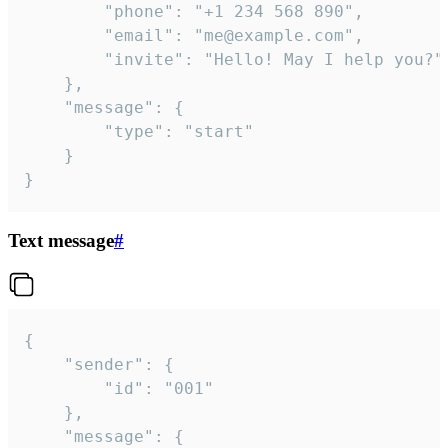
		"phone": "+1 234 568 890",

		"email": "me@example.com",

		"invite": "Hello! May I help you?"

	},

	"message": {

		"type": "start"

	}

}
Text message
#
{

	"sender": {

		"id": "001"

	},

	"message": {
