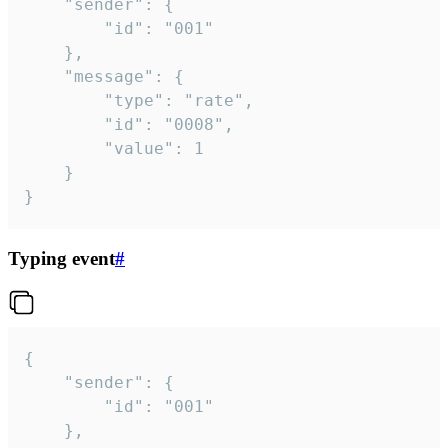
	"sender": {

		"id": "001"

	},

	"message": {

		"type": "rate",

		"id": "0008",

		"value": 1

	}

}
Typing event
#
{

	"sender": {

		"id": "001"

	},
