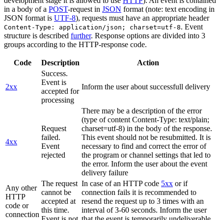
development stage it is allowed to use
HTTP
). An event is contained
in a body of a
POST
-request in
JSON
format (note: text encoding in
JSON format is
UTF-8
), requests must have an appropriate header
. Event
Content-Type: application/json; charset=utf-8
structure is described
further
. Response options are divided into 3
groups according to the HTTP-response code.
Code
Description
Action
Success.
Event is
2xx
Inform the user about successfull delivery
accepted for
processing
There may be a description of the error
(type of content Content-Type: text/plain;
Request
charset=utf-8) in the body of the response.
failed.
This event should not be resubmitted. It is
4xx
Event
necessary to find and correct the error of
rejected
the program or channel settings that led to
the error. Inform the user about the event
delivery failure
The request
In case of an HTTP code
5xx
or if
Any other
cannot be
connection fails it is recommended to
HTTP
accepted at
resend the request up to 3 times with an
code or
this time.
interval of 3-60 seconds. Inform the user
connection
Event is not
that the event is temporarily undeliverable.