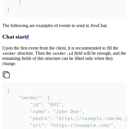
	}

}
The following are examples of events to send to JivoChat.
Chat start
#
Upon the first event from the client, it is recommended to fill the
structure. Then the
field will be enough, and the
sender
sender.id
remaining fields of this structure can be filled only when they
change.
{

	"sender": {

		"id": "001",

		"name": "John Doe",

		"photo": "https://example.com/me.jpg",

		"url": "https://example.com/",
