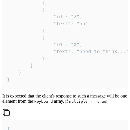
			},

			{

				"id": "2",

				"text": "no"

			},

			{

				"id": "X",

				"text": "need to think..."

			}

		]

	}

}
It is expected that the client's response to such a message will be one
element from the
array, if
:
keyboard
multiple != true
{
