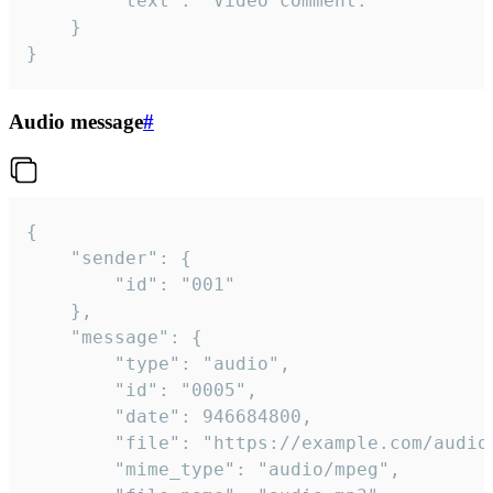
		"text": "Video comment."

	}

}
Audio message
#
{

	"sender": {

		"id": "001"

	},

	"message": {

		"type": "audio",

		"id": "0005",

		"date": 946684800,

		"file": "https://example.com/audio.mp3",

		"mime_type": "audio/mpeg",
