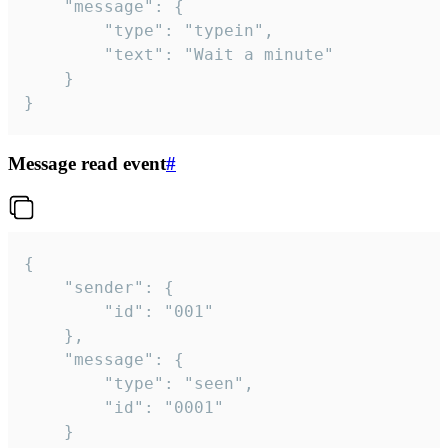
	"message": {

		"type": "typein",

		"text": "Wait a minute"

	}

}
Message read event
#
{

	"sender": {

		"id": "001"

	},

	"message": {

		"type": "seen",

		"id": "0001"

	}
