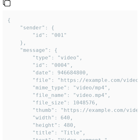
{

	"sender": {

		"id": "001"

	},

	"message": {

		"type": "video",

		"id": "0004",

		"date": 946684800,

		"file": "https://example.com/video.mp4",

		"mime_type": "video/mp4",

		"file_name": "video.mp4",

		"file_size": 1048576,

		"thumb": "https://example.com/video_thumb.png",

		"width": 640,

		"height": 480,

		"title": "Title",
