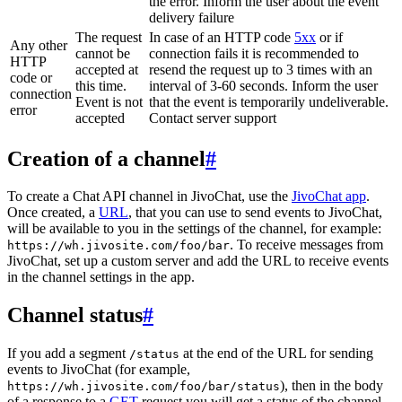
the error. Inform the user about the event
delivery failure
The request
In case of an HTTP code
5xx
or if
Any other
cannot be
connection fails it is recommended to
HTTP
accepted at
resend the request up to 3 times with an
code or
this time.
interval of 3-60 seconds. Inform the user
connection
Event is not
that the event is temporarily undeliverable.
error
accepted
Contact server support
Creation of a channel
#
To create a Chat API channel in JivoChat, use the
JivoChat app
.
Once created, a
URL
, that you can use to send events to JivoChat,
will be available to you in the settings of the channel, for example:
. To receive messages from
https://wh.jivosite.com/foo/bar
JivoChat, set up a custom server and add the URL to receive events
in the channel settings in the app.
Channel status
#
If you add a segment
at the end of the URL for sending
/status
events to JivoChat (for example,
), then in the body
https://wh.jivosite.com/foo/bar/status
of a response to a
GET
-request you will get a status of the channel,