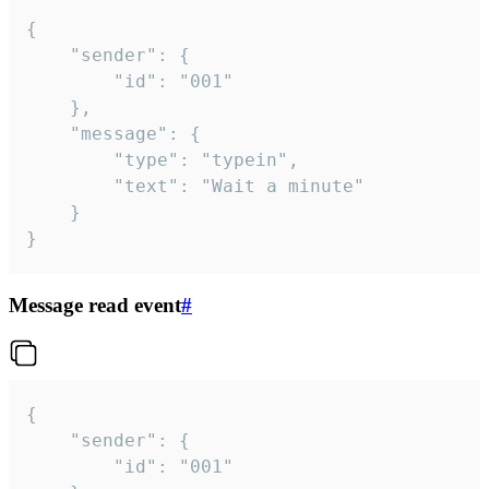
{

	"sender": {

		"id": "001"

	},

	"message": {

		"type": "typein",

		"text": "Wait a minute"

	}

}
Message read event
#
{

	"sender": {

		"id": "001"
