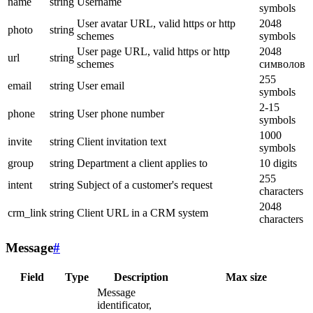
name
string
Username
symbols
User avatar URL, valid https or http
2048
photo
string
schemes
symbols
User page URL, valid https or http
2048
url
string
schemes
символов
255
email
string
User email
symbols
2-15
phone
string
User phone number
symbols
1000
invite
string
Client invitation text
symbols
group
string
Department a client applies to
10 digits
255
intent
string
Subject of a customer's request
characters
2048
crm_link
string
Client URL in a CRM system
characters
Message
#
Field
Type
Description
Max size
Message
identificator,