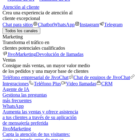
Atención al cliente
Crea una experiencia de atención al
cliente excepcional
Chat para sitios
Chatbot
WhatsApp
Instagram
Telegram
Todos los canales
Marketing
Transforma el tráfico en
clientes potenciales cualificados
JivoMarketing
Devolución de llamadas
Ventas
Consigue más ventas, un mayor valor medio
de los pedidos y una mayor base de clientes
Teléfono empresarial de JivoChat
Chat de equipos de JivoChat
Integraciones
Teléfono Plus
Video llamadas
CRM
Agente de IA
Gestiona las preguntas
más frecuentes
WhatsApp
Aumenta las ventas y ofrece asistencia
a tus clientes a través de su aplicación
de mensajería preferida
JivoMarketing
Capta la atención de tus visitantes:
capta su interés antes de que se