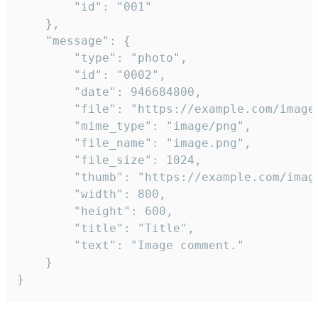
		"id": "001"

	},

	"message": {

		"type": "photo",

		"id": "0002",

		"date": 946684800,

		"file": "https://example.com/image.png",

		"mime_type": "image/png",

		"file_name": "image.png",

		"file_size": 1024,

		"thumb": "https://example.com/image_thumb.png",

		"width": 800,

		"height": 600,

		"title": "Title",

		"text": "Image comment."

	}

}