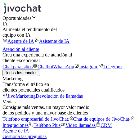
Oportunidades
IA
Aumenta el rendimiento del
equipo con IA
Agente de IA
Asistente de IA
Atención al cliente
Crea una experiencia de atención al
cliente excepcional
Chat para sitios
Chatbot
WhatsApp
Instagram
Telegram
Todos los canales
Marketing
Transforma el tráfico en
clientes potenciales cualificados
JivoMarketing
Devolución de llamadas
Ventas
Consigue más ventas, un mayor valor medio
de los pedidos y una mayor base de clientes
Teléfono empresarial de JivoChat
Chat de equipos de JivoChat
Integraciones
Teléfono Plus
Video llamadas
CRM
Agente de IA
Gestiona las preguntas