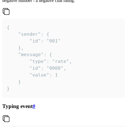
negative number - a negative chat rating.
{

	"sender": {

		"id": "001"

	},

	"message": {

		"type": "rate",

		"id": "0008",

		"value": 1

	}

}
Typing event
#