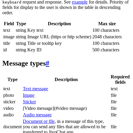
request and response. See
example
for details. Priority of
keyboard
fields for display to the user is shown in the table in descending
order.
Field
Type
Description
Max size
text
string
Key text
100 characters
image
string
Image URL (https or http scheme)
2048 characters
title
string
Title or tooltip key
100 characters
id
string
Key ID
500 characters
Message types
#
Required
Type
Description
fields
text
Text message
text
photo
Image
file
sticker
Sticker
file
video
[Video message](#video message)
file
audio
Audio message
file
Document or file
, in a message of this type,
document
you can send any files that are allowed to be
file
transferred to JivoChat app