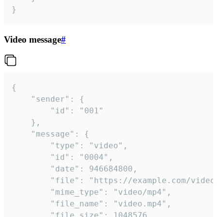
}
Video message
#
{

	"sender": {

		"id": "001"

	},

	"message": {

		"type": "video",

		"id": "0004",

		"date": 946684800,

		"file": "https://example.com/video.mp4",

		"mime_type": "video/mp4",

		"file_name": "video.mp4",

		"file_size": 1048576,
