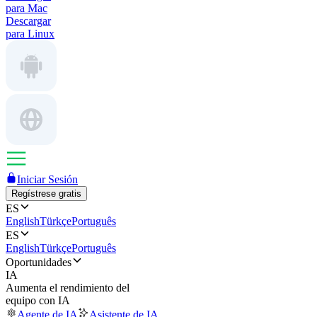
para Mac
Descargar
para Linux
Iniciar Sesión
Regístrese gratis
ES
English
Türkçe
Português
ES
English
Türkçe
Português
Oportunidades
IA
Aumenta el rendimiento del
equipo con IA
Agente de IA
Asistente de IA