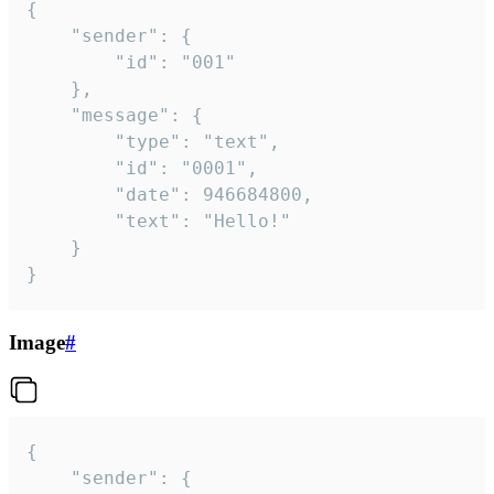
{

	"sender": {

		"id": "001"

	},

	"message": {

		"type": "text",

		"id": "0001",

		"date": 946684800,

		"text": "Hello!"

	}

}
Image
#
{

	"sender": {
