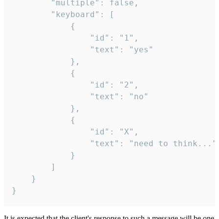
		"multiple": false,

		"keyboard": [

			{

				"id": "1",

				"text": "yes"

			},

			{

				"id": "2",

				"text": "no"

			},

			{

				"id": "X",

				"text": "need to think..."

			}

		]

	}

}
It is expected that the client's response to such a message will be one