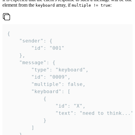
element from the
array, if
:
keyboard
multiple != true
{

	"sender": {

		"id": "001"

	},

	"message": {

		"type": "keyboard",

		"id": "0009",

		"multiple": false,

		"keyboard": [

			{

				"id": "X",

				"text": "need to think..."

			}

		]

	}
