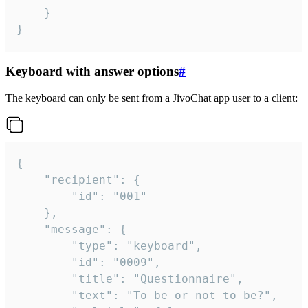
	}

}
Keyboard with answer options
#
The keyboard can only be sent from a JivoChat app user to a client:
{

	"recipient": {

		"id": "001"

	},

	"message": {

		"type": "keyboard",

		"id": "0009",

		"title": "Questionnaire",

		"text": "To be or not to be?",
