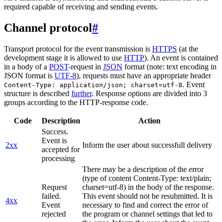
required capable of receiving and sending events.
Channel protocol
#
Transport protocol for the event transmission is
HTTPS
(at the
development stage it is allowed to use
HTTP
). An event is contained
in a body of a
POST
-request in
JSON
format (note: text encoding in
JSON format is
UTF-8
), requests must have an appropriate header
. Event
Content-Type: application/json; charset=utf-8
structure is described
further
. Response options are divided into 3
groups according to the HTTP-response code.
Code
Description
Action
Success.
Event is
2xx
Inform the user about successfull delivery
accepted for
processing
There may be a description of the error
(type of content Content-Type: text/plain;
Request
charset=utf-8) in the body of the response.
failed.
This event should not be resubmitted. It is
4xx
Event
necessary to find and correct the error of
rejected
the program or channel settings that led to