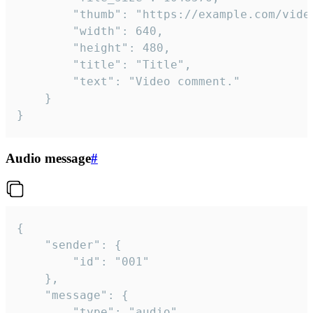
		"thumb": "https://example.com/video_thumb.png",

		"width": 640,

		"height": 480,

		"title": "Title",

		"text": "Video comment."

	}

}
Audio message
#
{

	"sender": {

		"id": "001"

	},

	"message": {

		"type": "audio",
