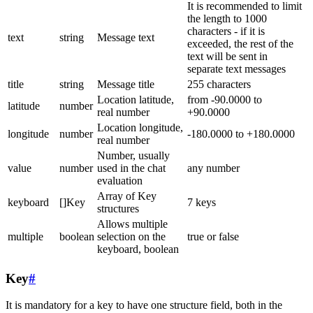
It is recommended to limit
the length to 1000
characters - if it is
text
string
Message text
exceeded, the rest of the
text will be sent in
separate text messages
title
string
Message title
255 characters
Location latitude,
from -90.0000 to
latitude
number
real number
+90.0000
Location longitude,
longitude
number
-180.0000 to +180.0000
real number
Number, usually
value
number
used in the chat
any number
evaluation
Array of Key
keyboard
[]Key
7 keys
structures
Allows multiple
multiple
boolean
selection on the
true or false
keyboard, boolean
Key
#
It is mandatory for a key to have one structure field, both in the