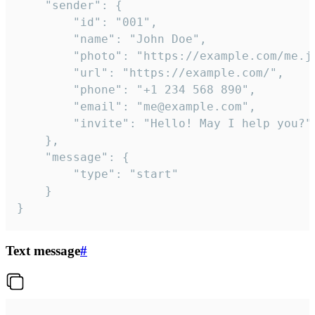
	"sender": {

		"id": "001",

		"name": "John Doe",

		"photo": "https://example.com/me.jpg",

		"url": "https://example.com/",

		"phone": "+1 234 568 890",

		"email": "me@example.com",

		"invite": "Hello! May I help you?"

	},

	"message": {

		"type": "start"

	}

}
Text message
#