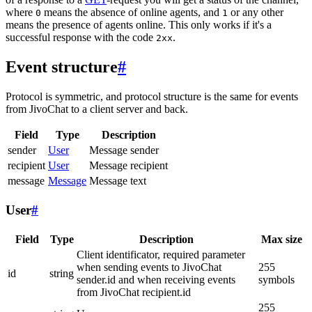
where
means the absence of online agents, and
or any other
0
1
means the presence of agents online. This only works if it's a
successful response with the code
.
2xx
Event structure
#
Protocol is symmetric, and protocol structure is the same for events
from JivoChat to a client server and back.
Field
Type
Description
sender
User
Message sender
recipient
User
Message recipient
message
Message
Message text
User
#
Field
Type
Description
Max size
Client identificator, required parameter
when sending events to JivoChat
255
id
string
sender.id and when receiving events
symbols
from JivoChat recipient.id
255