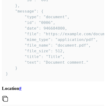
	},

	"message": {

		"type": "document",

		"id": "0006",

		"date": 946684800,

		"file": "https://example.com/document.pdf",

		"mime_type": "application/pdf",

		"file_name": "document.pdf",

		"file_size": 512,

		"title": "Title",

		"text": "Document comment."

	}

}
Location
#