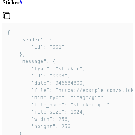
Sticker
#
{

	"sender": {

		"id": "001"

	},

	"message": {

		"type": "sticker",

		"id": "0003",

		"date": 946684800,

		"file": "https://example.com/sticker.gif",

		"mime_type": "image/gif",

		"file_name": "sticker.gif",

		"file_size": 1024,

		"width": 256,

		"height": 256

	}
