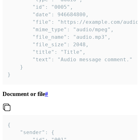
		"id": "0005",

		"date": 946684800,

		"file": "https://example.com/audio.mp3",

		"mime_type": "audio/mpeg",

		"file_name": "audio.mp3",

		"file_size": 2048,

		"title": "Title",

		"text": "Audio message comment."

	}

}
Document or file
#
{

	"sender": {

		"id": "001"
