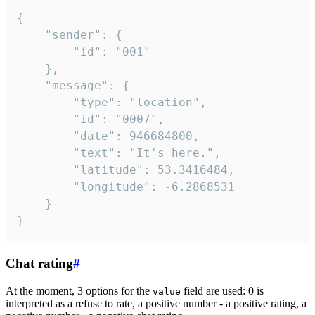
{

	"sender": {

		"id": "001"

	},

	"message": {

		"type": "location",

		"id": "0007",

		"date": 946684800,

		"text": "It's here.",

		"latitude": 53.3416484,

		"longitude": -6.2868531

	}

}
Chat rating
#
At the moment, 3 options for the
field are used: 0 is
value
interpreted as a refuse to rate, a positive number - a positive rating, a