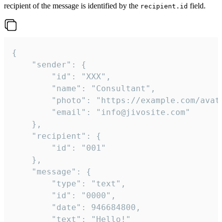
recipient of the message is identified by the
field.
recipient.id
{

	"sender": {

		"id": "XXX",

		"name": "Consultant",

		"photo": "https://example.com/avatar.png",

		"email": "info@jivosite.com"

	},

	"recipient": {

		"id": "001"

	},

	"message": {

		"type": "text",

		"id": "0000",

		"date": 946684800,

		"text": "Hello!"
