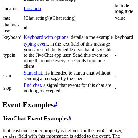
latitude
location
Location
longitude
rate
[Chat rating](#Chat rating)
value
that was
id
read
keyboard
Keyboard with options
, details in the example
keyboard
typing event
, in the text field of this message
you can send the typed text so that it is visible
typein
to the JivoChat app user. Send this event no
-
more than once every 5 seconds from one
client
Start chat
, it's intended to start a chat without
start
-
sending a message by the client
End chat
, a signal that events for this chat are
stop
-
no longer accepted
Event Examples
#
JivoChat Event Examples
#
If at least one sender property is defined for the JivoChat user, a
field with this information is added to the event. The
sender