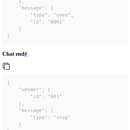
	},

	"message": {

		"type": "seen",

		"id": "0001"

	}

}
Chat end
#
{

	"sender": {

		"id": "001"

	},

	"message": {

		"type": "stop"

	}
