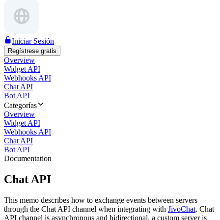
Iniciar Sesión
Regístrese gratis
Overview
Widget API
Webhooks API
Chat API
Bot API
Categorías
Overview
Widget API
Webhooks API
Chat API
Bot API
Documentation
Chat API
This memo describes how to exchange events between servers
through the Chat API channel when integrating with
JivoChat
. Chat
API channel is asynchronous and bidirectional, a custom server is