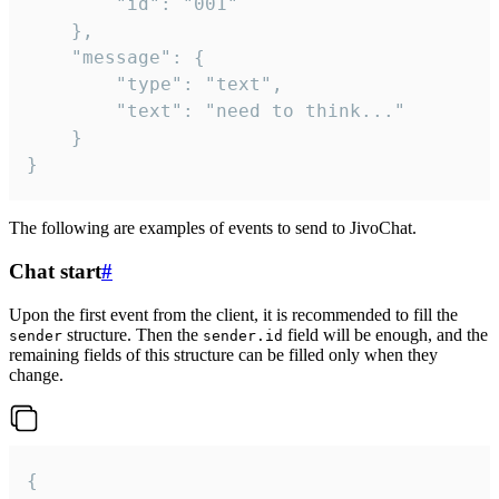
		"id": "001"

	},

	"message": {

		"type": "text",

		"text": "need to think..."

	}

}
The following are examples of events to send to JivoChat.
Chat start
#
Upon the first event from the client, it is recommended to fill the
structure. Then the
field will be enough, and the
sender
sender.id
remaining fields of this structure can be filled only when they
change.
{
