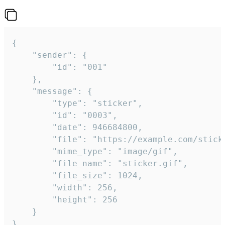
{

	"sender": {

		"id": "001"

	},

	"message": {

		"type": "sticker",

		"id": "0003",

		"date": 946684800,

		"file": "https://example.com/sticker.gif",

		"mime_type": "image/gif",

		"file_name": "sticker.gif",

		"file_size": 1024,

		"width": 256,

		"height": 256

	}

}