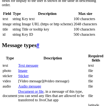
fields for display to the user is shown in the table in descending
order.
Field
Type
Description
Max size
text
string
Key text
100 characters
image
string
Image URL (https or http scheme)
2048 characters
title
string
Title or tooltip key
100 characters
id
string
Key ID
500 characters
Message types
#
Required
Type
Description
fields
text
Text message
text
photo
Image
file
sticker
Sticker
file
video
[Video message](#video message)
file
audio
Audio message
file
Document or file
, in a message of this type,
document
you can send any files that are allowed to be
file
transferred to JivoChat app
latitude