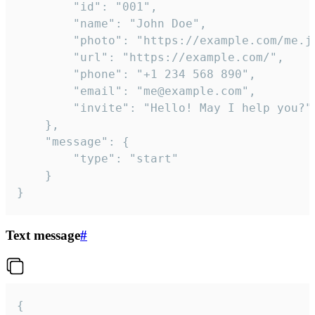
		"id": "001",

		"name": "John Doe",

		"photo": "https://example.com/me.jpg",

		"url": "https://example.com/",

		"phone": "+1 234 568 890",

		"email": "me@example.com",

		"invite": "Hello! May I help you?"

	},

	"message": {

		"type": "start"

	}

}
Text message
#
{
