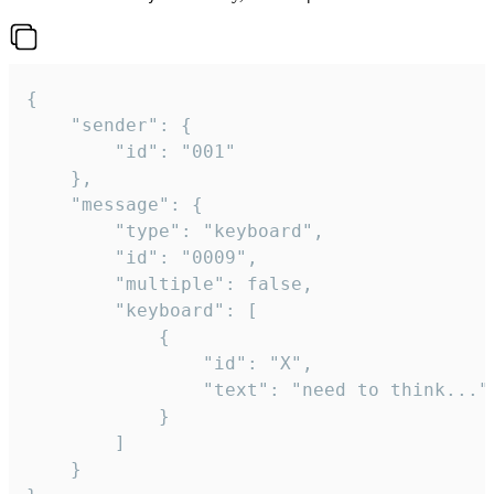
{

	"sender": {

		"id": "001"

	},

	"message": {

		"type": "keyboard",

		"id": "0009",

		"multiple": false,

		"keyboard": [

			{

				"id": "X",

				"text": "need to think..."

			}

		]

	}
