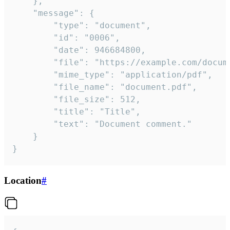
	},

	"message": {

		"type": "document",

		"id": "0006",

		"date": 946684800,

		"file": "https://example.com/document.pdf",

		"mime_type": "application/pdf",

		"file_name": "document.pdf",

		"file_size": 512,

		"title": "Title",

		"text": "Document comment."

	}

}
Location
#