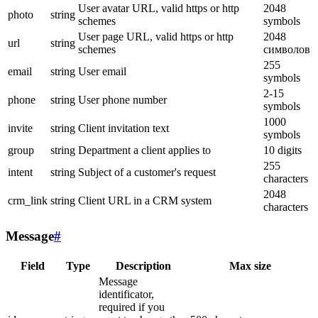
User avatar URL, valid https or http
2048
photo
string
schemes
symbols
User page URL, valid https or http
2048
url
string
schemes
символов
255
email
string
User email
symbols
2-15
phone
string
User phone number
symbols
1000
invite
string
Client invitation text
symbols
group
string
Department a client applies to
10 digits
255
intent
string
Subject of a customer's request
characters
2048
crm_link
string
Client URL in a CRM system
characters
Message
#
Field
Type
Description
Max size
Message
identificator,
required if you