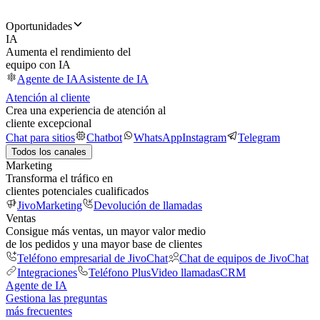
Oportunidades
IA
Aumenta el rendimiento del
equipo con IA
Agente de IA
Asistente de IA
Atención al cliente
Crea una experiencia de atención al
cliente excepcional
Chat para sitios
Chatbot
WhatsApp
Instagram
Telegram
Todos los canales
Marketing
Transforma el tráfico en
clientes potenciales cualificados
JivoMarketing
Devolución de llamadas
Ventas
Consigue más ventas, un mayor valor medio
de los pedidos y una mayor base de clientes
Teléfono empresarial de JivoChat
Chat de equipos de JivoChat
Integraciones
Teléfono Plus
Video llamadas
CRM
Agente de IA
Gestiona las preguntas
más frecuentes