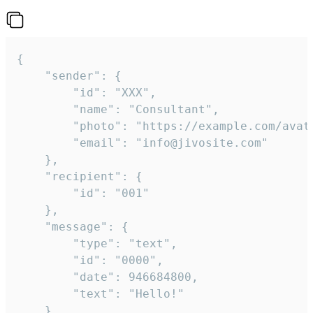
{

	"sender": {

		"id": "XXX",

		"name": "Consultant",

		"photo": "https://example.com/avatar.png",

		"email": "info@jivosite.com"

	},

	"recipient": {

		"id": "001"

	},

	"message": {

		"type": "text",

		"id": "0000",

		"date": 946684800,

		"text": "Hello!"

	}
