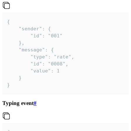
{

	"sender": {

		"id": "001"

	},

	"message": {

		"type": "rate",

		"id": "0008",

		"value": 1

	}

}
Typing event
#