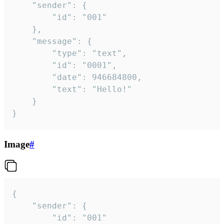
	"sender": {

		"id": "001"

	},

	"message": {

		"type": "text",

		"id": "0001",

		"date": 946684800,

		"text": "Hello!"

	}

}
Image
#
{

	"sender": {

		"id": "001"
