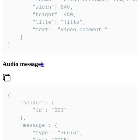
		"width": 640,

		"height": 480,

		"title": "Title",

		"text": "Video comment."

	}

}
Audio message
#
{

	"sender": {

		"id": "001"

	},

	"message": {

		"type": "audio",
