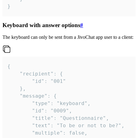
}
Keyboard with answer options
#
The keyboard can only be sent from a JivoChat app user to a client:
{

	"recipient": {

		"id": "001"

	},

	"message": {

		"type": "keyboard",

		"id": "0009",

		"title": "Questionnaire",

		"text": "To be or not to be?",

		"multiple": false,
