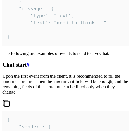
	},

	"message": {

		"type": "text",

		"text": "need to think..."

	}

}
The following are examples of events to send to JivoChat.
Chat start
#
Upon the first event from the client, it is recommended to fill the
structure. Then the
field will be enough, and the
sender
sender.id
remaining fields of this structure can be filled only when they
change.
{

	"sender": {
