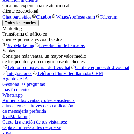
Atención al cliente
Crea una experiencia de atención al
cliente excepcional
Chat para sitios
Chatbot
WhatsApp
Instagram
Telegram
Todos los canales
Marketing
Transforma el tráfico en
clientes potenciales cualificados
JivoMarketing
Devolución de llamadas
Ventas
Consigue más ventas, un mayor valor medio
de los pedidos y una mayor base de clientes
Teléfono empresarial de JivoChat
Chat de equipos de JivoChat
Integraciones
Teléfono Plus
Video llamadas
CRM
Agente de IA
Gestiona las preguntas
más frecuentes
WhatsApp
Aumenta las ventas y ofrece asistencia
a tus clientes a través de su aplicación
de mensajería preferida
JivoMarketing
Capta la atención de tus visitantes:
capta su interés antes de que se
vayan