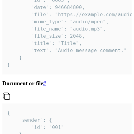
		"id": "0005",

		"date": 946684800,

		"file": "https://example.com/audio.mp3",

		"mime_type": "audio/mpeg",

		"file_name": "audio.mp3",

		"file_size": 2048,

		"title": "Title",

		"text": "Audio message comment."

	}

}
Document or file
#
{

	"sender": {

		"id": "001"
