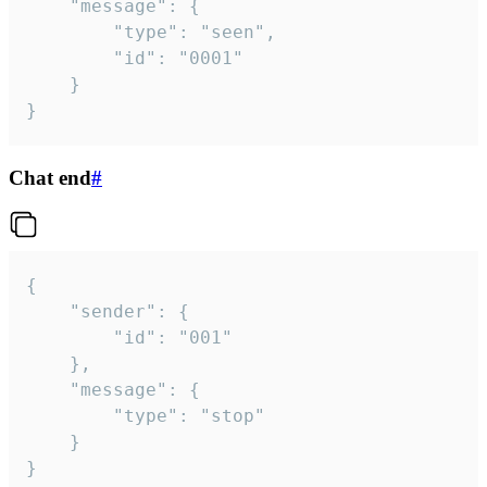
	"message": {

		"type": "seen",

		"id": "0001"

	}

}
Chat end
#
{

	"sender": {

		"id": "001"

	},

	"message": {

		"type": "stop"

	}

}