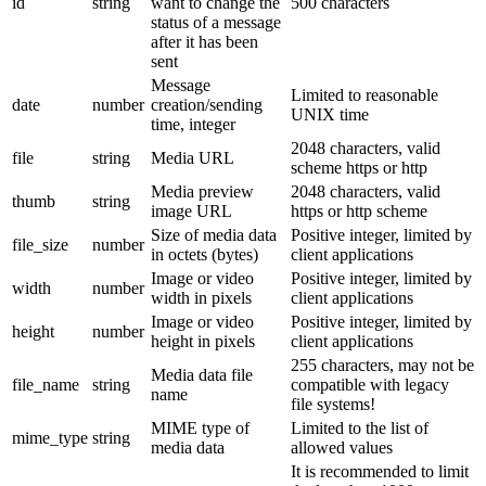
id
string
want to change the
500 characters
status of a message
after it has been
sent
Message
Limited to reasonable
date
number
creation/sending
UNIX time
time, integer
2048 characters, valid
file
string
Media URL
scheme https or http
Media preview
2048 characters, valid
thumb
string
image URL
https or http scheme
Size of media data
Positive integer, limited by
file_size
number
in octets (bytes)
client applications
Image or video
Positive integer, limited by
width
number
width in pixels
client applications
Image or video
Positive integer, limited by
height
number
height in pixels
client applications
255 characters, may not be
Media data file
file_name
string
compatible with legacy
name
file systems!
MIME type of
Limited to the list of
mime_type
string
media data
allowed values
It is recommended to limit