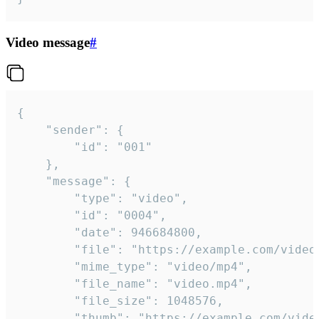
Video message
#
{

	"sender": {

		"id": "001"

	},

	"message": {

		"type": "video",

		"id": "0004",

		"date": 946684800,

		"file": "https://example.com/video.mp4",

		"mime_type": "video/mp4",

		"file_name": "video.mp4",

		"file_size": 1048576,

		"thumb": "https://example.com/video_thumb.png",
