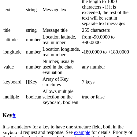
the length to 1000
characters - if it is
text
string
Message text
exceeded, the rest of the
text will be sent in
separate text messages
title
string
Message title
255 characters
Location latitude,
from -90.0000 to
latitude
number
real number
+90.0000
Location longitude,
longitude
number
-180.0000 to +180.0000
real number
Number, usually
value
number
used in the chat
any number
evaluation
Array of Key
keyboard
[]Key
7 keys
structures
Allows multiple
multiple
boolean
selection on the
true or false
keyboard, boolean
Key
#
It is mandatory for a key to have one structure field, both in the
request and response. See
example
for details. Priority of
keyboard