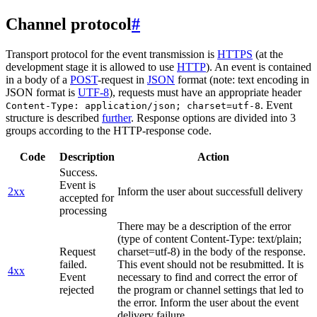
Channel protocol
#
Transport protocol for the event transmission is
HTTPS
(at the
development stage it is allowed to use
HTTP
). An event is contained
in a body of a
POST
-request in
JSON
format (note: text encoding in
JSON format is
UTF-8
), requests must have an appropriate header
. Event
Content-Type: application/json; charset=utf-8
structure is described
further
. Response options are divided into 3
groups according to the HTTP-response code.
Code
Description
Action
Success.
Event is
2xx
Inform the user about successfull delivery
accepted for
processing
There may be a description of the error
(type of content Content-Type: text/plain;
Request
charset=utf-8) in the body of the response.
failed.
This event should not be resubmitted. It is
4xx
Event
necessary to find and correct the error of
rejected
the program or channel settings that led to
the error. Inform the user about the event
delivery failure