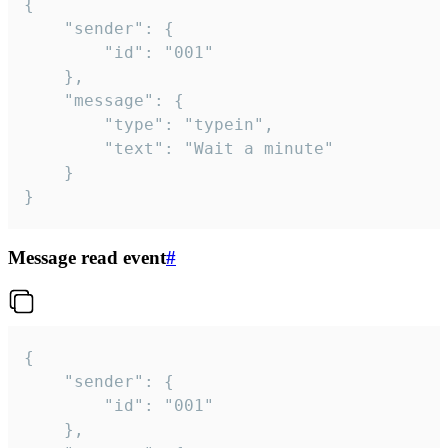
{

	"sender": {

		"id": "001"

	},

	"message": {

		"type": "typein",

		"text": "Wait a minute"

	}

}
Message read event
#
{

	"sender": {

		"id": "001"

	},
