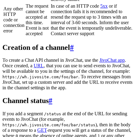
The request
In case of an HTTP code
5xx
or if
Any other
cannot be
connection fails it is recommended to
HTTP
accepted at
resend the request up to 3 times with an
code or
this time.
interval of 3-60 seconds. Inform the user
connection
Event is not
that the event is temporarily undeliverable.
error
accepted
Contact server support
Creation of a channel
#
To create a Chat API channel in JivoChat, use the
JivoChat app
.
Once created, a
URL
, that you can use to send events to JivoChat,
will be available to you in the settings of the channel, for example:
. To receive messages from
https://wh.jivosite.com/foo/bar
JivoChat, set up a custom server and add the URL to receive events
in the channel settings in the app.
Channel status
#
If you add a segment
at the end of the URL for sending
/status
events to JivoChat (for example,
), then in the body
https://wh.jivosite.com/foo/bar/status
of a response to a
GET
-request you will get a status of the channel,
where
means the absence of online agents, and
or any other
0
1