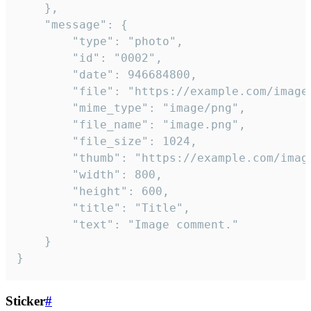
	},

	"message": {

		"type": "photo",

		"id": "0002",

		"date": 946684800,

		"file": "https://example.com/image.png",

		"mime_type": "image/png",

		"file_name": "image.png",

		"file_size": 1024,

		"thumb": "https://example.com/image_thumb.png",

		"width": 800,

		"height": 600,

		"title": "Title",

		"text": "Image comment."

	}

}
Sticker
#