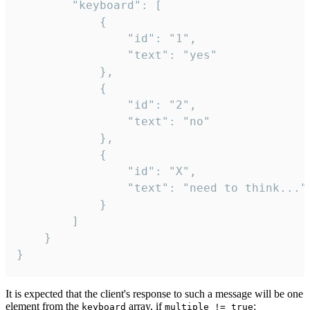
		"keyboard": [

			{

				"id": "1",

				"text": "yes"

			},

			{

				"id": "2",

				"text": "no"

			},

			{

				"id": "X",

				"text": "need to think..."

			}

		]

	}

}
It is expected that the client's response to such a message will be one
element from the
array, if
:
keyboard
multiple != true