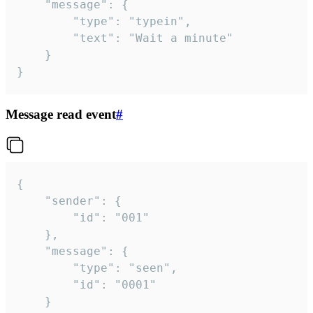
	"message": {

		"type": "typein",

		"text": "Wait a minute"

	}

}
Message read event
#
{

	"sender": {

		"id": "001"

	},

	"message": {

		"type": "seen",

		"id": "0001"

	}
