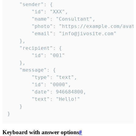
	"sender": {

		"id": "XXX",

		"name": "Consultant",

		"photo": "https://example.com/avatar.png",

		"email": "info@jivosite.com"

	},

	"recipient": {

		"id": "001"

	},

	"message": {

		"type": "text",

		"id": "0000",

		"date": 946684800,

		"text": "Hello!"

	}

}
Keyboard with answer options
#