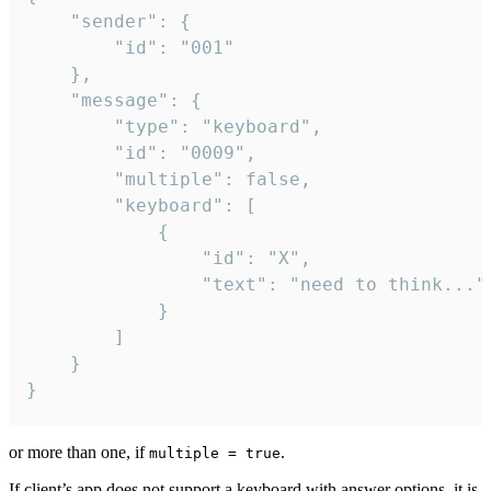
	"sender": {

		"id": "001"

	},

	"message": {

		"type": "keyboard",

		"id": "0009",

		"multiple": false,

		"keyboard": [

			{

				"id": "X",

				"text": "need to think..."

			}

		]

	}

}
or more than one, if
.
multiple = true
If client’s app does not support a keyboard with answer options, it is