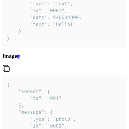
		"type": "text",

		"id": "0001",

		"date": 946684800,

		"text": "Hello!"

	}

}
Image
#
{

	"sender": {

		"id": "001"

	},

	"message": {

		"type": "photo",

		"id": "0002",
