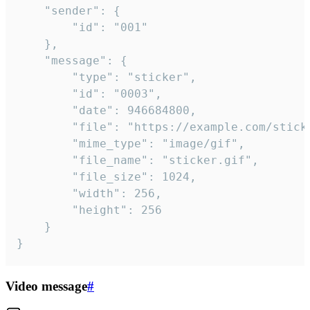
	"sender": {

		"id": "001"

	},

	"message": {

		"type": "sticker",

		"id": "0003",

		"date": 946684800,

		"file": "https://example.com/sticker.gif",

		"mime_type": "image/gif",

		"file_name": "sticker.gif",

		"file_size": 1024,

		"width": 256,

		"height": 256

	}

}
Video message
#