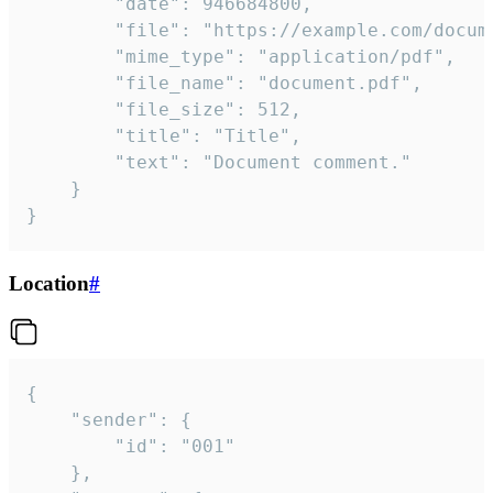
		"date": 946684800,

		"file": "https://example.com/document.pdf",

		"mime_type": "application/pdf",

		"file_name": "document.pdf",

		"file_size": 512,

		"title": "Title",

		"text": "Document comment."

	}

}
Location
#
{

	"sender": {

		"id": "001"

	},
