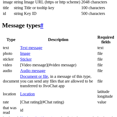
image
string
Image URL (https or http scheme)
2048 characters
title
string
Title or tooltip key
100 characters
id
string
Key ID
500 characters
Message types
#
Required
Type
Description
fields
text
Text message
text
photo
Image
file
sticker
Sticker
file
video
[Video message](#video message)
file
audio
Audio message
file
Document or file
, in a message of this type,
document
you can send any files that are allowed to be
file
transferred to JivoChat app
latitude
location
Location
longitude
rate
[Chat rating](#Chat rating)
value
that was
id
read