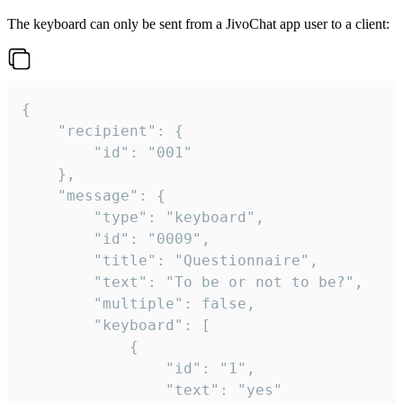
The keyboard can only be sent from a JivoChat app user to a client:
{

	"recipient": {

		"id": "001"

	},

	"message": {

		"type": "keyboard",

		"id": "0009",

		"title": "Questionnaire",

		"text": "To be or not to be?",

		"multiple": false,

		"keyboard": [

			{

				"id": "1",

				"text": "yes"
