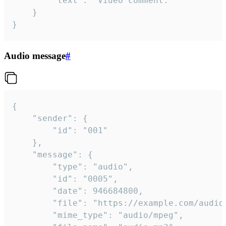
		"text": "Video comment."

	}

}
Audio message
#
{

	"sender": {

		"id": "001"

	},

	"message": {

		"type": "audio",

		"id": "0005",

		"date": 946684800,

		"file": "https://example.com/audio.mp3",

		"mime_type": "audio/mpeg",
