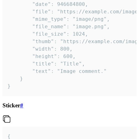
		"date": 946684800,

		"file": "https://example.com/image.png",

		"mime_type": "image/png",

		"file_name": "image.png",

		"file_size": 1024,

		"thumb": "https://example.com/image_thumb.png",

		"width": 800,

		"height": 600,

		"title": "Title",

		"text": "Image comment."

	}

}
Sticker
#
{
