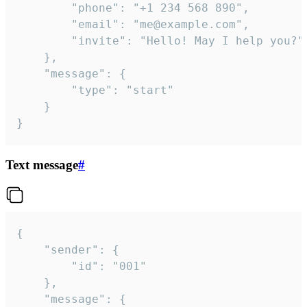
		"phone": "+1 234 568 890",

		"email": "me@example.com",

		"invite": "Hello! May I help you?"

	},

	"message": {

		"type": "start"

	}

}
Text message
#
{

	"sender": {

		"id": "001"

	},

	"message": {
