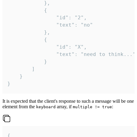
			},

			{

				"id": "2",

				"text": "no"

			},

			{

				"id": "X",

				"text": "need to think..."

			}

		]

	}

}
It is expected that the client's response to such a message will be one
element from the
array, if
:
keyboard
multiple != true
{
