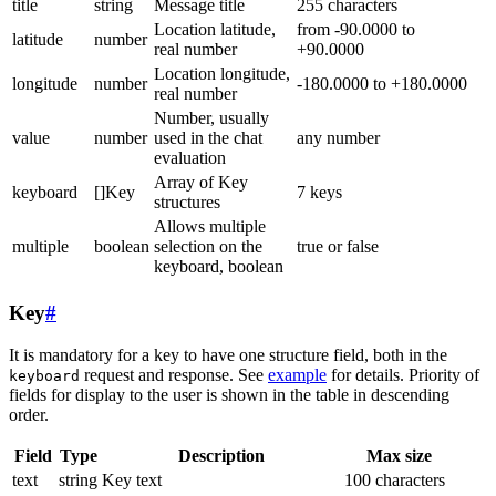
title
string
Message title
255 characters
Location latitude,
from -90.0000 to
latitude
number
real number
+90.0000
Location longitude,
longitude
number
-180.0000 to +180.0000
real number
Number, usually
value
number
used in the chat
any number
evaluation
Array of Key
keyboard
[]Key
7 keys
structures
Allows multiple
multiple
boolean
selection on the
true or false
keyboard, boolean
Key
#
It is mandatory for a key to have one structure field, both in the
request and response. See
example
for details. Priority of
keyboard
fields for display to the user is shown in the table in descending
order.
Field
Type
Description
Max size
text
string
Key text
100 characters