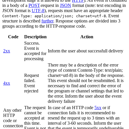
development stage it is allowed to use
HTTP
). An event is contained
in a body of a
POST
-request in
JSON
format (note: text encoding in
JSON format is
UTF-8
), requests must have an appropriate header
. Event
Content-Type: application/json; charset=utf-8
structure is described
further
. Response options are divided into 3
groups according to the HTTP-response code.
Code
Description
Action
Success.
Event is
2xx
Inform the user about successfull delivery
accepted for
processing
There may be a description of the error
(type of content Content-Type: text/plain;
Request
charset=utf-8) in the body of the response.
failed.
This event should not be resubmitted. It is
4xx
Event
necessary to find and correct the error of
rejected
the program or channel settings that led to
the error. Inform the user about the event
delivery failure
The request
In case of an HTTP code
5xx
or if
Any other
cannot be
connection fails it is recommended to
HTTP
accepted at
resend the request up to 3 times with an
code or
this time.
interval of 3-60 seconds. Inform the user
connection
Event is not
that the event is temporarily undeliverable.