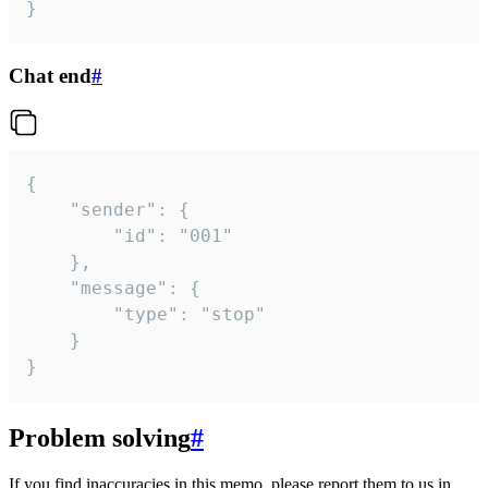
}
Chat end
#
{

	"sender": {

		"id": "001"

	},

	"message": {

		"type": "stop"

	}

}
Problem solving
#
If you find inaccuracies in this memo, please report them to us in