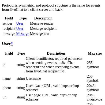
Protocol is symmetric, and protocol structure is the same for events
from JivoChat to a client server and back.
Field
Type
Description
sender
User
Message sender
recipient
User
Message recipient
message
Message
Message text
User
#
Field
Type
Description
Max size
Client identificator, required parameter
when sending events to JivoChat
255
id
string
sender.id and when receiving events
symbols
from JivoChat recipient.id
255
name
string
Username
symbols
User avatar URL, valid https or http
2048
photo
string
schemes
symbols
User page URL, valid https or http
2048
url
string
schemes
символов
255