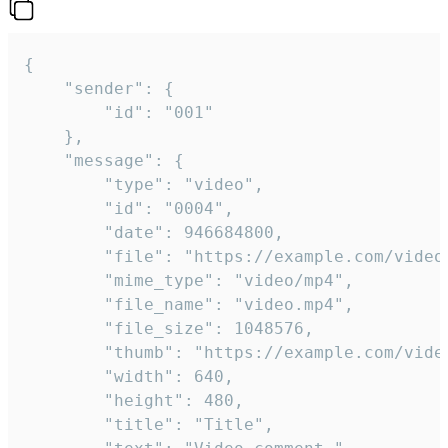
{

	"sender": {

		"id": "001"

	},

	"message": {

		"type": "video",

		"id": "0004",

		"date": 946684800,

		"file": "https://example.com/video.mp4",

		"mime_type": "video/mp4",

		"file_name": "video.mp4",

		"file_size": 1048576,

		"thumb": "https://example.com/video_thumb.png",

		"width": 640,

		"height": 480,

		"title": "Title",
