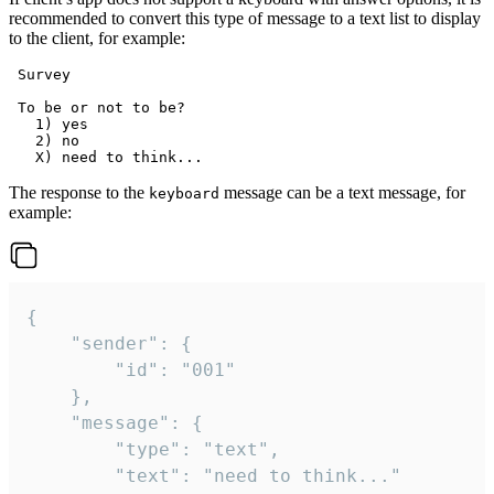
recommended to convert this type of message to a text list to display
to the client, for example:
 Survey

 To be or not to be?

   1) yes

   2) no

The response to the
message can be a text message, for
keyboard
example:
{

	"sender": {

		"id": "001"

	},

	"message": {

		"type": "text",

		"text": "need to think..."
