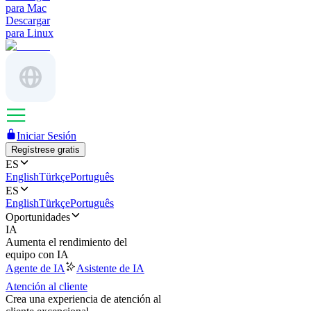
para Mac
Descargar
para Linux
Iniciar Sesión
Regístrese gratis
ES
English
Türkçe
Português
ES
English
Türkçe
Português
Oportunidades
IA
Aumenta el rendimiento del
equipo con IA
Agente de IA
Asistente de IA
Atención al cliente
Crea una experiencia de atención al