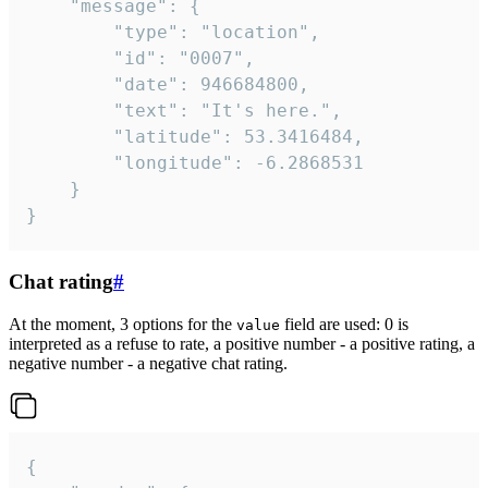
	"message": {

		"type": "location",

		"id": "0007",

		"date": 946684800,

		"text": "It's here.",

		"latitude": 53.3416484,

		"longitude": -6.2868531

	}

}
Chat rating
#
At the moment, 3 options for the
field are used: 0 is
value
interpreted as a refuse to rate, a positive number - a positive rating, a
negative number - a negative chat rating.
{
