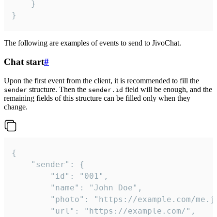
	}

}
The following are examples of events to send to JivoChat.
Chat start
#
Upon the first event from the client, it is recommended to fill the
structure. Then the
field will be enough, and the
sender
sender.id
remaining fields of this structure can be filled only when they
change.
{

	"sender": {

		"id": "001",

		"name": "John Doe",

		"photo": "https://example.com/me.jpg",

		"url": "https://example.com/",
