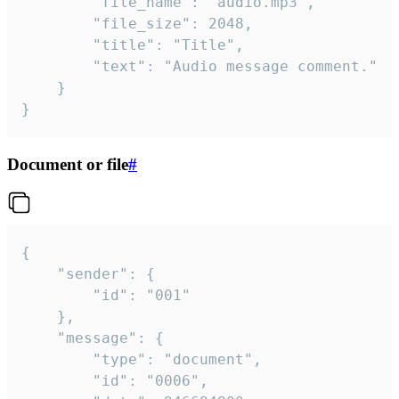
		"file_name": "audio.mp3",

		"file_size": 2048,

		"title": "Title",

		"text": "Audio message comment."

	}

}
Document or file
#
{

	"sender": {

		"id": "001"

	},

	"message": {

		"type": "document",

		"id": "0006",
