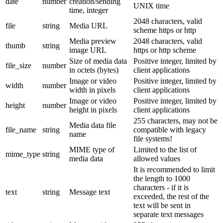
date
number
creation/sending
UNIX time
time, integer
2048 characters, valid
file
string
Media URL
scheme https or http
Media preview
2048 characters, valid
thumb
string
image URL
https or http scheme
Size of media data
Positive integer, limited by
file_size
number
in octets (bytes)
client applications
Image or video
Positive integer, limited by
width
number
width in pixels
client applications
Image or video
Positive integer, limited by
height
number
height in pixels
client applications
255 characters, may not be
Media data file
file_name
string
compatible with legacy
name
file systems!
MIME type of
Limited to the list of
mime_type
string
media data
allowed values
It is recommended to limit
the length to 1000
characters - if it is
text
string
Message text
exceeded, the rest of the
text will be sent in
separate text messages