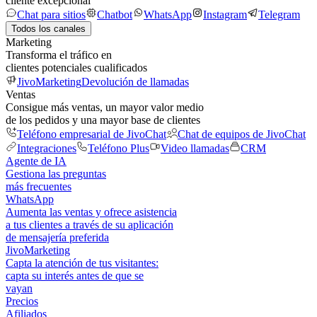
cliente excepcional
Chat para sitios
Chatbot
WhatsApp
Instagram
Telegram
Todos los canales
Marketing
Transforma el tráfico en
clientes potenciales cualificados
JivoMarketing
Devolución de llamadas
Ventas
Consigue más ventas, un mayor valor medio
de los pedidos y una mayor base de clientes
Teléfono empresarial de JivoChat
Chat de equipos de JivoChat
Integraciones
Teléfono Plus
Video llamadas
CRM
Agente de IA
Gestiona las preguntas
más frecuentes
WhatsApp
Aumenta las ventas y ofrece asistencia
a tus clientes a través de su aplicación
de mensajería preferida
JivoMarketing
Capta la atención de tus visitantes:
capta su interés antes de que se
vayan
Precios
Afiliados