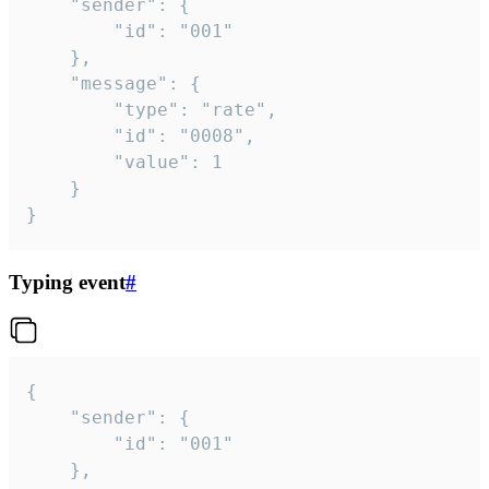
	"sender": {

		"id": "001"

	},

	"message": {

		"type": "rate",

		"id": "0008",

		"value": 1

	}

}
Typing event
#
{

	"sender": {

		"id": "001"

	},
