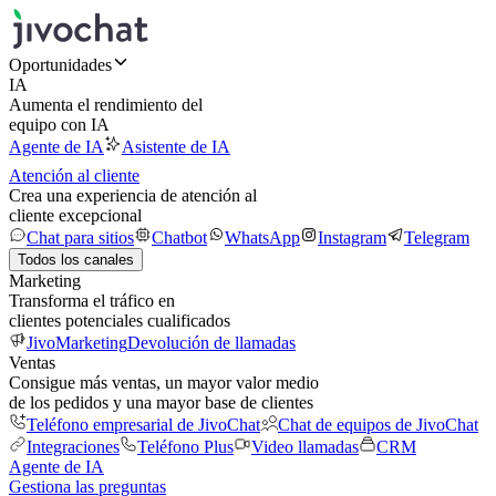
Oportunidades
IA
Aumenta el rendimiento del
equipo con IA
Agente de IA
Asistente de IA
Atención al cliente
Crea una experiencia de atención al
cliente excepcional
Chat para sitios
Chatbot
WhatsApp
Instagram
Telegram
Todos los canales
Marketing
Transforma el tráfico en
clientes potenciales cualificados
JivoMarketing
Devolución de llamadas
Ventas
Consigue más ventas, un mayor valor medio
de los pedidos y una mayor base de clientes
Teléfono empresarial de JivoChat
Chat de equipos de JivoChat
Integraciones
Teléfono Plus
Video llamadas
CRM
Agente de IA
Gestiona las preguntas