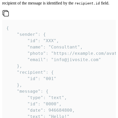
recipient of the message is identified by the
field.
recipient.id
{

	"sender": {

		"id": "XXX",

		"name": "Consultant",

		"photo": "https://example.com/avatar.png",

		"email": "info@jivosite.com"

	},

	"recipient": {

		"id": "001"

	},

	"message": {

		"type": "text",

		"id": "0000",

		"date": 946684800,

		"text": "Hello!"
