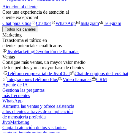
Atención al cliente
Crea una experiencia de atención al
cliente excepcional
Chat para sitios
Chatbot
WhatsApp
Instagram
Telegram
Todos los canales
Marketing
Transforma el tráfico en
clientes potenciales cualificados
JivoMarketing
Devolución de llamadas
Ventas
Consigue más ventas, un mayor valor medio
de los pedidos y una mayor base de clientes
Teléfono empresarial de JivoChat
Chat de equipos de JivoChat
Integraciones
Teléfono Plus
Video llamadas
CRM
Agente de IA
Gestiona las preguntas
más frecuentes
WhatsApp
Aumenta las ventas y ofrece asistencia
a tus clientes a través de su aplicación
de mensajería preferida
JivoMarketing
Capta la atención de tus visitantes:
capta su interés antes de que se