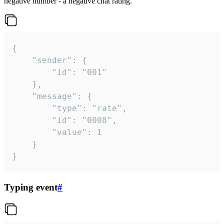
negative number - a negative chat rating.
{

	"sender": {

		"id": "001"

	},

	"message": {

		"type": "rate",

		"id": "0008",

		"value": 1

	}

}
Typing event
#