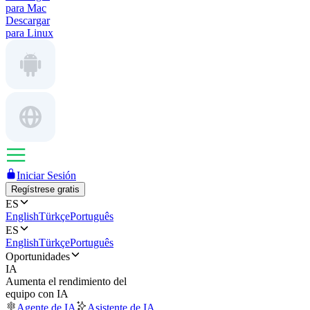
para Mac
Descargar
para Linux
Iniciar Sesión
Regístrese gratis
ES
English
Türkçe
Português
ES
English
Türkçe
Português
Oportunidades
IA
Aumenta el rendimiento del
equipo con IA
Agente de IA
Asistente de IA