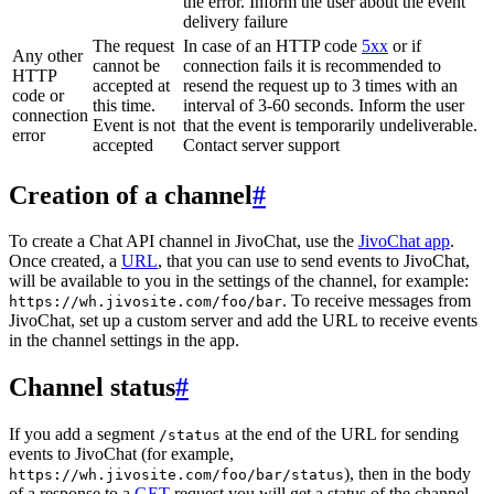
the error. Inform the user about the event
delivery failure
The request
In case of an HTTP code
5xx
or if
Any other
cannot be
connection fails it is recommended to
HTTP
accepted at
resend the request up to 3 times with an
code or
this time.
interval of 3-60 seconds. Inform the user
connection
Event is not
that the event is temporarily undeliverable.
error
accepted
Contact server support
Creation of a channel
#
To create a Chat API channel in JivoChat, use the
JivoChat app
.
Once created, a
URL
, that you can use to send events to JivoChat,
will be available to you in the settings of the channel, for example:
. To receive messages from
https://wh.jivosite.com/foo/bar
JivoChat, set up a custom server and add the URL to receive events
in the channel settings in the app.
Channel status
#
If you add a segment
at the end of the URL for sending
/status
events to JivoChat (for example,
), then in the body
https://wh.jivosite.com/foo/bar/status
of a response to a
GET
-request you will get a status of the channel,