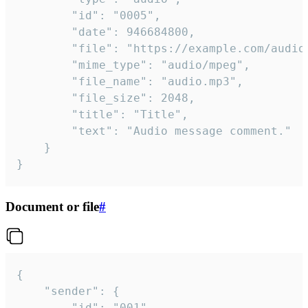
		"id": "0005",

		"date": 946684800,

		"file": "https://example.com/audio.mp3",

		"mime_type": "audio/mpeg",

		"file_name": "audio.mp3",

		"file_size": 2048,

		"title": "Title",

		"text": "Audio message comment."

	}

}
Document or file
#
{

	"sender": {

		"id": "001"
