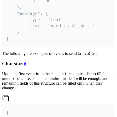
		"id": "001"

	},

	"message": {

		"type": "text",

		"text": "need to think..."

	}

}
The following are examples of events to send to JivoChat.
Chat start
#
Upon the first event from the client, it is recommended to fill the
structure. Then the
field will be enough, and the
sender
sender.id
remaining fields of this structure can be filled only when they
change.
{
