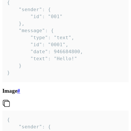
{

	"sender": {

		"id": "001"

	},

	"message": {

		"type": "text",

		"id": "0001",

		"date": 946684800,

		"text": "Hello!"

	}

}
Image
#
{

	"sender": {
