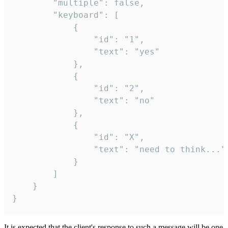
		"multiple": false,

		"keyboard": [

			{

				"id": "1",

				"text": "yes"

			},

			{

				"id": "2",

				"text": "no"

			},

			{

				"id": "X",

				"text": "need to think..."

			}

		]

	}

}
It is expected that the client's response to such a message will be one