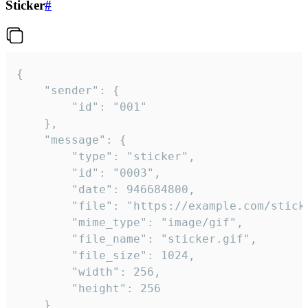
Sticker
#
{

	"sender": {

		"id": "001"

	},

	"message": {

		"type": "sticker",

		"id": "0003",

		"date": 946684800,

		"file": "https://example.com/sticker.gif",

		"mime_type": "image/gif",

		"file_name": "sticker.gif",

		"file_size": 1024,

		"width": 256,

		"height": 256

	}
