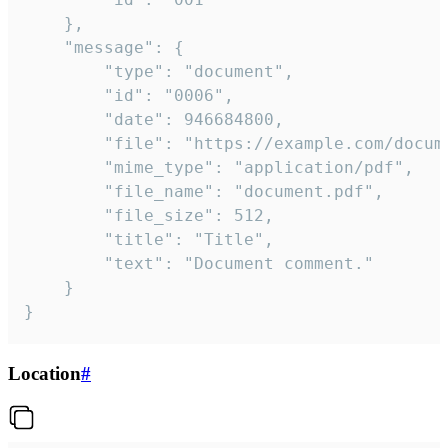
	},

	"message": {

		"type": "document",

		"id": "0006",

		"date": 946684800,

		"file": "https://example.com/document.pdf",

		"mime_type": "application/pdf",

		"file_name": "document.pdf",

		"file_size": 512,

		"title": "Title",

		"text": "Document comment."

	}

}
Location
#