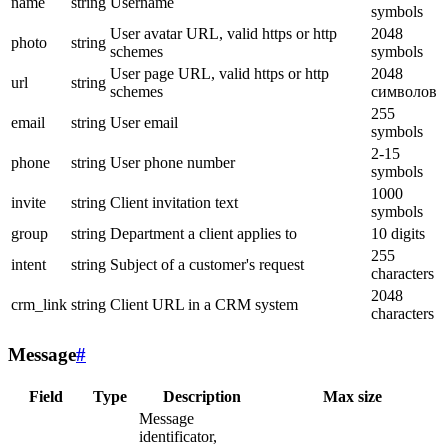
name
string
Username
symbols
User avatar URL, valid https or http
2048
photo
string
schemes
symbols
User page URL, valid https or http
2048
url
string
schemes
символов
255
email
string
User email
symbols
2-15
phone
string
User phone number
symbols
1000
invite
string
Client invitation text
symbols
group
string
Department a client applies to
10 digits
255
intent
string
Subject of a customer's request
characters
2048
crm_link
string
Client URL in a CRM system
characters
Message
#
Field
Type
Description
Max size
Message
identificator,