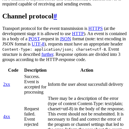
required capable of receiving and sending events.
Channel protocol
#
Transport protocol for the event transmission is
HTTPS
(at the
development stage it is allowed to use
HTTP
). An event is contained
in a body of a
POST
-request in
JSON
format (note: text encoding in
JSON format is
UTF-8
), requests must have an appropriate header
. Event
Content-Type: application/json; charset=utf-8
structure is described
further
. Response options are divided into 3
groups according to the HTTP-response code.
Code
Description
Action
Success.
Event is
2xx
Inform the user about successfull delivery
accepted for
processing
There may be a description of the error
(type of content Content-Type: text/plain;
Request
charset=utf-8) in the body of the response.
failed.
This event should not be resubmitted. It is
4xx
Event
necessary to find and correct the error of
rejected
the program or channel settings that led to