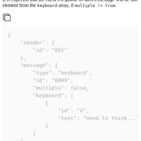
element from the
array, if
:
keyboard
multiple != true
{

	"sender": {

		"id": "001"

	},

	"message": {

		"type": "keyboard",

		"id": "0009",

		"multiple": false,

		"keyboard": [

			{

				"id": "X",

				"text": "need to think..."

			}

		]

	}
