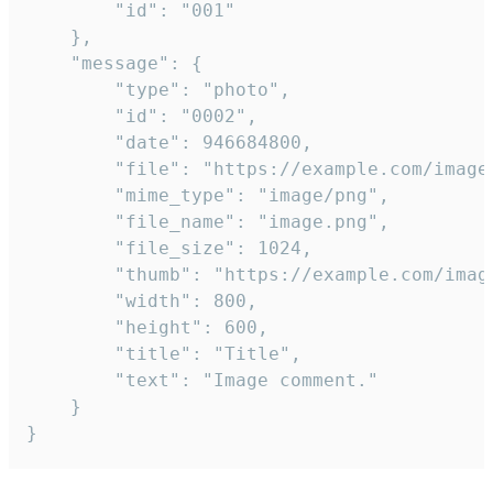
		"id": "001"

	},

	"message": {

		"type": "photo",

		"id": "0002",

		"date": 946684800,

		"file": "https://example.com/image.png",

		"mime_type": "image/png",

		"file_name": "image.png",

		"file_size": 1024,

		"thumb": "https://example.com/image_thumb.png",

		"width": 800,

		"height": 600,

		"title": "Title",

		"text": "Image comment."

	}

}