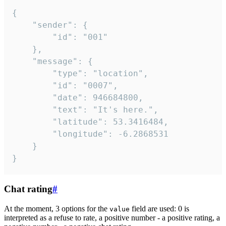
{

	"sender": {

		"id": "001"

	},

	"message": {

		"type": "location",

		"id": "0007",

		"date": 946684800,

		"text": "It's here.",

		"latitude": 53.3416484,

		"longitude": -6.2868531

	}

}
Chat rating
#
At the moment, 3 options for the
field are used: 0 is
value
interpreted as a refuse to rate, a positive number - a positive rating, a