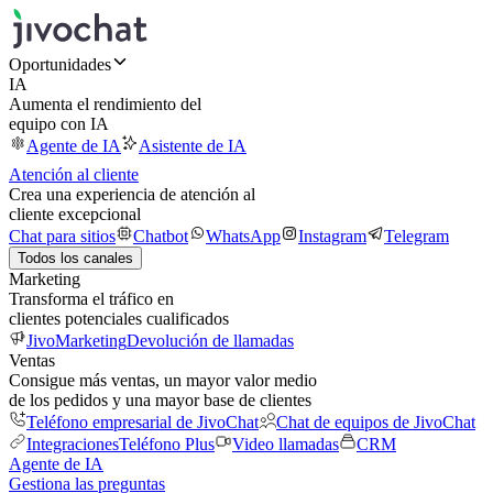
Oportunidades
IA
Aumenta el rendimiento del
equipo con IA
Agente de IA
Asistente de IA
Atención al cliente
Crea una experiencia de atención al
cliente excepcional
Chat para sitios
Chatbot
WhatsApp
Instagram
Telegram
Todos los canales
Marketing
Transforma el tráfico en
clientes potenciales cualificados
JivoMarketing
Devolución de llamadas
Ventas
Consigue más ventas, un mayor valor medio
de los pedidos y una mayor base de clientes
Teléfono empresarial de JivoChat
Chat de equipos de JivoChat
Integraciones
Teléfono Plus
Video llamadas
CRM
Agente de IA
Gestiona las preguntas