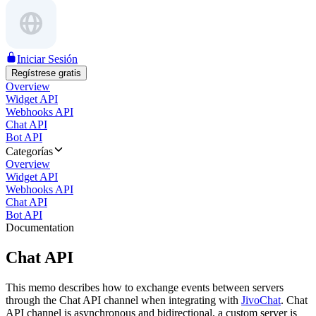
Iniciar Sesión
Regístrese gratis
Overview
Widget API
Webhooks API
Chat API
Bot API
Categorías
Overview
Widget API
Webhooks API
Chat API
Bot API
Documentation
Chat API
This memo describes how to exchange events between servers
through the Chat API channel when integrating with
JivoChat
. Chat
API channel is asynchronous and bidirectional, a custom server is