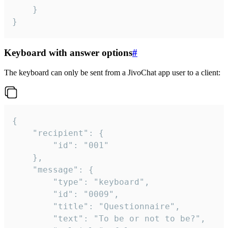
	}

}
Keyboard with answer options
#
The keyboard can only be sent from a JivoChat app user to a client:
{

	"recipient": {

		"id": "001"

	},

	"message": {

		"type": "keyboard",

		"id": "0009",

		"title": "Questionnaire",

		"text": "To be or not to be?",
