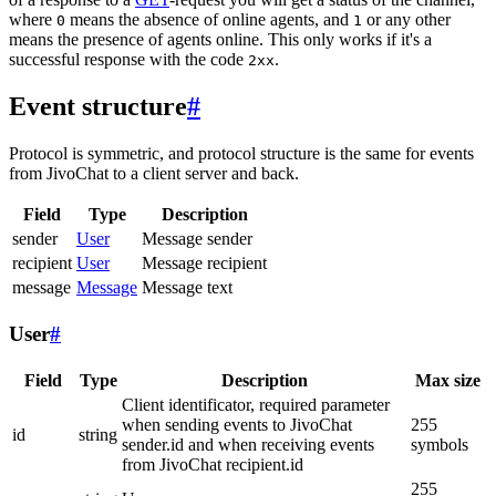
where
means the absence of online agents, and
or any other
0
1
means the presence of agents online. This only works if it's a
successful response with the code
.
2xx
Event structure
#
Protocol is symmetric, and protocol structure is the same for events
from JivoChat to a client server and back.
Field
Type
Description
sender
User
Message sender
recipient
User
Message recipient
message
Message
Message text
User
#
Field
Type
Description
Max size
Client identificator, required parameter
when sending events to JivoChat
255
id
string
sender.id and when receiving events
symbols
from JivoChat recipient.id
255