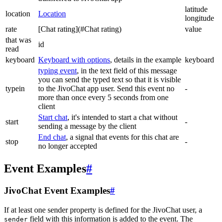
latitude
location
Location
longitude
rate
[Chat rating](#Chat rating)
value
that was
id
read
keyboard
Keyboard with options
, details in the example
keyboard
typing event
, in the text field of this message
you can send the typed text so that it is visible
typein
to the JivoChat app user. Send this event no
-
more than once every 5 seconds from one
client
Start chat
, it's intended to start a chat without
start
-
sending a message by the client
End chat
, a signal that events for this chat are
stop
-
no longer accepted
Event Examples
#
JivoChat Event Examples
#
If at least one sender property is defined for the JivoChat user, a
field with this information is added to the event. The
sender