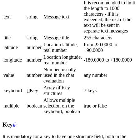
It is recommended to limit
the length to 1000
characters - if it is
text
string
Message text
exceeded, the rest of the
text will be sent in
separate text messages
title
string
Message title
255 characters
Location latitude,
from -90.0000 to
latitude
number
real number
+90.0000
Location longitude,
longitude
number
-180.0000 to +180.0000
real number
Number, usually
value
number
used in the chat
any number
evaluation
Array of Key
keyboard
[]Key
7 keys
structures
Allows multiple
multiple
boolean
selection on the
true or false
keyboard, boolean
Key
#
It is mandatory for a key to have one structure field, both in the