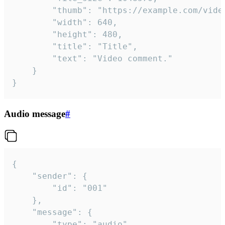
		"thumb": "https://example.com/video_thumb.png",

		"width": 640,

		"height": 480,

		"title": "Title",

		"text": "Video comment."

	}

}
Audio message
#
{

	"sender": {

		"id": "001"

	},

	"message": {

		"type": "audio",
