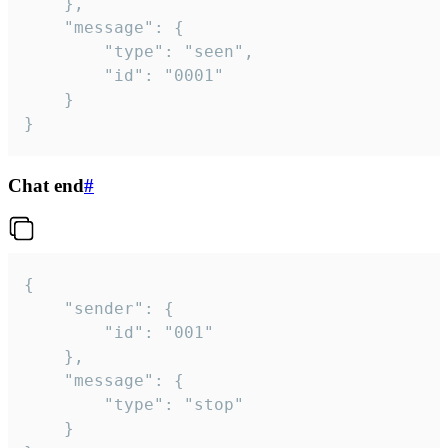
	},

	"message": {

		"type": "seen",

		"id": "0001"

	}

}
Chat end
#
{

	"sender": {

		"id": "001"

	},

	"message": {

		"type": "stop"

	}
