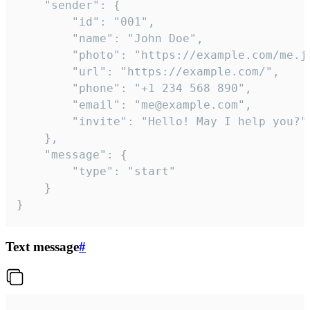
	"sender": {

		"id": "001",

		"name": "John Doe",

		"photo": "https://example.com/me.jpg",

		"url": "https://example.com/",

		"phone": "+1 234 568 890",

		"email": "me@example.com",

		"invite": "Hello! May I help you?"

	},

	"message": {

		"type": "start"

	}

}
Text message
#