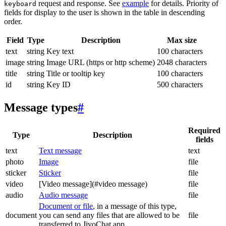
request and response. See
example
for details. Priority of
keyboard
fields for display to the user is shown in the table in descending
order.
Field
Type
Description
Max size
text
string
Key text
100 characters
image
string
Image URL (https or http scheme)
2048 characters
title
string
Title or tooltip key
100 characters
id
string
Key ID
500 characters
Message types
#
Required
Type
Description
fields
text
Text message
text
photo
Image
file
sticker
Sticker
file
video
[Video message](#video message)
file
audio
Audio message
file
Document or file
, in a message of this type,
document
you can send any files that are allowed to be
file
transferred to JivoChat app