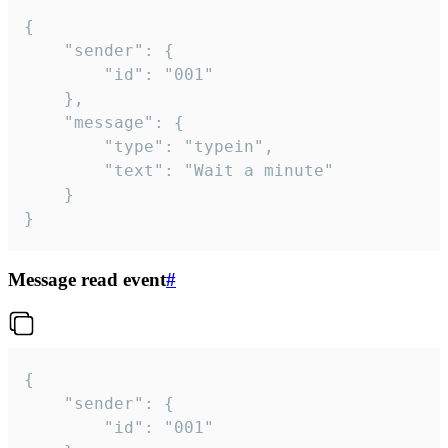
{

	"sender": {

		"id": "001"

	},

	"message": {

		"type": "typein",

		"text": "Wait a minute"

	}

}
Message read event
#
{

	"sender": {

		"id": "001"
