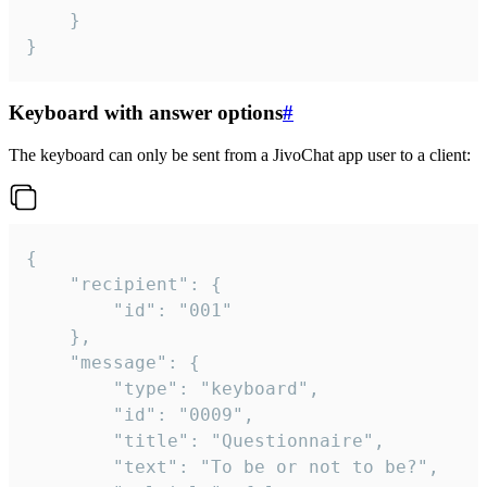
	}

}
Keyboard with answer options
#
The keyboard can only be sent from a JivoChat app user to a client:
{

	"recipient": {

		"id": "001"

	},

	"message": {

		"type": "keyboard",

		"id": "0009",

		"title": "Questionnaire",

		"text": "To be or not to be?",
