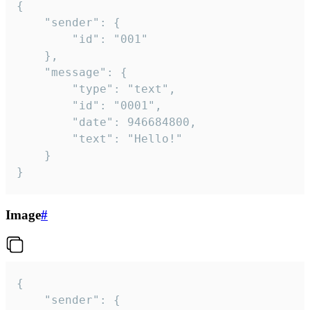
{

	"sender": {

		"id": "001"

	},

	"message": {

		"type": "text",

		"id": "0001",

		"date": 946684800,

		"text": "Hello!"

	}

}
Image
#
{

	"sender": {
