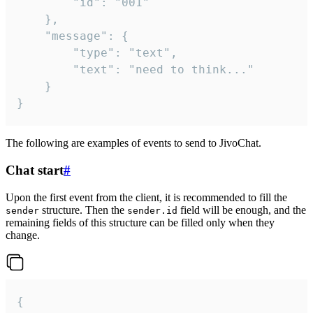
		"id": "001"

	},

	"message": {

		"type": "text",

		"text": "need to think..."

	}

}
The following are examples of events to send to JivoChat.
Chat start
#
Upon the first event from the client, it is recommended to fill the
structure. Then the
field will be enough, and the
sender
sender.id
remaining fields of this structure can be filled only when they
change.
{
