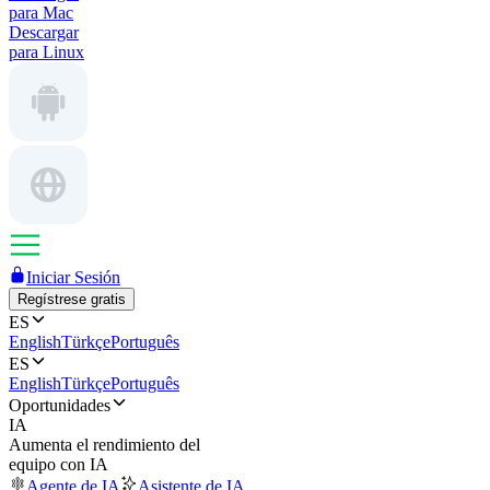
para Mac
Descargar
para Linux
Iniciar Sesión
Regístrese gratis
ES
English
Türkçe
Português
ES
English
Türkçe
Português
Oportunidades
IA
Aumenta el rendimiento del
equipo con IA
Agente de IA
Asistente de IA