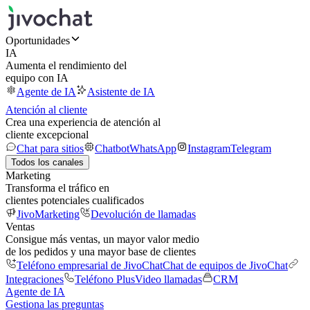
Oportunidades
IA
Aumenta el rendimiento del
equipo con IA
Agente de IA
Asistente de IA
Atención al cliente
Crea una experiencia de atención al
cliente excepcional
Chat para sitios
Chatbot
WhatsApp
Instagram
Telegram
Todos los canales
Marketing
Transforma el tráfico en
clientes potenciales cualificados
JivoMarketing
Devolución de llamadas
Ventas
Consigue más ventas, un mayor valor medio
de los pedidos y una mayor base de clientes
Teléfono empresarial de JivoChat
Chat de equipos de JivoChat
Integraciones
Teléfono Plus
Video llamadas
CRM
Agente de IA
Gestiona las preguntas