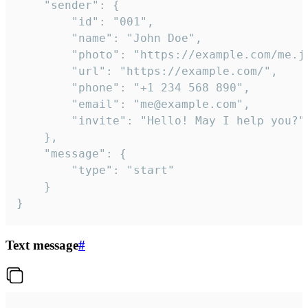
	"sender": {

		"id": "001",

		"name": "John Doe",

		"photo": "https://example.com/me.jpg",

		"url": "https://example.com/",

		"phone": "+1 234 568 890",

		"email": "me@example.com",

		"invite": "Hello! May I help you?"

	},

	"message": {

		"type": "start"

	}

}
Text message
#