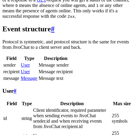
where
means the absence of online agents, and
or any other
0
1
means the presence of agents online. This only works if it's a
successful response with the code
.
2xx
Event structure
#
Protocol is symmetric, and protocol structure is the same for events
from JivoChat to a client server and back.
Field
Type
Description
sender
User
Message sender
recipient
User
Message recipient
message
Message
Message text
User
#
Field
Type
Description
Max size
Client identificator, required parameter
when sending events to JivoChat
255
id
string
sender.id and when receiving events
symbols
from JivoChat recipient.id
255