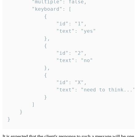
		"multiple": false,

		"keyboard": [

			{

				"id": "1",

				"text": "yes"

			},

			{

				"id": "2",

				"text": "no"

			},

			{

				"id": "X",

				"text": "need to think..."

			}

		]

	}

}
It is expected that the client's response to such a message will be one