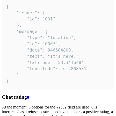
{

	"sender": {

		"id": "001"

	},

	"message": {

		"type": "location",

		"id": "0007",

		"date": 946684800,

		"text": "It's here.",

		"latitude": 53.3416484,

		"longitude": -6.2868531

	}

}
Chat rating
#
At the moment, 3 options for the
field are used: 0 is
value
interpreted as a refuse to rate, a positive number - a positive rating, a