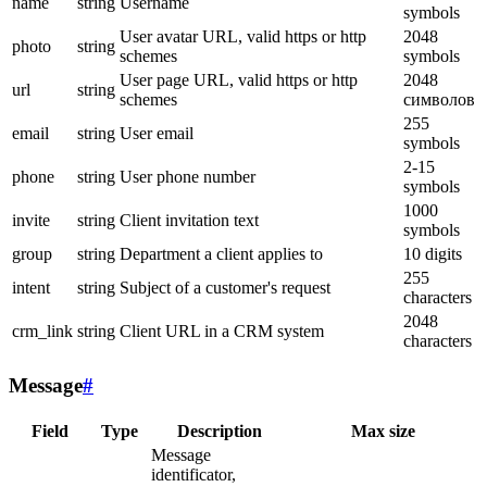
name
string
Username
symbols
User avatar URL, valid https or http
2048
photo
string
schemes
symbols
User page URL, valid https or http
2048
url
string
schemes
символов
255
email
string
User email
symbols
2-15
phone
string
User phone number
symbols
1000
invite
string
Client invitation text
symbols
group
string
Department a client applies to
10 digits
255
intent
string
Subject of a customer's request
characters
2048
crm_link
string
Client URL in a CRM system
characters
Message
#
Field
Type
Description
Max size
Message
identificator,