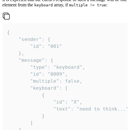
element from the
array, if
:
keyboard
multiple != true
{

	"sender": {

		"id": "001"

	},

	"message": {

		"type": "keyboard",

		"id": "0009",

		"multiple": false,

		"keyboard": [

			{

				"id": "X",

				"text": "need to think..."

			}

		]

	}
