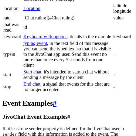
latitude
location
Location
longitude
rate
[Chat rating](#Chat rating)
value
that was
id
read
keyboard
Keyboard with options
, details in the example
keyboard
typing event
, in the text field of this message
you can send the typed text so that it is visible
typein
to the JivoChat app user. Send this event no
-
more than once every 5 seconds from one
client
Start chat
, it's intended to start a chat without
start
-
sending a message by the client
End chat
, a signal that events for this chat are
stop
-
no longer accepted
Event Examples
#
JivoChat Event Examples
#
If at least one sender property is defined for the JivoChat user, a
field with this information is added to the event. The
sender