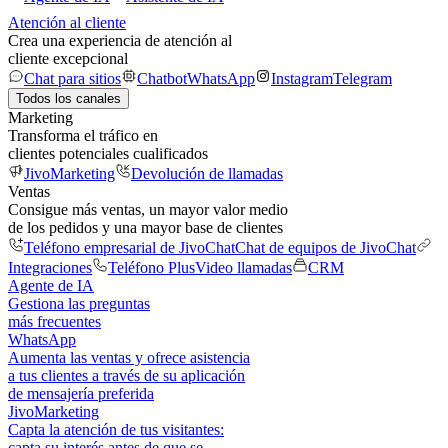
Atención al cliente
Crea una experiencia de atención al
cliente excepcional
Chat para sitios
Chatbot
WhatsApp
Instagram
Telegram
Todos los canales
Marketing
Transforma el tráfico en
clientes potenciales cualificados
JivoMarketing
Devolución de llamadas
Ventas
Consigue más ventas, un mayor valor medio
de los pedidos y una mayor base de clientes
Teléfono empresarial de JivoChat
Chat de equipos de JivoChat
Integraciones
Teléfono Plus
Video llamadas
CRM
Agente de IA
Gestiona las preguntas
más frecuentes
WhatsApp
Aumenta las ventas y ofrece asistencia
a tus clientes a través de su aplicación
de mensajería preferida
JivoMarketing
Capta la atención de tus visitantes:
capta su interés antes de que se