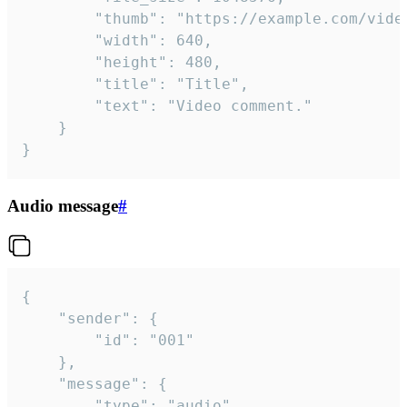
		"thumb": "https://example.com/video_thumb.png",

		"width": 640,

		"height": 480,

		"title": "Title",

		"text": "Video comment."

	}

}
Audio message
#
{

	"sender": {

		"id": "001"

	},

	"message": {

		"type": "audio",
