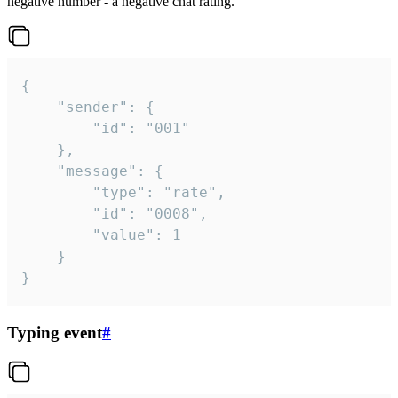
negative number - a negative chat rating.
{

	"sender": {

		"id": "001"

	},

	"message": {

		"type": "rate",

		"id": "0008",

		"value": 1

	}

}
Typing event
#