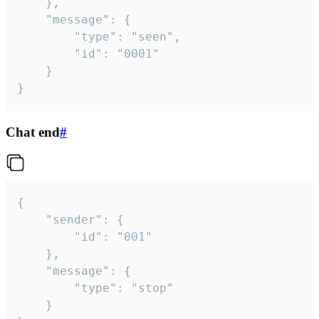
	},

	"message": {

		"type": "seen",

		"id": "0001"

	}

}
Chat end
#
{

	"sender": {

		"id": "001"

	},

	"message": {

		"type": "stop"

	}
