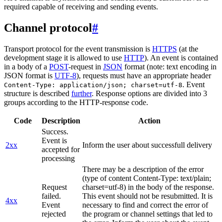
required capable of receiving and sending events.
Channel protocol
#
Transport protocol for the event transmission is
HTTPS
(at the
development stage it is allowed to use
HTTP
). An event is contained
in a body of a
POST
-request in
JSON
format (note: text encoding in
JSON format is
UTF-8
), requests must have an appropriate header
. Event
Content-Type: application/json; charset=utf-8
structure is described
further
. Response options are divided into 3
groups according to the HTTP-response code.
Code
Description
Action
Success.
Event is
2xx
Inform the user about successfull delivery
accepted for
processing
There may be a description of the error
(type of content Content-Type: text/plain;
Request
charset=utf-8) in the body of the response.
failed.
This event should not be resubmitted. It is
4xx
Event
necessary to find and correct the error of
rejected
the program or channel settings that led to