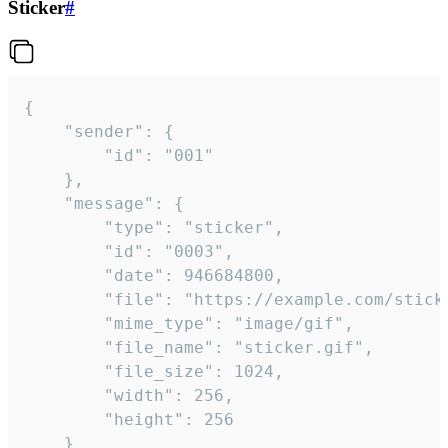
Sticker
#
{

	"sender": {

		"id": "001"

	},

	"message": {

		"type": "sticker",

		"id": "0003",

		"date": 946684800,

		"file": "https://example.com/sticker.gif",

		"mime_type": "image/gif",

		"file_name": "sticker.gif",

		"file_size": 1024,

		"width": 256,

		"height": 256

	}
