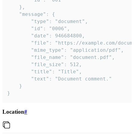
	},

	"message": {

		"type": "document",

		"id": "0006",

		"date": 946684800,

		"file": "https://example.com/document.pdf",

		"mime_type": "application/pdf",

		"file_name": "document.pdf",

		"file_size": 512,

		"title": "Title",

		"text": "Document comment."

	}

}
Location
#