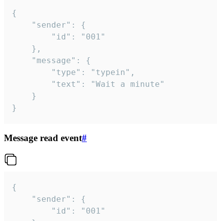
{

	"sender": {

		"id": "001"

	},

	"message": {

		"type": "typein",

		"text": "Wait a minute"

	}

}
Message read event
#
{

	"sender": {

		"id": "001"
