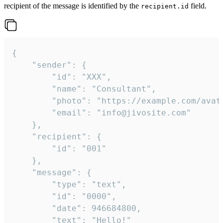
recipient of the message is identified by the
field.
recipient.id
{

	"sender": {

		"id": "XXX",

		"name": "Consultant",

		"photo": "https://example.com/avatar.png",

		"email": "info@jivosite.com"

	},

	"recipient": {

		"id": "001"

	},

	"message": {

		"type": "text",

		"id": "0000",

		"date": 946684800,

		"text": "Hello!"
