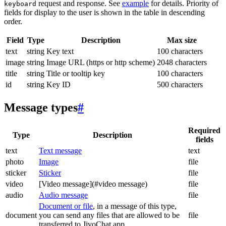
request and response. See
example
for details. Priority of
keyboard
fields for display to the user is shown in the table in descending
order.
Field
Type
Description
Max size
text
string
Key text
100 characters
image
string
Image URL (https or http scheme)
2048 characters
title
string
Title or tooltip key
100 characters
id
string
Key ID
500 characters
Message types
#
Required
Type
Description
fields
text
Text message
text
photo
Image
file
sticker
Sticker
file
video
[Video message](#video message)
file
audio
Audio message
file
Document or file
, in a message of this type,
document
you can send any files that are allowed to be
file
transferred to JivoChat app