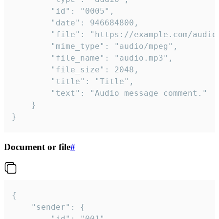
		"id": "0005",

		"date": 946684800,

		"file": "https://example.com/audio.mp3",

		"mime_type": "audio/mpeg",

		"file_name": "audio.mp3",

		"file_size": 2048,

		"title": "Title",

		"text": "Audio message comment."

	}

}
Document or file
#
{

	"sender": {

		"id": "001"
