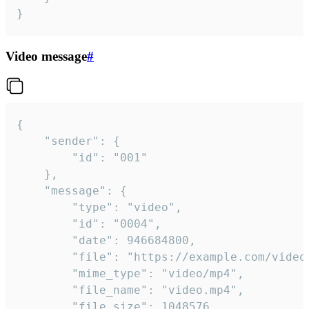
}
Video message
#
{

	"sender": {

		"id": "001"

	},

	"message": {

		"type": "video",

		"id": "0004",

		"date": 946684800,

		"file": "https://example.com/video.mp4",

		"mime_type": "video/mp4",

		"file_name": "video.mp4",

		"file_size": 1048576,
