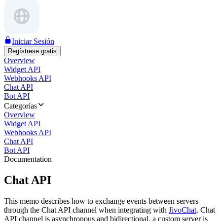
Iniciar Sesión
Regístrese gratis
Overview
Widget API
Webhooks API
Chat API
Bot API
Categorías
Overview
Widget API
Webhooks API
Chat API
Bot API
Documentation
Chat API
This memo describes how to exchange events between servers
through the Chat API channel when integrating with
JivoChat
. Chat
API channel is asynchronous and bidirectional, a custom server is