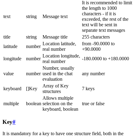
It is recommended to limit
the length to 1000
characters - if it is
text
string
Message text
exceeded, the rest of the
text will be sent in
separate text messages
title
string
Message title
255 characters
Location latitude,
from -90.0000 to
latitude
number
real number
+90.0000
Location longitude,
longitude
number
-180.0000 to +180.0000
real number
Number, usually
value
number
used in the chat
any number
evaluation
Array of Key
keyboard
[]Key
7 keys
structures
Allows multiple
multiple
boolean
selection on the
true or false
keyboard, boolean
Key
#
It is mandatory for a key to have one structure field, both in the