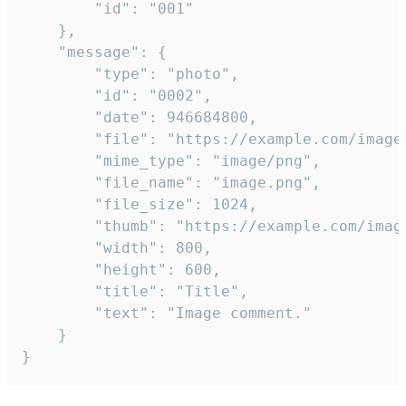
		"id": "001"

	},

	"message": {

		"type": "photo",

		"id": "0002",

		"date": 946684800,

		"file": "https://example.com/image.png",

		"mime_type": "image/png",

		"file_name": "image.png",

		"file_size": 1024,

		"thumb": "https://example.com/image_thumb.png",

		"width": 800,

		"height": 600,

		"title": "Title",

		"text": "Image comment."

	}

}