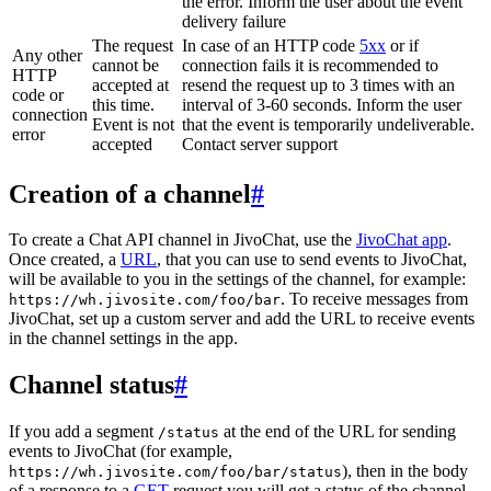
the error. Inform the user about the event
delivery failure
The request
In case of an HTTP code
5xx
or if
Any other
cannot be
connection fails it is recommended to
HTTP
accepted at
resend the request up to 3 times with an
code or
this time.
interval of 3-60 seconds. Inform the user
connection
Event is not
that the event is temporarily undeliverable.
error
accepted
Contact server support
Creation of a channel
#
To create a Chat API channel in JivoChat, use the
JivoChat app
.
Once created, a
URL
, that you can use to send events to JivoChat,
will be available to you in the settings of the channel, for example:
. To receive messages from
https://wh.jivosite.com/foo/bar
JivoChat, set up a custom server and add the URL to receive events
in the channel settings in the app.
Channel status
#
If you add a segment
at the end of the URL for sending
/status
events to JivoChat (for example,
), then in the body
https://wh.jivosite.com/foo/bar/status
of a response to a
GET
-request you will get a status of the channel,