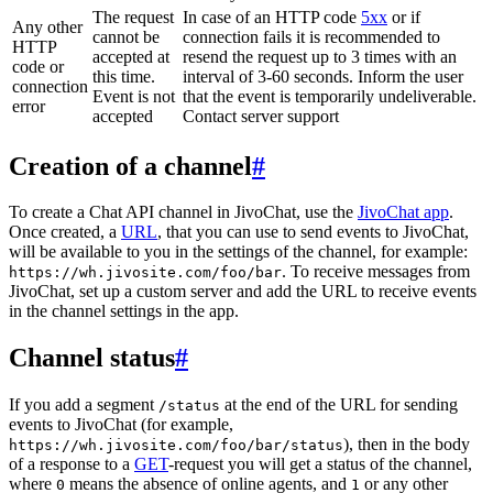
The request
In case of an HTTP code
5xx
or if
Any other
cannot be
connection fails it is recommended to
HTTP
accepted at
resend the request up to 3 times with an
code or
this time.
interval of 3-60 seconds. Inform the user
connection
Event is not
that the event is temporarily undeliverable.
error
accepted
Contact server support
Creation of a channel
#
To create a Chat API channel in JivoChat, use the
JivoChat app
.
Once created, a
URL
, that you can use to send events to JivoChat,
will be available to you in the settings of the channel, for example:
. To receive messages from
https://wh.jivosite.com/foo/bar
JivoChat, set up a custom server and add the URL to receive events
in the channel settings in the app.
Channel status
#
If you add a segment
at the end of the URL for sending
/status
events to JivoChat (for example,
), then in the body
https://wh.jivosite.com/foo/bar/status
of a response to a
GET
-request you will get a status of the channel,
where
means the absence of online agents, and
or any other
0
1