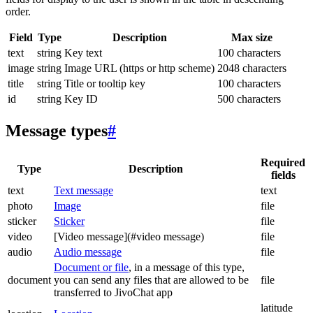
order.
Field
Type
Description
Max size
text
string
Key text
100 characters
image
string
Image URL (https or http scheme)
2048 characters
title
string
Title or tooltip key
100 characters
id
string
Key ID
500 characters
Message types
#
Required
Type
Description
fields
text
Text message
text
photo
Image
file
sticker
Sticker
file
video
[Video message](#video message)
file
audio
Audio message
file
Document or file
, in a message of this type,
document
you can send any files that are allowed to be
file
transferred to JivoChat app
latitude