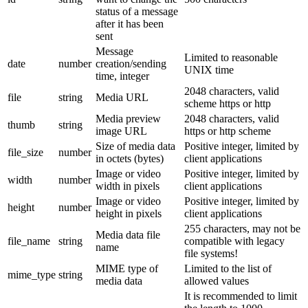
status of a message
after it has been
sent
Message
Limited to reasonable
date
number
creation/sending
UNIX time
time, integer
2048 characters, valid
file
string
Media URL
scheme https or http
Media preview
2048 characters, valid
thumb
string
image URL
https or http scheme
Size of media data
Positive integer, limited by
file_size
number
in octets (bytes)
client applications
Image or video
Positive integer, limited by
width
number
width in pixels
client applications
Image or video
Positive integer, limited by
height
number
height in pixels
client applications
255 characters, may not be
Media data file
file_name
string
compatible with legacy
name
file systems!
MIME type of
Limited to the list of
mime_type
string
media data
allowed values
It is recommended to limit