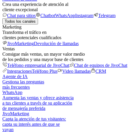
Crea una experiencia de atención al
cliente excepcional
Chat para sitios
Chatbot
WhatsApp
Instagram
Telegram
Todos los canales
Marketing
Transforma el tráfico en
clientes potenciales cualificados
JivoMarketing
Devolución de llamadas
Ventas
Consigue más ventas, un mayor valor medio
de los pedidos y una mayor base de clientes
Teléfono empresarial de JivoChat
Chat de equipos de JivoChat
Integraciones
Teléfono Plus
Video llamadas
CRM
Agente de IA
Gestiona las preguntas
más frecuentes
WhatsApp
Aumenta las ventas y ofrece asistencia
a tus clientes a través de su aplicación
de mensajería preferida
JivoMarketing
Capta la atención de tus visitantes:
capta su interés antes de que se
vayan