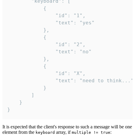
		"keyboard": [

			{

				"id": "1",

				"text": "yes"

			},

			{

				"id": "2",

				"text": "no"

			},

			{

				"id": "X",

				"text": "need to think..."

			}

		]

	}

}
It is expected that the client's response to such a message will be one
element from the
array, if
:
keyboard
multiple != true