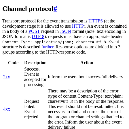
Channel protocol
#
Transport protocol for the event transmission is
HTTPS
(at the
development stage it is allowed to use
HTTP
). An event is contained
in a body of a
POST
-request in
JSON
format (note: text encoding in
JSON format is
UTF-8
), requests must have an appropriate header
. Event
Content-Type: application/json; charset=utf-8
structure is described
further
. Response options are divided into 3
groups according to the HTTP-response code.
Code
Description
Action
Success.
Event is
2xx
Inform the user about successfull delivery
accepted for
processing
There may be a description of the error
(type of content Content-Type: text/plain;
Request
charset=utf-8) in the body of the response.
failed.
This event should not be resubmitted. It is
4xx
Event
necessary to find and correct the error of
rejected
the program or channel settings that led to
the error. Inform the user about the event
delivery failure