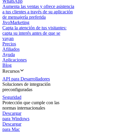
WhatsApp
Aumenta las ventas y ofrece asistencia
a tus clientes a través de su aplicación
de mensajería preferida
JivoMarketing
Capta la atención de tus visitantes:
capta su interés antes de que se
vayan
Precios
Afiliados
Ayuda
Aplicaciones
Blog
Recursos
API para Desarrolladores
Soluciones de integración
preconfiguradas
Seguridad
Protección que cumple con las
normas internacionales
Descargar
para Windows
Descargar
para Mac