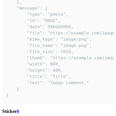
	},

	"message": {

		"type": "photo",

		"id": "0002",

		"date": 946684800,

		"file": "https://example.com/image.png",

		"mime_type": "image/png",

		"file_name": "image.png",

		"file_size": 1024,

		"thumb": "https://example.com/image_thumb.png",

		"width": 800,

		"height": 600,

		"title": "Title",

		"text": "Image comment."

	}

}
Sticker
#