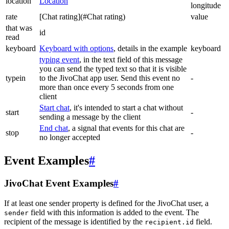
location
Location
longitude
rate
[Chat rating](#Chat rating)
value
that was
id
read
keyboard
Keyboard with options
, details in the example
keyboard
typing event
, in the text field of this message
you can send the typed text so that it is visible
typein
to the JivoChat app user. Send this event no
-
more than once every 5 seconds from one
client
Start chat
, it's intended to start a chat without
start
-
sending a message by the client
End chat
, a signal that events for this chat are
stop
-
no longer accepted
Event Examples
#
JivoChat Event Examples
#
If at least one sender property is defined for the JivoChat user, a
field with this information is added to the event. The
sender
recipient of the message is identified by the
field.
recipient.id