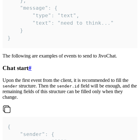
	},

	"message": {

		"type": "text",

		"text": "need to think..."

	}

}
The following are examples of events to send to JivoChat.
Chat start
#
Upon the first event from the client, it is recommended to fill the
structure. Then the
field will be enough, and the
sender
sender.id
remaining fields of this structure can be filled only when they
change.
{

	"sender": {
