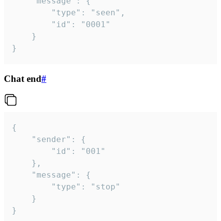
	"message": {

		"type": "seen",

		"id": "0001"

	}

}
Chat end
#
{

	"sender": {

		"id": "001"

	},

	"message": {

		"type": "stop"

	}

}