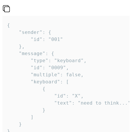
{

	"sender": {

		"id": "001"

	},

	"message": {

		"type": "keyboard",

		"id": "0009",

		"multiple": false,

		"keyboard": [

			{

				"id": "X",

				"text": "need to think..."

			}

		]

	}

}