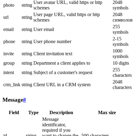
User avatar URL, valid https or http
2048
photo
string
schemes
symbols
User page URL, valid https or http
2048
url
string
schemes
символов
255
email
string
User email
symbols
2-15
phone
string
User phone number
symbols
1000
invite
string
Client invitation text
symbols
group
string
Department a client applies to
10 digits
255
intent
string
Subject of a customer's request
characters
2048
crm_link
string
Client URL in a CRM system
characters
Message
#
Field
Type
Description
Max size
Message
identificator,
required if you
id
string
want to change the
500 characters