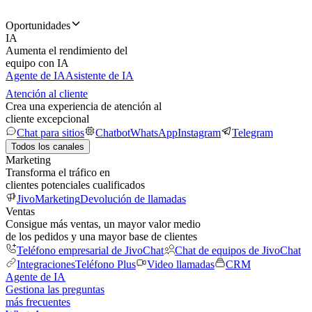
Oportunidades
IA
Aumenta el rendimiento del
equipo con IA
Agente de IA
Asistente de IA
Atención al cliente
Crea una experiencia de atención al
cliente excepcional
Chat para sitios
Chatbot
WhatsApp
Instagram
Telegram
Todos los canales
Marketing
Transforma el tráfico en
clientes potenciales cualificados
JivoMarketing
Devolución de llamadas
Ventas
Consigue más ventas, un mayor valor medio
de los pedidos y una mayor base de clientes
Teléfono empresarial de JivoChat
Chat de equipos de JivoChat
Integraciones
Teléfono Plus
Video llamadas
CRM
Agente de IA
Gestiona las preguntas
más frecuentes