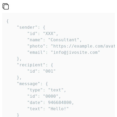
{

	"sender": {

		"id": "XXX",

		"name": "Consultant",

		"photo": "https://example.com/avatar.png",

		"email": "info@jivosite.com"

	},

	"recipient": {

		"id": "001"

	},

	"message": {

		"type": "text",

		"id": "0000",

		"date": 946684800,

		"text": "Hello!"

	}
