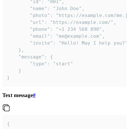
		"id": "001",

		"name": "John Doe",

		"photo": "https://example.com/me.jpg",

		"url": "https://example.com/",

		"phone": "+1 234 568 890",

		"email": "me@example.com",

		"invite": "Hello! May I help you?"

	},

	"message": {

		"type": "start"

	}

}
Text message
#
{
