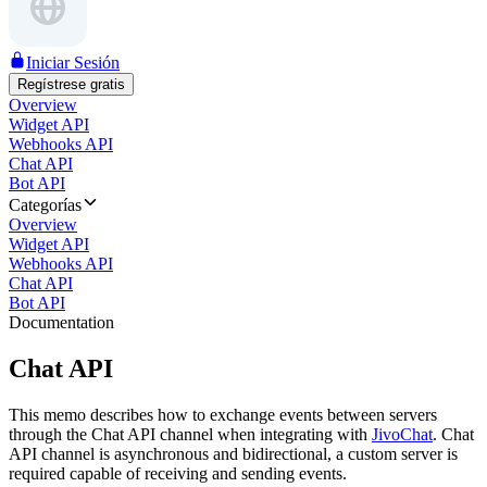
Iniciar Sesión
Regístrese gratis
Overview
Widget API
Webhooks API
Chat API
Bot API
Categorías
Overview
Widget API
Webhooks API
Chat API
Bot API
Documentation
Chat API
This memo describes how to exchange events between servers
through the Chat API channel when integrating with
JivoChat
. Chat
API channel is asynchronous and bidirectional, a custom server is
required capable of receiving and sending events.