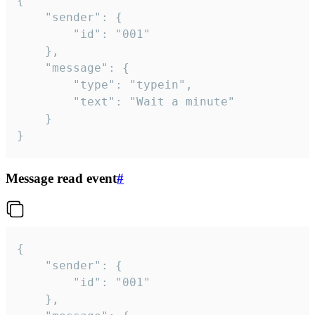
{

	"sender": {

		"id": "001"

	},

	"message": {

		"type": "typein",

		"text": "Wait a minute"

	}

}
Message read event
#
{

	"sender": {

		"id": "001"

	},
