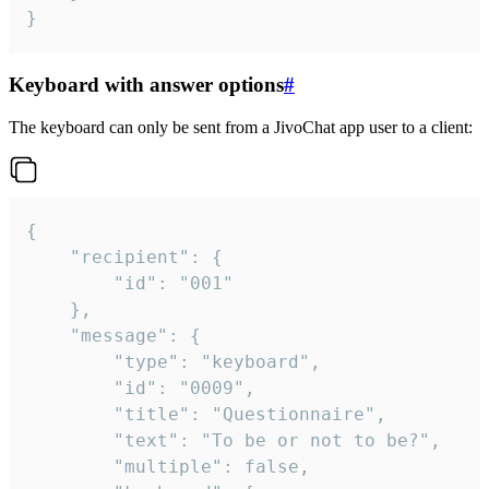
}
Keyboard with answer options
#
The keyboard can only be sent from a JivoChat app user to a client:
{

	"recipient": {

		"id": "001"

	},

	"message": {

		"type": "keyboard",

		"id": "0009",

		"title": "Questionnaire",

		"text": "To be or not to be?",

		"multiple": false,
