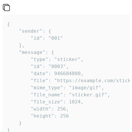
{

	"sender": {

		"id": "001"

	},

	"message": {

		"type": "sticker",

		"id": "0003",

		"date": 946684800,

		"file": "https://example.com/sticker.gif",

		"mime_type": "image/gif",

		"file_name": "sticker.gif",

		"file_size": 1024,

		"width": 256,

		"height": 256

	}

}