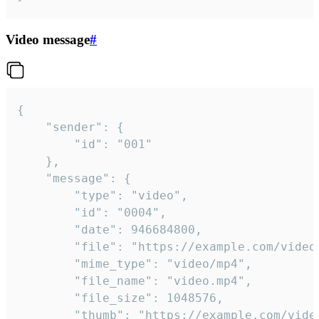
Video message
#
{

	"sender": {

		"id": "001"

	},

	"message": {

		"type": "video",

		"id": "0004",

		"date": 946684800,

		"file": "https://example.com/video.mp4",

		"mime_type": "video/mp4",

		"file_name": "video.mp4",

		"file_size": 1048576,

		"thumb": "https://example.com/video_thumb.png",
