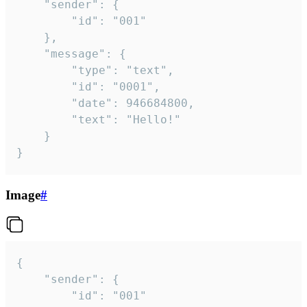
	"sender": {

		"id": "001"

	},

	"message": {

		"type": "text",

		"id": "0001",

		"date": 946684800,

		"text": "Hello!"

	}

}
Image
#
{

	"sender": {

		"id": "001"
