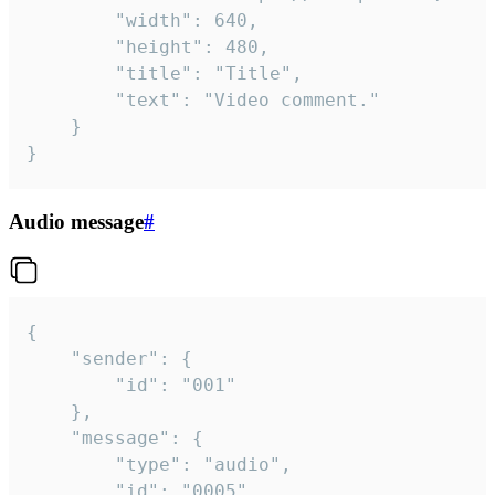
		"width": 640,

		"height": 480,

		"title": "Title",

		"text": "Video comment."

	}

}
Audio message
#
{

	"sender": {

		"id": "001"

	},

	"message": {

		"type": "audio",

		"id": "0005",
