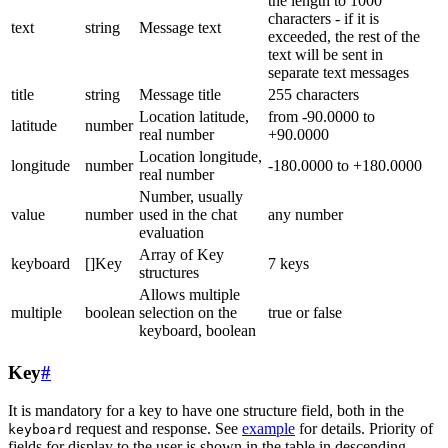
the length to 1000
characters - if it is
text
string
Message text
exceeded, the rest of the
text will be sent in
separate text messages
title
string
Message title
255 characters
Location latitude,
from -90.0000 to
latitude
number
real number
+90.0000
Location longitude,
longitude
number
-180.0000 to +180.0000
real number
Number, usually
value
number
used in the chat
any number
evaluation
Array of Key
keyboard
[]Key
7 keys
structures
Allows multiple
multiple
boolean
selection on the
true or false
keyboard, boolean
Key
#
It is mandatory for a key to have one structure field, both in the
request and response. See
example
for details. Priority of
keyboard
fields for display to the user is shown in the table in descending