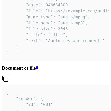
		"date": 946684800,

		"file": "https://example.com/audio.mp3",

		"mime_type": "audio/mpeg",

		"file_name": "audio.mp3",

		"file_size": 2048,

		"title": "Title",

		"text": "Audio message comment."

	}

}
Document or file
#
{

	"sender": {

		"id": "001"

	},
