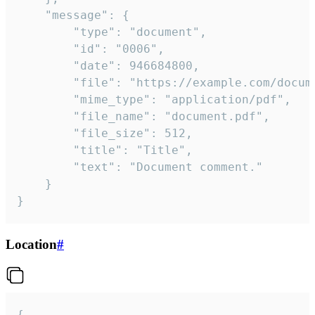
	"message": {

		"type": "document",

		"id": "0006",

		"date": 946684800,

		"file": "https://example.com/document.pdf",

		"mime_type": "application/pdf",

		"file_name": "document.pdf",

		"file_size": 512,

		"title": "Title",

		"text": "Document comment."

	}

}
Location
#
{
