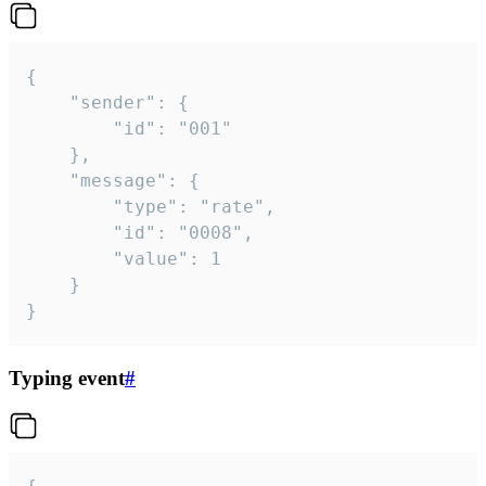
{

	"sender": {

		"id": "001"

	},

	"message": {

		"type": "rate",

		"id": "0008",

		"value": 1

	}

}
Typing event
#