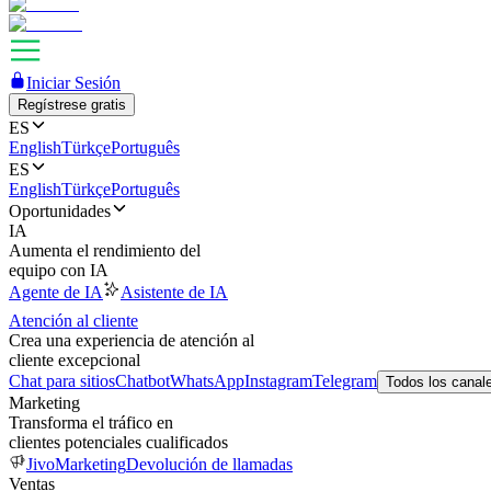
Iniciar Sesión
Regístrese gratis
ES
English
Türkçe
Português
ES
English
Türkçe
Português
Oportunidades
IA
Aumenta el rendimiento del
equipo con IA
Agente de IA
Asistente de IA
Atención al cliente
Crea una experiencia de atención al
cliente excepcional
Chat para sitios
Chatbot
WhatsApp
Instagram
Telegram
Todos los canal
Marketing
Transforma el tráfico en
clientes potenciales cualificados
JivoMarketing
Devolución de llamadas
Ventas