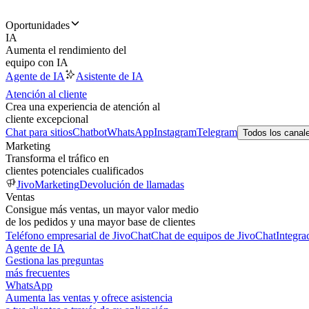
Oportunidades
IA
Aumenta el rendimiento del
equipo con IA
Agente de IA
Asistente de IA
Atención al cliente
Crea una experiencia de atención al
cliente excepcional
Chat para sitios
Chatbot
WhatsApp
Instagram
Telegram
Todos los canal
Marketing
Transforma el tráfico en
clientes potenciales cualificados
JivoMarketing
Devolución de llamadas
Ventas
Consigue más ventas, un mayor valor medio
de los pedidos y una mayor base de clientes
Teléfono empresarial de JivoChat
Chat de equipos de JivoChat
Integra
Agente de IA
Gestiona las preguntas
más frecuentes
WhatsApp
Aumenta las ventas y ofrece asistencia