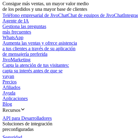
Consigue más ventas, un mayor valor medio
de los pedidos y una mayor base de clientes
Teléfono empresarial de JivoChat
Chat de equipos de JivoChat
Integra
Agente de IA
Gestiona las preguntas
más frecuentes
WhatsApp
Aumenta las ventas y ofrece asistencia
a tus clientes a través de su aplicación
de mensajería preferida
JivoMarketing
Capta la atención de tus visitantes:
capta su interés antes de que se
vayan
Precios
Afiliados
Ayuda
Aplicaciones
Blog
Recursos
API para Desarrolladores
Soluciones de integración
preconfiguradas
Seguridad