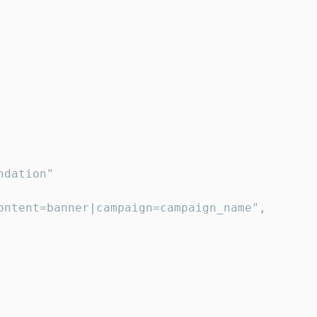
dation"

ontent=banner|campaign=campaign_name",
