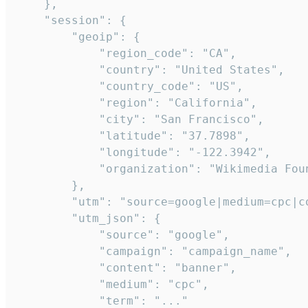
    },

    "session": {

        "geoip": {

            "region_code": "CA",

            "country": "United States",

            "country_code": "US",

            "region": "California",

            "city": "San Francisco",

            "latitude": "37.7898",

            "longitude": "-122.3942",

            "organization": "Wikimedia Foun
        },

        "utm": "source=google|medium=cpc|c
        "utm_json": {

            "source": "google",

            "campaign": "campaign_name",

            "content": "banner",

            "medium": "cpc",

            "term": "..."
