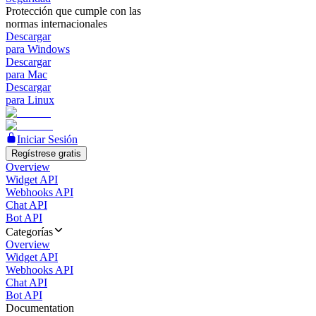
Protección que cumple con las
normas internacionales
Descargar
para Windows
Descargar
para Mac
Descargar
para Linux
Iniciar Sesión
Regístrese gratis
Overview
Widget API
Webhooks API
Chat API
Bot API
Categorías
Overview
Widget API
Webhooks API
Chat API
Bot API
Documentation