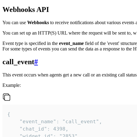
Webhooks API
You can use
Webhooks
to receive notifications about various events a
You can set up an HTTP(S) URL where the request will be sent to, wh
Event type is specified in the
event_name
field of the 'event' structur
For some types of events you can send the data as a response to the H
call_event
#
This event occurs when agents get a new call or an existing call statu
Example:
{

    "event_name": "call_event",

    "chat_id": 4398,

    "widget_id": "2853",
