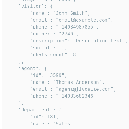
    "visitor": {

        "name": "John Smith",

        "email": "email@example.com",

        "phone": "+14084987855",

        "number": "2746",

        "description": "Description text",

        "social": {},

        "chats_count": 8

    },

    "agent": {

        "id": "3599",

        "name": "Thomas Anderson",

        "email": "agent@jivosite.com",

        "phone": "+14083682346"

    },

    "department": {

        "id": 181,

        "name": "Sales"
