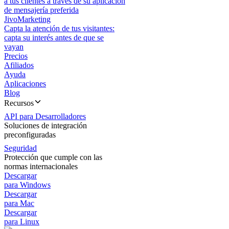
a tus clientes a través de su aplicación
de mensajería preferida
JivoMarketing
Capta la atención de tus visitantes:
capta su interés antes de que se
vayan
Precios
Afiliados
Ayuda
Aplicaciones
Blog
Recursos
API para Desarrolladores
Soluciones de integración
preconfiguradas
Seguridad
Protección que cumple con las
normas internacionales
Descargar
para Windows
Descargar
para Mac
Descargar
para Linux