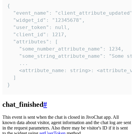
{

  "event_name": "client_attribute_updated",
  "widget_id": "12345678",

  "user_token": null,

  "client_id": 1217,

  "attributes": [

    "some_number_attribute_name": 1234,

    "some_string_attribute_name": "Some str
    ...

    <attribute_name: string>: <attribute_va
  ]

}
chat_finished
#
This event is sent when the chat is closed in JivoChat app. All
known data about visitor, agent information and the chat log are sent
in the request parameters. Also there may be visitor's ID if it is sent
to the widget using
setUserToken
method.