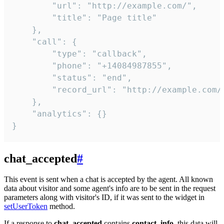
        "url": "http://example.com/",

        "title": "Page title"

    },

    "call": {

        "type": "callback",

        "phone": "+14084987855",

        "status": "end",

        "record_url": "http://example.com/r
    },

    "analytics": {}

}
chat_accepted
#
This event is sent when a chat is accepted by the agent. All known
data about visitor and some agent's info are to be sent in the request
parameters along with visitor's ID, if it was sent to the widget in
setUserToken
method.
If a response to
chat_accepted
contains
contact_info
, this data will