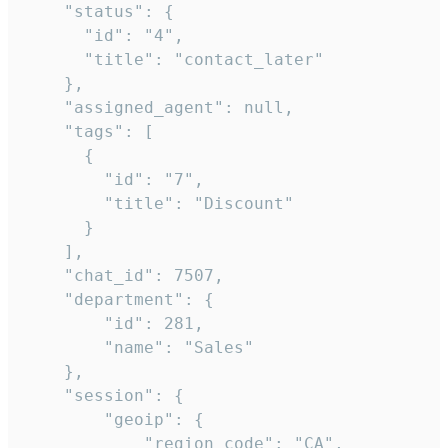
    "status": {

      "id": "4",

      "title": "contact_later"

    },

    "assigned_agent": null,

    "tags": [

      {

        "id": "7",

        "title": "Discount"

      }

    ],

    "chat_id": 7507,

    "department": {

        "id": 281,

        "name": "Sales"

    },

    "session": {

        "geoip": {

            "region_code": "CA",
