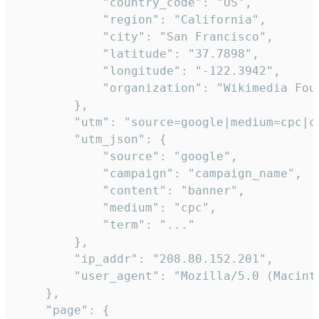
            "country_code": "US",

            "region": "California",

            "city": "San Francisco",

            "latitude": "37.7898",

            "longitude": "-122.3942",

            "organization": "Wikimedia Foun
        },

        "utm": "source=google|medium=cpc|c
        "utm_json": {

            "source": "google",

            "campaign": "campaign_name",

            "content": "banner",

            "medium": "cpc",

            "term": "..."

        },

        "ip_addr": "208.80.152.201",

        "user_agent": "Mozilla/5.0 (Macint
    },

    "page": {
