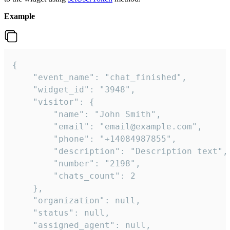
Example
{

    "event_name": "chat_finished",

    "widget_id": "3948",

    "visitor": {

        "name": "John Smith",

        "email": "email@example.com",

        "phone": "+14084987855",

        "description": "Description text",

        "number": "2198",

        "chats_count": 2

    },

    "organization": null,

    "status": null,

    "assigned_agent": null,
