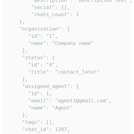
        "description": "Description text",

        "social": {},

        "chats_count": 1

    },

    "organization": {

       "id": "1",

       "name": "Company name"

     },

     "status": {

       "id": "4",

       "title": "contact_later"

     },

     "assigned_agent": {

       "id": 1,

       "email": "agent1@gmail.com",

       "name": "Agent"

     },

     "tags": [],

     "chat_id": 1207,
