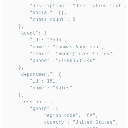
        "description": "Description text",

        "social": {},

        "chats_count": 8

    },

    "agent": {

        "id": "3599",

        "name": "Thomas Anderson",

        "email": "agent@jivosite.com",

        "phone": "+14083682346"

    },

    "department": {

        "id": 181,

        "name": "Sales"

    },

    "session": {

        "geoip": {

            "region_code": "CA",

            "country": "United States",
