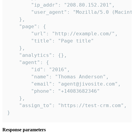
        "ip_addr": "208.80.152.201",

        "user_agent": "Mozilla/5.0 (Macint
    },

    "page": {

        "url": "http://example.com/",

        "title": "Page title"

    },

    "analytics": {},

    "agent": {

        "id": "2016",

        "name": "Thomas Anderson",

        "email": "agent@jivosite.com",

        "phone": "+14083682346"

    },

    "assign_to": "https://test-crm.com",

}
Response parameters