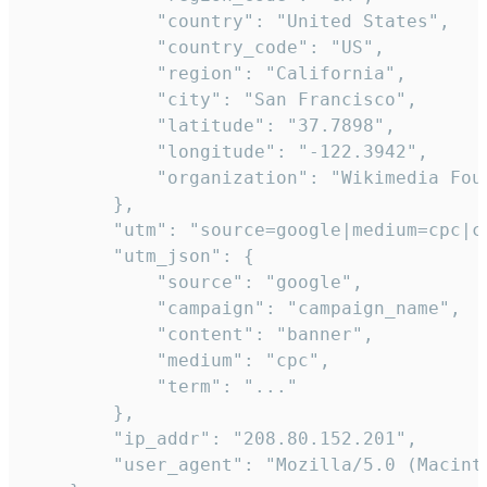
            "country": "United States",

            "country_code": "US",

            "region": "California",

            "city": "San Francisco",

            "latitude": "37.7898",

            "longitude": "-122.3942",

            "organization": "Wikimedia Foun
        },

        "utm": "source=google|medium=cpc|c
        "utm_json": {

            "source": "google",

            "campaign": "campaign_name",

            "content": "banner",

            "medium": "cpc",

            "term": "..."

        },

        "ip_addr": "208.80.152.201",

        "user_agent": "Mozilla/5.0 (Macint