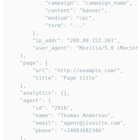
            "campaign": "campaign_name",

            "content": "banner",

            "medium": "cpc",

            "term": "..."

        },

        "ip_addr": "208.80.152.201",

        "user_agent": "Mozilla/5.0 (Macint
    },

    "page": {

        "url": "http://example.com/",

        "title": "Page title"

    },

    "analytics": {},

    "agent": {

        "id": "2016",

        "name": "Thomas Anderson",

        "email": "agent@jivosite.com",

        "phone": "+14083682346"

    },
