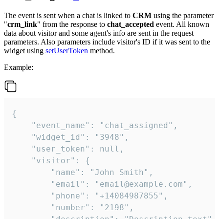
The event is sent when a chat is linked to
CRM
using the parameter
"
crm_link
" from the response to
chat_accepted
event. All known
data about visitor and some agent's info are sent in the request
parameters. Also parameters include visitor's ID if it was sent to the
widget using
setUserToken
method.
Example:
{

    "event_name": "chat_assigned",

    "widget_id": "3948",

    "user_token": null,

    "visitor": {

        "name": "John Smith",

        "email": "email@example.com",

        "phone": "+14084987855",

        "number": "2198",
