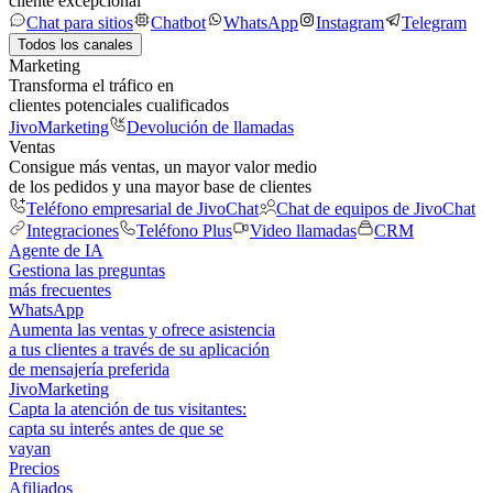
cliente excepcional
Chat para sitios
Chatbot
WhatsApp
Instagram
Telegram
Todos los canales
Marketing
Transforma el tráfico en
clientes potenciales cualificados
JivoMarketing
Devolución de llamadas
Ventas
Consigue más ventas, un mayor valor medio
de los pedidos y una mayor base de clientes
Teléfono empresarial de JivoChat
Chat de equipos de JivoChat
Integraciones
Teléfono Plus
Video llamadas
CRM
Agente de IA
Gestiona las preguntas
más frecuentes
WhatsApp
Aumenta las ventas y ofrece asistencia
a tus clientes a través de su aplicación
de mensajería preferida
JivoMarketing
Capta la atención de tus visitantes:
capta su interés antes de que se
vayan
Precios
Afiliados