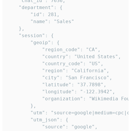
    "chat_id": 7636,

    "department": {

        "id": 281,

        "name": "Sales"

    },

    "session": {

        "geoip": {

            "region_code": "CA",

            "country": "United States",

            "country_code": "US",

            "region": "California",

            "city": "San Francisco",

            "latitude": "37.7898",

            "longitude": "-122.3942",

            "organization": "Wikimedia Foun
        },

        "utm": "source=google|medium=cpc|c
        "utm_json": {

            "source": "google",
