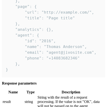
    },

    "page": {

        "url": "http://example.com/",

        "title": "Page title"

    },

    "analytics": {},

    "agent": {

        "id": "2016",

        "name": "Thomas Anderson",

        "email": "agent@jivosite.com",

        "phone": "+14083682346"

    },

}
Response parameters
Name
Type
Description
String with the result of a request
result
string
processing. If the value is not "OK", data
will not be passed on to the agent