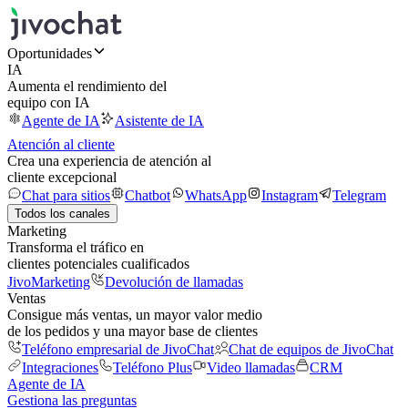
Oportunidades
IA
Aumenta el rendimiento del
equipo con IA
Agente de IA
Asistente de IA
Atención al cliente
Crea una experiencia de atención al
cliente excepcional
Chat para sitios
Chatbot
WhatsApp
Instagram
Telegram
Todos los canales
Marketing
Transforma el tráfico en
clientes potenciales cualificados
JivoMarketing
Devolución de llamadas
Ventas
Consigue más ventas, un mayor valor medio
de los pedidos y una mayor base de clientes
Teléfono empresarial de JivoChat
Chat de equipos de JivoChat
Integraciones
Teléfono Plus
Video llamadas
CRM
Agente de IA
Gestiona las preguntas