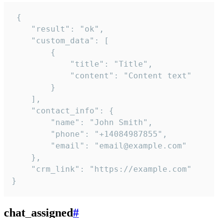
 {

    "result": "ok",

    "custom_data": [

        {

            "title": "Title",

            "content": "Content text"

        }

    ],

    "contact_info": {

        "name": "John Smith",

        "phone": "+14084987855",

        "email": "email@example.com"

    },

    "crm_link": "https://example.com"

}
chat_assigned
#