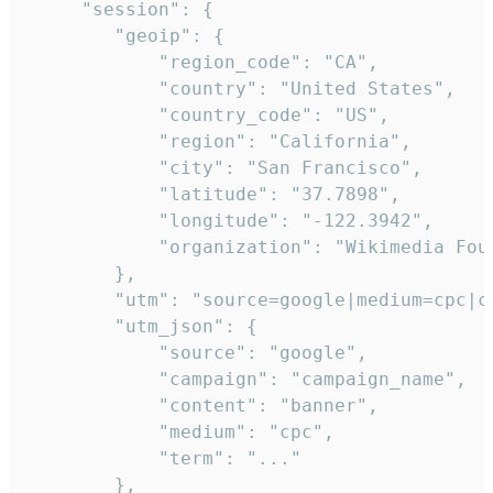
     "session": {

        "geoip": {

            "region_code": "CA",

            "country": "United States",

            "country_code": "US",

            "region": "California",

            "city": "San Francisco",

            "latitude": "37.7898",

            "longitude": "-122.3942",

            "organization": "Wikimedia Foun
        },

        "utm": "source=google|medium=cpc|c
        "utm_json": {

            "source": "google",

            "campaign": "campaign_name",

            "content": "banner",

            "medium": "cpc",

            "term": "..."

        },
