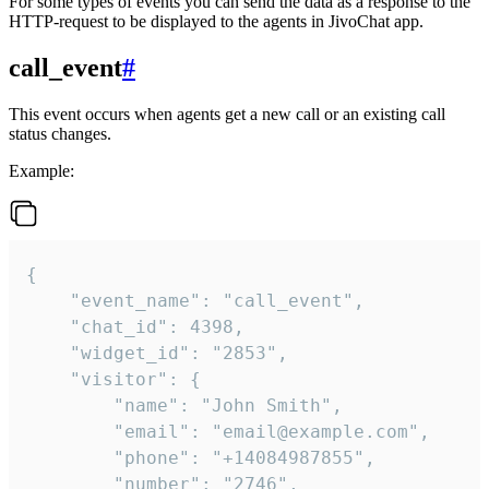
For some types of events you can send the data as a response to the
HTTP-request to be displayed to the agents in JivoChat app.
call_event
#
This event occurs when agents get a new call or an existing call
status changes.
Example:
{

    "event_name": "call_event",

    "chat_id": 4398,

    "widget_id": "2853",

    "visitor": {

        "name": "John Smith",

        "email": "email@example.com",

        "phone": "+14084987855",

        "number": "2746",
