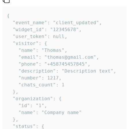
{

  "event_name": "client_updated",

  "widget_id": "12345678",

  "user_token": null,

  "visitor": {

    "name": "Thomas",

    "email": "thomas@gmail.com",

    "phone": "+458745457845",

    "description": "Description text",

    "number": 1217,

    "chats_count": 1

  },

  "organization": {

    "id": "1",

    "name": "Company name"

  },

  "status": {
