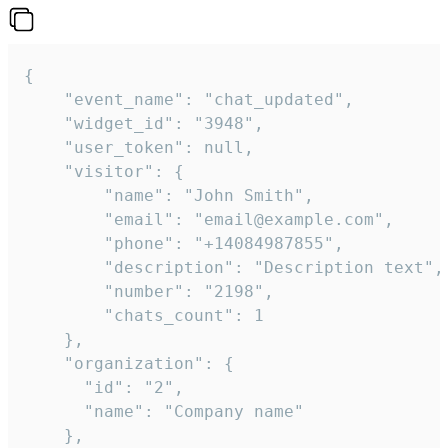
{

    "event_name": "chat_updated",

    "widget_id": "3948",

    "user_token": null,

    "visitor": {

        "name": "John Smith",

        "email": "email@example.com",

        "phone": "+14084987855",

        "description": "Description text",

        "number": "2198",

        "chats_count": 1

    },

    "organization": {

      "id": "2",

      "name": "Company name"

    },
