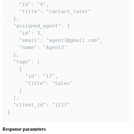
    "id": "4",

    "title": "contact_later"

  },

  "assigned_agent": {

    "id": 3,

    "email": "agent3@gmail.com",

    "name": "Agent3"

  },

  "tags": [

    {

      "id": "17",

      "title": "Sales"

    }

  ],

  "client_id": "1217"

}
Response parameters