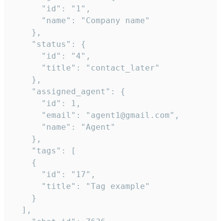
      "id": "1",

      "name": "Company name"

    },

    "status": {

      "id": "4",

      "title": "contact_later"

    },

    "assigned_agent": {

      "id": 1,

      "email": "agent1@gmail.com",

      "name": "Agent"

    },

    "tags": [

    {

      "id": "17",

      "title": "Tag example"

    }

  ],
