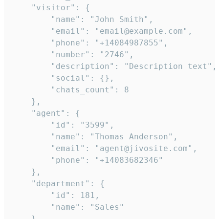
    "visitor": {

        "name": "John Smith",

        "email": "email@example.com",

        "phone": "+14084987855",

        "number": "2746",

        "description": "Description text",

        "social": {},

        "chats_count": 8

    },

    "agent": {

        "id": "3599",

        "name": "Thomas Anderson",

        "email": "agent@jivosite.com",

        "phone": "+14083682346"

    },

    "department": {

        "id": 181,

        "name": "Sales"

    },
