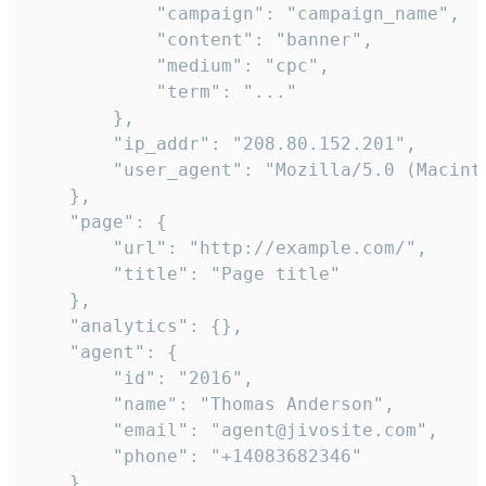
            "campaign": "campaign_name",

            "content": "banner",

            "medium": "cpc",

            "term": "..."

        },

        "ip_addr": "208.80.152.201",

        "user_agent": "Mozilla/5.0 (Macint
    },

    "page": {

        "url": "http://example.com/",

        "title": "Page title"

    },

    "analytics": {},

    "agent": {

        "id": "2016",

        "name": "Thomas Anderson",

        "email": "agent@jivosite.com",

        "phone": "+14083682346"

    },
