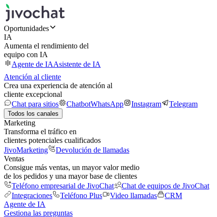
Oportunidades
IA
Aumenta el rendimiento del
equipo con IA
Agente de IA
Asistente de IA
Atención al cliente
Crea una experiencia de atención al
cliente excepcional
Chat para sitios
Chatbot
WhatsApp
Instagram
Telegram
Todos los canales
Marketing
Transforma el tráfico en
clientes potenciales cualificados
JivoMarketing
Devolución de llamadas
Ventas
Consigue más ventas, un mayor valor medio
de los pedidos y una mayor base de clientes
Teléfono empresarial de JivoChat
Chat de equipos de JivoChat
Integraciones
Teléfono Plus
Video llamadas
CRM
Agente de IA
Gestiona las preguntas