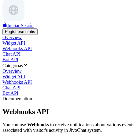
Iniciar Sesión
Regístrese gratis
Overview
Widget API
Webhooks API
Chat API
Bot API
Categorías
Overview
Widget API
Webhooks API
Chat API
Bot API
Documentation
Webhooks API
You can use
Webhooks
to receive notifications about various events
associated with visitor's activity in JivoChat system.