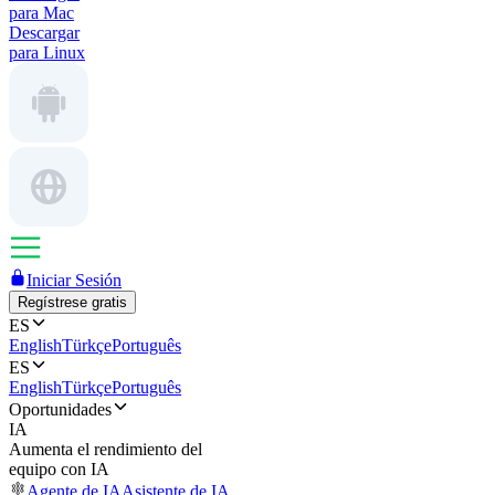
para Mac
Descargar
para Linux
Iniciar Sesión
Regístrese gratis
ES
English
Türkçe
Português
ES
English
Türkçe
Português
Oportunidades
IA
Aumenta el rendimiento del
equipo con IA
Agente de IA
Asistente de IA