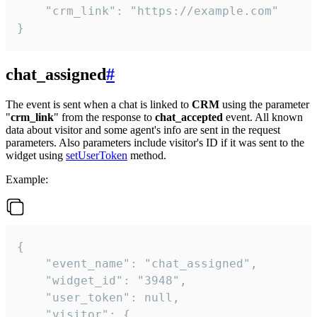
    "crm_link": "https://example.com"

}
chat_assigned
#
The event is sent when a chat is linked to
CRM
using the parameter
"
crm_link
" from the response to
chat_accepted
event. All known
data about visitor and some agent's info are sent in the request
parameters. Also parameters include visitor's ID if it was sent to the
widget using
setUserToken
method.
Example:
{

    "event_name": "chat_assigned",

    "widget_id": "3948",

    "user_token": null,

    "visitor": {
