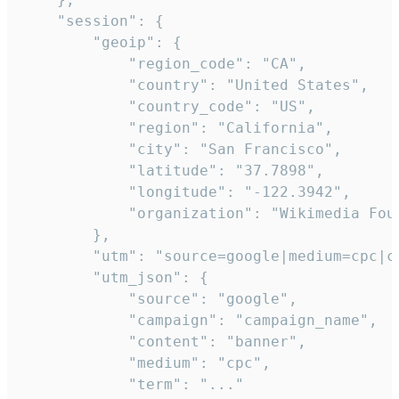
    "session": {

        "geoip": {

            "region_code": "CA",

            "country": "United States",

            "country_code": "US",

            "region": "California",

            "city": "San Francisco",

            "latitude": "37.7898",

            "longitude": "-122.3942",

            "organization": "Wikimedia Foun
        },

        "utm": "source=google|medium=cpc|c
        "utm_json": {

            "source": "google",

            "campaign": "campaign_name",

            "content": "banner",

            "medium": "cpc",

            "term": "..."
