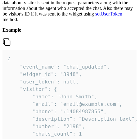
data about visitor is sent in the request parameters along with the
information about the agent who accepted the chat. Also there may
be visitor's ID if it was sent to the widget using
setUserToken
method.
Example
{

    "event_name": "chat_updated",

    "widget_id": "3948",

    "user_token": null,

    "visitor": {

        "name": "John Smith",

        "email": "email@example.com",

        "phone": "+14084987855",

        "description": "Description text",

        "number": "2198",

        "chats_count": 1
