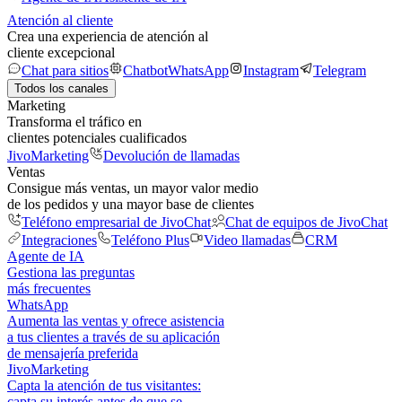
Atención al cliente
Crea una experiencia de atención al
cliente excepcional
Chat para sitios
Chatbot
WhatsApp
Instagram
Telegram
Todos los canales
Marketing
Transforma el tráfico en
clientes potenciales cualificados
JivoMarketing
Devolución de llamadas
Ventas
Consigue más ventas, un mayor valor medio
de los pedidos y una mayor base de clientes
Teléfono empresarial de JivoChat
Chat de equipos de JivoChat
Integraciones
Teléfono Plus
Video llamadas
CRM
Agente de IA
Gestiona las preguntas
más frecuentes
WhatsApp
Aumenta las ventas y ofrece asistencia
a tus clientes a través de su aplicación
de mensajería preferida
JivoMarketing
Capta la atención de tus visitantes:
capta su interés antes de que se