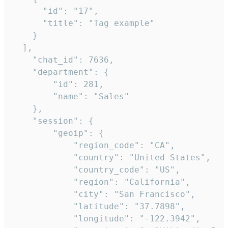
      "id": "17",

      "title": "Tag example"

    }

  ],

    "chat_id": 7636,

    "department": {

        "id": 281,

        "name": "Sales"

    },

    "session": {

        "geoip": {

            "region_code": "CA",

            "country": "United States",

            "country_code": "US",

            "region": "California",

            "city": "San Francisco",

            "latitude": "37.7898",

            "longitude": "-122.3942",
