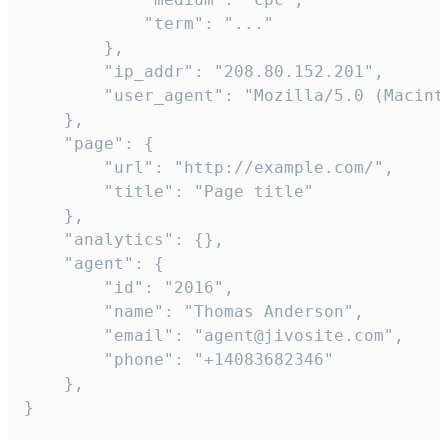
            "term": "..."

        },

        "ip_addr": "208.80.152.201",

        "user_agent": "Mozilla/5.0 (Macint
    },

    "page": {

        "url": "http://example.com/",

        "title": "Page title"

    },

    "analytics": {},

    "agent": {

        "id": "2016",

        "name": "Thomas Anderson",

        "email": "agent@jivosite.com",

        "phone": "+14083682346"

    },

}