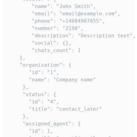
        "name": "John Smith",

        "email": "email@example.com",

        "phone": "+14084987855",

        "number": "2198",

        "description": "Description text",

        "social": {},

        "chats_count": 1

    },

    "organization": {

       "id": "1",

       "name": "Company name"

     },

     "status": {

       "id": "4",

       "title": "contact_later"

     },

     "assigned_agent": {

       "id": 1,
