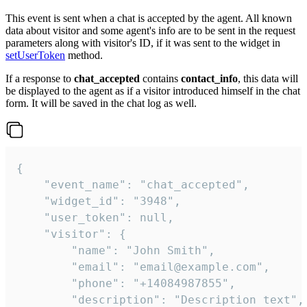
This event is sent when a chat is accepted by the agent. All known
data about visitor and some agent's info are to be sent in the request
parameters along with visitor's ID, if it was sent to the widget in
setUserToken
method.
If a response to
chat_accepted
contains
contact_info
, this data will
be displayed to the agent as if a visitor introduced himself in the chat
form. It will be saved in the chat log as well.
{

    "event_name": "chat_accepted",

    "widget_id": "3948",

    "user_token": null,

    "visitor": {

        "name": "John Smith",

        "email": "email@example.com",

        "phone": "+14084987855",

        "description": "Description text",
