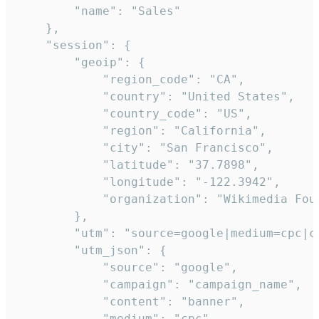
        "name": "Sales"

    },

    "session": {

        "geoip": {

            "region_code": "CA",

            "country": "United States",

            "country_code": "US",

            "region": "California",

            "city": "San Francisco",

            "latitude": "37.7898",

            "longitude": "-122.3942",

            "organization": "Wikimedia Foun
        },

        "utm": "source=google|medium=cpc|c
        "utm_json": {

            "source": "google",

            "campaign": "campaign_name",

            "content": "banner",

            "medium": "cpc",
