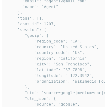
       "email": "agent1@gmail.com",

       "name": "Agent"

     },

     "tags": [],

     "chat_id": 1207,

     "session": {

        "geoip": {

            "region_code": "CA",

            "country": "United States",

            "country_code": "US",

            "region": "California",

            "city": "San Francisco",

            "latitude": "37.7898",

            "longitude": "-122.3942",

            "organization": "Wikimedia Foun
        },

        "utm": "source=google|medium=cpc|c
        "utm_json": {

            "source": "google",
