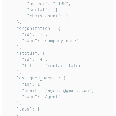
        "number": "2198",

        "social": {},

        "chats_count": 1

    },

    "organization": {

      "id": "1",

      "name": "Company name"

    },

    "status": {

      "id": "4",

      "title": "contact_later"

    },

    "assigned_agent": {

      "id": 1,

      "email": "agent1@gmail.com",

      "name": "Agent"

    },

    "tags": [

    {
