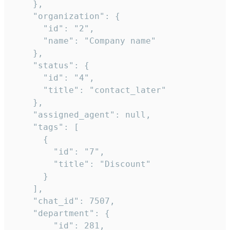
    },

    "organization": {

      "id": "2",

      "name": "Company name"

    },

    "status": {

      "id": "4",

      "title": "contact_later"

    },

    "assigned_agent": null,

    "tags": [

      {

        "id": "7",

        "title": "Discount"

      }

    ],

    "chat_id": 7507,

    "department": {

        "id": 281,
