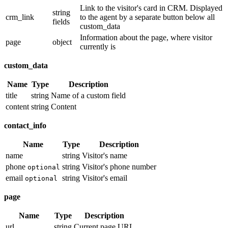
Link to the visitor's card in CRM. Displayed
string
crm_link
to the agent by a separate button below all
fields
custom_data
Information about the page, where visitor
page
object
currently is
custom_data
Name
Type
Description
title
string
Name of a custom field
content
string
Content
contact_info
Name
Type
Description
name
string
Visitor's name
phone
string
Visitor's phone number
optional
email
string
Visitor's email
optional
page
Name
Type
Description
url
string
Current page URL