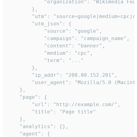
            "organization": "Wikimedia Foun
        },

        "utm": "source=google|medium=cpc|c
        "utm_json": {

            "source": "google",

            "campaign": "campaign_name",

            "content": "banner",

            "medium": "cpc",

            "term": "..."

        },

        "ip_addr": "208.80.152.201",

        "user_agent": "Mozilla/5.0 (Macint
    },

    "page": {

        "url": "http://example.com/",

        "title": "Page title"

    },

    "analytics": {},

    "agent": {
