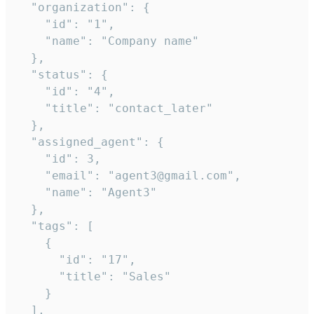
  "organization": {

    "id": "1",

    "name": "Company name"

  },

  "status": {

    "id": "4",

    "title": "contact_later"

  },

  "assigned_agent": {

    "id": 3,

    "email": "agent3@gmail.com",

    "name": "Agent3"

  },

  "tags": [

    {

      "id": "17",

      "title": "Sales"

    }

  ],
