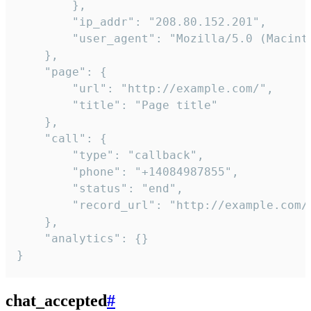
        },

        "ip_addr": "208.80.152.201",

        "user_agent": "Mozilla/5.0 (Macint
    },

    "page": {

        "url": "http://example.com/",

        "title": "Page title"

    },

    "call": {

        "type": "callback",

        "phone": "+14084987855",

        "status": "end",

        "record_url": "http://example.com/r
    },

    "analytics": {}

}
chat_accepted
#