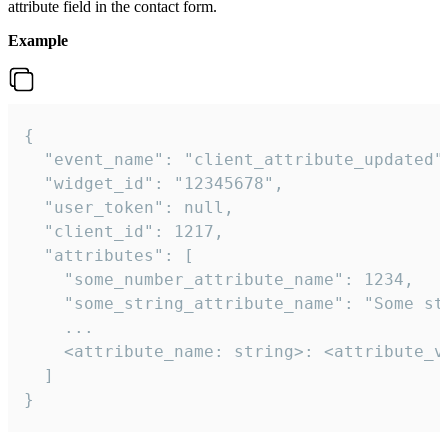
attribute field in the contact form.
Example
{

  "event_name": "client_attribute_updated",
  "widget_id": "12345678",

  "user_token": null,

  "client_id": 1217,

  "attributes": [

    "some_number_attribute_name": 1234,

    "some_string_attribute_name": "Some str
    ...

    <attribute_name: string>: <attribute_va
  ]

}