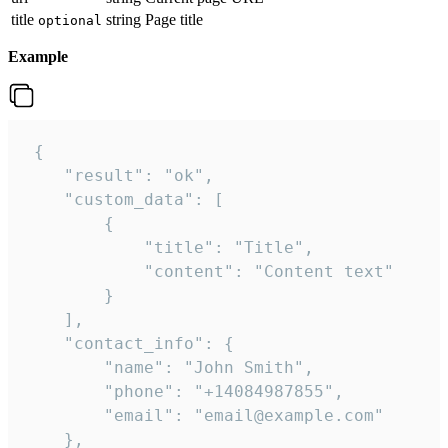
title
string
Page title
optional
Example
 {

    "result": "ok",

    "custom_data": [

        {

            "title": "Title",

            "content": "Content text"

        }

    ],

    "contact_info": {

        "name": "John Smith",

        "phone": "+14084987855",

        "email": "email@example.com"

    },
