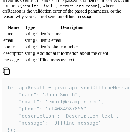
It returns
if the passed parameters are correct. And
{result: 'ok'}
it returns
, where
{result: 'fail', error: errReason}
errReason is the validation error of the passed parameters, or the
reason why you can not send an offline message.
Name
Type
Description
name
string
Client's name
email
string
Client's email
phone
string
Client's phone number
description
string
Additional information about the client
message
string
Offline message text
let apiResult = jivo_api.sendOfflineMessage
    "name": "John Smith",

    "email": "email@example.com",

    "phone": "+14084987855",

    "description": "Description text",

    "message": "Offline message"

});
