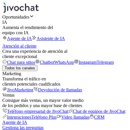
Oportunidades
IA
Aumenta el rendimiento del
equipo con IA
Agente de IA
Asistente de IA
Atención al cliente
Crea una experiencia de atención al
cliente excepcional
Chat para sitios
Chatbot
WhatsApp
Instagram
Telegram
Todos los canales
Marketing
Transforma el tráfico en
clientes potenciales cualificados
JivoMarketing
Devolución de llamadas
Ventas
Consigue más ventas, un mayor valor medio
de los pedidos y una mayor base de clientes
Teléfono empresarial de JivoChat
Chat de equipos de JivoChat
Integraciones
Teléfono Plus
Video llamadas
CRM
Agente de IA
Gestiona las preguntas