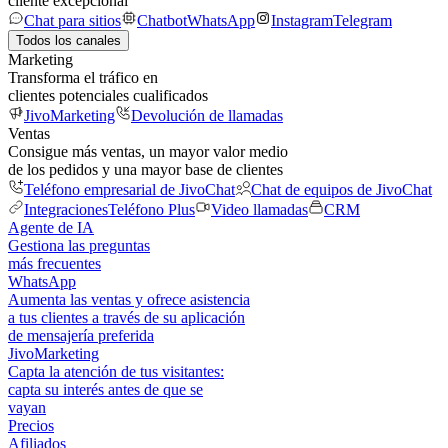
cliente excepcional
Chat para sitios
Chatbot
WhatsApp
Instagram
Telegram
Todos los canales
Marketing
Transforma el tráfico en
clientes potenciales cualificados
JivoMarketing
Devolución de llamadas
Ventas
Consigue más ventas, un mayor valor medio
de los pedidos y una mayor base de clientes
Teléfono empresarial de JivoChat
Chat de equipos de JivoChat
Integraciones
Teléfono Plus
Video llamadas
CRM
Agente de IA
Gestiona las preguntas
más frecuentes
WhatsApp
Aumenta las ventas y ofrece asistencia
a tus clientes a través de su aplicación
de mensajería preferida
JivoMarketing
Capta la atención de tus visitantes:
capta su interés antes de que se
vayan
Precios
Afiliados