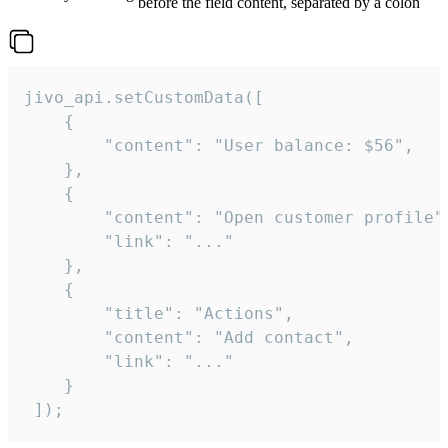
before the field content, separated by a colon
jivo_api.setCustomData([

    {

        "content": "User balance: $56",

    },

    {

        "content": "Open customer profile",
        "link": "..."

    },

    {

        "title": "Actions",

        "content": "Add contact",

        "link": "..."

    }

 ]);