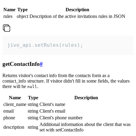
Name
Type
Description
rules
object
Description of the active invitations rules in JSON
jivo_api.setRules(rules);
getContactInfo
#
Returns visitor's contact info from the contacts form as a
contact_info structure. If visitor didn't fill in some fields, the values
there will be
.
null
Name
Type
Description
client_name
string
Client's name
email
string
Client's email
phone
string
Client's phone number
Additional information about the client that was
description
string
set with setContactInfo