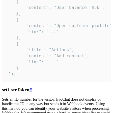
    {

        "content": "User balance: $56",

    },

    {

        "content": "Open customer profile",
        "link": "..."

    },

    {

        "title": "Actions",

        "content": "Add contact",

        "link": "..."

    }

 ]);
setUserToken
#
Sets an ID number for the visitor. JivoChat does not display or
handle this ID in any way but sends it in Webhook events. Using
this method you can identify your website visitors when processing
Webhooks. We recommend using a hard-to-guess identifier to avoid