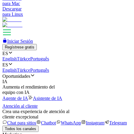
para Mac
Descargar
para Linux
Iniciar Sesión
Regístrese gratis
ES
English
Türkçe
Português
ES
English
Türkçe
Português
Oportunidades
IA
Aumenta el rendimiento del
equipo con IA
Agente de IA
Asistente de IA
Atención al cliente
Crea una experiencia de atención al
cliente excepcional
Chat para sitios
Chatbot
WhatsApp
Instagram
Telegram
Todos los canales