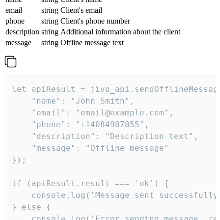
email
string
Client's email
phone
string
Client's phone number
description
string
Additional information about the client
message
string
Offline message text
let apiResult = jivo_api.sendOfflineMessage
    "name": "John Smith",

    "email": "email@example.com",

    "phone": "+14084987855",

    "description": "Description text",

    "message": "Offline message"

});

if (apiResult.result === 'ok') {

    console.log('Message sent successfully'
} else {

    console.log('Error sending message, rea