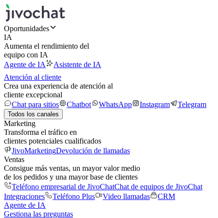
Oportunidades
IA
Aumenta el rendimiento del
equipo con IA
Agente de IA
Asistente de IA
Atención al cliente
Crea una experiencia de atención al
cliente excepcional
Chat para sitios
Chatbot
WhatsApp
Instagram
Telegram
Todos los canales
Marketing
Transforma el tráfico en
clientes potenciales cualificados
JivoMarketing
Devolución de llamadas
Ventas
Consigue más ventas, un mayor valor medio
de los pedidos y una mayor base de clientes
Teléfono empresarial de JivoChat
Chat de equipos de JivoChat
Integraciones
Teléfono Plus
Video llamadas
CRM
Agente de IA
Gestiona las preguntas