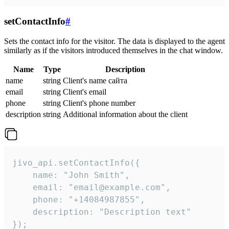
setContactInfo
#
Sets the contact info for the visitor. The data is displayed to the agent
similarly as if the visitors introduced themselves in the chat window.
Name
Type
Description
name
string
Client's name сайта
email
string
Client's email
phone
string
Client's phone number
description
string
Additional information about the client
jivo_api.setContactInfo({

    name: "John Smith",

    email: "email@example.com",

    phone: "+14084987855",

    description: "Description text"

});