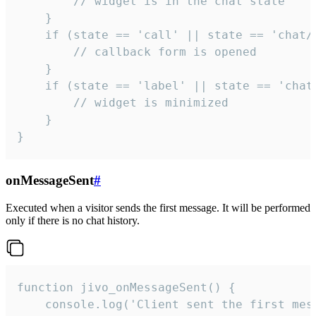
        // widget is in the chat state

    }

    if (state == 'call' || state == 'chat/c
        // callback form is opened

    }

    if (state == 'label' || state == 'chat/
        // widget is minimized

    }

}
onMessageSent
#
Executed when a visitor sends the first message. It will be performed
only if there is no chat history.
function jivo_onMessageSent() {

    console.log('Client sent the first mess