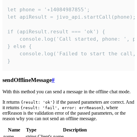
let phone = '+14084987855';

let apiResult = jivo_api.startCall(phone);

if (apiResult.result === 'ok') {

    console.log('Call started, phone: ', ph
} else {

    console.log('Failed to start the call,
}
sendOfflineMessage
#
With this method you can send a message in the offline chat mode.
It returns
if the passed parameters are correct. And
{result: 'ok'}
it returns
, where
{result: 'fail', error: errReason}
errReason is the validation error of the passed parameters, or the
reason why you can not send an offline message.
Name
Type
Description
name
string
Client's name