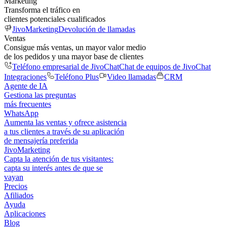
Marketing
Transforma el tráfico en
clientes potenciales cualificados
JivoMarketing
Devolución de llamadas
Ventas
Consigue más ventas, un mayor valor medio
de los pedidos y una mayor base de clientes
Teléfono empresarial de JivoChat
Chat de equipos de JivoChat
Integraciones
Teléfono Plus
Video llamadas
CRM
Agente de IA
Gestiona las preguntas
más frecuentes
WhatsApp
Aumenta las ventas y ofrece asistencia
a tus clientes a través de su aplicación
de mensajería preferida
JivoMarketing
Capta la atención de tus visitantes:
capta su interés antes de que se
vayan
Precios
Afiliados
Ayuda
Aplicaciones
Blog