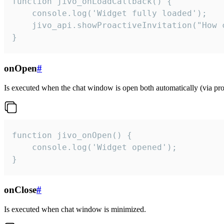
function jivo_onLoadCallback() {

    console.log('Widget fully loaded');

    jivo_api.showProactiveInvitation("How c
}
onOpen
#
Is executed when the chat window is open both automatically (via proa
function jivo_onOpen() {

    console.log('Widget opened');

}
onClose
#
Is executed when chat window is minimized.