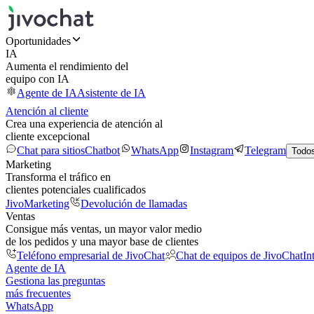
Oportunidades
IA
Aumenta el rendimiento del
equipo con IA
Agente de IA
Asistente de IA
Atención al cliente
Crea una experiencia de atención al
cliente excepcional
Chat para sitios
Chatbot
WhatsApp
Instagram
Telegram
Todos
Marketing
Transforma el tráfico en
clientes potenciales cualificados
JivoMarketing
Devolución de llamadas
Ventas
Consigue más ventas, un mayor valor medio
de los pedidos y una mayor base de clientes
Teléfono empresarial de JivoChat
Chat de equipos de JivoChat
In
Agente de IA
Gestiona las preguntas
más frecuentes
WhatsApp