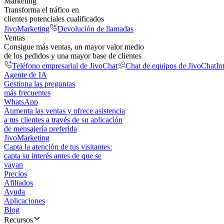
Marketing
Transforma el tráfico en
clientes potenciales cualificados
JivoMarketing
Devolución de llamadas
Ventas
Consigue más ventas, un mayor valor medio
de los pedidos y una mayor base de clientes
Teléfono empresarial de JivoChat
Chat de equipos de JivoChat
In
Agente de IA
Gestiona las preguntas
más frecuentes
WhatsApp
Aumenta las ventas y ofrece asistencia
a tus clientes a través de su aplicación
de mensajería preferida
JivoMarketing
Capta la atención de tus visitantes:
capta su interés antes de que se
vayan
Precios
Afiliados
Ayuda
Aplicaciones
Blog
Recursos