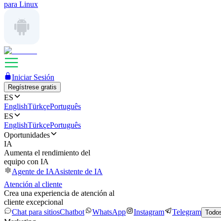
para Linux
Iniciar Sesión
Regístrese gratis
ES
English
Türkçe
Português
ES
English
Türkçe
Português
Oportunidades
IA
Aumenta el rendimiento del
equipo con IA
Agente de IA
Asistente de IA
Atención al cliente
Crea una experiencia de atención al
cliente excepcional
Chat para sitios
Chatbot
WhatsApp
Instagram
Telegram
Todos