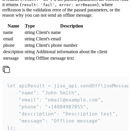
it returns
, where
{result: 'fail', error: errReason}
errReason is the validation error of the passed parameters, or the
reason why you can not send an offline message.
Name
Type
Description
name
string
Client's name
email
string
Client's email
phone
string
Client's phone number
description
string
Additional information about the client
message
string
Offline message text
let apiResult = jivo_api.sendOfflineMessage
    "name": "John Smith",

    "email": "email@example.com",

    "phone": "+14084987855",

    "description": "Description text",

    "message": "Offline message"

});
