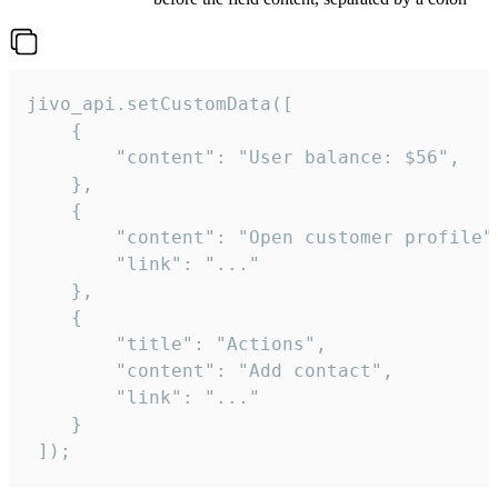
jivo_api.setCustomData([

    {

        "content": "User balance: $56",

    },

    {

        "content": "Open customer profile",
        "link": "..."

    },

    {

        "title": "Actions",

        "content": "Add contact",

        "link": "..."

    }

 ]);