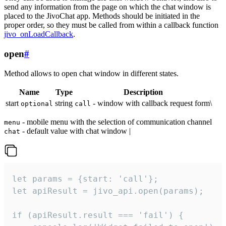
send any information from the page on which the chat window is
placed to the JivoChat app. Methods should be initiated in the
proper order, so they must be called from within a callback function
jivo_onLoadCallback
.
open
#
Method allows to open chat window in different states.
Name
Type
Description
start
string
- window with callback request form\
optional
call
- mobile menu with the selection of communication channel
menu
- default value with chat window |
chat
let params = {start: 'call'};

let apiResult = jivo_api.open(params);

if (apiResult.result === 'fail') {
