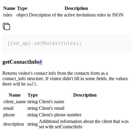
Name
Type
Description
rules
object
Description of the active invitations rules in JSON
jivo_api.setRules(rules);
getContactInfo
#
Returns visitor's contact info from the contacts form as a
contact_info structure. If visitor didn't fill in some fields, the values
there will be
.
null
Name
Type
Description
client_name
string
Client's name
email
string
Client's email
phone
string
Client's phone number
Additional information about the client that was
description
string
set with setContactInfo