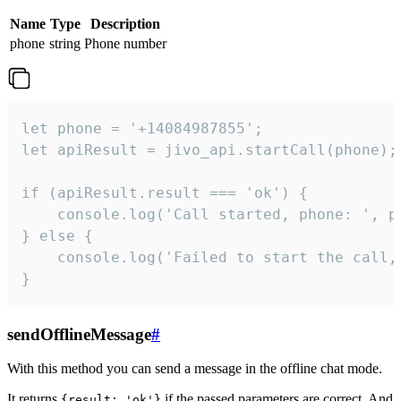
Name
Type
Description
phone
string
Phone number
let phone = '+14084987855';

let apiResult = jivo_api.startCall(phone);

if (apiResult.result === 'ok') {

    console.log('Call started, phone: ', ph
} else {

    console.log('Failed to start the call,
}
sendOfflineMessage
#
With this method you can send a message in the offline chat mode.
It returns
if the passed parameters are correct. And
{result: 'ok'}