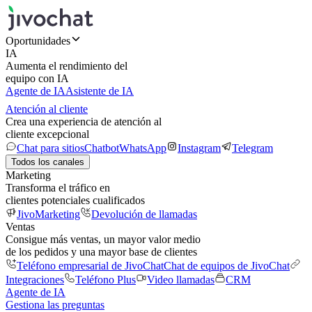
Oportunidades
IA
Aumenta el rendimiento del
equipo con IA
Agente de IA
Asistente de IA
Atención al cliente
Crea una experiencia de atención al
cliente excepcional
Chat para sitios
Chatbot
WhatsApp
Instagram
Telegram
Todos los canales
Marketing
Transforma el tráfico en
clientes potenciales cualificados
JivoMarketing
Devolución de llamadas
Ventas
Consigue más ventas, un mayor valor medio
de los pedidos y una mayor base de clientes
Teléfono empresarial de JivoChat
Chat de equipos de JivoChat
Integraciones
Teléfono Plus
Video llamadas
CRM
Agente de IA
Gestiona las preguntas