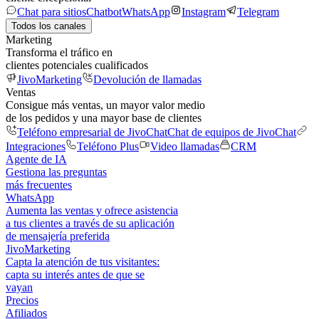
Chat para sitios
Chatbot
WhatsApp
Instagram
Telegram
Todos los canales
Marketing
Transforma el tráfico en
clientes potenciales cualificados
JivoMarketing
Devolución de llamadas
Ventas
Consigue más ventas, un mayor valor medio
de los pedidos y una mayor base de clientes
Teléfono empresarial de JivoChat
Chat de equipos de JivoChat
Integraciones
Teléfono Plus
Video llamadas
CRM
Agente de IA
Gestiona las preguntas
más frecuentes
WhatsApp
Aumenta las ventas y ofrece asistencia
a tus clientes a través de su aplicación
de mensajería preferida
JivoMarketing
Capta la atención de tus visitantes:
capta su interés antes de que se
vayan
Precios
Afiliados