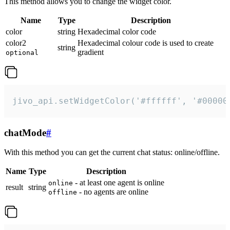
This method allows you to change the widget color.
Name
Type
Description
color
string
Hexadecimal color code
color2
Hexadecimal colour code is used to create
string
gradient
optional
jivo_api.setWidgetColor('#ffffff', '#00000
chatMode
#
With this method you can get the current chat status: online/offline.
Name
Type
Description
- at least one agent is online
online
result
string
- no agents are online
offline