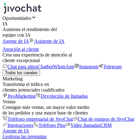
Oportunidades
IA
Aumenta el rendimiento del
equipo con IA
Agente de IA
Asistente de IA
Atención al cliente
Crea una experiencia de atención al
cliente excepcional
Chat para sitios
Chatbot
WhatsApp
Instagram
Telegram
Todos los canales
Marketing
Transforma el tráfico en
clientes potenciales cualificados
JivoMarketing
Devolución de llamadas
Ventas
Consigue más ventas, un mayor valor medio
de los pedidos y una mayor base de clientes
Teléfono empresarial de JivoChat
Chat de equipos de JivoChat
Integraciones
Teléfono Plus
Video llamadas
CRM
Agente de IA
Gestiona las preguntas