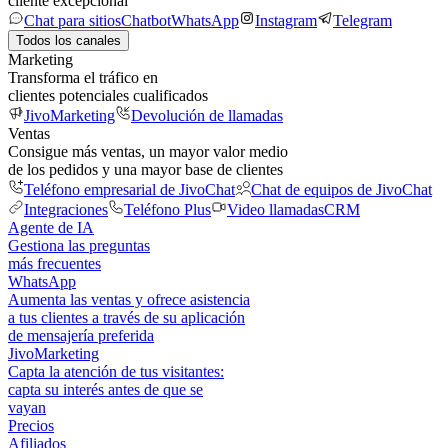
cliente excepcional
Chat para sitios
Chatbot
WhatsApp
Instagram
Telegram
Todos los canales
Marketing
Transforma el tráfico en
clientes potenciales cualificados
JivoMarketing
Devolución de llamadas
Ventas
Consigue más ventas, un mayor valor medio
de los pedidos y una mayor base de clientes
Teléfono empresarial de JivoChat
Chat de equipos de JivoChat
Integraciones
Teléfono Plus
Video llamadas
CRM
Agente de IA
Gestiona las preguntas
más frecuentes
WhatsApp
Aumenta las ventas y ofrece asistencia
a tus clientes a través de su aplicación
de mensajería preferida
JivoMarketing
Capta la atención de tus visitantes:
capta su interés antes de que se
vayan
Precios
Afiliados