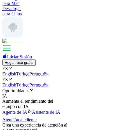
para Mac
Descargar
para Linux
Iniciar Sesión
Regístrese gratis
ES
English
Türkçe
Português
ES
English
Türkçe
Português
Oportunidades
IA
Aumenta el rendimiento del
equipo con IA
Agente de IA
Asistente de IA
Atención al cliente
Crea una experiencia de atención al