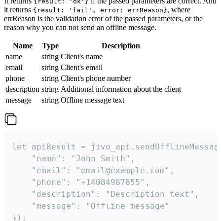
It returns
if the passed parameters are correct. And
{result: 'ok'}
it returns
, where
{result: 'fail', error: errReason}
errReason is the validation error of the passed parameters, or the
reason why you can not send an offline message.
Name
Type
Description
name
string
Client's name
email
string
Client's email
phone
string
Client's phone number
description
string
Additional information about the client
message
string
Offline message text
let apiResult = jivo_api.sendOfflineMessage
    "name": "John Smith",

    "email": "email@example.com",

    "phone": "+14084987855",

    "description": "Description text",

    "message": "Offline message"

});
