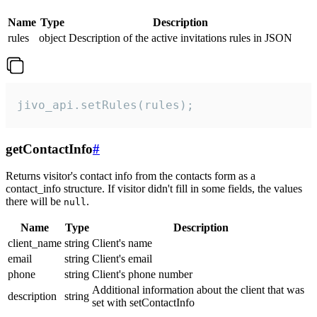
Name
Type
Description
rules
object
Description of the active invitations rules in JSON
jivo_api.setRules(rules);
getContactInfo
#
Returns visitor's contact info from the contacts form as a
contact_info structure. If visitor didn't fill in some fields, the values
there will be
.
null
Name
Type
Description
client_name
string
Client's name
email
string
Client's email
phone
string
Client's phone number
Additional information about the client that was
description
string
set with setContactInfo