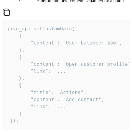
before the field content, separated by a colon
jivo_api.setCustomData([

    {

        "content": "User balance: $56",

    },

    {

        "content": "Open customer profile",
        "link": "..."

    },

    {

        "title": "Actions",

        "content": "Add contact",

        "link": "..."

    }

 ]);