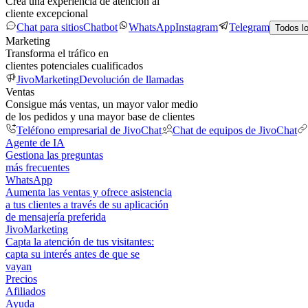
Crea una experiencia de atención al
cliente excepcional
Chat para sitios
Chatbot
WhatsApp
Instagram
Telegram
Todos l
Marketing
Transforma el tráfico en
clientes potenciales cualificados
JivoMarketing
Devolución de llamadas
Ventas
Consigue más ventas, un mayor valor medio
de los pedidos y una mayor base de clientes
Teléfono empresarial de JivoChat
Chat de equipos de JivoChat
Agente de IA
Gestiona las preguntas
más frecuentes
WhatsApp
Aumenta las ventas y ofrece asistencia
a tus clientes a través de su aplicación
de mensajería preferida
JivoMarketing
Capta la atención de tus visitantes:
capta su interés antes de que se
vayan
Precios
Afiliados
Ayuda