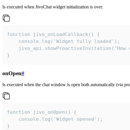
Is executed when JivoChat widget initialization is over.
function jivo_onLoadCallback() {

    console.log('Widget fully loaded');

    jivo_api.showProactiveInvitation("How c
}
onOpen
#
Is executed when the chat window is open both automatically (via proa
function jivo_onOpen() {

    console.log('Widget opened');

}