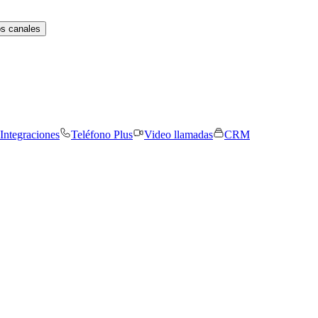
os canales
Integraciones
Teléfono Plus
Video llamadas
CRM