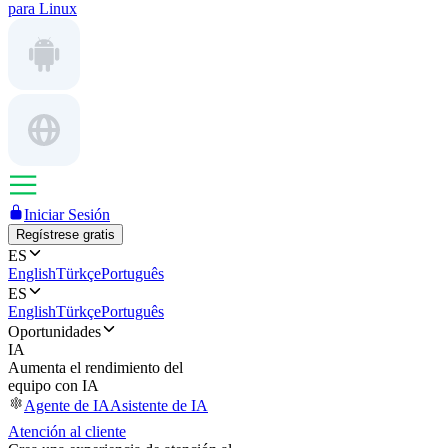
para Linux
Iniciar Sesión
Regístrese gratis
ES
English
Türkçe
Português
ES
English
Türkçe
Português
Oportunidades
IA
Aumenta el rendimiento del
equipo con IA
Agente de IA
Asistente de IA
Atención al cliente