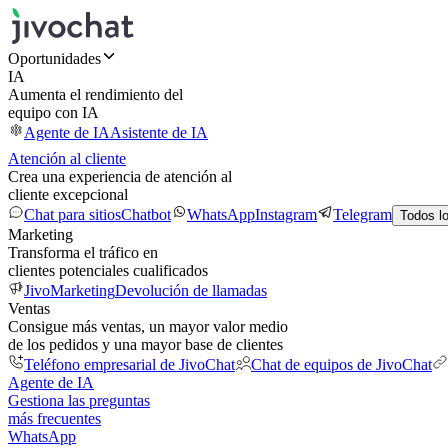
Oportunidades
IA
Aumenta el rendimiento del
equipo con IA
Agente de IA
Asistente de IA
Atención al cliente
Crea una experiencia de atención al
cliente excepcional
Chat para sitios
Chatbot
WhatsApp
Instagram
Telegram
Todos l
Marketing
Transforma el tráfico en
clientes potenciales cualificados
JivoMarketing
Devolución de llamadas
Ventas
Consigue más ventas, un mayor valor medio
de los pedidos y una mayor base de clientes
Teléfono empresarial de JivoChat
Chat de equipos de JivoChat
Agente de IA
Gestiona las preguntas
más frecuentes
WhatsApp