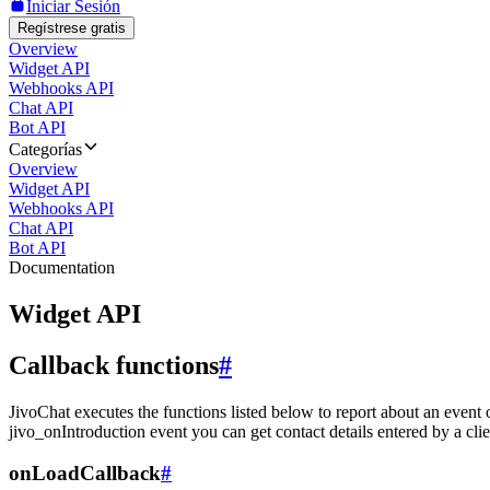
Iniciar Sesión
Regístrese gratis
Overview
Widget API
Webhooks API
Chat API
Bot API
Categorías
Overview
Widget API
Webhooks API
Chat API
Bot API
Documentation
Widget API
Callback functions
#
JivoChat executes the functions listed below to report about an event 
jivo_onIntroduction event you can get contact details entered by a clie
onLoadCallback
#