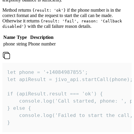
Method returns
if the phone number is in the
{result: 'ok'}
correct format and the request to start the call can be made.
Otherwise it returns
{result: 'fail', reason: 'Callback
with the call failure reason details.
disabled'}
Name
Type
Description
phone
string
Phone number
let phone = '+14084987855';

let apiResult = jivo_api.startCall(phone);

if (apiResult.result === 'ok') {

    console.log('Call started, phone: ', ph
} else {

    console.log('Failed to start the call,
}