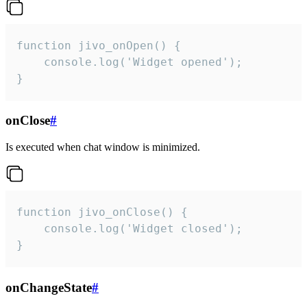
function jivo_onOpen() {

    console.log('Widget opened');

}
onClose
#
Is executed when chat window is minimized.
function jivo_onClose() {

    console.log('Widget closed');

}
onChangeState
#