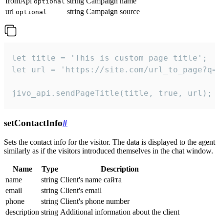
fromApi
string
Campaign name
optional
url
string
Campaign source
optional
let title = 'This is custom page title';

let url = 'https://site.com/url_to_page?q=p
jivo_api.sendPageTitle(title, true, url);
setContactInfo
#
Sets the contact info for the visitor. The data is displayed to the agent
similarly as if the visitors introduced themselves in the chat window.
Name
Type
Description
name
string
Client's name сайта
email
string
Client's email
phone
string
Client's phone number
description
string
Additional information about the client