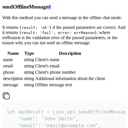
sendOfflineMessage
#
With this method you can send a message in the offline chat mode.
It returns
if the passed parameters are correct. And
{result: 'ok'}
it returns
, where
{result: 'fail', error: errReason}
errReason is the validation error of the passed parameters, or the
reason why you can not send an offline message.
Name
Type
Description
name
string
Client's name
email
string
Client's email
phone
string
Client's phone number
description
string
Additional information about the client
message
string
Offline message text
let apiResult = jivo_api.sendOfflineMessage
    "name": "John Smith",

    "email": "email@example.com",
