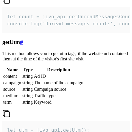
let count = jivo_api.getUnreadMessagesCount
console.log('Unread messages count:', coun
getUtm
#
This method allows you to get utm tags, if the website url contained
them at the time of the visitor's first site visit.
Name
Type
Description
content
string
Ad ID
campaign
string
The name of the campaign
source
string
Campaign source
medium
string
Traffic type
term
string
Keyword
let utm = jivo_api.getUtm();
