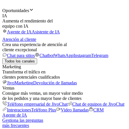
Oportunidades
IA
Aumenta el rendimiento del
equipo con IA
Agente de IA
Asistente de IA
Atención al cliente
Crea una experiencia de atención al
cliente excepcional
Chat para sitios
Chatbot
WhatsApp
Instagram
Telegram
Todos los canales
Marketing
Transforma el tráfico en
clientes potenciales cualificados
JivoMarketing
Devolución de llamadas
Ventas
Consigue más ventas, un mayor valor medio
de los pedidos y una mayor base de clientes
Teléfono empresarial de JivoChat
Chat de equipos de JivoChat
Integraciones
Teléfono Plus
Video llamadas
CRM
Agente de IA
Gestiona las preguntas
más frecuentes