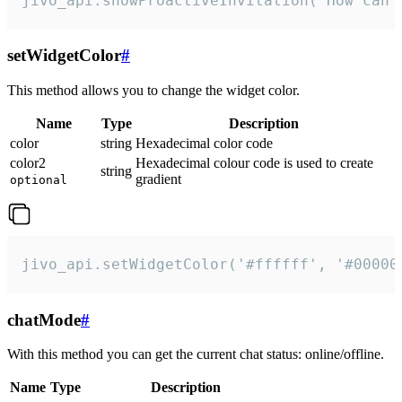
jivo_api.showProactiveInvitation("How can 
setWidgetColor
#
This method allows you to change the widget color.
Name
Type
Description
color
string
Hexadecimal color code
color2
Hexadecimal colour code is used to create
string
gradient
optional
jivo_api.setWidgetColor('#ffffff', '#00000
chatMode
#
With this method you can get the current chat status: online/offline.
Name
Type
Description