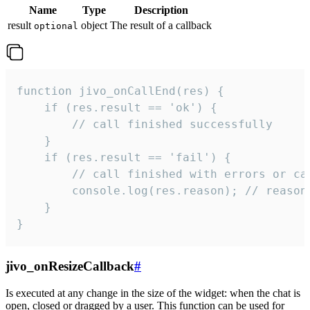
Name
Type
Description
result
object
The result of a callback
optional
function jivo_onCallEnd(res) {

    if (res.result == 'ok') {

        // call finished successfully

    }

    if (res.result == 'fail') {

        // call finished with errors or can
        console.log(res.reason); // reason 
    }

}
jivo_onResizeCallback
#
Is executed at any change in the size of the widget: when the chat is
open, closed or dragged by a user. This function can be used for