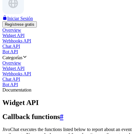
Iniciar Sesión
Regístrese gratis
Overview
Widget API
Webhooks API
Chat API
Bot API
Categorías
Overview
Widget API
Webhooks API
Chat API
Bot API
Documentation
Widget API
Callback functions
#
JivoChat executes the functions listed below to report about an event