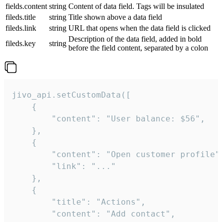
fields.content
string
Content of data field. Tags will be insulated
fileds.title
string
Title shown above a data field
fileds.link
string
URL that opens when the data field is clicked
Description of the data field, added in bold
fileds.key
string
before the field content, separated by a colon
jivo_api.setCustomData([

    {

        "content": "User balance: $56",

    },

    {

        "content": "Open customer profile",
        "link": "..."

    },

    {

        "title": "Actions",

        "content": "Add contact",
