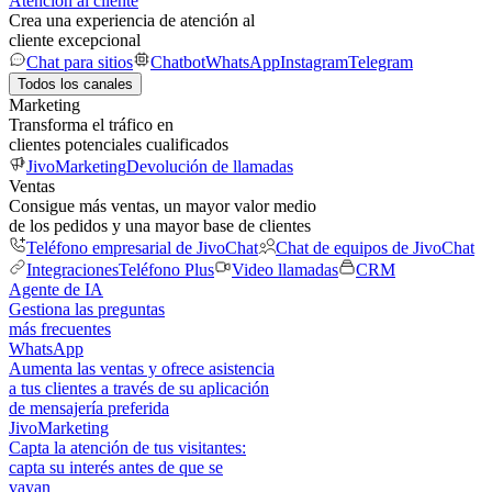
Atención al cliente
Crea una experiencia de atención al
cliente excepcional
Chat para sitios
Chatbot
WhatsApp
Instagram
Telegram
Todos los canales
Marketing
Transforma el tráfico en
clientes potenciales cualificados
JivoMarketing
Devolución de llamadas
Ventas
Consigue más ventas, un mayor valor medio
de los pedidos y una mayor base de clientes
Teléfono empresarial de JivoChat
Chat de equipos de JivoChat
Integraciones
Teléfono Plus
Video llamadas
CRM
Agente de IA
Gestiona las preguntas
más frecuentes
WhatsApp
Aumenta las ventas y ofrece asistencia
a tus clientes a través de su aplicación
de mensajería preferida
JivoMarketing
Capta la atención de tus visitantes:
capta su interés antes de que se
vayan