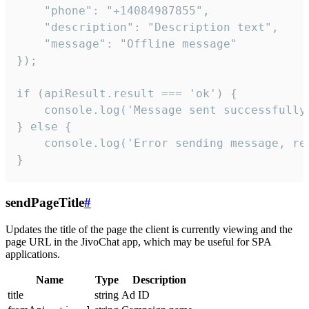
    "phone": "+14084987855",

    "description": "Description text",

    "message": "Offline message"

});

if (apiResult.result === 'ok') {

    console.log('Message sent successfully'
} else {

    console.log('Error sending message, rea
}
sendPageTitle
#
Updates the title of the page the client is currently viewing and the
page URL in the JivoChat app, which may be useful for SPA
applications.
Name
Type
Description
title
string
Ad ID