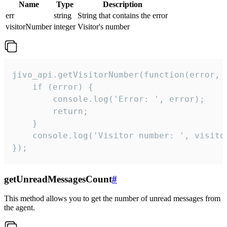
Name
Type
Description
err
string
String that contains the error
visitorNumber
integer
Visitor's number
jivo_api.getVisitorNumber(function(error, v
    if (error) {

        console.log('Error: ', error);

        return;

    }  

    console.log('Visitor number: ', visitor
});
getUnreadMessagesCount
#
This method allows you to get the number of unread messages from
the agent.