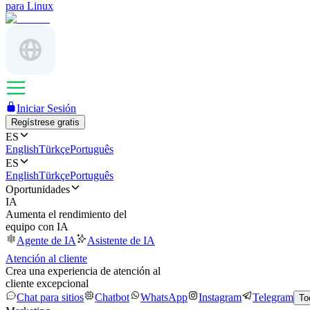
para Linux
Iniciar Sesión
Regístrese gratis
ES
English
Türkçe
Português
ES
English
Türkçe
Português
Oportunidades
IA
Aumenta el rendimiento del
equipo con IA
Agente de IA
Asistente de IA
Atención al cliente
Crea una experiencia de atención al
cliente excepcional
Chat para sitios
Chatbot
WhatsApp
Instagram
Telegram
To