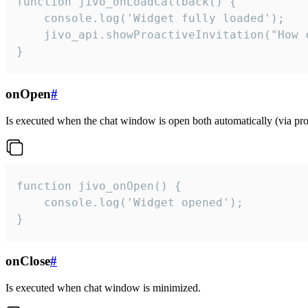
function jivo_onLoadCallback() {

    console.log('Widget fully loaded');

    jivo_api.showProactiveInvitation("How c
}
onOpen
#
Is executed when the chat window is open both automatically (via proa
function jivo_onOpen() {

    console.log('Widget opened');

}
onClose
#
Is executed when chat window is minimized.