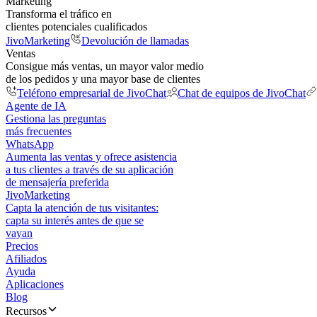
Marketing
Transforma el tráfico en
clientes potenciales cualificados
JivoMarketing
Devolución de llamadas
Ventas
Consigue más ventas, un mayor valor medio
de los pedidos y una mayor base de clientes
Teléfono empresarial de JivoChat
Chat de equipos de JivoChat
Agente de IA
Gestiona las preguntas
más frecuentes
WhatsApp
Aumenta las ventas y ofrece asistencia
a tus clientes a través de su aplicación
de mensajería preferida
JivoMarketing
Capta la atención de tus visitantes:
capta su interés antes de que se
vayan
Precios
Afiliados
Ayuda
Aplicaciones
Blog
Recursos