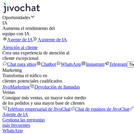
Oportunidades
IA
Aumenta el rendimiento del
equipo con IA
Agente de IA
Asistente de IA
Atención al cliente
Crea una experiencia de atención al
cliente excepcional
Chat para sitios
Chatbot
WhatsApp
Instagram
Telegram
To
Marketing
Transforma el tráfico en
clientes potenciales cualificados
JivoMarketing
Devolución de llamadas
Ventas
Consigue más ventas, un mayor valor medio
de los pedidos y una mayor base de clientes
Teléfono empresarial de JivoChat
Chat de equipos de JivoChat
Agente de IA
Gestiona las preguntas
más frecuentes
WhatsApp