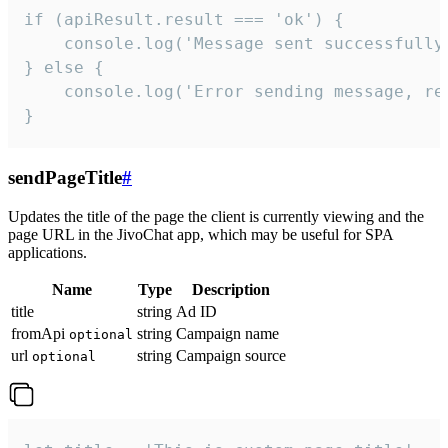
if (apiResult.result === 'ok') {

    console.log('Message sent successfully'
} else {

    console.log('Error sending message, rea
}
sendPageTitle
#
Updates the title of the page the client is currently viewing and the
page URL in the JivoChat app, which may be useful for SPA
applications.
Name
Type
Description
title
string
Ad ID
fromApi
string
Campaign name
optional
url
string
Campaign source
optional