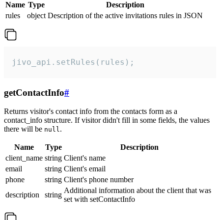
Name
Type
Description
rules
object
Description of the active invitations rules in JSON
jivo_api.setRules(rules);
getContactInfo
#
Returns visitor's contact info from the contacts form as a
contact_info structure. If visitor didn't fill in some fields, the values
there will be
.
null
Name
Type
Description
client_name
string
Client's name
email
string
Client's email
phone
string
Client's phone number
Additional information about the client that was
description
string
set with setContactInfo