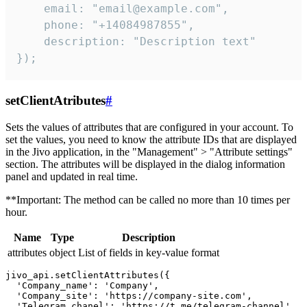
    email: "email@example.com",

    phone: "+14084987855",

    description: "Description text"

});
setClientAtributes
#
Sets the values ​​of attributes that are configured in your account. To
set the values, you need to know the attribute IDs that are displayed
in the Jivo application, in the "Management" > "Attribute settings"
section. The attributes will be displayed in the dialog information
panel and updated in real time.
**Important: The method can be called no more than 10 times per
hour.
Name
Type
Description
attributes
object
List of fields in key-value format
jivo_api.setClientAttributes({

  'Company_name': 'Company',

  'Company_site': 'https://company-site.com',

  'Telegram_chanel': 'https://t.me/telegram-channel',
