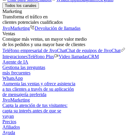
Todos los canales
Marketing
Transforma el tráfico en
clientes potenciales cualificados
JivoMarketing
Devolución de llamadas
Ventas
Consigue más ventas, un mayor valor medio
de los pedidos y una mayor base de clientes
Teléfono empresarial de JivoChat
Chat de equipos de JivoChat
Integraciones
Teléfono Plus
Video llamadas
CRM
Agente de IA
Gestiona las preguntas
más frecuentes
WhatsApp
Aumenta las ventas y ofrece asistencia
a tus clientes a través de su aplicación
de mensajería preferida
JivoMarketing
Capta la atención de tus visitantes:
capta su interés antes de que se
vayan
Precios
Afiliados
Ayuda