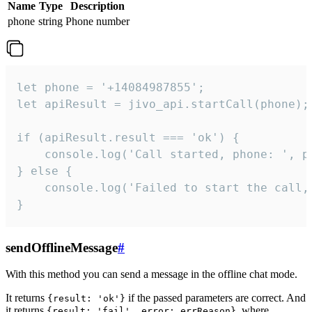
Name
Type
Description
phone
string
Phone number
let phone = '+14084987855';

let apiResult = jivo_api.startCall(phone);

if (apiResult.result === 'ok') {

    console.log('Call started, phone: ', ph
} else {

    console.log('Failed to start the call,
}
sendOfflineMessage
#
With this method you can send a message in the offline chat mode.
It returns
if the passed parameters are correct. And
{result: 'ok'}
it returns
, where
{result: 'fail', error: errReason}