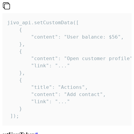
jivo_api.setCustomData([

    {

        "content": "User balance: $56",

    },

    {

        "content": "Open customer profile",
        "link": "..."

    },

    {

        "title": "Actions",

        "content": "Add contact",

        "link": "..."

    }

 ]);