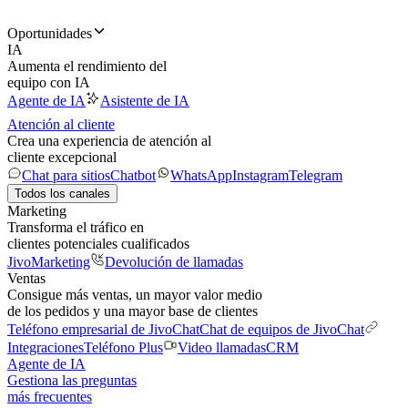
Oportunidades
IA
Aumenta el rendimiento del
equipo con IA
Agente de IA
Asistente de IA
Atención al cliente
Crea una experiencia de atención al
cliente excepcional
Chat para sitios
Chatbot
WhatsApp
Instagram
Telegram
Todos los canales
Marketing
Transforma el tráfico en
clientes potenciales cualificados
JivoMarketing
Devolución de llamadas
Ventas
Consigue más ventas, un mayor valor medio
de los pedidos y una mayor base de clientes
Teléfono empresarial de JivoChat
Chat de equipos de JivoChat
Integraciones
Teléfono Plus
Video llamadas
CRM
Agente de IA
Gestiona las preguntas
más frecuentes