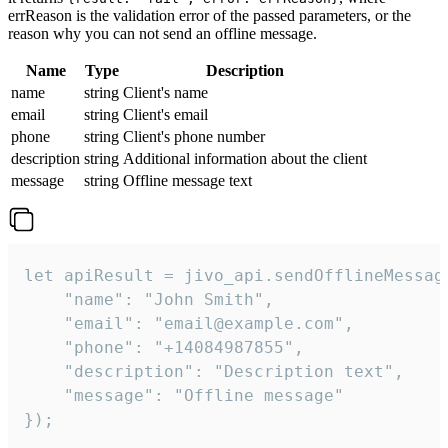
errReason is the validation error of the passed parameters, or the
reason why you can not send an offline message.
Name
Type
Description
name
string
Client's name
email
string
Client's email
phone
string
Client's phone number
description
string
Additional information about the client
message
string
Offline message text
let apiResult = jivo_api.sendOfflineMessage
    "name": "John Smith",

    "email": "email@example.com",

    "phone": "+14084987855",

    "description": "Description text",

    "message": "Offline message"

});
