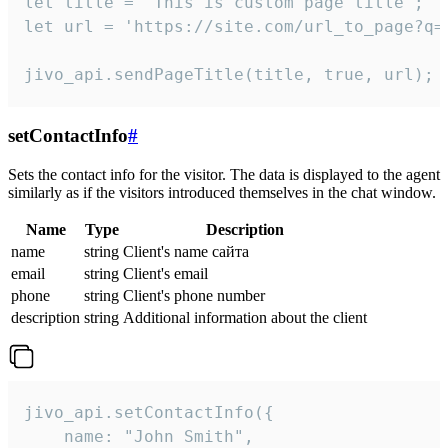
let title = 'This is custom page title';

let url = 'https://site.com/url_to_page?q=p
jivo_api.sendPageTitle(title, true, url);
setContactInfo
#
Sets the contact info for the visitor. The data is displayed to the agent
similarly as if the visitors introduced themselves in the chat window.
Name
Type
Description
name
string
Client's name сайта
email
string
Client's email
phone
string
Client's phone number
description
string
Additional information about the client
jivo_api.setContactInfo({

    name: "John Smith",
