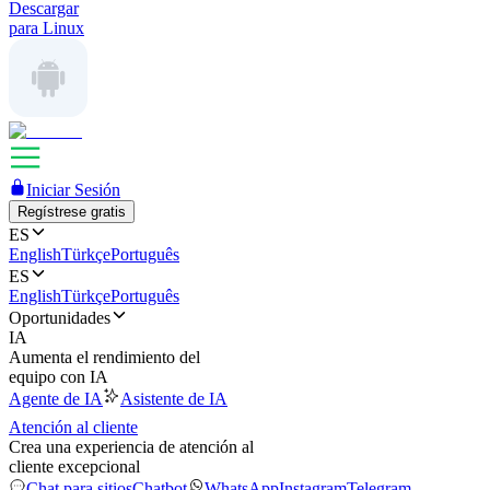
Descargar
para Linux
Iniciar Sesión
Regístrese gratis
ES
English
Türkçe
Português
ES
English
Türkçe
Português
Oportunidades
IA
Aumenta el rendimiento del
equipo con IA
Agente de IA
Asistente de IA
Atención al cliente
Crea una experiencia de atención al
cliente excepcional
Chat para sitios
Chatbot
WhatsApp
Instagram
Telegram