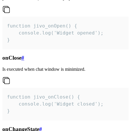
function jivo_onOpen() {

    console.log('Widget opened');

}
onClose
#
Is executed when chat window is minimized.
function jivo_onClose() {

    console.log('Widget closed');

}
onChangeState
#