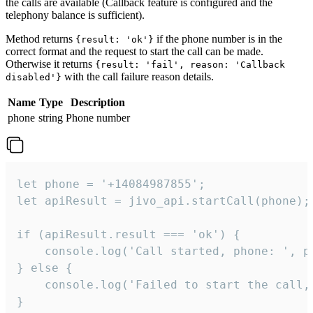
the calls are available (Callback feature is configured and the
telephony balance is sufficient).
Method returns
if the phone number is in the
{result: 'ok'}
correct format and the request to start the call can be made.
Otherwise it returns
{result: 'fail', reason: 'Callback
with the call failure reason details.
disabled'}
Name
Type
Description
phone
string
Phone number
let phone = '+14084987855';

let apiResult = jivo_api.startCall(phone);

if (apiResult.result === 'ok') {

    console.log('Call started, phone: ', ph
} else {

    console.log('Failed to start the call,
}