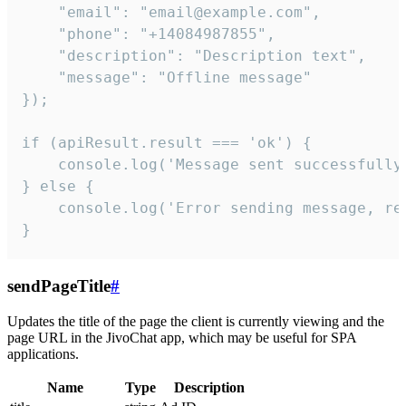
    "email": "email@example.com",

    "phone": "+14084987855",

    "description": "Description text",

    "message": "Offline message"

});

if (apiResult.result === 'ok') {

    console.log('Message sent successfully'
} else {

    console.log('Error sending message, rea
}
sendPageTitle
#
Updates the title of the page the client is currently viewing and the
page URL in the JivoChat app, which may be useful for SPA
applications.
Name
Type
Description