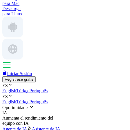
para Mac
Descargar
para Linux
Iniciar Sesión
Regístrese gratis
ES
English
Türkçe
Português
ES
English
Türkçe
Português
Oportunidades
IA
Aumenta el rendimiento del
equipo con IA
Agente de IA
Asistente de IA