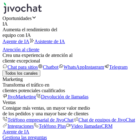
Oportunidades
IA
Aumenta el rendimiento del
equipo con IA
Agente de IA
Asistente de IA
Atención al cliente
Crea una experiencia de atención al
cliente excepcional
Chat para sitios
Chatbot
WhatsApp
Instagram
Telegram
Todos los canales
Marketing
Transforma el tráfico en
clientes potenciales cualificados
JivoMarketing
Devolución de llamadas
Ventas
Consigue más ventas, un mayor valor medio
de los pedidos y una mayor base de clientes
Teléfono empresarial de JivoChat
Chat de equipos de JivoChat
Integraciones
Teléfono Plus
Video llamadas
CRM
Agente de IA
Gestiona las preguntas