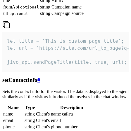
title
string
Ad ID
fromApi
string
Campaign name
optional
url
string
Campaign source
optional
let title = 'This is custom page title';

let url = 'https://site.com/url_to_page?q=p
jivo_api.sendPageTitle(title, true, url);
setContactInfo
#
Sets the contact info for the visitor. The data is displayed to the agent
similarly as if the visitors introduced themselves in the chat window.
Name
Type
Description
name
string
Client's name сайта
email
string
Client's email
phone
string
Client's phone number