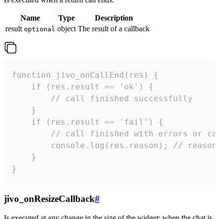
Name
Type
Description
result
object
The result of a callback
optional
function jivo_onCallEnd(res) {

    if (res.result == 'ok') {

        // call finished successfully

    }

    if (res.result == 'fail') {

        // call finished with errors or can
        console.log(res.reason); // reason 
    }

}
jivo_onResizeCallback
#
Is executed at any change in the size of the widget: when the chat is