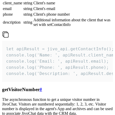
client_name
string
Client's name
email
string
Client's email
phone
string
Client's phone number
Additional information about the client that was
description
string
set with setContactInfo
let apiResult = jivo_api.getContactInfo();

console.log('Name: ', apiResult.client_name
console.log('Email: ', apiResult.email);

console.log('Phone: ', apiResult.phone);

console.log('Description: ', apiResult.des
getVisitorNumber
#
The asynchronous function to get a unique visitor number in
JivoChat. Visitors are numbered sequentially: 1, 2, 3, etc. Visitor
number is displayed in the agent's App and archives and can be used
to associate JivoChat data with the CRM data.