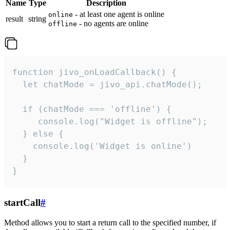
Name
Type
Description
- at least one agent is online
online
result
string
- no agents are online
offline
function jivo_onLoadCallback() {

  let chatMode = jivo_api.chatMode();

  if (chatMode === 'offline') {

     console.log("Widget is offline");

  } else {

    console.log('Widget is online')

  }

}
startCall
#
Method allows you to start a return call to the specified number, if