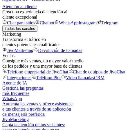
Atención al cliente
Crea una experiencia de atención al
cliente excepcional
Chat para sitios
Chatbot
WhatsApp
Instagram
Telegram
Todos los canales
Marketing
Transforma el tráfico en
clientes potenciales cualificados
JivoMarketing
Devolución de llamadas
Ventas
Consigue más ventas, un mayor valor medio
de los pedidos y una mayor base de clientes
Teléfono empresarial de JivoChat
Chat de equipos de JivoChat
Integraciones
Teléfono Plus
Video llamadas
CRM
Agente de IA
Gestiona las preguntas
más frecuentes
WhatsApp
Aumenta las ventas y ofrece asistencia
a tus clientes a través de su aplicación
de mensajería preferida
JivoMarketing
Capta la atención de tus visitantes:
capta su interés antes de que se