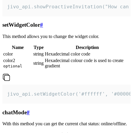
jivo_api.showProactiveInvitation("How can 
setWidgetColor
#
This method allows you to change the widget color.
Name
Type
Description
color
string
Hexadecimal color code
color2
Hexadecimal colour code is used to create
string
gradient
optional
jivo_api.setWidgetColor('#ffffff', '#00000
chatMode
#
With this method you can get the current chat status: online/offline.