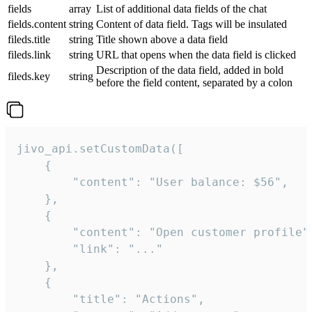
fields
array
List of additional data fields of the chat
fields.content
string
Content of data field. Tags will be insulated
fileds.title
string
Title shown above a data field
fileds.link
string
URL that opens when the data field is clicked
Description of the data field, added in bold
fileds.key
string
before the field content, separated by a colon
jivo_api.setCustomData([

    {

        "content": "User balance: $56",

    },

    {

        "content": "Open customer profile",
        "link": "..."

    },

    {

        "title": "Actions",
