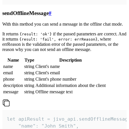
sendOfflineMessage
#
With this method you can send a message in the offline chat mode.
It returns
if the passed parameters are correct. And
{result: 'ok'}
it returns
, where
{result: 'fail', error: errReason}
errReason is the validation error of the passed parameters, or the
reason why you can not send an offline message.
Name
Type
Description
name
string
Client's name
email
string
Client's email
phone
string
Client's phone number
description
string
Additional information about the client
message
string
Offline message text
let apiResult = jivo_api.sendOfflineMessage
    "name": "John Smith",
