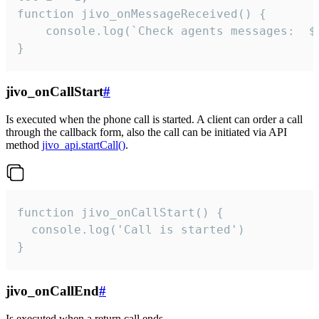
function jivo_onMessageReceived() {

	console.log(`Check agents messages:  ${i++}`)

}
jivo_onCallStart
#
Is executed when the phone call is started. A client can order a call
through the callback form, also the call can be initiated via API
method
jivo_api.startCall()
.
function jivo_onCallStart() {

  console.log('Call is started')

}
jivo_onCallEnd
#
Is executed when a return call ends.