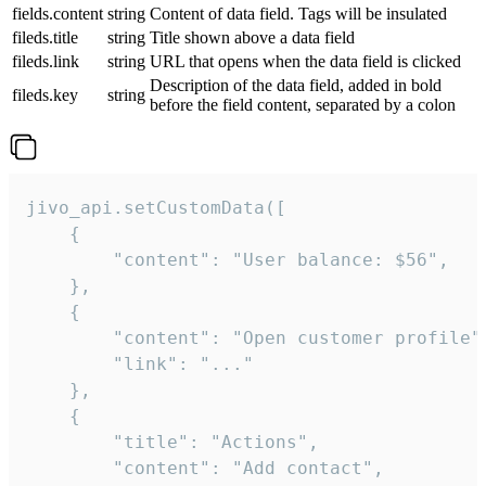
fields.content
string
Content of data field. Tags will be insulated
fileds.title
string
Title shown above a data field
fileds.link
string
URL that opens when the data field is clicked
Description of the data field, added in bold
fileds.key
string
before the field content, separated by a colon
jivo_api.setCustomData([

    {

        "content": "User balance: $56",

    },

    {

        "content": "Open customer profile",
        "link": "..."

    },

    {

        "title": "Actions",

        "content": "Add contact",
