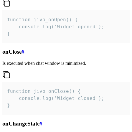
function jivo_onOpen() {

    console.log('Widget opened');

}
onClose
#
Is executed when chat window is minimized.
function jivo_onClose() {

    console.log('Widget closed');

}
onChangeState
#