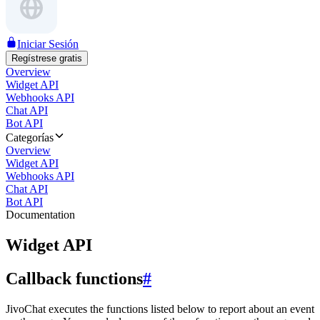
Iniciar Sesión
Regístrese gratis
Overview
Widget API
Webhooks API
Chat API
Bot API
Categorías
Overview
Widget API
Webhooks API
Chat API
Bot API
Documentation
Widget API
Callback functions
#
JivoChat executes the functions listed below to report about an event