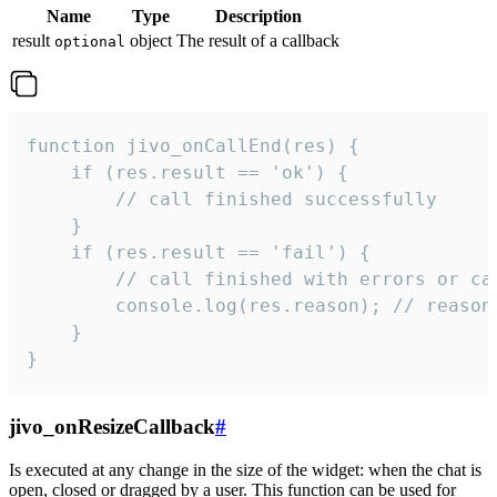
Name
Type
Description
result
object
The result of a callback
optional
function jivo_onCallEnd(res) {

    if (res.result == 'ok') {

        // call finished successfully

    }

    if (res.result == 'fail') {

        // call finished with errors or can
        console.log(res.reason); // reason 
    }

}
jivo_onResizeCallback
#
Is executed at any change in the size of the widget: when the chat is
open, closed or dragged by a user. This function can be used for