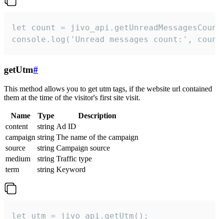
let count = jivo_api.getUnreadMessagesCount
console.log('Unread messages count:', coun
getUtm
#
This method allows you to get utm tags, if the website url contained
them at the time of the visitor's first site visit.
Name
Type
Description
content
string
Ad ID
campaign
string
The name of the campaign
source
string
Campaign source
medium
string
Traffic type
term
string
Keyword
let utm = jivo_api.getUtm();
