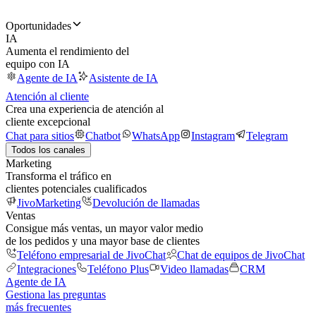
Oportunidades
IA
Aumenta el rendimiento del
equipo con IA
Agente de IA
Asistente de IA
Atención al cliente
Crea una experiencia de atención al
cliente excepcional
Chat para sitios
Chatbot
WhatsApp
Instagram
Telegram
Todos los canales
Marketing
Transforma el tráfico en
clientes potenciales cualificados
JivoMarketing
Devolución de llamadas
Ventas
Consigue más ventas, un mayor valor medio
de los pedidos y una mayor base de clientes
Teléfono empresarial de JivoChat
Chat de equipos de JivoChat
Integraciones
Teléfono Plus
Video llamadas
CRM
Agente de IA
Gestiona las preguntas
más frecuentes