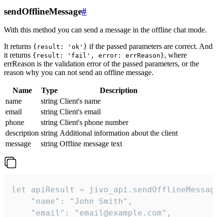
sendOfflineMessage
#
With this method you can send a message in the offline chat mode.
It returns
if the passed parameters are correct. And
{result: 'ok'}
it returns
, where
{result: 'fail', error: errReason}
errReason is the validation error of the passed parameters, or the
reason why you can not send an offline message.
Name
Type
Description
name
string
Client's name
email
string
Client's email
phone
string
Client's phone number
description
string
Additional information about the client
message
string
Offline message text
let apiResult = jivo_api.sendOfflineMessage
    "name": "John Smith",

    "email": "email@example.com",
