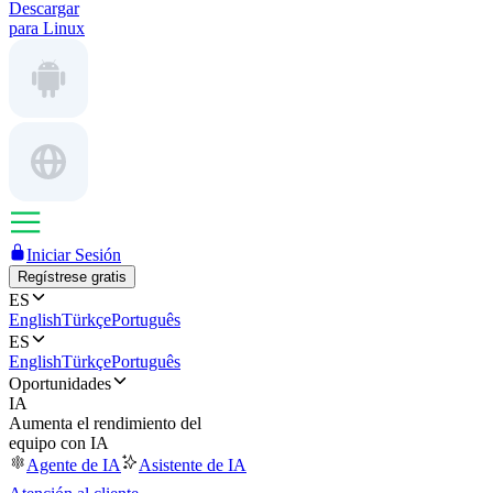
Descargar
para Linux
Iniciar Sesión
Regístrese gratis
ES
English
Türkçe
Português
ES
English
Türkçe
Português
Oportunidades
IA
Aumenta el rendimiento del
equipo con IA
Agente de IA
Asistente de IA