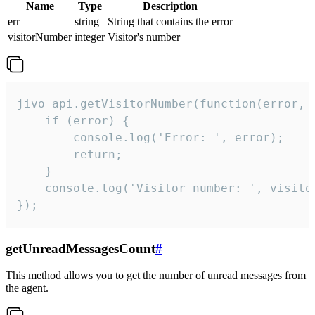
Name
Type
Description
err
string
String that contains the error
visitorNumber
integer
Visitor's number
jivo_api.getVisitorNumber(function(error, v
    if (error) {

        console.log('Error: ', error);

        return;

    }  

    console.log('Visitor number: ', visitor
});
getUnreadMessagesCount
#
This method allows you to get the number of unread messages from
the agent.