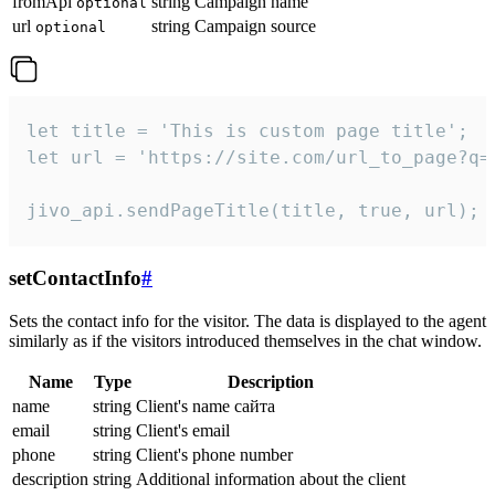
fromApi
string
Campaign name
optional
url
string
Campaign source
optional
let title = 'This is custom page title';

let url = 'https://site.com/url_to_page?q=p
jivo_api.sendPageTitle(title, true, url);
setContactInfo
#
Sets the contact info for the visitor. The data is displayed to the agent
similarly as if the visitors introduced themselves in the chat window.
Name
Type
Description
name
string
Client's name сайта
email
string
Client's email
phone
string
Client's phone number
description
string
Additional information about the client