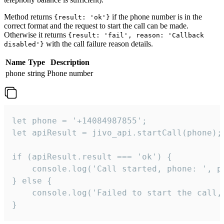
Method returns
if the phone number is in the
{result: 'ok'}
correct format and the request to start the call can be made.
Otherwise it returns
{result: 'fail', reason: 'Callback
with the call failure reason details.
disabled'}
Name
Type
Description
phone
string
Phone number
let phone = '+14084987855';

let apiResult = jivo_api.startCall(phone);

if (apiResult.result === 'ok') {

    console.log('Call started, phone: ', ph
} else {

    console.log('Failed to start the call,
}