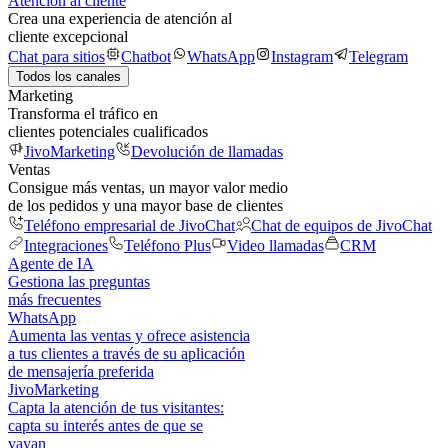
Atención al cliente
Crea una experiencia de atención al
cliente excepcional
Chat para sitios
Chatbot
WhatsApp
Instagram
Telegram
Todos los canales
Marketing
Transforma el tráfico en
clientes potenciales cualificados
JivoMarketing
Devolución de llamadas
Ventas
Consigue más ventas, un mayor valor medio
de los pedidos y una mayor base de clientes
Teléfono empresarial de JivoChat
Chat de equipos de JivoChat
Integraciones
Teléfono Plus
Video llamadas
CRM
Agente de IA
Gestiona las preguntas
más frecuentes
WhatsApp
Aumenta las ventas y ofrece asistencia
a tus clientes a través de su aplicación
de mensajería preferida
JivoMarketing
Capta la atención de tus visitantes:
capta su interés antes de que se
vayan