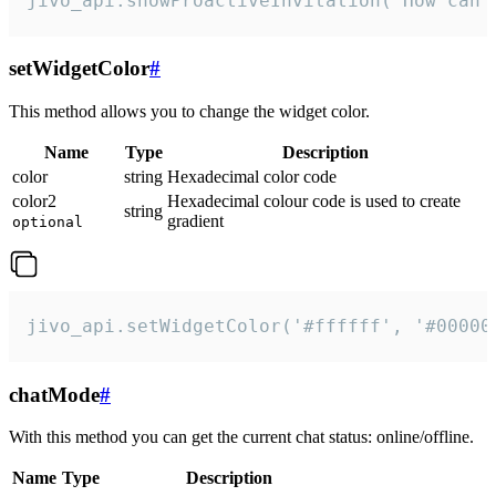
jivo_api.showProactiveInvitation("How can 
setWidgetColor
#
This method allows you to change the widget color.
Name
Type
Description
color
string
Hexadecimal color code
color2
Hexadecimal colour code is used to create
string
gradient
optional
jivo_api.setWidgetColor('#ffffff', '#00000
chatMode
#
With this method you can get the current chat status: online/offline.
Name
Type
Description