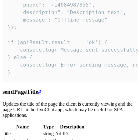
    "phone": "+14084987855",

    "description": "Description text",

    "message": "Offline message"

});

if (apiResult.result === 'ok') {

    console.log('Message sent successfully'
} else {

    console.log('Error sending message, rea
}
sendPageTitle
#
Updates the title of the page the client is currently viewing and the
page URL in the JivoChat app, which may be useful for SPA
applications.
Name
Type
Description
title
string
Ad ID