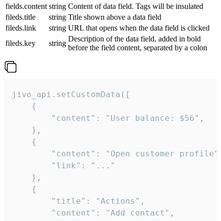
fields.content
string
Content of data field. Tags will be insulated
fileds.title
string
Title shown above a data field
fileds.link
string
URL that opens when the data field is clicked
Description of the data field, added in bold
fileds.key
string
before the field content, separated by a colon
jivo_api.setCustomData([

    {

        "content": "User balance: $56",

    },

    {

        "content": "Open customer profile",
        "link": "..."

    },

    {

        "title": "Actions",

        "content": "Add contact",
