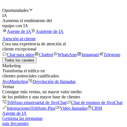
Oportunidades
IA
Aumenta el rendimiento del
equipo con IA
Agente de IA
Asistente de IA
Atención al cliente
Crea una experiencia de atención al
cliente excepcional
Chat para sitios
Chatbot
WhatsApp
Instagram
Telegram
Todos los canales
Marketing
Transforma el tráfico en
clientes potenciales cualificados
JivoMarketing
Devolución de llamadas
Ventas
Consigue más ventas, un mayor valor medio
de los pedidos y una mayor base de clientes
Teléfono empresarial de JivoChat
Chat de equipos de JivoChat
Integraciones
Teléfono Plus
Video llamadas
CRM
Agente de IA
Gestiona las preguntas
más frecuentes