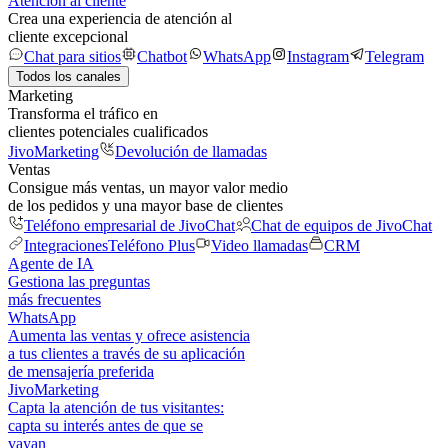
Atención al cliente
Crea una experiencia de atención al
cliente excepcional
Chat para sitios
Chatbot
WhatsApp
Instagram
Telegram
Todos los canales
Marketing
Transforma el tráfico en
clientes potenciales cualificados
JivoMarketing
Devolución de llamadas
Ventas
Consigue más ventas, un mayor valor medio
de los pedidos y una mayor base de clientes
Teléfono empresarial de JivoChat
Chat de equipos de JivoChat
Integraciones
Teléfono Plus
Video llamadas
CRM
Agente de IA
Gestiona las preguntas
más frecuentes
WhatsApp
Aumenta las ventas y ofrece asistencia
a tus clientes a través de su aplicación
de mensajería preferida
JivoMarketing
Capta la atención de tus visitantes:
capta su interés antes de que se
vayan