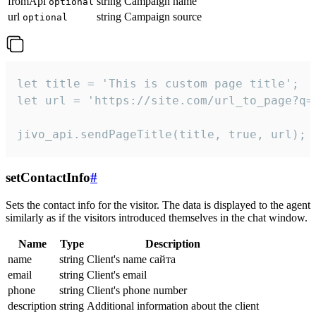
fromApi
string
Campaign name
optional
url
string
Campaign source
optional
let title = 'This is custom page title';

let url = 'https://site.com/url_to_page?q=p
jivo_api.sendPageTitle(title, true, url);
setContactInfo
#
Sets the contact info for the visitor. The data is displayed to the agent
similarly as if the visitors introduced themselves in the chat window.
Name
Type
Description
name
string
Client's name сайта
email
string
Client's email
phone
string
Client's phone number
description
string
Additional information about the client