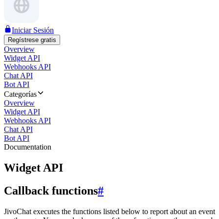
Iniciar Sesión
Regístrese gratis
Overview
Widget API
Webhooks API
Chat API
Bot API
Categorías
Overview
Widget API
Webhooks API
Chat API
Bot API
Documentation
Widget API
Callback functions
#
JivoChat executes the functions listed below to report about an event