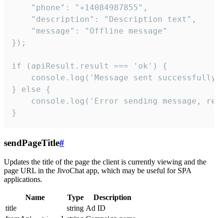
    "phone": "+14084987855",

    "description": "Description text",

    "message": "Offline message"

});

if (apiResult.result === 'ok') {

    console.log('Message sent successfully'
} else {

    console.log('Error sending message, rea
}
sendPageTitle
#
Updates the title of the page the client is currently viewing and the
page URL in the JivoChat app, which may be useful for SPA
applications.
Name
Type
Description
title
string
Ad ID