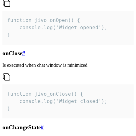
function jivo_onOpen() {

    console.log('Widget opened');

}
onClose
#
Is executed when chat window is minimized.
function jivo_onClose() {

    console.log('Widget closed');

}
onChangeState
#