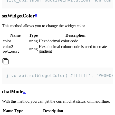
jivo_api.showProactiveInvitation("How can 
setWidgetColor
#
This method allows you to change the widget color.
Name
Type
Description
color
string
Hexadecimal color code
color2
Hexadecimal colour code is used to create
string
gradient
optional
jivo_api.setWidgetColor('#ffffff', '#00000
chatMode
#
With this method you can get the current chat status: online/offline.
Name
Type
Description