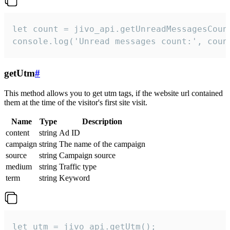
let count = jivo_api.getUnreadMessagesCount
console.log('Unread messages count:', coun
getUtm
#
This method allows you to get utm tags, if the website url contained
them at the time of the visitor's first site visit.
Name
Type
Description
content
string
Ad ID
campaign
string
The name of the campaign
source
string
Campaign source
medium
string
Traffic type
term
string
Keyword
let utm = jivo_api.getUtm();
