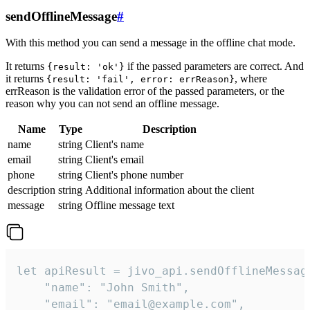
sendOfflineMessage
#
With this method you can send a message in the offline chat mode.
It returns
if the passed parameters are correct. And
{result: 'ok'}
it returns
, where
{result: 'fail', error: errReason}
errReason is the validation error of the passed parameters, or the
reason why you can not send an offline message.
Name
Type
Description
name
string
Client's name
email
string
Client's email
phone
string
Client's phone number
description
string
Additional information about the client
message
string
Offline message text
let apiResult = jivo_api.sendOfflineMessage
    "name": "John Smith",

    "email": "email@example.com",
