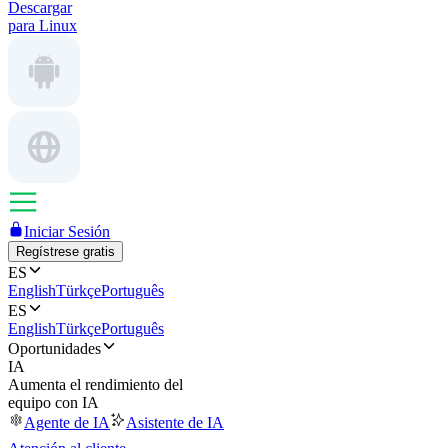
Descargar
para Linux
Iniciar Sesión
Regístrese gratis
ES
English
Türkçe
Português
ES
English
Türkçe
Português
Oportunidades
IA
Aumenta el rendimiento del
equipo con IA
Agente de IA
Asistente de IA