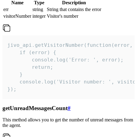
Name
Type
Description
err
string
String that contains the error
visitorNumber
integer
Visitor's number
jivo_api.getVisitorNumber(function(error, v
    if (error) {

        console.log('Error: ', error);

        return;

    }  

    console.log('Visitor number: ', visitor
});
getUnreadMessagesCount
#
This method allows you to get the number of unread messages from
the agent.