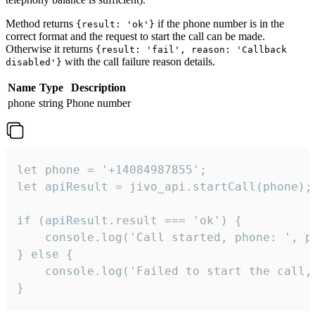
Method returns
if the phone number is in the
{result: 'ok'}
correct format and the request to start the call can be made.
Otherwise it returns
{result: 'fail', reason: 'Callback
with the call failure reason details.
disabled'}
Name
Type
Description
phone
string
Phone number
let phone = '+14084987855';

let apiResult = jivo_api.startCall(phone);

if (apiResult.result === 'ok') {

    console.log('Call started, phone: ', ph
} else {

    console.log('Failed to start the call,
}