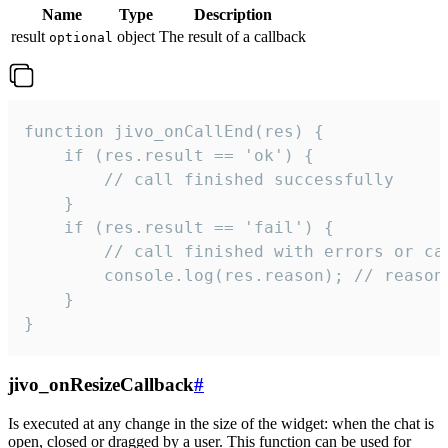
Name
Type
Description
result
object
The result of a callback
optional
function jivo_onCallEnd(res) {

    if (res.result == 'ok') {

        // call finished successfully

    }

    if (res.result == 'fail') {

        // call finished with errors or can
        console.log(res.reason); // reason 
    }

}
jivo_onResizeCallback
#
Is executed at any change in the size of the widget: when the chat is
open, closed or dragged by a user. This function can be used for