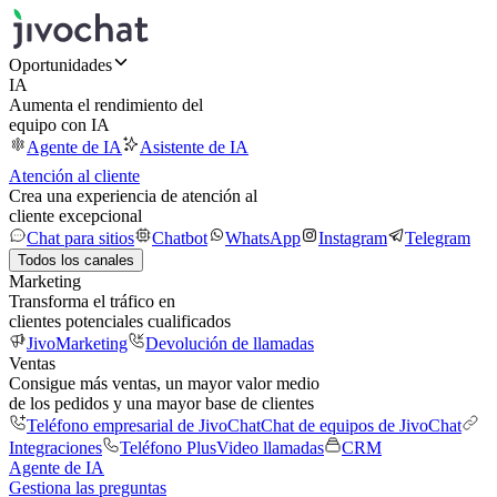
Oportunidades
IA
Aumenta el rendimiento del
equipo con IA
Agente de IA
Asistente de IA
Atención al cliente
Crea una experiencia de atención al
cliente excepcional
Chat para sitios
Chatbot
WhatsApp
Instagram
Telegram
Todos los canales
Marketing
Transforma el tráfico en
clientes potenciales cualificados
JivoMarketing
Devolución de llamadas
Ventas
Consigue más ventas, un mayor valor medio
de los pedidos y una mayor base de clientes
Teléfono empresarial de JivoChat
Chat de equipos de JivoChat
Integraciones
Teléfono Plus
Video llamadas
CRM
Agente de IA
Gestiona las preguntas