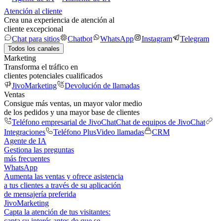
Atención al cliente
Crea una experiencia de atención al
cliente excepcional
Chat para sitios
Chatbot
WhatsApp
Instagram
Telegram
Todos los canales
Marketing
Transforma el tráfico en
clientes potenciales cualificados
JivoMarketing
Devolución de llamadas
Ventas
Consigue más ventas, un mayor valor medio
de los pedidos y una mayor base de clientes
Teléfono empresarial de JivoChat
Chat de equipos de JivoChat
Integraciones
Teléfono Plus
Video llamadas
CRM
Agente de IA
Gestiona las preguntas
más frecuentes
WhatsApp
Aumenta las ventas y ofrece asistencia
a tus clientes a través de su aplicación
de mensajería preferida
JivoMarketing
Capta la atención de tus visitantes:
capta su interés antes de que se