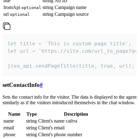
title
string
Ad ID
fromApi
string
Campaign name
optional
url
string
Campaign source
optional
let title = 'This is custom page title';

let url = 'https://site.com/url_to_page?q=p
jivo_api.sendPageTitle(title, true, url);
setContactInfo
#
Sets the contact info for the visitor. The data is displayed to the agent
similarly as if the visitors introduced themselves in the chat window.
Name
Type
Description
name
string
Client's name сайта
email
string
Client's email
phone
string
Client's phone number