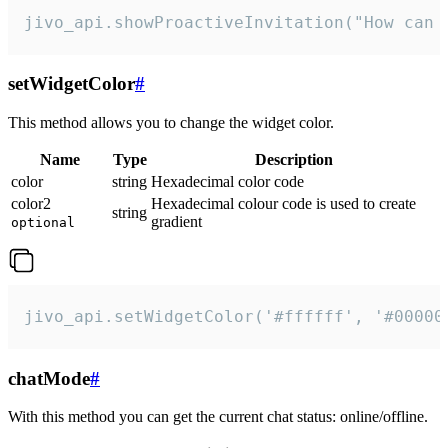
jivo_api.showProactiveInvitation("How can 
setWidgetColor
#
This method allows you to change the widget color.
Name
Type
Description
color
string
Hexadecimal color code
color2
Hexadecimal colour code is used to create
string
gradient
optional
jivo_api.setWidgetColor('#ffffff', '#00000
chatMode
#
With this method you can get the current chat status: online/offline.