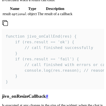
Name
Type
Description
result
object
The result of a callback
optional
function jivo_onCallEnd(res) {

    if (res.result == 'ok') {

        // call finished successfully

    }

    if (res.result == 'fail') {

        // call finished with errors or can
        console.log(res.reason); // reason 
    }

}
jivo_onResizeCallback
#
Is executed at any change in the size of the widget: when the chat is