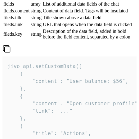
fields
array
List of additional data fields of the chat
fields.content
string
Content of data field. Tags will be insulated
fileds.title
string
Title shown above a data field
fileds.link
string
URL that opens when the data field is clicked
Description of the data field, added in bold
fileds.key
string
before the field content, separated by a colon
jivo_api.setCustomData([

    {

        "content": "User balance: $56",

    },

    {

        "content": "Open customer profile",
        "link": "..."

    },

    {

        "title": "Actions",
