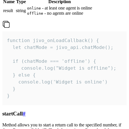
Name
Type
Description
- at least one agent is online
online
result
string
- no agents are online
offline
function jivo_onLoadCallback() {

  let chatMode = jivo_api.chatMode();

  if (chatMode === 'offline') {

     console.log("Widget is offline");

  } else {

    console.log('Widget is online')

  }

}
startCall
#
Method allows you to start a return call to the specified number, if