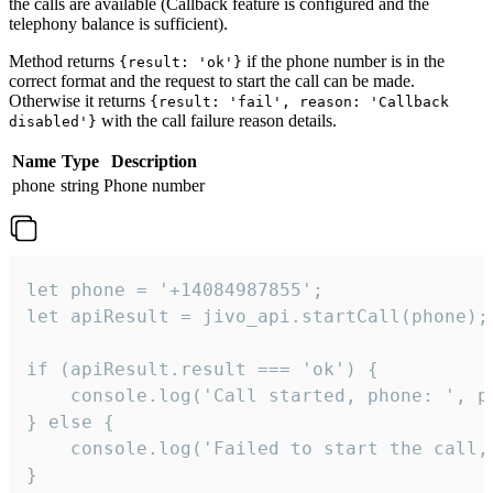
the calls are available (Callback feature is configured and the
telephony balance is sufficient).
Method returns
if the phone number is in the
{result: 'ok'}
correct format and the request to start the call can be made.
Otherwise it returns
{result: 'fail', reason: 'Callback
with the call failure reason details.
disabled'}
Name
Type
Description
phone
string
Phone number
let phone = '+14084987855';

let apiResult = jivo_api.startCall(phone);

if (apiResult.result === 'ok') {

    console.log('Call started, phone: ', ph
} else {

    console.log('Failed to start the call,
}