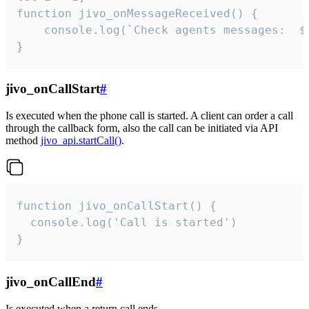
function jivo_onMessageReceived() {

	console.log(`Check agents messages:  ${i++}`)

}
jivo_onCallStart
#
Is executed when the phone call is started. A client can order a call
through the callback form, also the call can be initiated via API
method
jivo_api.startCall()
.
function jivo_onCallStart() {

  console.log('Call is started')

}
jivo_onCallEnd
#
Is executed when a return call ends.