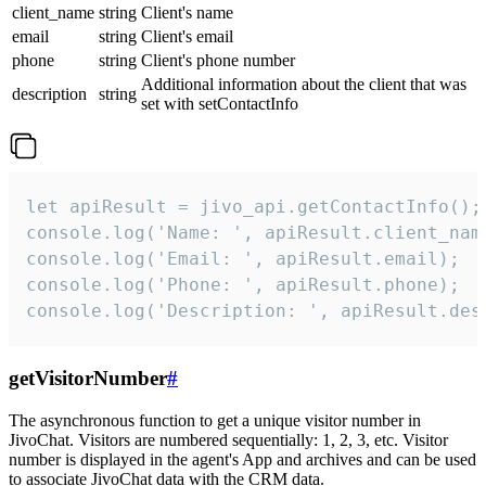
client_name
string
Client's name
email
string
Client's email
phone
string
Client's phone number
Additional information about the client that was
description
string
set with setContactInfo
let apiResult = jivo_api.getContactInfo();

console.log('Name: ', apiResult.client_name
console.log('Email: ', apiResult.email);

console.log('Phone: ', apiResult.phone);

console.log('Description: ', apiResult.des
getVisitorNumber
#
The asynchronous function to get a unique visitor number in
JivoChat. Visitors are numbered sequentially: 1, 2, 3, etc. Visitor
number is displayed in the agent's App and archives and can be used
to associate JivoChat data with the CRM data.