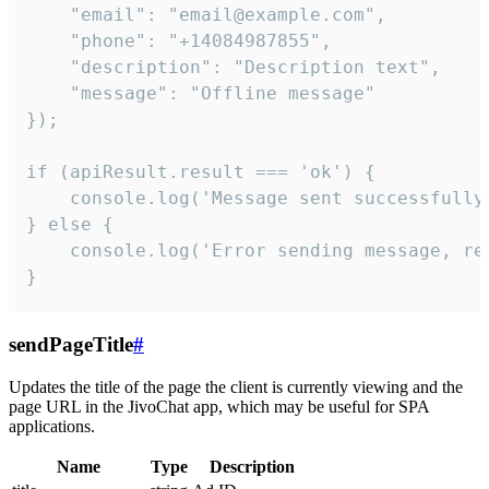
    "email": "email@example.com",

    "phone": "+14084987855",

    "description": "Description text",

    "message": "Offline message"

});

if (apiResult.result === 'ok') {

    console.log('Message sent successfully'
} else {

    console.log('Error sending message, rea
}
sendPageTitle
#
Updates the title of the page the client is currently viewing and the
page URL in the JivoChat app, which may be useful for SPA
applications.
Name
Type
Description