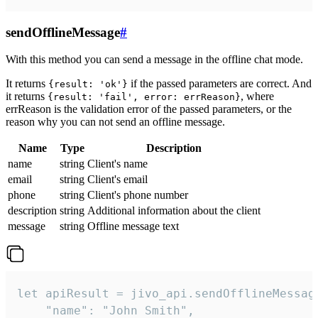
sendOfflineMessage
#
With this method you can send a message in the offline chat mode.
It returns
if the passed parameters are correct. And
{result: 'ok'}
it returns
, where
{result: 'fail', error: errReason}
errReason is the validation error of the passed parameters, or the
reason why you can not send an offline message.
Name
Type
Description
name
string
Client's name
email
string
Client's email
phone
string
Client's phone number
description
string
Additional information about the client
message
string
Offline message text
let apiResult = jivo_api.sendOfflineMessage
    "name": "John Smith",
