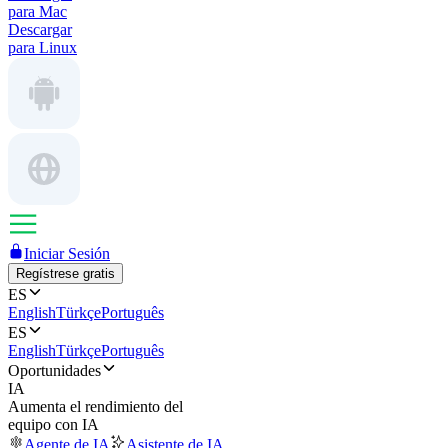
para Mac
Descargar
para Linux
Iniciar Sesión
Regístrese gratis
ES
English
Türkçe
Português
ES
English
Türkçe
Português
Oportunidades
IA
Aumenta el rendimiento del
equipo con IA
Agente de IA
Asistente de IA