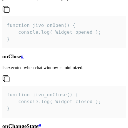
function jivo_onOpen() {

    console.log('Widget opened');

}
onClose
#
Is executed when chat window is minimized.
function jivo_onClose() {

    console.log('Widget closed');

}
onChangeState
#