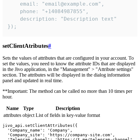
    email: "email@example.com",

    phone: "+14084987855",

    description: "Description text"

});
setClientAtributes
#
Sets the values ​​of attributes that are configured in your account. To
set the values, you need to know the attribute IDs that are displayed
in the Jivo application, in the "Management" > "Attribute settings"
section. The attributes will be displayed in the dialog information
panel and updated in real time.
**Important: The method can be called no more than 10 times per
hour.
Name
Type
Description
attributes
object
List of fields in key-value format
jivo_api.setClientAttributes({

  'Company_name': 'Company',

  'Company_site': 'https://company-site.com',

  'Telegram_chanel': 'https://t.me/telegram-channel',
