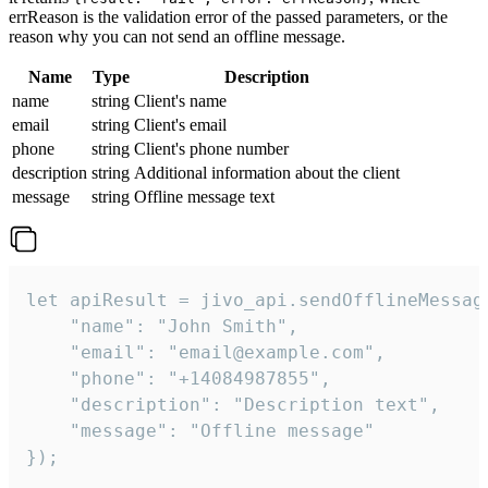
errReason is the validation error of the passed parameters, or the
reason why you can not send an offline message.
Name
Type
Description
name
string
Client's name
email
string
Client's email
phone
string
Client's phone number
description
string
Additional information about the client
message
string
Offline message text
let apiResult = jivo_api.sendOfflineMessage
    "name": "John Smith",

    "email": "email@example.com",

    "phone": "+14084987855",

    "description": "Description text",

    "message": "Offline message"

});
