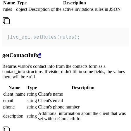
Name
Type
Description
rules
object
Description of the active invitations rules in JSON
jivo_api.setRules(rules);
getContactInfo
#
Returns visitor's contact info from the contacts form as a
contact_info structure. If visitor didn't fill in some fields, the values
there will be
.
null
Name
Type
Description
client_name
string
Client's name
email
string
Client's email
phone
string
Client's phone number
Additional information about the client that was
description
string
set with setContactInfo