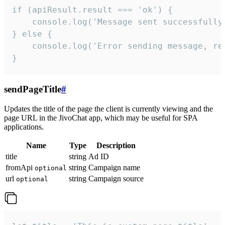
if (apiResult.result === 'ok') {

    console.log('Message sent successfully'
} else {

    console.log('Error sending message, rea
}
sendPageTitle
#
Updates the title of the page the client is currently viewing and the
page URL in the JivoChat app, which may be useful for SPA
applications.
Name
Type
Description
title
string
Ad ID
fromApi
string
Campaign name
optional
url
string
Campaign source
optional