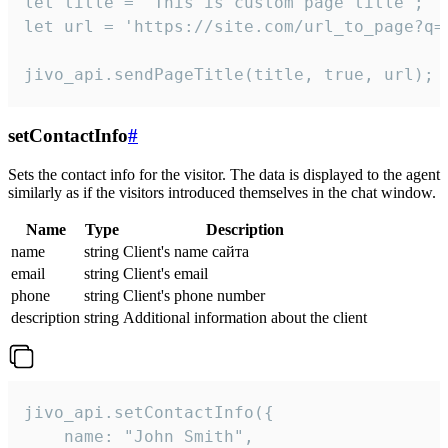
let title = 'This is custom page title';

let url = 'https://site.com/url_to_page?q=p
jivo_api.sendPageTitle(title, true, url);
setContactInfo
#
Sets the contact info for the visitor. The data is displayed to the agent
similarly as if the visitors introduced themselves in the chat window.
Name
Type
Description
name
string
Client's name сайта
email
string
Client's email
phone
string
Client's phone number
description
string
Additional information about the client
jivo_api.setContactInfo({

    name: "John Smith",
