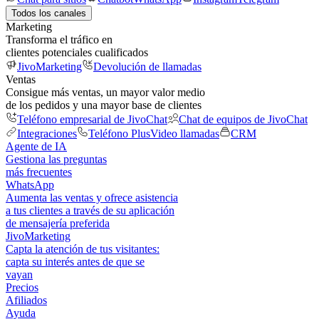
Todos los canales
Marketing
Transforma el tráfico en
clientes potenciales cualificados
JivoMarketing
Devolución de llamadas
Ventas
Consigue más ventas, un mayor valor medio
de los pedidos y una mayor base de clientes
Teléfono empresarial de JivoChat
Chat de equipos de JivoChat
Integraciones
Teléfono Plus
Video llamadas
CRM
Agente de IA
Gestiona las preguntas
más frecuentes
WhatsApp
Aumenta las ventas y ofrece asistencia
a tus clientes a través de su aplicación
de mensajería preferida
JivoMarketing
Capta la atención de tus visitantes:
capta su interés antes de que se
vayan
Precios
Afiliados
Ayuda