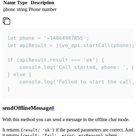
Name
Type
Description
phone
string
Phone number
let phone = '+14084987855';

let apiResult = jivo_api.startCall(phone);

if (apiResult.result === 'ok') {

    console.log('Call started, phone: ', ph
} else {

    console.log('Failed to start the call,
}
sendOfflineMessage
#
With this method you can send a message in the offline chat mode.
It returns
if the passed parameters are correct. And
{result: 'ok'}
it returns
, where
{result: 'fail', error: errReason}