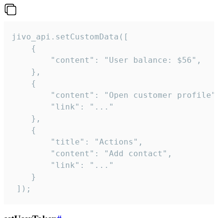
jivo_api.setCustomData([

    {

        "content": "User balance: $56",

    },

    {

        "content": "Open customer profile",
        "link": "..."

    },

    {

        "title": "Actions",

        "content": "Add contact",

        "link": "..."

    }

 ]);