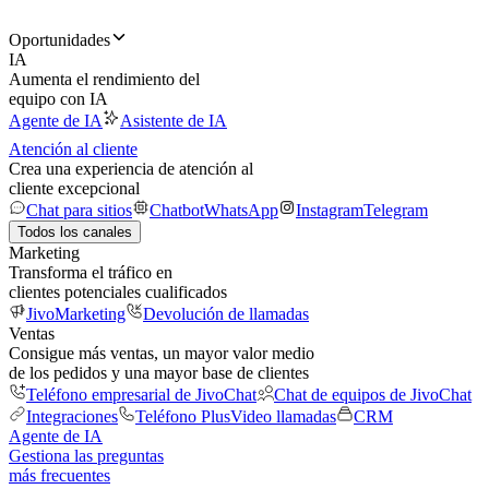
Oportunidades
IA
Aumenta el rendimiento del
equipo con IA
Agente de IA
Asistente de IA
Atención al cliente
Crea una experiencia de atención al
cliente excepcional
Chat para sitios
Chatbot
WhatsApp
Instagram
Telegram
Todos los canales
Marketing
Transforma el tráfico en
clientes potenciales cualificados
JivoMarketing
Devolución de llamadas
Ventas
Consigue más ventas, un mayor valor medio
de los pedidos y una mayor base de clientes
Teléfono empresarial de JivoChat
Chat de equipos de JivoChat
Integraciones
Teléfono Plus
Video llamadas
CRM
Agente de IA
Gestiona las preguntas
más frecuentes