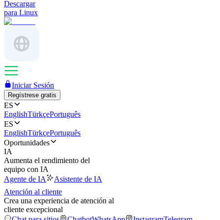
Descargar
para Linux
Iniciar Sesión
Regístrese gratis
ES
English
Türkçe
Português
ES
English
Türkçe
Português
Oportunidades
IA
Aumenta el rendimiento del
equipo con IA
Agente de IA
Asistente de IA
Atención al cliente
Crea una experiencia de atención al
cliente excepcional
Chat para sitios
Chatbot
WhatsApp
Instagram
Telegram