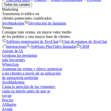
Todos los canales
Marketing
Transforma el tráfico en
clientes potenciales cualificados
JivoMarketing
Devolución de llamadas
Ventas
Consigue más ventas, un mayor valor medio
de los pedidos y una mayor base de clientes
Teléfono empresarial de JivoChat
Chat de equipos de JivoChat
Integraciones
Teléfono Plus
Video llamadas
CRM
Agente de IA
Gestiona las preguntas
más frecuentes
WhatsApp
Aumenta las ventas y ofrece asistencia
a tus clientes a través de su aplicación
de mensajería preferida
JivoMarketing
Capta la atención de tus visitantes:
capta su interés antes de que se
vayan
Precios
Afiliados
Ayuda