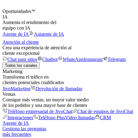
Oportunidades
IA
Aumenta el rendimiento del
equipo con IA
Agente de IA
Asistente de IA
Atención al cliente
Crea una experiencia de atención al
cliente excepcional
Chat para sitios
Chatbot
WhatsApp
Instagram
Telegram
Todos los canales
Marketing
Transforma el tráfico en
clientes potenciales cualificados
JivoMarketing
Devolución de llamadas
Ventas
Consigue más ventas, un mayor valor medio
de los pedidos y una mayor base de clientes
Teléfono empresarial de JivoChat
Chat de equipos de JivoChat
Integraciones
Teléfono Plus
Video llamadas
CRM
Agente de IA
Gestiona las preguntas
más frecuentes