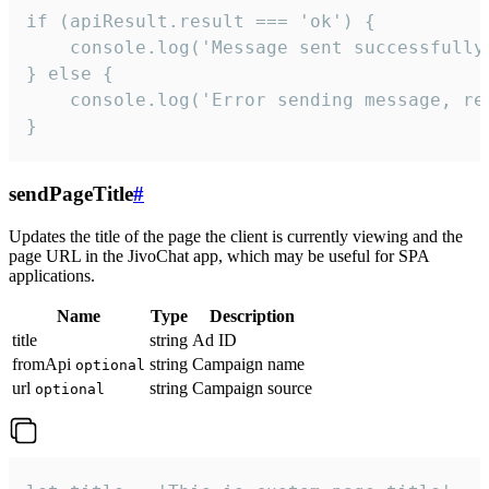
if (apiResult.result === 'ok') {

    console.log('Message sent successfully'
} else {

    console.log('Error sending message, rea
}
sendPageTitle
#
Updates the title of the page the client is currently viewing and the
page URL in the JivoChat app, which may be useful for SPA
applications.
Name
Type
Description
title
string
Ad ID
fromApi
string
Campaign name
optional
url
string
Campaign source
optional