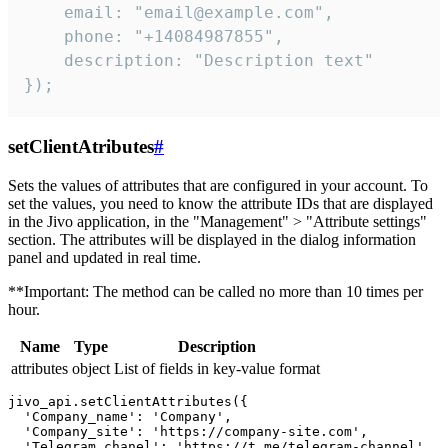
    email: "email@example.com",

    phone: "+14084987855",

    description: "Description text"

});
setClientAtributes
#
Sets the values ​​of attributes that are configured in your account. To
set the values, you need to know the attribute IDs that are displayed
in the Jivo application, in the "Management" > "Attribute settings"
section. The attributes will be displayed in the dialog information
panel and updated in real time.
**Important: The method can be called no more than 10 times per
hour.
Name
Type
Description
attributes
object
List of fields in key-value format
jivo_api.setClientAttributes({

  'Company_name': 'Company',

  'Company_site': 'https://company-site.com',

  'Telegram_chanel': 'https://t.me/telegram-channel',
