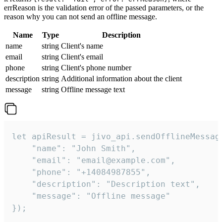
errReason is the validation error of the passed parameters, or the
reason why you can not send an offline message.
Name
Type
Description
name
string
Client's name
email
string
Client's email
phone
string
Client's phone number
description
string
Additional information about the client
message
string
Offline message text
let apiResult = jivo_api.sendOfflineMessage
    "name": "John Smith",

    "email": "email@example.com",

    "phone": "+14084987855",

    "description": "Description text",

    "message": "Offline message"

});
