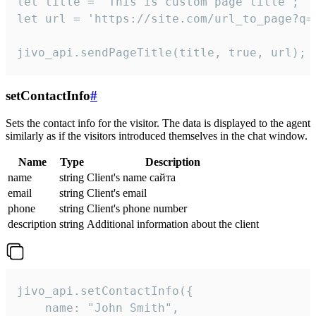
let title = 'This is custom page title';

let url = 'https://site.com/url_to_page?q=p
jivo_api.sendPageTitle(title, true, url);
setContactInfo
#
Sets the contact info for the visitor. The data is displayed to the agent
similarly as if the visitors introduced themselves in the chat window.
Name
Type
Description
name
string
Client's name сайта
email
string
Client's email
phone
string
Client's phone number
description
string
Additional information about the client
jivo_api.setContactInfo({

    name: "John Smith",
