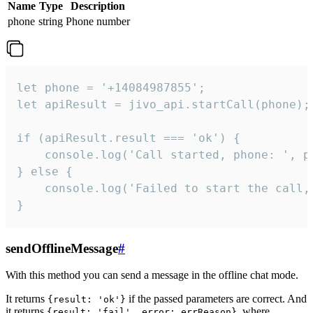
Name
Type
Description
phone
string
Phone number
let phone = '+14084987855';

let apiResult = jivo_api.startCall(phone);

if (apiResult.result === 'ok') {

    console.log('Call started, phone: ', ph
} else {

    console.log('Failed to start the call,
}
sendOfflineMessage
#
With this method you can send a message in the offline chat mode.
It returns
if the passed parameters are correct. And
{result: 'ok'}
it returns
, where
{result: 'fail', error: errReason}