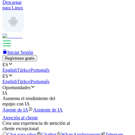
Descargar
para Linux
Iniciar Sesión
Regístrese gratis
ES
English
Türkçe
Português
ES
English
Türkçe
Português
Oportunidades
IA
Aumenta el rendimiento del
equipo con IA
Agente de IA
Asistente de IA
Atención al cliente
Crea una experiencia de atención al
cliente excepcional
Chat para sitios
Chatbot
WhatsApp
Instagram
Telegram