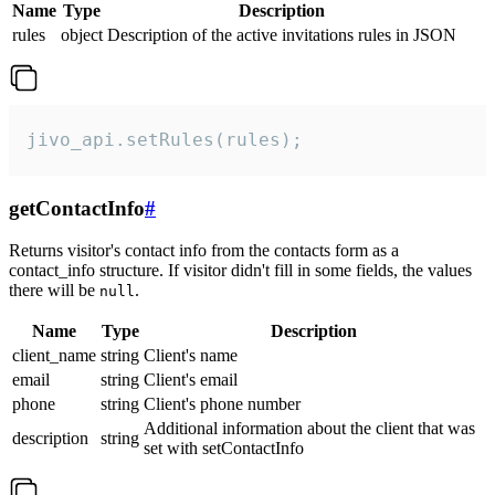
Name
Type
Description
rules
object
Description of the active invitations rules in JSON
jivo_api.setRules(rules);
getContactInfo
#
Returns visitor's contact info from the contacts form as a
contact_info structure. If visitor didn't fill in some fields, the values
there will be
.
null
Name
Type
Description
client_name
string
Client's name
email
string
Client's email
phone
string
Client's phone number
Additional information about the client that was
description
string
set with setContactInfo