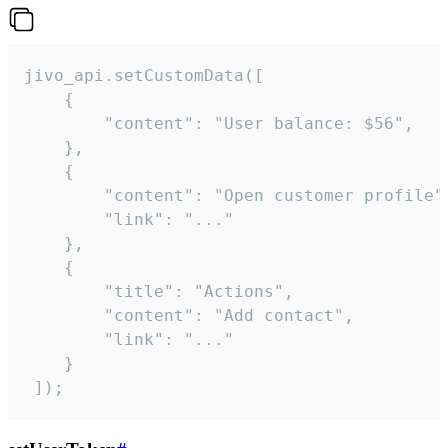
jivo_api.setCustomData([

    {

        "content": "User balance: $56",

    },

    {

        "content": "Open customer profile",
        "link": "..."

    },

    {

        "title": "Actions",

        "content": "Add contact",

        "link": "..."

    }

 ]);