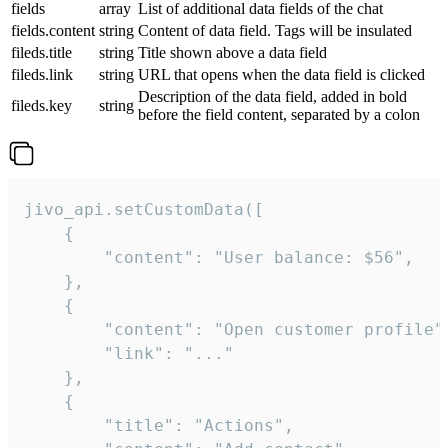
fields
array
List of additional data fields of the chat
fields.content
string
Content of data field. Tags will be insulated
fileds.title
string
Title shown above a data field
fileds.link
string
URL that opens when the data field is clicked
Description of the data field, added in bold
fileds.key
string
before the field content, separated by a colon
jivo_api.setCustomData([

    {

        "content": "User balance: $56",

    },

    {

        "content": "Open customer profile",
        "link": "..."

    },

    {

        "title": "Actions",
