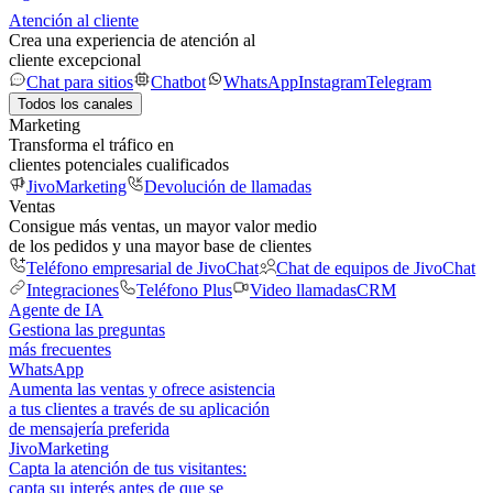
Atención al cliente
Crea una experiencia de atención al
cliente excepcional
Chat para sitios
Chatbot
WhatsApp
Instagram
Telegram
Todos los canales
Marketing
Transforma el tráfico en
clientes potenciales cualificados
JivoMarketing
Devolución de llamadas
Ventas
Consigue más ventas, un mayor valor medio
de los pedidos y una mayor base de clientes
Teléfono empresarial de JivoChat
Chat de equipos de JivoChat
Integraciones
Teléfono Plus
Video llamadas
CRM
Agente de IA
Gestiona las preguntas
más frecuentes
WhatsApp
Aumenta las ventas y ofrece asistencia
a tus clientes a través de su aplicación
de mensajería preferida
JivoMarketing
Capta la atención de tus visitantes:
capta su interés antes de que se