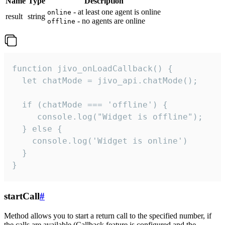
Name
Type
Description
- at least one agent is online
online
result
string
- no agents are online
offline
function jivo_onLoadCallback() {

  let chatMode = jivo_api.chatMode();

  if (chatMode === 'offline') {

     console.log("Widget is offline");

  } else {

    console.log('Widget is online')

  }

}
startCall
#
Method allows you to start a return call to the specified number, if
the calls are available (Callback feature is configured and the