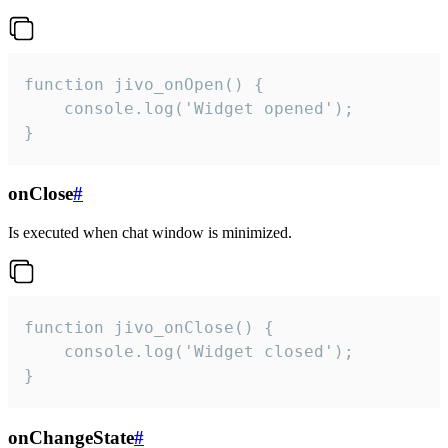
function jivo_onOpen() {

    console.log('Widget opened');

}
onClose
#
Is executed when chat window is minimized.
function jivo_onClose() {

    console.log('Widget closed');

}
onChangeState
#