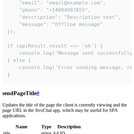
    "email": "email@example.com",

    "phone": "+14084987855",

    "description": "Description text",

    "message": "Offline message"

});

if (apiResult.result === 'ok') {

    console.log('Message sent successfully'
} else {

    console.log('Error sending message, rea
}
sendPageTitle
#
Updates the title of the page the client is currently viewing and the
page URL in the JivoChat app, which may be useful for SPA
applications.
Name
Type
Description
title
string
Ad ID