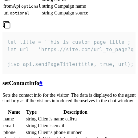
fromApi
string
Campaign name
optional
url
string
Campaign source
optional
let title = 'This is custom page title';

let url = 'https://site.com/url_to_page?q=p
jivo_api.sendPageTitle(title, true, url);
setContactInfo
#
Sets the contact info for the visitor. The data is displayed to the agent
similarly as if the visitors introduced themselves in the chat window.
Name
Type
Description
name
string
Client's name сайта
email
string
Client's email
phone
string
Client's phone number