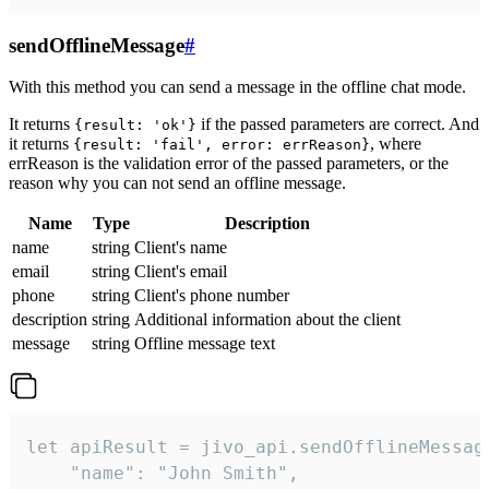
sendOfflineMessage
#
With this method you can send a message in the offline chat mode.
It returns
if the passed parameters are correct. And
{result: 'ok'}
it returns
, where
{result: 'fail', error: errReason}
errReason is the validation error of the passed parameters, or the
reason why you can not send an offline message.
Name
Type
Description
name
string
Client's name
email
string
Client's email
phone
string
Client's phone number
description
string
Additional information about the client
message
string
Offline message text
let apiResult = jivo_api.sendOfflineMessage
    "name": "John Smith",
