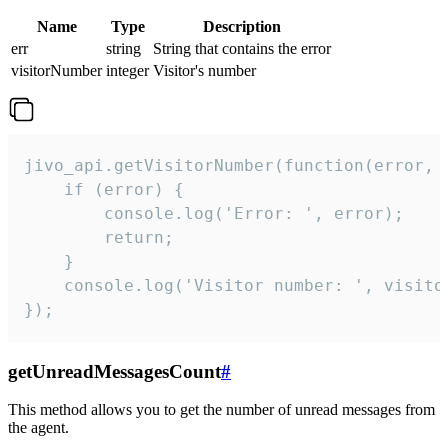
Name
Type
Description
err
string
String that contains the error
visitorNumber
integer
Visitor's number
jivo_api.getVisitorNumber(function(error, v
    if (error) {

        console.log('Error: ', error);

        return;

    }  

    console.log('Visitor number: ', visitor
});
getUnreadMessagesCount
#
This method allows you to get the number of unread messages from
the agent.