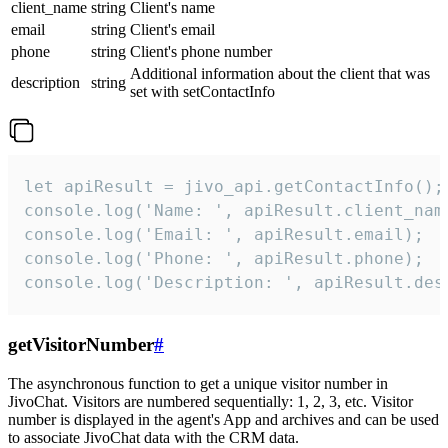
client_name
string
Client's name
email
string
Client's email
phone
string
Client's phone number
Additional information about the client that was
description
string
set with setContactInfo
let apiResult = jivo_api.getContactInfo();

console.log('Name: ', apiResult.client_name
console.log('Email: ', apiResult.email);

console.log('Phone: ', apiResult.phone);

console.log('Description: ', apiResult.des
getVisitorNumber
#
The asynchronous function to get a unique visitor number in
JivoChat. Visitors are numbered sequentially: 1, 2, 3, etc. Visitor
number is displayed in the agent's App and archives and can be used
to associate JivoChat data with the CRM data.