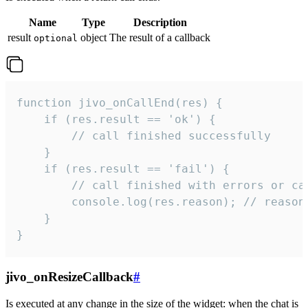
Name
Type
Description
result
object
The result of a callback
optional
function jivo_onCallEnd(res) {

    if (res.result == 'ok') {

        // call finished successfully

    }

    if (res.result == 'fail') {

        // call finished with errors or can
        console.log(res.reason); // reason 
    }

}
jivo_onResizeCallback
#
Is executed at any change in the size of the widget: when the chat is