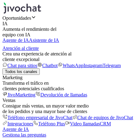
Oportunidades
IA
Aumenta el rendimiento del
equipo con IA
Agente de IA
Asistente de IA
Atención al cliente
Crea una experiencia de atención al
cliente excepcional
Chat para sitios
Chatbot
WhatsApp
Instagram
Telegram
Todos los canales
Marketing
Transforma el tráfico en
clientes potenciales cualificados
JivoMarketing
Devolución de llamadas
Ventas
Consigue más ventas, un mayor valor medio
de los pedidos y una mayor base de clientes
Teléfono empresarial de JivoChat
Chat de equipos de JivoChat
Integraciones
Teléfono Plus
Video llamadas
CRM
Agente de IA
Gestiona las preguntas