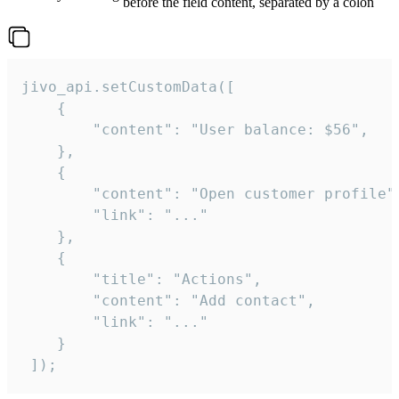
before the field content, separated by a colon
jivo_api.setCustomData([

    {

        "content": "User balance: $56",

    },

    {

        "content": "Open customer profile",
        "link": "..."

    },

    {

        "title": "Actions",

        "content": "Add contact",

        "link": "..."

    }

 ]);