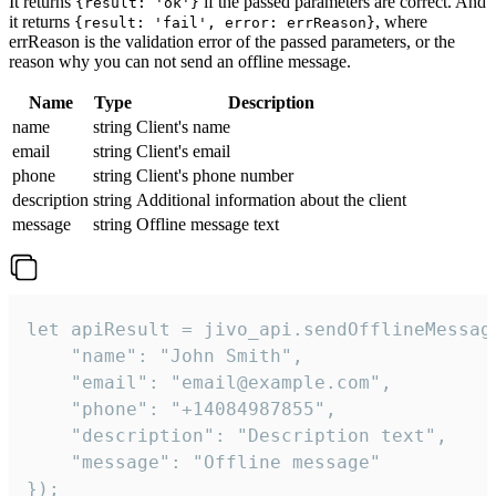
It returns
if the passed parameters are correct. And
{result: 'ok'}
it returns
, where
{result: 'fail', error: errReason}
errReason is the validation error of the passed parameters, or the
reason why you can not send an offline message.
Name
Type
Description
name
string
Client's name
email
string
Client's email
phone
string
Client's phone number
description
string
Additional information about the client
message
string
Offline message text
let apiResult = jivo_api.sendOfflineMessage
    "name": "John Smith",

    "email": "email@example.com",

    "phone": "+14084987855",

    "description": "Description text",

    "message": "Offline message"

});
