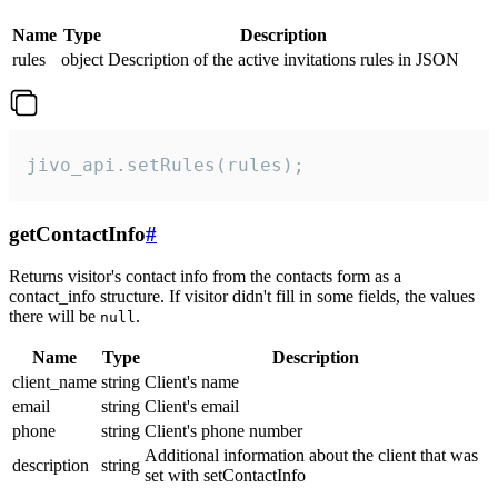
Name
Type
Description
rules
object
Description of the active invitations rules in JSON
jivo_api.setRules(rules);
getContactInfo
#
Returns visitor's contact info from the contacts form as a
contact_info structure. If visitor didn't fill in some fields, the values
there will be
.
null
Name
Type
Description
client_name
string
Client's name
email
string
Client's email
phone
string
Client's phone number
Additional information about the client that was
description
string
set with setContactInfo