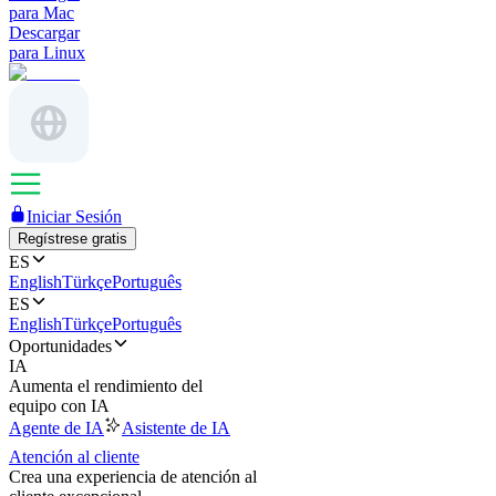
para Mac
Descargar
para Linux
Iniciar Sesión
Regístrese gratis
ES
English
Türkçe
Português
ES
English
Türkçe
Português
Oportunidades
IA
Aumenta el rendimiento del
equipo con IA
Agente de IA
Asistente de IA
Atención al cliente
Crea una experiencia de atención al