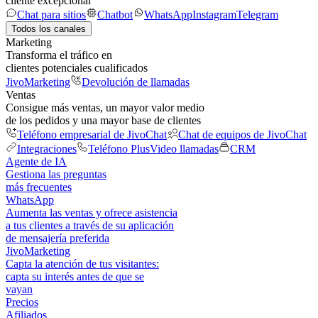
cliente excepcional
Chat para sitios
Chatbot
WhatsApp
Instagram
Telegram
Todos los canales
Marketing
Transforma el tráfico en
clientes potenciales cualificados
JivoMarketing
Devolución de llamadas
Ventas
Consigue más ventas, un mayor valor medio
de los pedidos y una mayor base de clientes
Teléfono empresarial de JivoChat
Chat de equipos de JivoChat
Integraciones
Teléfono Plus
Video llamadas
CRM
Agente de IA
Gestiona las preguntas
más frecuentes
WhatsApp
Aumenta las ventas y ofrece asistencia
a tus clientes a través de su aplicación
de mensajería preferida
JivoMarketing
Capta la atención de tus visitantes:
capta su interés antes de que se
vayan
Precios
Afiliados