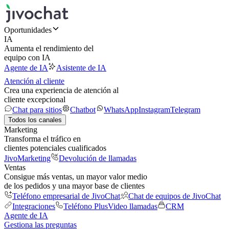
Oportunidades
IA
Aumenta el rendimiento del
equipo con IA
Agente de IA
Asistente de IA
Atención al cliente
Crea una experiencia de atención al
cliente excepcional
Chat para sitios
Chatbot
WhatsApp
Instagram
Telegram
Todos los canales
Marketing
Transforma el tráfico en
clientes potenciales cualificados
JivoMarketing
Devolución de llamadas
Ventas
Consigue más ventas, un mayor valor medio
de los pedidos y una mayor base de clientes
Teléfono empresarial de JivoChat
Chat de equipos de JivoChat
Integraciones
Teléfono Plus
Video llamadas
CRM
Agente de IA
Gestiona las preguntas